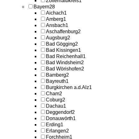
Zollernalbkreis
1
Bayern
28
Aichach
1
Amberg
1
Ansbach
1
Aschaffenburg
2
Augsburg
2
Bad Gögging
2
Bad Kissingen
1
Bad Reichenhall
1
Bad Windsheim
2
Bad Wörishofen
2
Bamberg
2
Bayreuth
1
Burgkirchen a.d.Alz
1
Cham
2
Coburg
2
Dachau
1
Deggendorf
2
Donauwörth
1
Erding
1
Erlangen
2
Forchheim
1