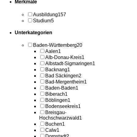
Merkmale
Ausbildung
157
Studium
5
Unterkategorien
Baden-Württemberg
20
Aalen
1
Alb-Donau-Kreis
1
Albstadt-Sigmaringen
1
Backnang
1
Bad Säckingen
2
Bad-Mergentheim
1
Baden-Baden
1
Biberach
1
Böblingen
1
Bodenseekreis
1
Breisgau-
Hochschwarzwald
1
Buchen
1
Calw
1
Dornstadt
2