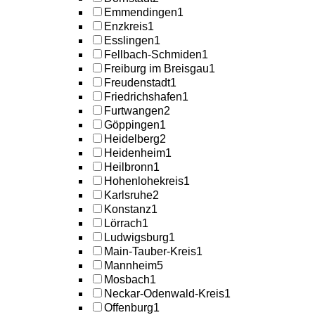
Emmendingen
1
Enzkreis
1
Esslingen
1
Fellbach-Schmiden
1
Freiburg im Breisgau
1
Freudenstadt
1
Friedrichshafen
1
Furtwangen
2
Göppingen
1
Heidelberg
2
Heidenheim
1
Heilbronn
1
Hohenlohekreis
1
Karlsruhe
2
Konstanz
1
Lörrach
1
Ludwigsburg
1
Main-Tauber-Kreis
1
Mannheim
5
Mosbach
1
Neckar-Odenwald-Kreis
1
Offenburg
1