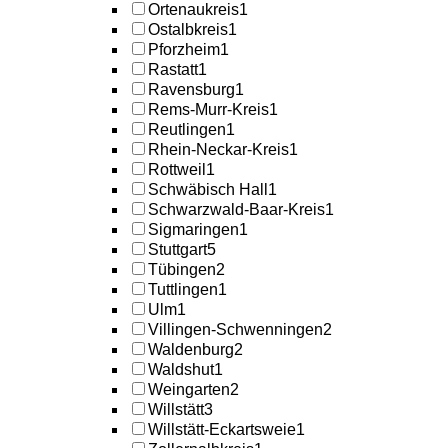
Ortenaukreis
1
Ostalbkreis
1
Pforzheim
1
Rastatt
1
Ravensburg
1
Rems-Murr-Kreis
1
Reutlingen
1
Rhein-Neckar-Kreis
1
Rottweil
1
Schwäbisch Hall
1
Schwarzwald-Baar-Kreis
1
Sigmaringen
1
Stuttgart
5
Tübingen
2
Tuttlingen
1
Ulm
1
Villingen-Schwenningen
2
Waldenburg
2
Waldshut
1
Weingarten
2
Willstätt
3
Willstätt-Eckartsweie
1