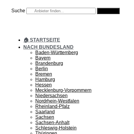
Zum
Inhalt
Suche
Suche
springen
🏠 STARTSEITE
NACH BUNDESLAND
Baden-Württemberg
Bayern
Brandenburg
Berlin
Bremen
Hamburg
Hessen
Mecklenburg-Vorpommern
Niedersachsen
Nordrhein-Westfalen
Rheinland-Pfalz
Saarland
Sachsen
Sachsen-Anhalt
Schleswig-Holstein
Thüringen