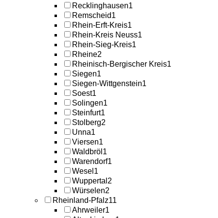
Recklinghausen
1
Remscheid
1
Rhein-Erft-Kreis
1
Rhein-Kreis Neuss
1
Rhein-Sieg-Kreis
1
Rheine
2
Rheinisch-Bergischer Kreis
1
Siegen
1
Siegen-Wittgenstein
1
Soest
1
Solingen
1
Steinfurt
1
Stolberg
2
Unna
1
Viersen
1
Waldbröl
1
Warendorf
1
Wesel
1
Wuppertal
2
Würselen
2
Rheinland-Pfalz
11
Ahrweiler
1