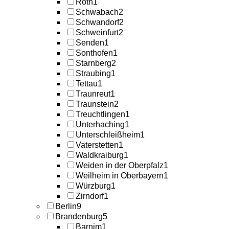
Roth
1
Schwabach
2
Schwandorf
2
Schweinfurt
2
Senden
1
Sonthofen
1
Starnberg
2
Straubing
1
Tettau
1
Traunreut
1
Traunstein
2
Treuchtlingen
1
Unterhaching
1
Unterschleißheim
1
Vaterstetten
1
Waldkraiburg
1
Weiden in der Oberpfalz
1
Weilheim in Oberbayern
1
Würzburg
1
Zirndorf
1
Berlin
9
Brandenburg
5
Barnim
1