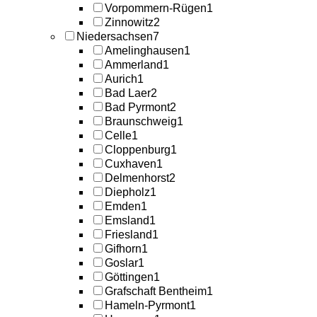
Vorpommern-Rügen
1
Zinnowitz
2
Niedersachsen
7
Amelinghausen
1
Ammerland
1
Aurich
1
Bad Laer
2
Bad Pyrmont
2
Braunschweig
1
Celle
1
Cloppenburg
1
Cuxhaven
1
Delmenhorst
2
Diepholz
1
Emden
1
Emsland
1
Friesland
1
Gifhorn
1
Goslar
1
Göttingen
1
Grafschaft Bentheim
1
Hameln-Pyrmont
1