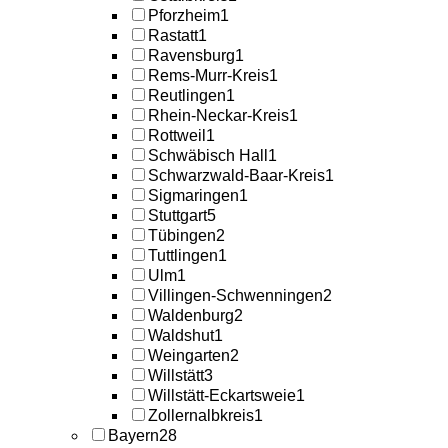
Pforzheim
1
Rastatt
1
Ravensburg
1
Rems-Murr-Kreis
1
Reutlingen
1
Rhein-Neckar-Kreis
1
Rottweil
1
Schwäbisch Hall
1
Schwarzwald-Baar-Kreis
1
Sigmaringen
1
Stuttgart
5
Tübingen
2
Tuttlingen
1
Ulm
1
Villingen-Schwenningen
2
Waldenburg
2
Waldshut
1
Weingarten
2
Willstätt
3
Willstätt-Eckartsweie
1
Zollernalbkreis
1
Bayern
28