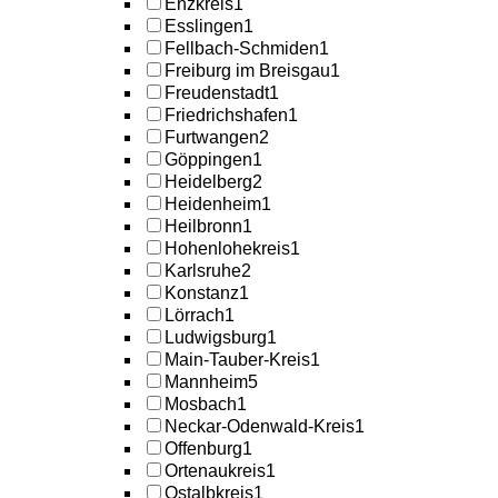
Enzkreis
1
Esslingen
1
Fellbach-Schmiden
1
Freiburg im Breisgau
1
Freudenstadt
1
Friedrichshafen
1
Furtwangen
2
Göppingen
1
Heidelberg
2
Heidenheim
1
Heilbronn
1
Hohenlohekreis
1
Karlsruhe
2
Konstanz
1
Lörrach
1
Ludwigsburg
1
Main-Tauber-Kreis
1
Mannheim
5
Mosbach
1
Neckar-Odenwald-Kreis
1
Offenburg
1
Ortenaukreis
1
Ostalbkreis
1