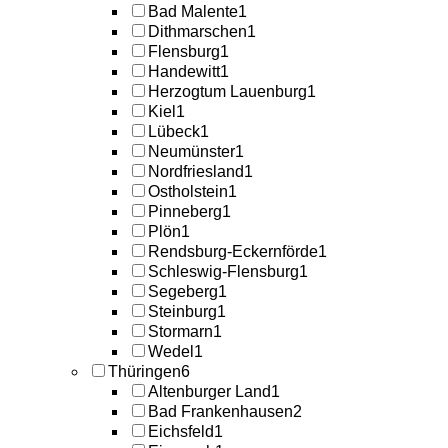
Bad Malente
1
Dithmarschen
1
Flensburg
1
Handewitt
1
Herzogtum Lauenburg
1
Kiel
1
Lübeck
1
Neumünster
1
Nordfriesland
1
Ostholstein
1
Pinneberg
1
Plön
1
Rendsburg-Eckernförde
1
Schleswig-Flensburg
1
Segeberg
1
Steinburg
1
Stormarn
1
Wedel
1
Thüringen
6
Altenburger Land
1
Bad Frankenhausen
2
Eichsfeld
1