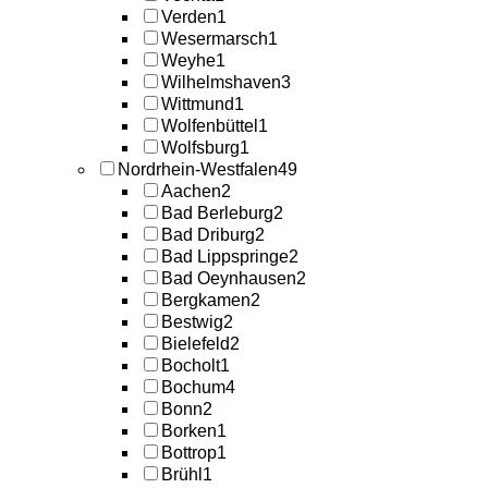
Verden
1
Wesermarsch
1
Weyhe
1
Wilhelmshaven
3
Wittmund
1
Wolfenbüttel
1
Wolfsburg
1
Nordrhein-Westfalen
49
Aachen
2
Bad Berleburg
2
Bad Driburg
2
Bad Lippspringe
2
Bad Oeynhausen
2
Bergkamen
2
Bestwig
2
Bielefeld
2
Bocholt
1
Bochum
4
Bonn
2
Borken
1
Bottrop
1
Brühl
1