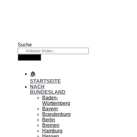
Zum
Inhalt
springen
Suche
Suche
🏠
STARTSEITE
NACH
BUNDESLAND
Baden-
Württemberg
Bayern
Brandenburg
Berlin
Bremen
Hamburg
Hessen