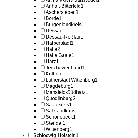
Anhalt-Bitterfeld
1
Aschersleben
1
Börde
1
Burgenlandkreis
1
Dessau
1
Dessau-Roßlau
1
Halberstadt
1
Halle
2
Halle Saale
1
Harz
1
Jerichower Land
1
Köthen
1
Lutherstadt Wittenberg
1
Magdeburg
1
Mansfeld-Südharz
1
Quedlinburg
2
Saalekreis
1
Salzlandkreis
1
Schönebeck
1
Stendal
1
Wittenberg
1
Schleswig-Holstein
1