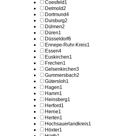
Coesfeld
1
Detmold
2
Dortmund
4
Duisburg
2
Dülmen
2
Düren
1
Düsseldorf
6
Ennepe-Ruhr-Kreis
1
Essen
4
Euskirchen
1
Frechen
1
Gelsenkirchen
3
Gummersbach
2
Gütersloh
1
Hagen
1
Hamm
1
Heinsberg
1
Herford
1
Herne
1
Herten
1
Hochsauerlandkreis
1
Höxter
1
Hürth
1