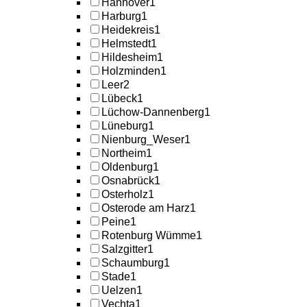
Hannover
1
Harburg
1
Heidekreis
1
Helmstedt
1
Hildesheim
1
Holzminden
1
Leer
2
Lübeck
1
Lüchow-Dannenberg
1
Lüneburg
1
Nienburg_Weser
1
Northeim
1
Oldenburg
1
Osnabrück
1
Osterholz
1
Osterode am Harz
1
Peine
1
Rotenburg Wümme
1
Salzgitter
1
Schaumburg
1
Stade
1
Uelzen
1
Vechta
1