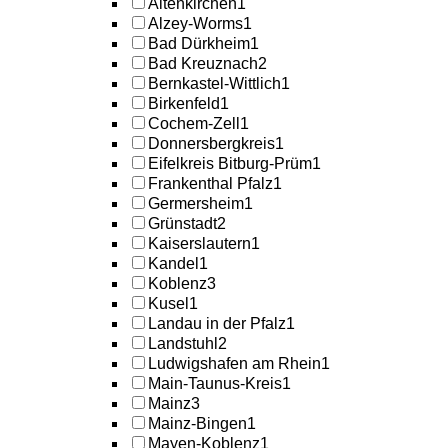
Altenkirchen
1
Alzey-Worms
1
Bad Dürkheim
1
Bad Kreuznach
2
Bernkastel-Wittlich
1
Birkenfeld
1
Cochem-Zell
1
Donnersbergkreis
1
Eifelkreis Bitburg-Prüm
1
Frankenthal Pfalz
1
Germersheim
1
Grünstadt
2
Kaiserslautern
1
Kandel
1
Koblenz
3
Kusel
1
Landau in der Pfalz
1
Landstuhl
2
Ludwigshafen am Rhein
1
Main-Taunus-Kreis
1
Mainz
3
Mainz-Bingen
1
Mayen-Koblenz
1