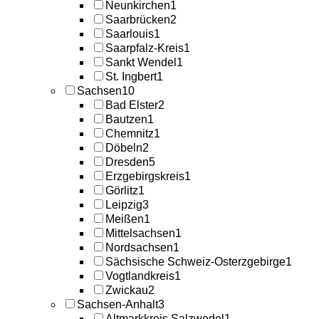
Neunkirchen
1
Saarbrücken
2
Saarlouis
1
Saarpfalz-Kreis
1
Sankt Wendel
1
St. Ingbert
1
Sachsen
10
Bad Elster
2
Bautzen
1
Chemnitz
1
Döbeln
2
Dresden
5
Erzgebirgskreis
1
Görlitz
1
Leipzig
3
Meißen
1
Mittelsachsen
1
Nordsachsen
1
Sächsische Schweiz-Osterzgebirge
1
Vogtlandkreis
1
Zwickau
2
Sachsen-Anhalt
3
Altmarkkreis Salzwedel
1