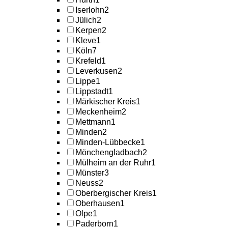
Iserlohn
2
Jülich
2
Kerpen
2
Kleve
1
Köln
7
Krefeld
1
Leverkusen
2
Lippe
1
Lippstadt
1
Märkischer Kreis
1
Meckenheim
2
Mettmann
1
Minden
2
Minden-Lübbecke
1
Mönchengladbach
2
Mülheim an der Ruhr
1
Münster
3
Neuss
2
Oberbergischer Kreis
1
Oberhausen
1
Olpe
1
Paderborn
1