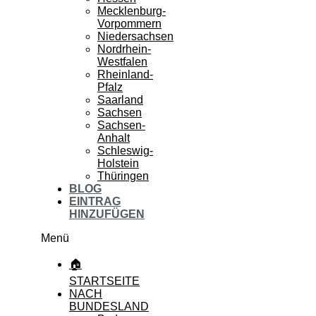
Mecklenburg-
Vorpommern
Niedersachsen
Nordrhein-
Westfalen
Rheinland-
Pfalz
Saarland
Sachsen
Sachsen-
Anhalt
Schleswig-
Holstein
Thüringen
BLOG
EINTRAG
HINZUFÜGEN
Menü
🏠
STARTSEITE
NACH
BUNDESLAND