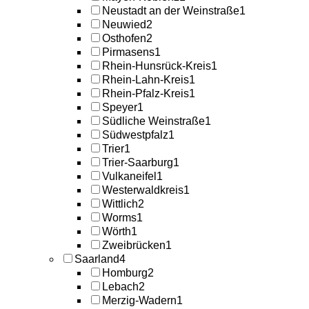
Neustadt an der Weinstraße
1
Neuwied
2
Osthofen
2
Pirmasens
1
Rhein-Hunsrück-Kreis
1
Rhein-Lahn-Kreis
1
Rhein-Pfalz-Kreis
1
Speyer
1
Südliche Weinstraße
1
Südwestpfalz
1
Trier
1
Trier-Saarburg
1
Vulkaneifel
1
Westerwaldkreis
1
Wittlich
2
Worms
1
Wörth
1
Zweibrücken
1
Saarland
4
Homburg
2
Lebach
2
Merzig-Wadern
1