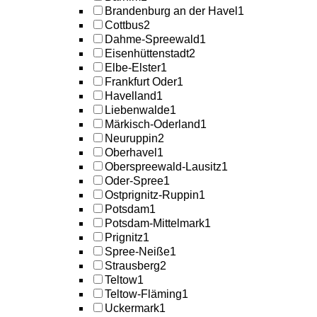
Brandenburg an der Havel
1
Cottbus
2
Dahme-Spreewald
1
Eisenhüttenstadt
2
Elbe-Elster
1
Frankfurt Oder
1
Havelland
1
Liebenwalde
1
Märkisch-Oderland
1
Neuruppin
2
Oberhavel
1
Oberspreewald-Lausitz
1
Oder-Spree
1
Ostprignitz-Ruppin
1
Potsdam
1
Potsdam-Mittelmark
1
Prignitz
1
Spree-Neiße
1
Strausberg
2
Teltow
1
Teltow-Fläming
1
Uckermark
1