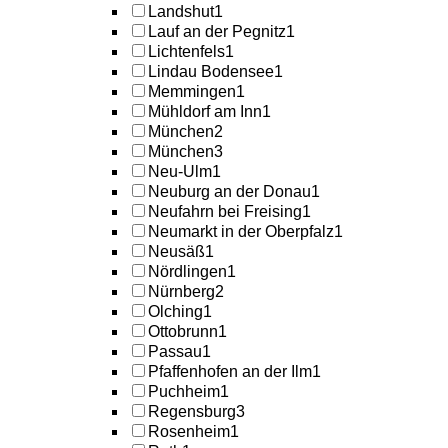
Landshut
1
Lauf an der Pegnitz
1
Lichtenfels
1
Lindau Bodensee
1
Memmingen
1
Mühldorf am Inn
1
München
2
München
3
Neu-Ulm
1
Neuburg an der Donau
1
Neufahrn bei Freising
1
Neumarkt in der Oberpfalz
1
Neusäß
1
Nördlingen
1
Nürnberg
2
Olching
1
Ottobrunn
1
Passau
1
Pfaffenhofen an der Ilm
1
Puchheim
1
Regensburg
3
Rosenheim
1