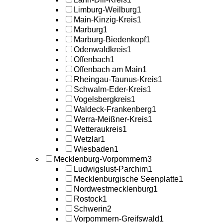
Limburg-Weilburg
1
Main-Kinzig-Kreis
1
Marburg
1
Marburg-Biedenkopf
1
Odenwaldkreis
1
Offenbach
1
Offenbach am Main
1
Rheingau-Taunus-Kreis
1
Schwalm-Eder-Kreis
1
Vogelsbergkreis
1
Waldeck-Frankenberg
1
Werra-Meißner-Kreis
1
Wetteraukreis
1
Wetzlar
1
Wiesbaden
1
Mecklenburg-Vorpommern
3
Ludwigslust-Parchim
1
Mecklenburgische Seenplatte
1
Nordwestmecklenburg
1
Rostock
1
Schwerin
2
Vorpommern-Greifswald
1