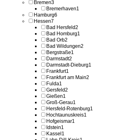
Bremen
3
Bremerhaven
1
Hamburg
6
Hessen
7
Bad Hersfeld
2
Bad Homburg
1
Bad Orb
2
Bad Wildungen
2
Bergstraße
1
Darmstadt
2
Darmstadt-Dieburg
1
Frankfurt
1
Frankfurt am Main
2
Fulda
1
Gersfeld
2
Gießen
1
Groß-Gerau
1
Hersfeld-Rotenburg
1
Hochtaunuskreis
1
Hofgeismar
1
Idstein
1
Kassel
1
Lahn-Dill-Kreis
1