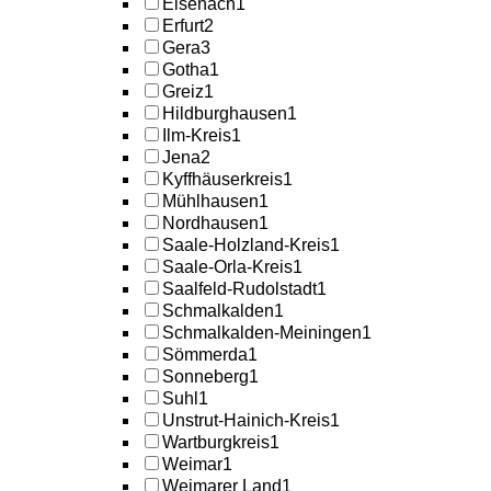
Eisenach
1
Erfurt
2
Gera
3
Gotha
1
Greiz
1
Hildburghausen
1
Ilm-Kreis
1
Jena
2
Kyffhäuserkreis
1
Mühlhausen
1
Nordhausen
1
Saale-Holzland-Kreis
1
Saale-Orla-Kreis
1
Saalfeld-Rudolstadt
1
Schmalkalden
1
Schmalkalden-Meiningen
1
Sömmerda
1
Sonneberg
1
Suhl
1
Unstrut-Hainich-Kreis
1
Wartburgkreis
1
Weimar
1
Weimarer Land
1