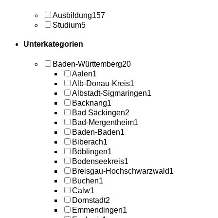
Ausbildung
157
Studium
5
Unterkategorien
Baden-Württemberg
20
Aalen
1
Alb-Donau-Kreis
1
Albstadt-Sigmaringen
1
Backnang
1
Bad Säckingen
2
Bad-Mergentheim
1
Baden-Baden
1
Biberach
1
Böblingen
1
Bodenseekreis
1
Breisgau-Hochschwarzwald
1
Buchen
1
Calw
1
Dornstadt
2
Emmendingen
1