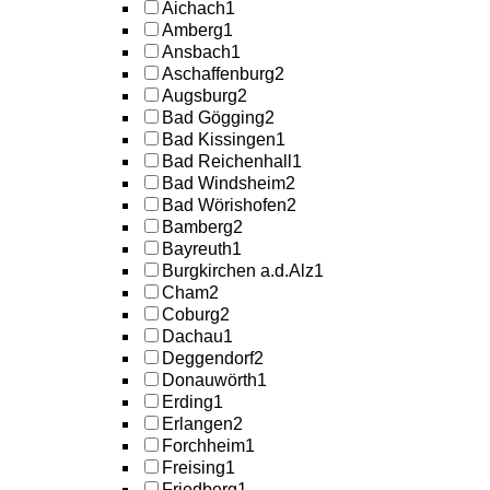
Aichach
1
Amberg
1
Ansbach
1
Aschaffenburg
2
Augsburg
2
Bad Gögging
2
Bad Kissingen
1
Bad Reichenhall
1
Bad Windsheim
2
Bad Wörishofen
2
Bamberg
2
Bayreuth
1
Burgkirchen a.d.Alz
1
Cham
2
Coburg
2
Dachau
1
Deggendorf
2
Donauwörth
1
Erding
1
Erlangen
2
Forchheim
1
Freising
1
Friedberg
1