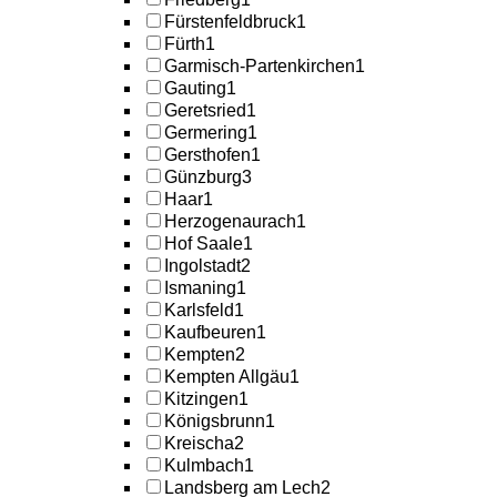
Fürstenfeldbruck
1
Fürth
1
Garmisch-Partenkirchen
1
Gauting
1
Geretsried
1
Germering
1
Gersthofen
1
Günzburg
3
Haar
1
Herzogenaurach
1
Hof Saale
1
Ingolstadt
2
Ismaning
1
Karlsfeld
1
Kaufbeuren
1
Kempten
2
Kempten Allgäu
1
Kitzingen
1
Königsbrunn
1
Kreischa
2
Kulmbach
1
Landsberg am Lech
2