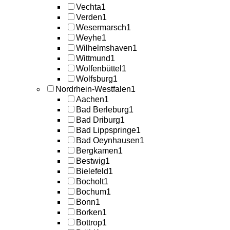
Vechta
1
Verden
1
Wesermarsch
1
Weyhe
1
Wilhelmshaven
1
Wittmund
1
Wolfenbüttel
1
Wolfsburg
1
Nordrhein-Westfalen
1
Aachen
1
Bad Berleburg
1
Bad Driburg
1
Bad Lippspringe
1
Bad Oeynhausen
1
Bergkamen
1
Bestwig
1
Bielefeld
1
Bocholt
1
Bochum
1
Bonn
1
Borken
1
Bottrop
1