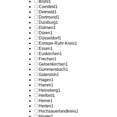
Brühl
1
Coesfeld
1
Detmold
1
Dortmund
1
Duisburg
1
Dülmen
1
Düren
1
Düsseldorf
1
Ennepe-Ruhr-Kreis
1
Essen
1
Euskirchen
1
Frechen
1
Gelsenkirchen
1
Gummersbach
1
Gütersloh
1
Hagen
1
Hamm
1
Heinsberg
1
Herford
1
Herne
1
Herten
1
Hochsauerlandkreis
1
Höxter
1