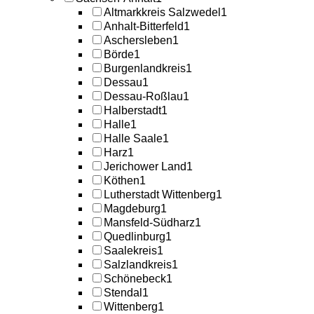
Altmarkkreis Salzwedel
1
Anhalt-Bitterfeld
1
Aschersleben
1
Börde
1
Burgenlandkreis
1
Dessau
1
Dessau-Roßlau
1
Halberstadt
1
Halle
1
Halle Saale
1
Harz
1
Jerichower Land
1
Köthen
1
Lutherstadt Wittenberg
1
Magdeburg
1
Mansfeld-Südharz
1
Quedlinburg
1
Saalekreis
1
Salzlandkreis
1
Schönebeck
1
Stendal
1
Wittenberg
1