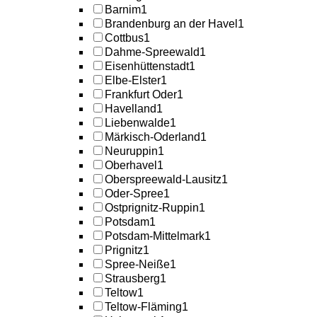
Barnim
1
Brandenburg an der Havel
1
Cottbus
1
Dahme-Spreewald
1
Eisenhüttenstadt
1
Elbe-Elster
1
Frankfurt Oder
1
Havelland
1
Liebenwalde
1
Märkisch-Oderland
1
Neuruppin
1
Oberhavel
1
Oberspreewald-Lausitz
1
Oder-Spree
1
Ostprignitz-Ruppin
1
Potsdam
1
Potsdam-Mittelmark
1
Prignitz
1
Spree-Neiße
1
Strausberg
1
Teltow
1
Teltow-Fläming
1