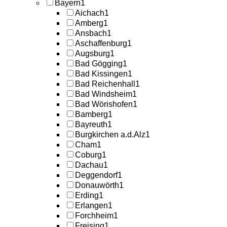
Bayern
1
Aichach
1
Amberg
1
Ansbach
1
Aschaffenburg
1
Augsburg
1
Bad Gögging
1
Bad Kissingen
1
Bad Reichenhall
1
Bad Windsheim
1
Bad Wörishofen
1
Bamberg
1
Bayreuth
1
Burgkirchen a.d.Alz
1
Cham
1
Coburg
1
Dachau
1
Deggendorf
1
Donauwörth
1
Erding
1
Erlangen
1
Forchheim
1
Freising
1