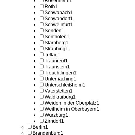
Rosenheim
1
Roth
1
Schwabach
1
Schwandorf
1
Schweinfurt
1
Senden
1
Sonthofen
1
Starnberg
1
Straubing
1
Tettau
1
Traunreut
1
Traunstein
1
Treuchtlingen
1
Unterhaching
1
Unterschleißheim
1
Vaterstetten
1
Waldkraiburg
1
Weiden in der Oberpfalz
1
Weilheim in Oberbayern
1
Würzburg
1
Zirndorf
1
Berlin
1
Brandenburg
1