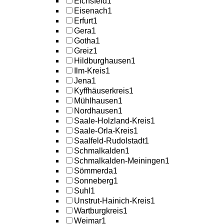
Eichsfeld
1
Eisenach
1
Erfurt
1
Gera
1
Gotha
1
Greiz
1
Hildburghausen
1
Ilm-Kreis
1
Jena
1
Kyffhäuserkreis
1
Mühlhausen
1
Nordhausen
1
Saale-Holzland-Kreis
1
Saale-Orla-Kreis
1
Saalfeld-Rudolstadt
1
Schmalkalden
1
Schmalkalden-Meiningen
1
Sömmerda
1
Sonneberg
1
Suhl
1
Unstrut-Hainich-Kreis
1
Wartburgkreis
1
Weimar
1