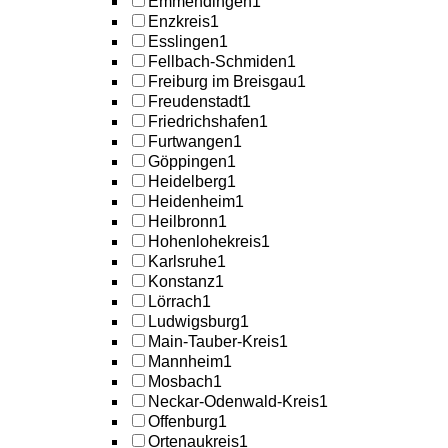
Emmendingen
1
Enzkreis
1
Esslingen
1
Fellbach-Schmiden
1
Freiburg im Breisgau
1
Freudenstadt
1
Friedrichshafen
1
Furtwangen
1
Göppingen
1
Heidelberg
1
Heidenheim
1
Heilbronn
1
Hohenlohekreis
1
Karlsruhe
1
Konstanz
1
Lörrach
1
Ludwigsburg
1
Main-Tauber-Kreis
1
Mannheim
1
Mosbach
1
Neckar-Odenwald-Kreis
1
Offenburg
1
Ortenaukreis
1