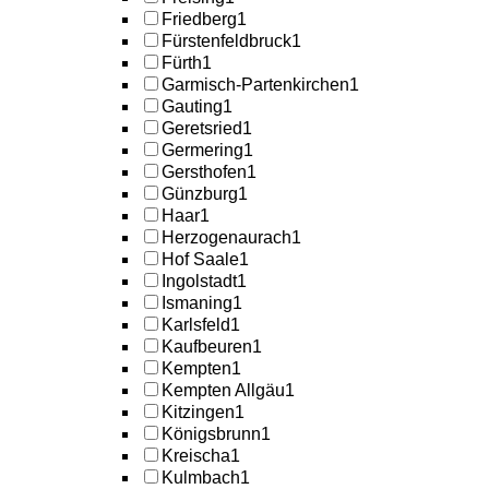
Friedberg
1
Fürstenfeldbruck
1
Fürth
1
Garmisch-Partenkirchen
1
Gauting
1
Geretsried
1
Germering
1
Gersthofen
1
Günzburg
1
Haar
1
Herzogenaurach
1
Hof Saale
1
Ingolstadt
1
Ismaning
1
Karlsfeld
1
Kaufbeuren
1
Kempten
1
Kempten Allgäu
1
Kitzingen
1
Königsbrunn
1
Kreischa
1
Kulmbach
1