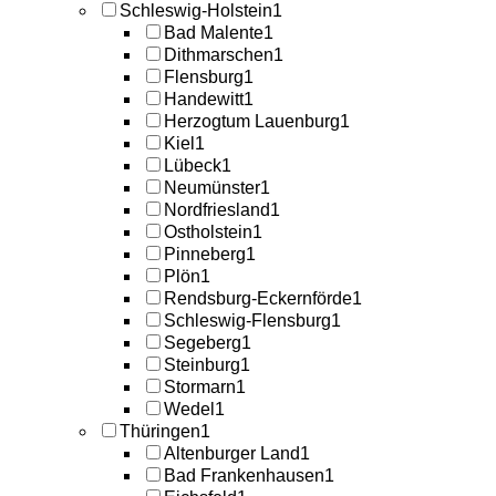
Schleswig-Holstein
1
Bad Malente
1
Dithmarschen
1
Flensburg
1
Handewitt
1
Herzogtum Lauenburg
1
Kiel
1
Lübeck
1
Neumünster
1
Nordfriesland
1
Ostholstein
1
Pinneberg
1
Plön
1
Rendsburg-Eckernförde
1
Schleswig-Flensburg
1
Segeberg
1
Steinburg
1
Stormarn
1
Wedel
1
Thüringen
1
Altenburger Land
1
Bad Frankenhausen
1