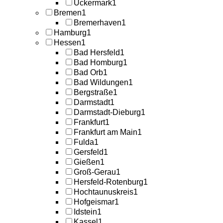
Uckermark
1
Bremen
1
Bremerhaven
1
Hamburg
1
Hessen
1
Bad Hersfeld
1
Bad Homburg
1
Bad Orb
1
Bad Wildungen
1
Bergstraße
1
Darmstadt
1
Darmstadt-Dieburg
1
Frankfurt
1
Frankfurt am Main
1
Fulda
1
Gersfeld
1
Gießen
1
Groß-Gerau
1
Hersfeld-Rotenburg
1
Hochtaunuskreis
1
Hofgeismar
1
Idstein
1
Kassel
1