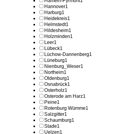
Hameln-Pyrmont
1
Hannover
1
Harburg
1
Heidekreis
1
Helmstedt
1
Hildesheim
1
Holzminden
1
Leer
1
Lübeck
1
Lüchow-Dannenberg
1
Lüneburg
1
Nienburg_Weser
1
Northeim
1
Oldenburg
1
Osnabrück
1
Osterholz
1
Osterode am Harz
1
Peine
1
Rotenburg Wümme
1
Salzgitter
1
Schaumburg
1
Stade
1
Uelzen
1