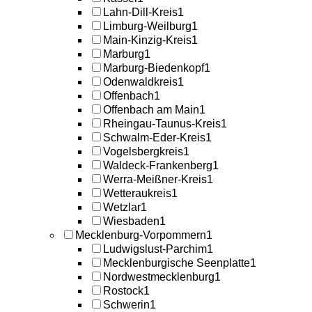
Lahn-Dill-Kreis
1
Limburg-Weilburg
1
Main-Kinzig-Kreis
1
Marburg
1
Marburg-Biedenkopf
1
Odenwaldkreis
1
Offenbach
1
Offenbach am Main
1
Rheingau-Taunus-Kreis
1
Schwalm-Eder-Kreis
1
Vogelsbergkreis
1
Waldeck-Frankenberg
1
Werra-Meißner-Kreis
1
Wetteraukreis
1
Wetzlar
1
Wiesbaden
1
Mecklenburg-Vorpommern
1
Ludwigslust-Parchim
1
Mecklenburgische Seenplatte
1
Nordwestmecklenburg
1
Rostock
1
Schwerin
1