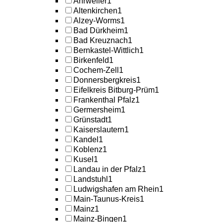
Ahrweiler
1
Altenkirchen
1
Alzey-Worms
1
Bad Dürkheim
1
Bad Kreuznach
1
Bernkastel-Wittlich
1
Birkenfeld
1
Cochem-Zell
1
Donnersbergkreis
1
Eifelkreis Bitburg-Prüm
1
Frankenthal Pfalz
1
Germersheim
1
Grünstadt
1
Kaiserslautern
1
Kandel
1
Koblenz
1
Kusel
1
Landau in der Pfalz
1
Landstuhl
1
Ludwigshafen am Rhein
1
Main-Taunus-Kreis
1
Mainz
1
Mainz-Bingen
1