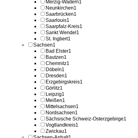
Merzig-Wadern
1
Neunkirchen
1
Saarbrücken
1
Saarlouis
1
Saarpfalz-Kreis
1
Sankt Wendel
1
St. Ingbert
1
Sachsen
1
Bad Elster
1
Bautzen
1
Chemnitz
1
Döbeln
1
Dresden
1
Erzgebirgskreis
1
Görlitz
1
Leipzig
1
Meißen
1
Mittelsachsen
1
Nordsachsen
1
Sächsische Schweiz-Osterzgebirge
1
Vogtlandkreis
1
Zwickau
1
Sachsen-Anhalt
1