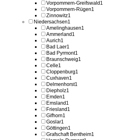
Vorpommern-Greifswald
1
Vorpommern-Rügen
1
Zinnowitz
1
Niedersachsen
1
Amelinghausen
1
Ammerland
1
Aurich
1
Bad Laer
1
Bad Pyrmont
1
Braunschweig
1
Celle
1
Cloppenburg
1
Cuxhaven
1
Delmenhorst
1
Diepholz
1
Emden
1
Emsland
1
Friesland
1
Gifhorn
1
Goslar
1
Göttingen
1
Grafschaft Bentheim
1