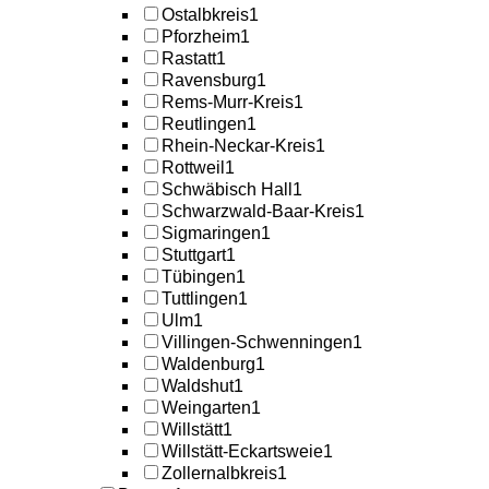
Ostalbkreis
1
Pforzheim
1
Rastatt
1
Ravensburg
1
Rems-Murr-Kreis
1
Reutlingen
1
Rhein-Neckar-Kreis
1
Rottweil
1
Schwäbisch Hall
1
Schwarzwald-Baar-Kreis
1
Sigmaringen
1
Stuttgart
1
Tübingen
1
Tuttlingen
1
Ulm
1
Villingen-Schwenningen
1
Waldenburg
1
Waldshut
1
Weingarten
1
Willstätt
1
Willstätt-Eckartsweie
1
Zollernalbkreis
1