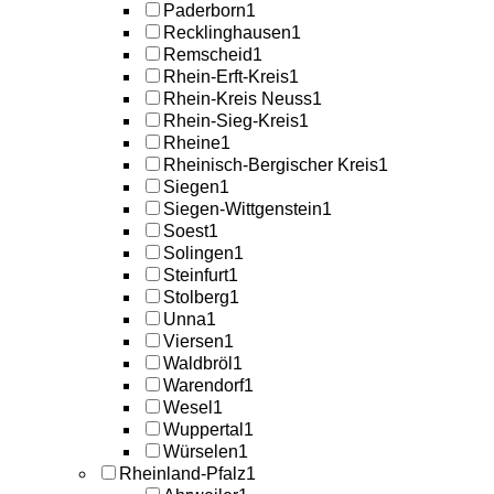
Paderborn
1
Recklinghausen
1
Remscheid
1
Rhein-Erft-Kreis
1
Rhein-Kreis Neuss
1
Rhein-Sieg-Kreis
1
Rheine
1
Rheinisch-Bergischer Kreis
1
Siegen
1
Siegen-Wittgenstein
1
Soest
1
Solingen
1
Steinfurt
1
Stolberg
1
Unna
1
Viersen
1
Waldbröl
1
Warendorf
1
Wesel
1
Wuppertal
1
Würselen
1
Rheinland-Pfalz
1