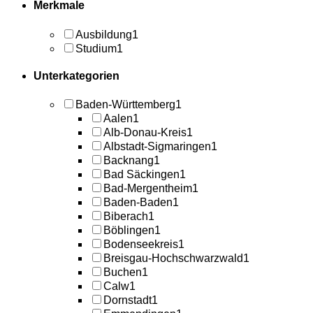
Merkmale
Ausbildung
1
Studium
1
Unterkategorien
Baden-Württemberg
1
Aalen
1
Alb-Donau-Kreis
1
Albstadt-Sigmaringen
1
Backnang
1
Bad Säckingen
1
Bad-Mergentheim
1
Baden-Baden
1
Biberach
1
Böblingen
1
Bodenseekreis
1
Breisgau-Hochschwarzwald
1
Buchen
1
Calw
1
Dornstadt
1