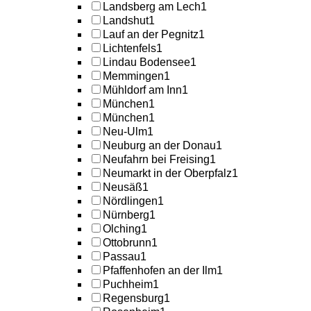
Landsberg am Lech
1
Landshut
1
Lauf an der Pegnitz
1
Lichtenfels
1
Lindau Bodensee
1
Memmingen
1
Mühldorf am Inn
1
München
1
München
1
Neu-Ulm
1
Neuburg an der Donau
1
Neufahrn bei Freising
1
Neumarkt in der Oberpfalz
1
Neusäß
1
Nördlingen
1
Nürnberg
1
Olching
1
Ottobrunn
1
Passau
1
Pfaffenhofen an der Ilm
1
Puchheim
1
Regensburg
1