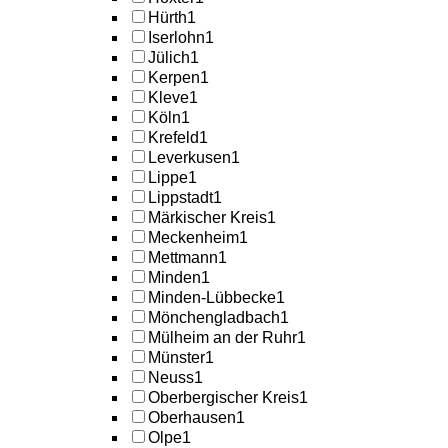
Hürth
1
Iserlohn
1
Jülich
1
Kerpen
1
Kleve
1
Köln
1
Krefeld
1
Leverkusen
1
Lippe
1
Lippstadt
1
Märkischer Kreis
1
Meckenheim
1
Mettmann
1
Minden
1
Minden-Lübbecke
1
Mönchengladbach
1
Mülheim an der Ruhr
1
Münster
1
Neuss
1
Oberbergischer Kreis
1
Oberhausen
1
Olpe
1