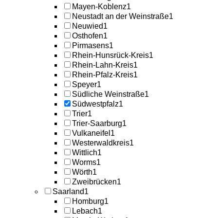
Mayen-Koblenz
1
Neustadt an der Weinstraße
1
Neuwied
1
Osthofen
1
Pirmasens
1
Rhein-Hunsrück-Kreis
1
Rhein-Lahn-Kreis
1
Rhein-Pfalz-Kreis
1
Speyer
1
Südliche Weinstraße
1
Südwestpfalz
1
Trier
1
Trier-Saarburg
1
Vulkaneifel
1
Westerwaldkreis
1
Wittlich
1
Worms
1
Wörth
1
Zweibrücken
1
Saarland
1
Homburg
1
Lebach
1