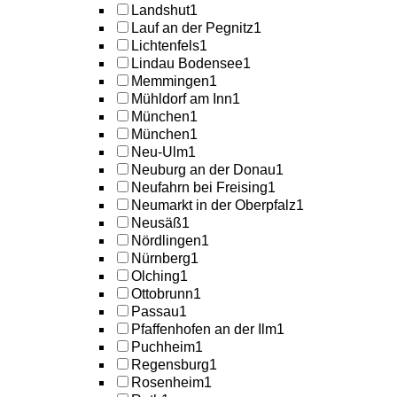
Landshut
1
Lauf an der Pegnitz
1
Lichtenfels
1
Lindau Bodensee
1
Memmingen
1
Mühldorf am Inn
1
München
1
München
1
Neu-Ulm
1
Neuburg an der Donau
1
Neufahrn bei Freising
1
Neumarkt in der Oberpfalz
1
Neusäß
1
Nördlingen
1
Nürnberg
1
Olching
1
Ottobrunn
1
Passau
1
Pfaffenhofen an der Ilm
1
Puchheim
1
Regensburg
1
Rosenheim
1