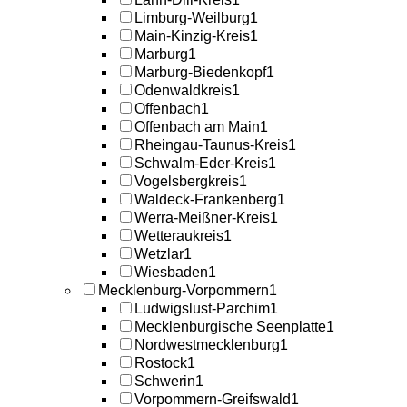
Limburg-Weilburg
1
Main-Kinzig-Kreis
1
Marburg
1
Marburg-Biedenkopf
1
Odenwaldkreis
1
Offenbach
1
Offenbach am Main
1
Rheingau-Taunus-Kreis
1
Schwalm-Eder-Kreis
1
Vogelsbergkreis
1
Waldeck-Frankenberg
1
Werra-Meißner-Kreis
1
Wetteraukreis
1
Wetzlar
1
Wiesbaden
1
Mecklenburg-Vorpommern
1
Ludwigslust-Parchim
1
Mecklenburgische Seenplatte
1
Nordwestmecklenburg
1
Rostock
1
Schwerin
1
Vorpommern-Greifswald
1