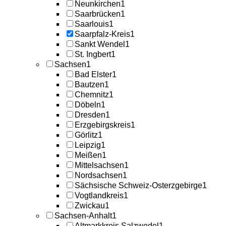
Neunkirchen
1
Saarbrücken
1
Saarlouis
1
Saarpfalz-Kreis
1
Sankt Wendel
1
St. Ingbert
1
Sachsen
1
Bad Elster
1
Bautzen
1
Chemnitz
1
Döbeln
1
Dresden
1
Erzgebirgskreis
1
Görlitz
1
Leipzig
1
Meißen
1
Mittelsachsen
1
Nordsachsen
1
Sächsische Schweiz-Osterzgebirge
1
Vogtlandkreis
1
Zwickau
1
Sachsen-Anhalt
1
Altmarkkreis Salzwedel
1