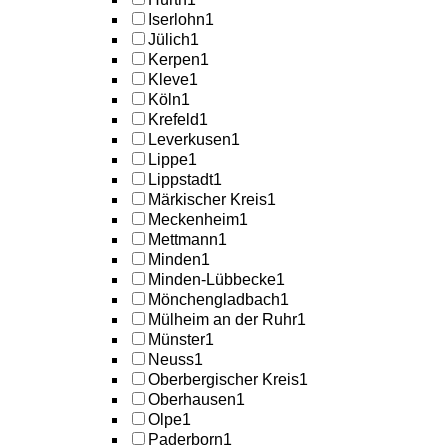
Iserlohn
1
Jülich
1
Kerpen
1
Kleve
1
Köln
1
Krefeld
1
Leverkusen
1
Lippe
1
Lippstadt
1
Märkischer Kreis
1
Meckenheim
1
Mettmann
1
Minden
1
Minden-Lübbecke
1
Mönchengladbach
1
Mülheim an der Ruhr
1
Münster
1
Neuss
1
Oberbergischer Kreis
1
Oberhausen
1
Olpe
1
Paderborn
1