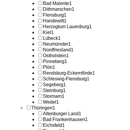
Bad Malente
1
Dithmarschen
1
Flensburg
1
Handewitt
1
Herzogtum Lauenburg
1
Kiel
1
Lübeck
1
Neumünster
1
Nordfriesland
1
Ostholstein
1
Pinneberg
1
Plön
1
Rendsburg-Eckernförde
1
Schleswig-Flensburg
1
Segeberg
1
Steinburg
1
Stormarn
1
Wedel
1
Thüringen
1
Altenburger Land
1
Bad Frankenhausen
1
Eichsfeld
1