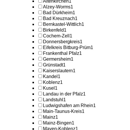
Altenkirchen
1
Alzey-Worms
1
Bad Dürkheim
1
Bad Kreuznach
1
Bernkastel-Wittlich
1
Birkenfeld
1
Cochem-Zell
1
Donnersbergkreis
1
Eifelkreis Bitburg-Prüm
1
Frankenthal Pfalz
1
Germersheim
1
Grünstadt
1
Kaiserslautern
1
Kandel
1
Koblenz
1
Kusel
1
Landau in der Pfalz
1
Landstuhl
1
Ludwigshafen am Rhein
1
Main-Taunus-Kreis
1
Mainz
1
Mainz-Bingen
1
Mayen-Koblenz
1