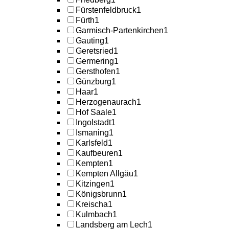
Fürstenfeldbruck
1
Fürth
1
Garmisch-Partenkirchen
1
Gauting
1
Geretsried
1
Germering
1
Gersthofen
1
Günzburg
1
Haar
1
Herzogenaurach
1
Hof Saale
1
Ingolstadt
1
Ismaning
1
Karlsfeld
1
Kaufbeuren
1
Kempten
1
Kempten Allgäu
1
Kitzingen
1
Königsbrunn
1
Kreischa
1
Kulmbach
1
Landsberg am Lech
1