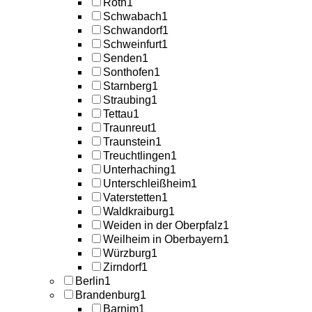
Roth
1
Schwabach
1
Schwandorf
1
Schweinfurt
1
Senden
1
Sonthofen
1
Starnberg
1
Straubing
1
Tettau
1
Traunreut
1
Traunstein
1
Treuchtlingen
1
Unterhaching
1
Unterschleißheim
1
Vaterstetten
1
Waldkraiburg
1
Weiden in der Oberpfalz
1
Weilheim in Oberbayern
1
Würzburg
1
Zirndorf
1
Berlin
1
Brandenburg
1
Barnim
1