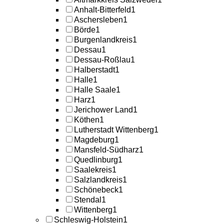
Anhalt-Bitterfeld
1
Aschersleben
1
Börde
1
Burgenlandkreis
1
Dessau
1
Dessau-Roßlau
1
Halberstadt
1
Halle
1
Halle Saale
1
Harz
1
Jerichower Land
1
Köthen
1
Lutherstadt Wittenberg
1
Magdeburg
1
Mansfeld-Südharz
1
Quedlinburg
1
Saalekreis
1
Salzlandkreis
1
Schönebeck
1
Stendal
1
Wittenberg
1
Schleswig-Holstein
1