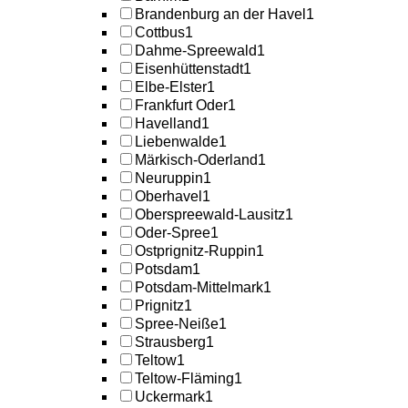
Brandenburg an der Havel
1
Cottbus
1
Dahme-Spreewald
1
Eisenhüttenstadt
1
Elbe-Elster
1
Frankfurt Oder
1
Havelland
1
Liebenwalde
1
Märkisch-Oderland
1
Neuruppin
1
Oberhavel
1
Oberspreewald-Lausitz
1
Oder-Spree
1
Ostprignitz-Ruppin
1
Potsdam
1
Potsdam-Mittelmark
1
Prignitz
1
Spree-Neiße
1
Strausberg
1
Teltow
1
Teltow-Fläming
1
Uckermark
1