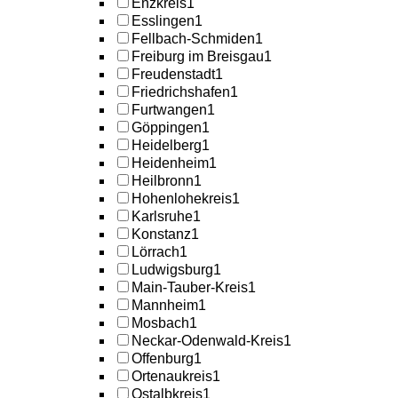
Enzkreis
1
Esslingen
1
Fellbach-Schmiden
1
Freiburg im Breisgau
1
Freudenstadt
1
Friedrichshafen
1
Furtwangen
1
Göppingen
1
Heidelberg
1
Heidenheim
1
Heilbronn
1
Hohenlohekreis
1
Karlsruhe
1
Konstanz
1
Lörrach
1
Ludwigsburg
1
Main-Tauber-Kreis
1
Mannheim
1
Mosbach
1
Neckar-Odenwald-Kreis
1
Offenburg
1
Ortenaukreis
1
Ostalbkreis
1