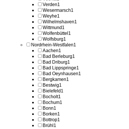
Verden
1
Wesermarsch
1
Weyhe
1
Wilhelmshaven
1
Wittmund
1
Wolfenbüttel
1
Wolfsburg
1
Nordrhein-Westfalen
1
Aachen
1
Bad Berleburg
1
Bad Driburg
1
Bad Lippspringe
1
Bad Oeynhausen
1
Bergkamen
1
Bestwig
1
Bielefeld
1
Bocholt
1
Bochum
1
Bonn
1
Borken
1
Bottrop
1
Brühl
1