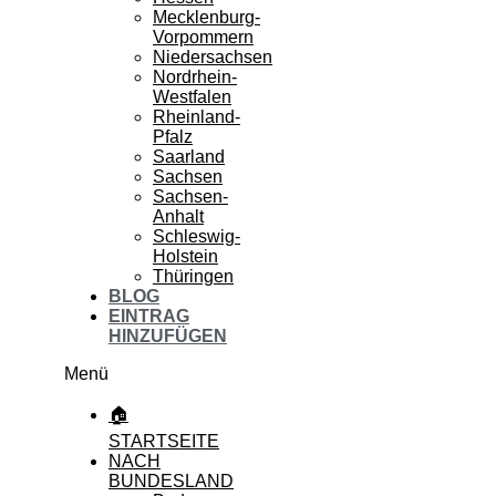
Mecklenburg-
Vorpommern
Niedersachsen
Nordrhein-
Westfalen
Rheinland-
Pfalz
Saarland
Sachsen
Sachsen-
Anhalt
Schleswig-
Holstein
Thüringen
BLOG
EINTRAG
HINZUFÜGEN
Menü
🏠
STARTSEITE
NACH
BUNDESLAND