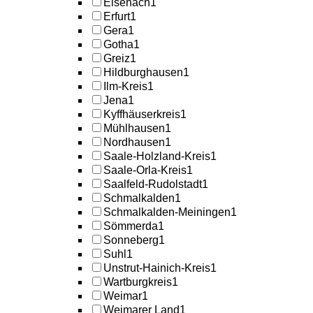
Eisenach
1
Erfurt
1
Gera
1
Gotha
1
Greiz
1
Hildburghausen
1
Ilm-Kreis
1
Jena
1
Kyffhäuserkreis
1
Mühlhausen
1
Nordhausen
1
Saale-Holzland-Kreis
1
Saale-Orla-Kreis
1
Saalfeld-Rudolstadt
1
Schmalkalden
1
Schmalkalden-Meiningen
1
Sömmerda
1
Sonneberg
1
Suhl
1
Unstrut-Hainich-Kreis
1
Wartburgkreis
1
Weimar
1
Weimarer Land
1