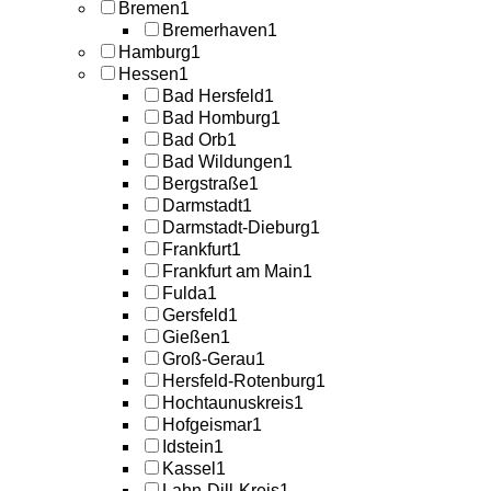
Bremen
1
Bremerhaven
1
Hamburg
1
Hessen
1
Bad Hersfeld
1
Bad Homburg
1
Bad Orb
1
Bad Wildungen
1
Bergstraße
1
Darmstadt
1
Darmstadt-Dieburg
1
Frankfurt
1
Frankfurt am Main
1
Fulda
1
Gersfeld
1
Gießen
1
Groß-Gerau
1
Hersfeld-Rotenburg
1
Hochtaunuskreis
1
Hofgeismar
1
Idstein
1
Kassel
1
Lahn-Dill-Kreis
1