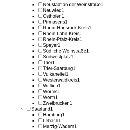
Neustadt an der Weinstraße
1
Neuwied
1
Osthofen
1
Pirmasens
1
Rhein-Hunsrück-Kreis
1
Rhein-Lahn-Kreis
1
Rhein-Pfalz-Kreis
1
Speyer
1
Südliche Weinstraße
1
Südwestpfalz
1
Trier
1
Trier-Saarburg
1
Vulkaneifel
1
Westerwaldkreis
1
Wittlich
1
Worms
1
Wörth
1
Zweibrücken
1
Saarland
1
Homburg
1
Lebach
1
Merzig-Wadern
1