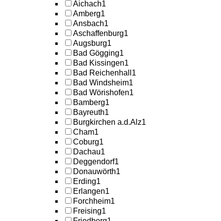
Aichach
1
Amberg
1
Ansbach
1
Aschaffenburg
1
Augsburg
1
Bad Gögging
1
Bad Kissingen
1
Bad Reichenhall
1
Bad Windsheim
1
Bad Wörishofen
1
Bamberg
1
Bayreuth
1
Burgkirchen a.d.Alz
1
Cham
1
Coburg
1
Dachau
1
Deggendorf
1
Donauwörth
1
Erding
1
Erlangen
1
Forchheim
1
Freising
1
Friedberg
1