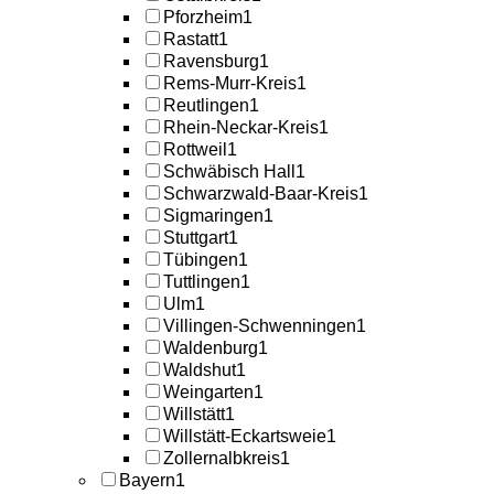
Pforzheim
1
Rastatt
1
Ravensburg
1
Rems-Murr-Kreis
1
Reutlingen
1
Rhein-Neckar-Kreis
1
Rottweil
1
Schwäbisch Hall
1
Schwarzwald-Baar-Kreis
1
Sigmaringen
1
Stuttgart
1
Tübingen
1
Tuttlingen
1
Ulm
1
Villingen-Schwenningen
1
Waldenburg
1
Waldshut
1
Weingarten
1
Willstätt
1
Willstätt-Eckartsweie
1
Zollernalbkreis
1
Bayern
1