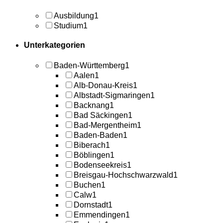
Ausbildung
1
Studium
1
Unterkategorien
Baden-Württemberg
1
Aalen
1
Alb-Donau-Kreis
1
Albstadt-Sigmaringen
1
Backnang
1
Bad Säckingen
1
Bad-Mergentheim
1
Baden-Baden
1
Biberach
1
Böblingen
1
Bodenseekreis
1
Breisgau-Hochschwarzwald
1
Buchen
1
Calw
1
Dornstadt
1
Emmendingen
1