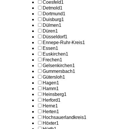
Coesfeld
1
Detmold
1
Dortmund
1
Duisburg
1
Dülmen
1
Düren
1
Düsseldorf
1
Ennepe-Ruhr-Kreis
1
Essen
1
Euskirchen
1
Frechen
1
Gelsenkirchen
1
Gummersbach
1
Gütersloh
1
Hagen
1
Hamm
1
Heinsberg
1
Herford
1
Herne
1
Herten
1
Hochsauerlandkreis
1
Höxter
1
Hürth
1