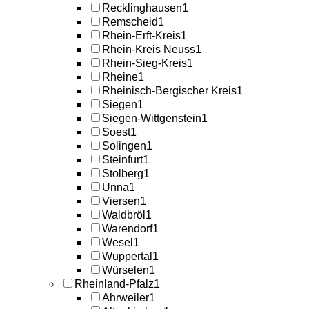
Recklinghausen
1
Remscheid
1
Rhein-Erft-Kreis
1
Rhein-Kreis Neuss
1
Rhein-Sieg-Kreis
1
Rheine
1
Rheinisch-Bergischer Kreis
1
Siegen
1
Siegen-Wittgenstein
1
Soest
1
Solingen
1
Steinfurt
1
Stolberg
1
Unna
1
Viersen
1
Waldbröl
1
Warendorf
1
Wesel
1
Wuppertal
1
Würselen
1
Rheinland-Pfalz
1
Ahrweiler
1