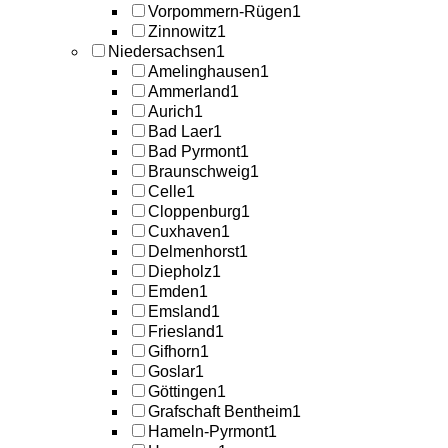
Vorpommern-Rügen
1
Zinnowitz
1
Niedersachsen
1
Amelinghausen
1
Ammerland
1
Aurich
1
Bad Laer
1
Bad Pyrmont
1
Braunschweig
1
Celle
1
Cloppenburg
1
Cuxhaven
1
Delmenhorst
1
Diepholz
1
Emden
1
Emsland
1
Friesland
1
Gifhorn
1
Goslar
1
Göttingen
1
Grafschaft Bentheim
1
Hameln-Pyrmont
1