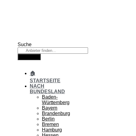
Zum
Inhalt
springen
Suche
Suche
🏠
STARTSEITE
NACH
BUNDESLAND
Baden-
Württemberg
Bayern
Brandenburg
Berlin
Bremen
Hamburg
Hessen