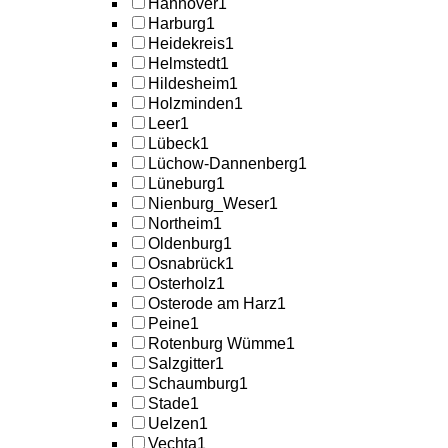
Hannover
1
Harburg
1
Heidekreis
1
Helmstedt
1
Hildesheim
1
Holzminden
1
Leer
1
Lübeck
1
Lüchow-Dannenberg
1
Lüneburg
1
Nienburg_Weser
1
Northeim
1
Oldenburg
1
Osnabrück
1
Osterholz
1
Osterode am Harz
1
Peine
1
Rotenburg Wümme
1
Salzgitter
1
Schaumburg
1
Stade
1
Uelzen
1
Vechta
1