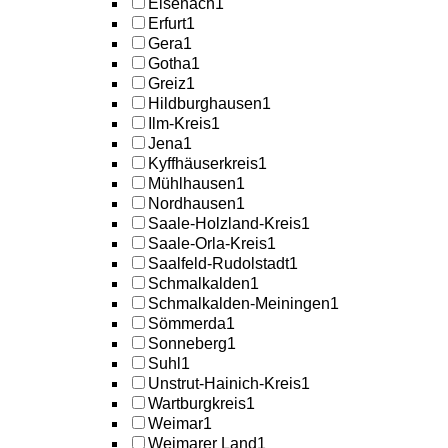
Eisenach
1
Erfurt
1
Gera
1
Gotha
1
Greiz
1
Hildburghausen
1
Ilm-Kreis
1
Jena
1
Kyffhäuserkreis
1
Mühlhausen
1
Nordhausen
1
Saale-Holzland-Kreis
1
Saale-Orla-Kreis
1
Saalfeld-Rudolstadt
1
Schmalkalden
1
Schmalkalden-Meiningen
1
Sömmerda
1
Sonneberg
1
Suhl
1
Unstrut-Hainich-Kreis
1
Wartburgkreis
1
Weimar
1
Weimarer Land
1