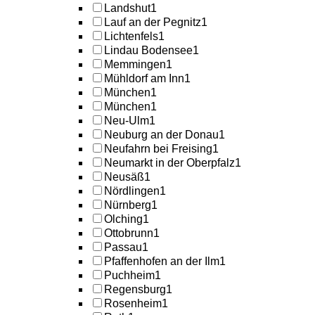
Landshut
1
Lauf an der Pegnitz
1
Lichtenfels
1
Lindau Bodensee
1
Memmingen
1
Mühldorf am Inn
1
München
1
München
1
Neu-Ulm
1
Neuburg an der Donau
1
Neufahrn bei Freising
1
Neumarkt in der Oberpfalz
1
Neusäß
1
Nördlingen
1
Nürnberg
1
Olching
1
Ottobrunn
1
Passau
1
Pfaffenhofen an der Ilm
1
Puchheim
1
Regensburg
1
Rosenheim
1