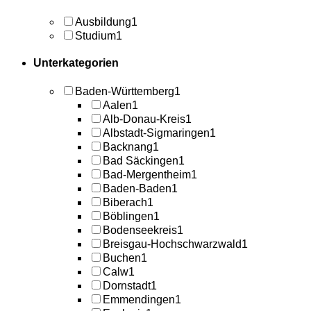
Ausbildung
1
Studium
1
Unterkategorien
Baden-Württemberg
1
Aalen
1
Alb-Donau-Kreis
1
Albstadt-Sigmaringen
1
Backnang
1
Bad Säckingen
1
Bad-Mergentheim
1
Baden-Baden
1
Biberach
1
Böblingen
1
Bodenseekreis
1
Breisgau-Hochschwarzwald
1
Buchen
1
Calw
1
Dornstadt
1
Emmendingen
1