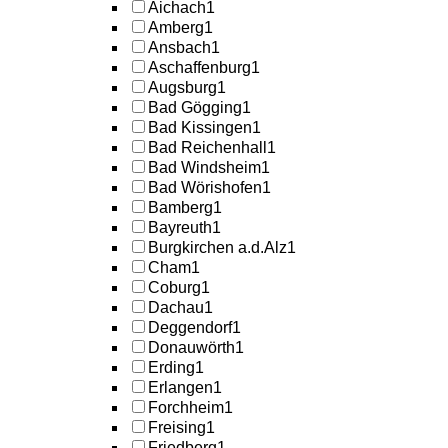
Aichach
1
Amberg
1
Ansbach
1
Aschaffenburg
1
Augsburg
1
Bad Gögging
1
Bad Kissingen
1
Bad Reichenhall
1
Bad Windsheim
1
Bad Wörishofen
1
Bamberg
1
Bayreuth
1
Burgkirchen a.d.Alz
1
Cham
1
Coburg
1
Dachau
1
Deggendorf
1
Donauwörth
1
Erding
1
Erlangen
1
Forchheim
1
Freising
1
Friedberg
1