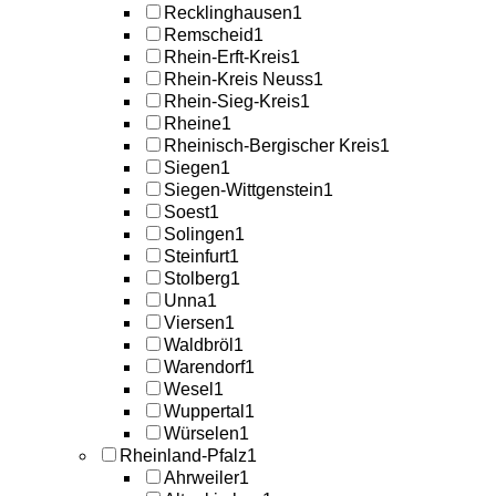
Recklinghausen
1
Remscheid
1
Rhein-Erft-Kreis
1
Rhein-Kreis Neuss
1
Rhein-Sieg-Kreis
1
Rheine
1
Rheinisch-Bergischer Kreis
1
Siegen
1
Siegen-Wittgenstein
1
Soest
1
Solingen
1
Steinfurt
1
Stolberg
1
Unna
1
Viersen
1
Waldbröl
1
Warendorf
1
Wesel
1
Wuppertal
1
Würselen
1
Rheinland-Pfalz
1
Ahrweiler
1