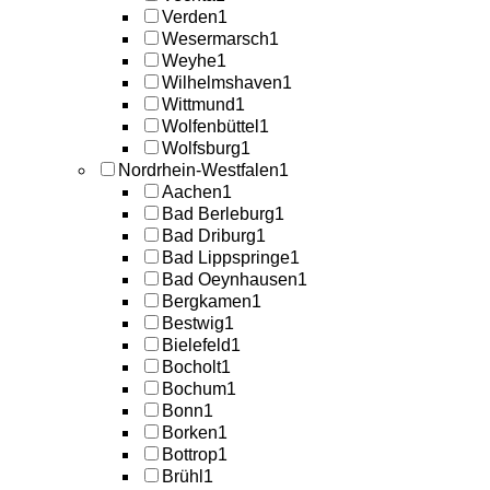
Verden
1
Wesermarsch
1
Weyhe
1
Wilhelmshaven
1
Wittmund
1
Wolfenbüttel
1
Wolfsburg
1
Nordrhein-Westfalen
1
Aachen
1
Bad Berleburg
1
Bad Driburg
1
Bad Lippspringe
1
Bad Oeynhausen
1
Bergkamen
1
Bestwig
1
Bielefeld
1
Bocholt
1
Bochum
1
Bonn
1
Borken
1
Bottrop
1
Brühl
1