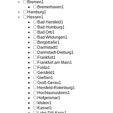
Bremen
1
Bremerhaven
1
Hamburg
1
Hessen
1
Bad Hersfeld
1
Bad Homburg
1
Bad Orb
1
Bad Wildungen
1
Bergstraße
1
Darmstadt
1
Darmstadt-Dieburg
1
Frankfurt
1
Frankfurt am Main
1
Fulda
1
Gersfeld
1
Gießen
1
Groß-Gerau
1
Hersfeld-Rotenburg
1
Hochtaunuskreis
1
Hofgeismar
1
Idstein
1
Kassel
1
Lahn-Dill-Kreis
1