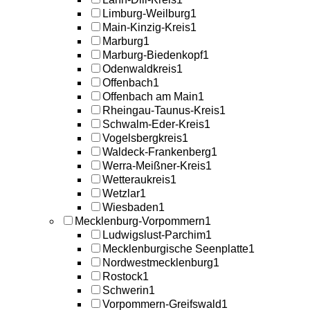
Limburg-Weilburg
1
Main-Kinzig-Kreis
1
Marburg
1
Marburg-Biedenkopf
1
Odenwaldkreis
1
Offenbach
1
Offenbach am Main
1
Rheingau-Taunus-Kreis
1
Schwalm-Eder-Kreis
1
Vogelsbergkreis
1
Waldeck-Frankenberg
1
Werra-Meißner-Kreis
1
Wetteraukreis
1
Wetzlar
1
Wiesbaden
1
Mecklenburg-Vorpommern
1
Ludwigslust-Parchim
1
Mecklenburgische Seenplatte
1
Nordwestmecklenburg
1
Rostock
1
Schwerin
1
Vorpommern-Greifswald
1