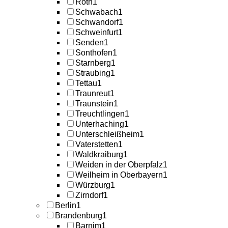
Roth
1
Schwabach
1
Schwandorf
1
Schweinfurt
1
Senden
1
Sonthofen
1
Starnberg
1
Straubing
1
Tettau
1
Traunreut
1
Traunstein
1
Treuchtlingen
1
Unterhaching
1
Unterschleißheim
1
Vaterstetten
1
Waldkraiburg
1
Weiden in der Oberpfalz
1
Weilheim in Oberbayern
1
Würzburg
1
Zirndorf
1
Berlin
1
Brandenburg
1
Barnim
1