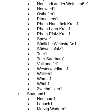
Neustadt an der Weinstraße
1
Neuwied
1
Osthofen
1
Pirmasens
1
Rhein-Hunsrück-Kreis
1
Rhein-Lahn-Kreis
1
Rhein-Pfalz-Kreis
1
Speyer
1
Südliche Weinstraße
1
Südwestpfalz
1
Trier
1
Trier-Saarburg
1
Vulkaneifel
1
Westerwaldkreis
1
Wittlich
1
Worms
1
Wörth
1
Zweibrücken
1
Saarland
1
Homburg
1
Lebach
1
Merzig-Wadern
1