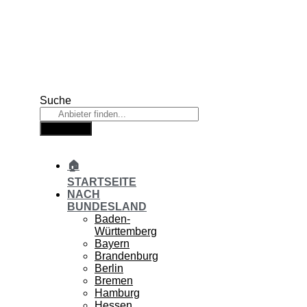
Zum
Inhalt
springen
Suche
Suche
🏠
STARTSEITE
NACH
BUNDESLAND
Baden-
Württemberg
Bayern
Brandenburg
Berlin
Bremen
Hamburg
Hessen