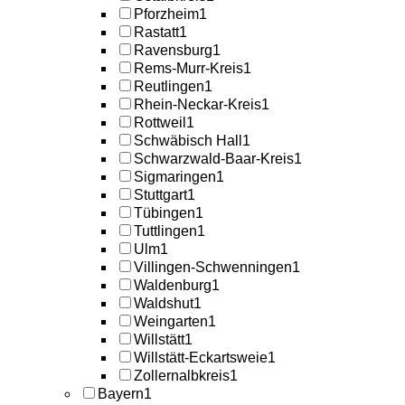
Pforzheim
1
Rastatt
1
Ravensburg
1
Rems-Murr-Kreis
1
Reutlingen
1
Rhein-Neckar-Kreis
1
Rottweil
1
Schwäbisch Hall
1
Schwarzwald-Baar-Kreis
1
Sigmaringen
1
Stuttgart
1
Tübingen
1
Tuttlingen
1
Ulm
1
Villingen-Schwenningen
1
Waldenburg
1
Waldshut
1
Weingarten
1
Willstätt
1
Willstätt-Eckartsweie
1
Zollernalbkreis
1
Bayern
1