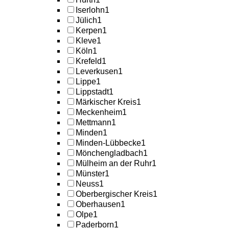
Iserlohn
1
Jülich
1
Kerpen
1
Kleve
1
Köln
1
Krefeld
1
Leverkusen
1
Lippe
1
Lippstadt
1
Märkischer Kreis
1
Meckenheim
1
Mettmann
1
Minden
1
Minden-Lübbecke
1
Mönchengladbach
1
Mülheim an der Ruhr
1
Münster
1
Neuss
1
Oberbergischer Kreis
1
Oberhausen
1
Olpe
1
Paderborn
1