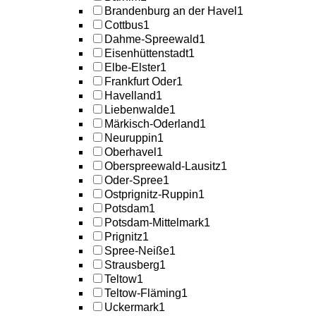
Brandenburg an der Havel
1
Cottbus
1
Dahme-Spreewald
1
Eisenhüttenstadt
1
Elbe-Elster
1
Frankfurt Oder
1
Havelland
1
Liebenwalde
1
Märkisch-Oderland
1
Neuruppin
1
Oberhavel
1
Oberspreewald-Lausitz
1
Oder-Spree
1
Ostprignitz-Ruppin
1
Potsdam
1
Potsdam-Mittelmark
1
Prignitz
1
Spree-Neiße
1
Strausberg
1
Teltow
1
Teltow-Fläming
1
Uckermark
1