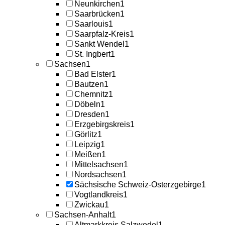
Neunkirchen
1
Saarbrücken
1
Saarlouis
1
Saarpfalz-Kreis
1
Sankt Wendel
1
St. Ingbert
1
Sachsen
1
Bad Elster
1
Bautzen
1
Chemnitz
1
Döbeln
1
Dresden
1
Erzgebirgskreis
1
Görlitz
1
Leipzig
1
Meißen
1
Mittelsachsen
1
Nordsachsen
1
Sächsische Schweiz-Osterzgebirge
1
Vogtlandkreis
1
Zwickau
1
Sachsen-Anhalt
1
Altmarkkreis Salzwedel
1