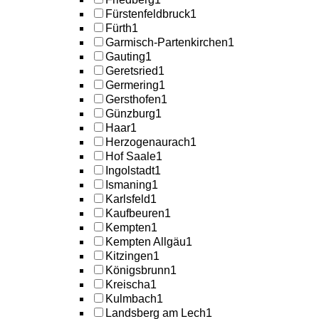
Fürstenfeldbruck
1
Fürth
1
Garmisch-Partenkirchen
1
Gauting
1
Geretsried
1
Germering
1
Gersthofen
1
Günzburg
1
Haar
1
Herzogenaurach
1
Hof Saale
1
Ingolstadt
1
Ismaning
1
Karlsfeld
1
Kaufbeuren
1
Kempten
1
Kempten Allgäu
1
Kitzingen
1
Königsbrunn
1
Kreischa
1
Kulmbach
1
Landsberg am Lech
1