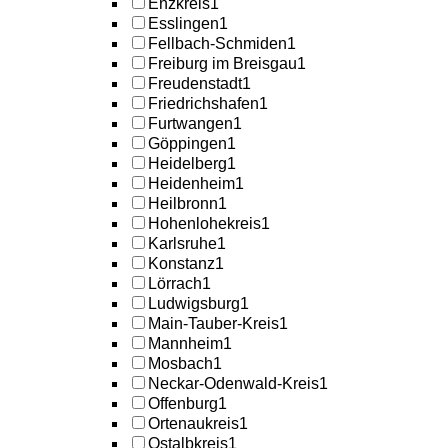
Enzkreis
1
Esslingen
1
Fellbach-Schmiden
1
Freiburg im Breisgau
1
Freudenstadt
1
Friedrichshafen
1
Furtwangen
1
Göppingen
1
Heidelberg
1
Heidenheim
1
Heilbronn
1
Hohenlohekreis
1
Karlsruhe
1
Konstanz
1
Lörrach
1
Ludwigsburg
1
Main-Tauber-Kreis
1
Mannheim
1
Mosbach
1
Neckar-Odenwald-Kreis
1
Offenburg
1
Ortenaukreis
1
Ostalbkreis
1