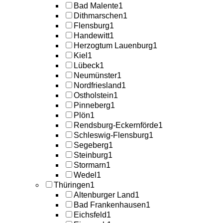
Bad Malente
1
Dithmarschen
1
Flensburg
1
Handewitt
1
Herzogtum Lauenburg
1
Kiel
1
Lübeck
1
Neumünster
1
Nordfriesland
1
Ostholstein
1
Pinneberg
1
Plön
1
Rendsburg-Eckernförde
1
Schleswig-Flensburg
1
Segeberg
1
Steinburg
1
Stormarn
1
Wedel
1
Thüringen
1
Altenburger Land
1
Bad Frankenhausen
1
Eichsfeld
1