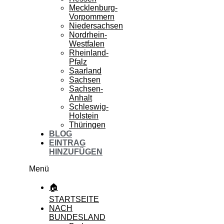
Mecklenburg-
Vorpommern
Niedersachsen
Nordrhein-
Westfalen
Rheinland-
Pfalz
Saarland
Sachsen
Sachsen-
Anhalt
Schleswig-
Holstein
Thüringen
BLOG
EINTRAG
HINZUFÜGEN
Menü
🏠
STARTSEITE
NACH
BUNDESLAND