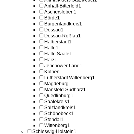
Anhalt-Bitterfeld
1
Aschersleben
1
Börde
1
Burgenlandkreis
1
Dessau
1
Dessau-Roßlau
1
Halberstadt
1
Halle
1
Halle Saale
1
Harz
1
Jerichower Land
1
Köthen
1
Lutherstadt Wittenberg
1
Magdeburg
1
Mansfeld-Südharz
1
Quedlinburg
1
Saalekreis
1
Salzlandkreis
1
Schönebeck
1
Stendal
1
Wittenberg
1
Schleswig-Holstein
1