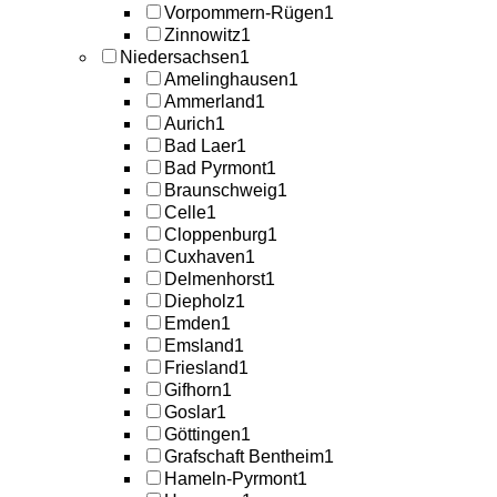
Vorpommern-Rügen
1
Zinnowitz
1
Niedersachsen
1
Amelinghausen
1
Ammerland
1
Aurich
1
Bad Laer
1
Bad Pyrmont
1
Braunschweig
1
Celle
1
Cloppenburg
1
Cuxhaven
1
Delmenhorst
1
Diepholz
1
Emden
1
Emsland
1
Friesland
1
Gifhorn
1
Goslar
1
Göttingen
1
Grafschaft Bentheim
1
Hameln-Pyrmont
1