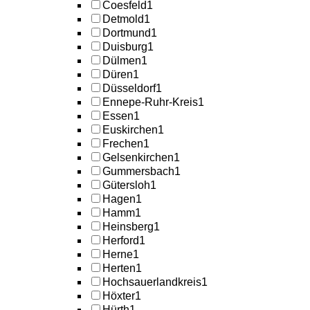
Coesfeld
1
Detmold
1
Dortmund
1
Duisburg
1
Dülmen
1
Düren
1
Düsseldorf
1
Ennepe-Ruhr-Kreis
1
Essen
1
Euskirchen
1
Frechen
1
Gelsenkirchen
1
Gummersbach
1
Gütersloh
1
Hagen
1
Hamm
1
Heinsberg
1
Herford
1
Herne
1
Herten
1
Hochsauerlandkreis
1
Höxter
1
Hürth
1