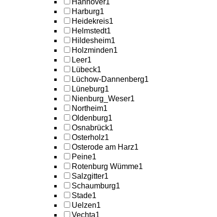
Hannover
1
Harburg
1
Heidekreis
1
Helmstedt
1
Hildesheim
1
Holzminden
1
Leer
1
Lübeck
1
Lüchow-Dannenberg
1
Lüneburg
1
Nienburg_Weser
1
Northeim
1
Oldenburg
1
Osnabrück
1
Osterholz
1
Osterode am Harz
1
Peine
1
Rotenburg Wümme
1
Salzgitter
1
Schaumburg
1
Stade
1
Uelzen
1
Vechta
1