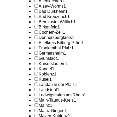
Altenkirchen
1
Alzey-Worms
1
Bad Dürkheim
1
Bad Kreuznach
1
Bernkastel-Wittlich
1
Birkenfeld
1
Cochem-Zell
1
Donnersbergkreis
1
Eifelkreis Bitburg-Prüm
1
Frankenthal Pfalz
1
Germersheim
1
Grünstadt
1
Kaiserslautern
1
Kandel
1
Koblenz
1
Kusel
1
Landau in der Pfalz
1
Landstuhl
1
Ludwigshafen am Rhein
1
Main-Taunus-Kreis
1
Mainz
1
Mainz-Bingen
1
Mayen-Koblenz
1