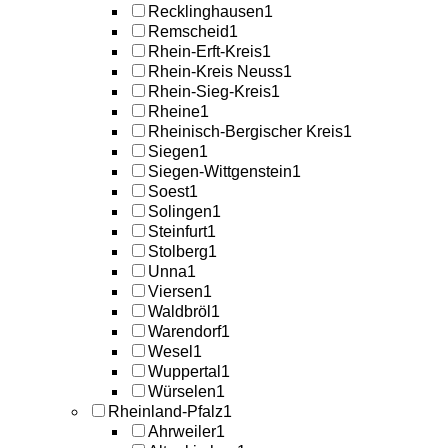
Recklinghausen
1
Remscheid
1
Rhein-Erft-Kreis
1
Rhein-Kreis Neuss
1
Rhein-Sieg-Kreis
1
Rheine
1
Rheinisch-Bergischer Kreis
1
Siegen
1
Siegen-Wittgenstein
1
Soest
1
Solingen
1
Steinfurt
1
Stolberg
1
Unna
1
Viersen
1
Waldbröl
1
Warendorf
1
Wesel
1
Wuppertal
1
Würselen
1
Rheinland-Pfalz
1
Ahrweiler
1