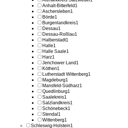
Anhalt-Bitterfeld
1
Aschersleben
1
Börde
1
Burgenlandkreis
1
Dessau
1
Dessau-Roßlau
1
Halberstadt
1
Halle
1
Halle Saale
1
Harz
1
Jerichower Land
1
Köthen
1
Lutherstadt Wittenberg
1
Magdeburg
1
Mansfeld-Südharz
1
Quedlinburg
1
Saalekreis
1
Salzlandkreis
1
Schönebeck
1
Stendal
1
Wittenberg
1
Schleswig-Holstein
1