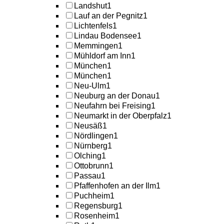
Landshut
1
Lauf an der Pegnitz
1
Lichtenfels
1
Lindau Bodensee
1
Memmingen
1
Mühldorf am Inn
1
München
1
München
1
Neu-Ulm
1
Neuburg an der Donau
1
Neufahrn bei Freising
1
Neumarkt in der Oberpfalz
1
Neusäß
1
Nördlingen
1
Nürnberg
1
Olching
1
Ottobrunn
1
Passau
1
Pfaffenhofen an der Ilm
1
Puchheim
1
Regensburg
1
Rosenheim
1