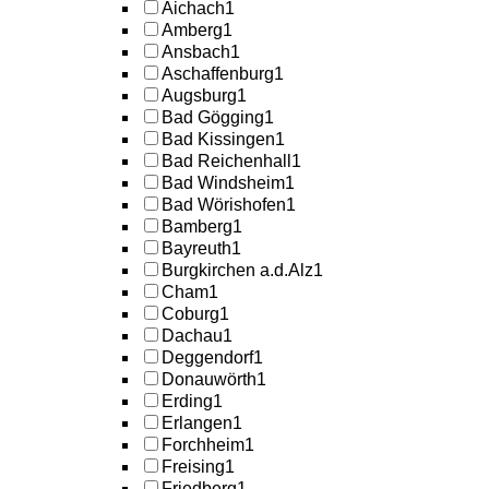
Aichach
1
Amberg
1
Ansbach
1
Aschaffenburg
1
Augsburg
1
Bad Gögging
1
Bad Kissingen
1
Bad Reichenhall
1
Bad Windsheim
1
Bad Wörishofen
1
Bamberg
1
Bayreuth
1
Burgkirchen a.d.Alz
1
Cham
1
Coburg
1
Dachau
1
Deggendorf
1
Donauwörth
1
Erding
1
Erlangen
1
Forchheim
1
Freising
1
Friedberg
1