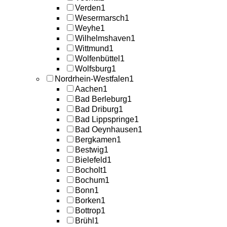
Verden
1
Wesermarsch
1
Weyhe
1
Wilhelmshaven
1
Wittmund
1
Wolfenbüttel
1
Wolfsburg
1
Nordrhein-Westfalen
1
Aachen
1
Bad Berleburg
1
Bad Driburg
1
Bad Lippspringe
1
Bad Oeynhausen
1
Bergkamen
1
Bestwig
1
Bielefeld
1
Bocholt
1
Bochum
1
Bonn
1
Borken
1
Bottrop
1
Brühl
1