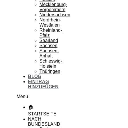
Mecklenburg-
Vorpommern
Niedersachsen
Nordrhein-
Westfalen
Rheinland-
Pfalz
Saarland
Sachsen
Sachsen-
Anhalt
Schleswig-
Holstein
Thüringen
BLOG
EINTRAG
HINZUFÜGEN
Menü
🏠
STARTSEITE
NACH
BUNDESLAND