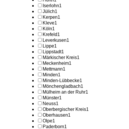
Iserlohn
1
Jülich
1
Kerpen
1
Kleve
1
Köln
1
Krefeld
1
Leverkusen
1
Lippe
1
Lippstadt
1
Märkischer Kreis
1
Meckenheim
1
Mettmann
1
Minden
1
Minden-Lübbecke
1
Mönchengladbach
1
Mülheim an der Ruhr
1
Münster
1
Neuss
1
Oberbergischer Kreis
1
Oberhausen
1
Olpe
1
Paderborn
1