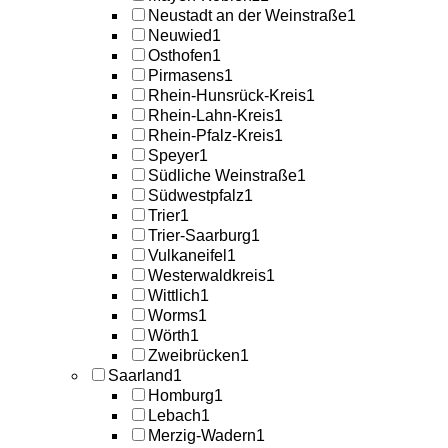
Neustadt an der Weinstraße
1
Neuwied
1
Osthofen
1
Pirmasens
1
Rhein-Hunsrück-Kreis
1
Rhein-Lahn-Kreis
1
Rhein-Pfalz-Kreis
1
Speyer
1
Südliche Weinstraße
1
Südwestpfalz
1
Trier
1
Trier-Saarburg
1
Vulkaneifel
1
Westerwaldkreis
1
Wittlich
1
Worms
1
Wörth
1
Zweibrücken
1
Saarland
1
Homburg
1
Lebach
1
Merzig-Wadern
1