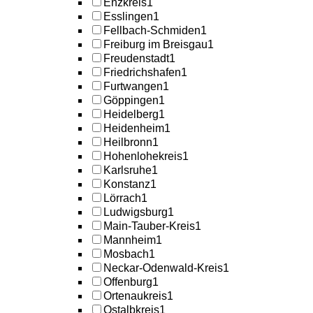
Enzkreis
1
Esslingen
1
Fellbach-Schmiden
1
Freiburg im Breisgau
1
Freudenstadt
1
Friedrichshafen
1
Furtwangen
1
Göppingen
1
Heidelberg
1
Heidenheim
1
Heilbronn
1
Hohenlohekreis
1
Karlsruhe
1
Konstanz
1
Lörrach
1
Ludwigsburg
1
Main-Tauber-Kreis
1
Mannheim
1
Mosbach
1
Neckar-Odenwald-Kreis
1
Offenburg
1
Ortenaukreis
1
Ostalbkreis
1