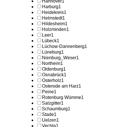
Hannover
1
Harburg
1
Heidekreis
1
Helmstedt
1
Hildesheim
1
Holzminden
1
Leer
1
Lübeck
1
Lüchow-Dannenberg
1
Lüneburg
1
Nienburg_Weser
1
Northeim
1
Oldenburg
1
Osnabrück
1
Osterholz
1
Osterode am Harz
1
Peine
1
Rotenburg Wümme
1
Salzgitter
1
Schaumburg
1
Stade
1
Uelzen
1
Vechta
1