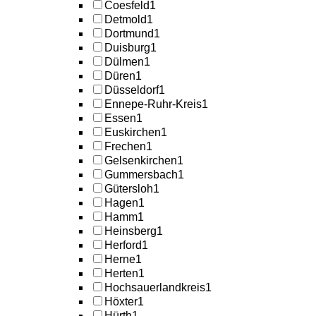
Coesfeld
1
Detmold
1
Dortmund
1
Duisburg
1
Dülmen
1
Düren
1
Düsseldorf
1
Ennepe-Ruhr-Kreis
1
Essen
1
Euskirchen
1
Frechen
1
Gelsenkirchen
1
Gummersbach
1
Gütersloh
1
Hagen
1
Hamm
1
Heinsberg
1
Herford
1
Herne
1
Herten
1
Hochsauerlandkreis
1
Höxter
1
Hürth
1