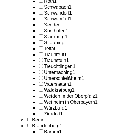
Roth
1
Schwabach
1
Schwandorf
1
Schweinfurt
1
Senden
1
Sonthofen
1
Starnberg
1
Straubing
1
Tettau
1
Traunreut
1
Traunstein
1
Treuchtlingen
1
Unterhaching
1
Unterschleißheim
1
Vaterstetten
1
Waldkraiburg
1
Weiden in der Oberpfalz
1
Weilheim in Oberbayern
1
Würzburg
1
Zirndorf
1
Berlin
1
Brandenburg
1
Barnim
1