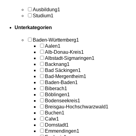
Ausbildung
1
Studium
1
Unterkategorien
Baden-Württemberg
1
Aalen
1
Alb-Donau-Kreis
1
Albstadt-Sigmaringen
1
Backnang
1
Bad Säckingen
1
Bad-Mergentheim
1
Baden-Baden
1
Biberach
1
Böblingen
1
Bodenseekreis
1
Breisgau-Hochschwarzwald
1
Buchen
1
Calw
1
Dornstadt
1
Emmendingen
1