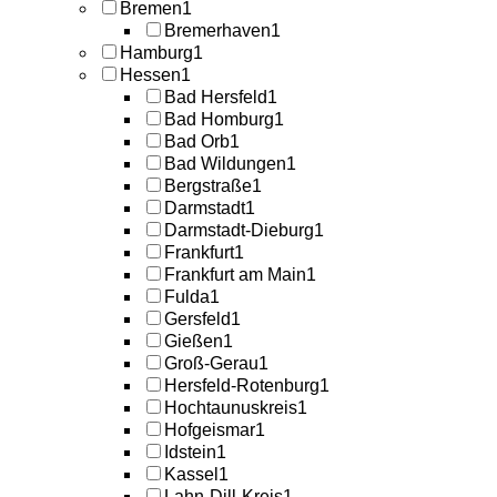
Bremen
1
Bremerhaven
1
Hamburg
1
Hessen
1
Bad Hersfeld
1
Bad Homburg
1
Bad Orb
1
Bad Wildungen
1
Bergstraße
1
Darmstadt
1
Darmstadt-Dieburg
1
Frankfurt
1
Frankfurt am Main
1
Fulda
1
Gersfeld
1
Gießen
1
Groß-Gerau
1
Hersfeld-Rotenburg
1
Hochtaunuskreis
1
Hofgeismar
1
Idstein
1
Kassel
1
Lahn-Dill-Kreis
1