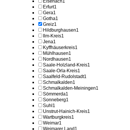
Eisenach
1
Erfurt
1
Gera
1
Gotha
1
Greiz
1
Hildburghausen
1
Ilm-Kreis
1
Jena
1
Kyffhäuserkreis
1
Mühlhausen
1
Nordhausen
1
Saale-Holzland-Kreis
1
Saale-Orla-Kreis
1
Saalfeld-Rudolstadt
1
Schmalkalden
1
Schmalkalden-Meiningen
1
Sömmerda
1
Sonneberg
1
Suhl
1
Unstrut-Hainich-Kreis
1
Wartburgkreis
1
Weimar
1
Weimarer Land
1