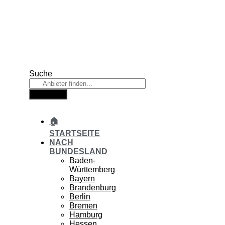
Zum
Inhalt
springen
Suche
Suche
🏠
STARTSEITE
NACH
BUNDESLAND
Baden-
Württemberg
Bayern
Brandenburg
Berlin
Bremen
Hamburg
Hessen