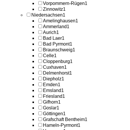
Vorpommern-Rügen
1
Zinnowitz
1
Niedersachsen
1
Amelinghausen
1
Ammerland
1
Aurich
1
Bad Laer
1
Bad Pyrmont
1
Braunschweig
1
Celle
1
Cloppenburg
1
Cuxhaven
1
Delmenhorst
1
Diepholz
1
Emden
1
Emsland
1
Friesland
1
Gifhorn
1
Goslar
1
Göttingen
1
Grafschaft Bentheim
1
Hameln-Pyrmont
1