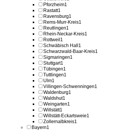
Pforzheim
1
Rastatt
1
Ravensburg
1
Rems-Murr-Kreis
1
Reutlingen
1
Rhein-Neckar-Kreis
1
Rottweil
1
Schwäbisch Hall
1
Schwarzwald-Baar-Kreis
1
Sigmaringen
1
Stuttgart
1
Tübingen
1
Tuttlingen
1
Ulm
1
Villingen-Schwenningen
1
Waldenburg
1
Waldshut
1
Weingarten
1
Willstätt
1
Willstätt-Eckartsweie
1
Zollernalbkreis
1
Bayern
1