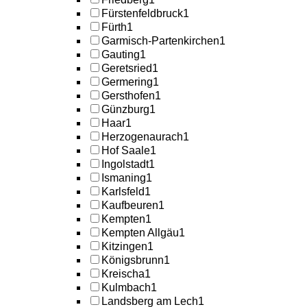
Fürstenfeldbruck
1
Fürth
1
Garmisch-Partenkirchen
1
Gauting
1
Geretsried
1
Germering
1
Gersthofen
1
Günzburg
1
Haar
1
Herzogenaurach
1
Hof Saale
1
Ingolstadt
1
Ismaning
1
Karlsfeld
1
Kaufbeuren
1
Kempten
1
Kempten Allgäu
1
Kitzingen
1
Königsbrunn
1
Kreischa
1
Kulmbach
1
Landsberg am Lech
1