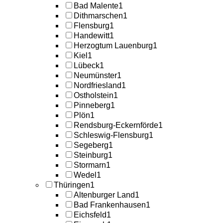
Bad Malente
1
Dithmarschen
1
Flensburg
1
Handewitt
1
Herzogtum Lauenburg
1
Kiel
1
Lübeck
1
Neumünster
1
Nordfriesland
1
Ostholstein
1
Pinneberg
1
Plön
1
Rendsburg-Eckernförde
1
Schleswig-Flensburg
1
Segeberg
1
Steinburg
1
Stormarn
1
Wedel
1
Thüringen
1
Altenburger Land
1
Bad Frankenhausen
1
Eichsfeld
1