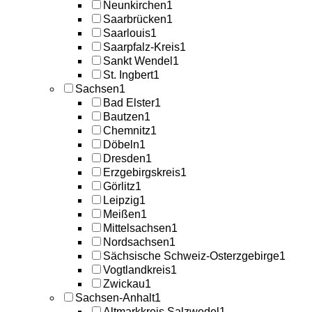
Neunkirchen
1
Saarbrücken
1
Saarlouis
1
Saarpfalz-Kreis
1
Sankt Wendel
1
St. Ingbert
1
Sachsen
1
Bad Elster
1
Bautzen
1
Chemnitz
1
Döbeln
1
Dresden
1
Erzgebirgskreis
1
Görlitz
1
Leipzig
1
Meißen
1
Mittelsachsen
1
Nordsachsen
1
Sächsische Schweiz-Osterzgebirge
1
Vogtlandkreis
1
Zwickau
1
Sachsen-Anhalt
1
Altmarkkreis Salzwedel
1