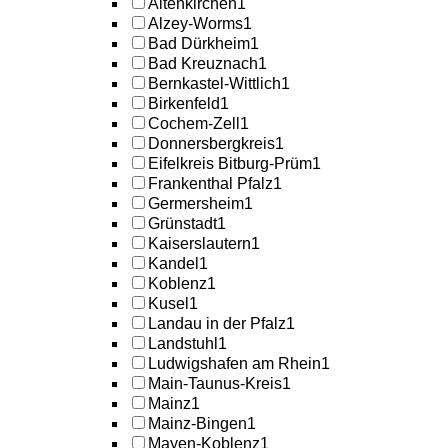
Altenkirchen
1
Alzey-Worms
1
Bad Dürkheim
1
Bad Kreuznach
1
Bernkastel-Wittlich
1
Birkenfeld
1
Cochem-Zell
1
Donnersbergkreis
1
Eifelkreis Bitburg-Prüm
1
Frankenthal Pfalz
1
Germersheim
1
Grünstadt
1
Kaiserslautern
1
Kandel
1
Koblenz
1
Kusel
1
Landau in der Pfalz
1
Landstuhl
1
Ludwigshafen am Rhein
1
Main-Taunus-Kreis
1
Mainz
1
Mainz-Bingen
1
Mayen-Koblenz
1