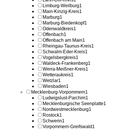
Limburg-Weilburg
1
Main-Kinzig-Kreis
1
Marburg
1
Marburg-Biedenkopf
1
Odenwaldkreis
1
Offenbach
1
Offenbach am Main
1
Rheingau-Taunus-Kreis
1
Schwalm-Eder-Kreis
1
Vogelsbergkreis
1
Waldeck-Frankenberg
1
Werra-Meißner-Kreis
1
Wetteraukreis
1
Wetzlar
1
Wiesbaden
1
Mecklenburg-Vorpommern
1
Ludwigslust-Parchim
1
Mecklenburgische Seenplatte
1
Nordwestmecklenburg
1
Rostock
1
Schwerin
1
Vorpommern-Greifswald
1