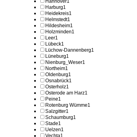
Hannover
1
Harburg
1
Heidekreis
1
Helmstedt
1
Hildesheim
1
Holzminden
1
Leer
1
Lübeck
1
Lüchow-Dannenberg
1
Lüneburg
1
Nienburg_Weser
1
Northeim
1
Oldenburg
1
Osnabrück
1
Osterholz
1
Osterode am Harz
1
Peine
1
Rotenburg Wümme
1
Salzgitter
1
Schaumburg
1
Stade
1
Uelzen
1
Vechta
1