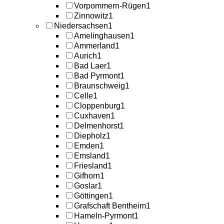
Vorpommern-Rügen
1
Zinnowitz
1
Niedersachsen
1
Amelinghausen
1
Ammerland
1
Aurich
1
Bad Laer
1
Bad Pyrmont
1
Braunschweig
1
Celle
1
Cloppenburg
1
Cuxhaven
1
Delmenhorst
1
Diepholz
1
Emden
1
Emsland
1
Friesland
1
Gifhorn
1
Goslar
1
Göttingen
1
Grafschaft Bentheim
1
Hameln-Pyrmont
1