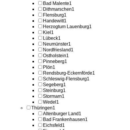
Bad Malente
1
Dithmarschen
1
Flensburg
1
Handewitt
1
Herzogtum Lauenburg
1
Kiel
1
Lübeck
1
Neumünster
1
Nordfriesland
1
Ostholstein
1
Pinneberg
1
Plön
1
Rendsburg-Eckernförde
1
Schleswig-Flensburg
1
Segeberg
1
Steinburg
1
Stormarn
1
Wedel
1
Thüringen
1
Altenburger Land
1
Bad Frankenhausen
1
Eichsfeld
1