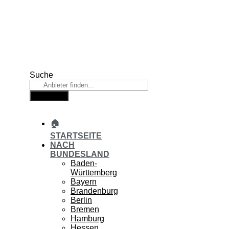
Zum
Inhalt
springen
Suche
Suche
🏠
STARTSEITE
NACH
BUNDESLAND
Baden-
Württemberg
Bayern
Brandenburg
Berlin
Bremen
Hamburg
Hessen