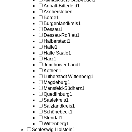
Anhalt-Bitterfeld
1
Aschersleben
1
Börde
1
Burgenlandkreis
1
Dessau
1
Dessau-Roßlau
1
Halberstadt
1
Halle
1
Halle Saale
1
Harz
1
Jerichower Land
1
Köthen
1
Lutherstadt Wittenberg
1
Magdeburg
1
Mansfeld-Südharz
1
Quedlinburg
1
Saalekreis
1
Salzlandkreis
1
Schönebeck
1
Stendal
1
Wittenberg
1
Schleswig-Holstein
1