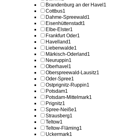
Brandenburg an der Havel
1
Cottbus
1
Dahme-Spreewald
1
Eisenhüttenstadt
1
Elbe-Elster
1
Frankfurt Oder
1
Havelland
1
Liebenwalde
1
Märkisch-Oderland
1
Neuruppin
1
Oberhavel
1
Oberspreewald-Lausitz
1
Oder-Spree
1
Ostprignitz-Ruppin
1
Potsdam
1
Potsdam-Mittelmark
1
Prignitz
1
Spree-Neiße
1
Strausberg
1
Teltow
1
Teltow-Fläming
1
Uckermark
1