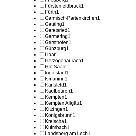
Fürstenfeldbruck
1
Fürth
1
Garmisch-Partenkirchen
1
Gauting
1
Geretsried
1
Germering
1
Gersthofen
1
Günzburg
1
Haar
1
Herzogenaurach
1
Hof Saale
1
Ingolstadt
1
Ismaning
1
Karlsfeld
1
Kaufbeuren
1
Kempten
1
Kempten Allgäu
1
Kitzingen
1
Königsbrunn
1
Kreischa
1
Kulmbach
1
Landsberg am Lech
1