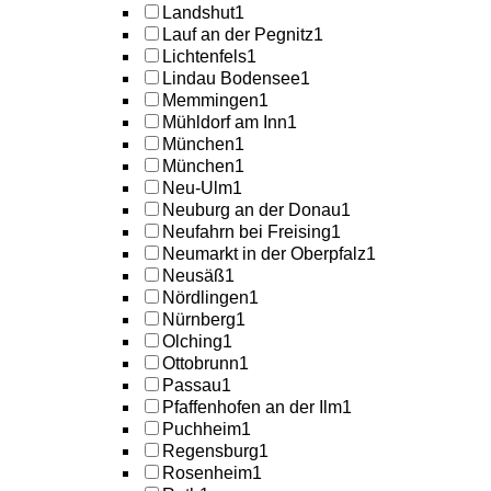
Landshut
1
Lauf an der Pegnitz
1
Lichtenfels
1
Lindau Bodensee
1
Memmingen
1
Mühldorf am Inn
1
München
1
München
1
Neu-Ulm
1
Neuburg an der Donau
1
Neufahrn bei Freising
1
Neumarkt in der Oberpfalz
1
Neusäß
1
Nördlingen
1
Nürnberg
1
Olching
1
Ottobrunn
1
Passau
1
Pfaffenhofen an der Ilm
1
Puchheim
1
Regensburg
1
Rosenheim
1