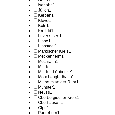
Iserlohn
1
Jülich
1
Kerpen
1
Kleve
1
Köln
1
Krefeld
1
Leverkusen
1
Lippe
1
Lippstadt
1
Märkischer Kreis
1
Meckenheim
1
Mettmann
1
Minden
1
Minden-Lübbecke
1
Mönchengladbach
1
Mülheim an der Ruhr
1
Münster
1
Neuss
1
Oberbergischer Kreis
1
Oberhausen
1
Olpe
1
Paderborn
1