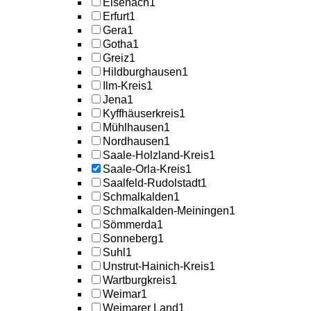
Eisenach
1
Erfurt
1
Gera
1
Gotha
1
Greiz
1
Hildburghausen
1
Ilm-Kreis
1
Jena
1
Kyffhäuserkreis
1
Mühlhausen
1
Nordhausen
1
Saale-Holzland-Kreis
1
Saale-Orla-Kreis
1
Saalfeld-Rudolstadt
1
Schmalkalden
1
Schmalkalden-Meiningen
1
Sömmerda
1
Sonneberg
1
Suhl
1
Unstrut-Hainich-Kreis
1
Wartburgkreis
1
Weimar
1
Weimarer Land
1