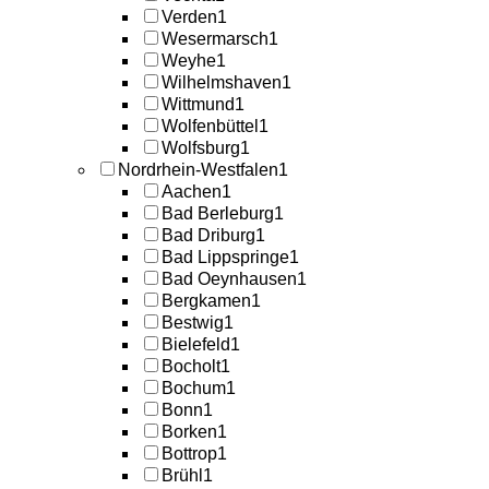
Verden
1
Wesermarsch
1
Weyhe
1
Wilhelmshaven
1
Wittmund
1
Wolfenbüttel
1
Wolfsburg
1
Nordrhein-Westfalen
1
Aachen
1
Bad Berleburg
1
Bad Driburg
1
Bad Lippspringe
1
Bad Oeynhausen
1
Bergkamen
1
Bestwig
1
Bielefeld
1
Bocholt
1
Bochum
1
Bonn
1
Borken
1
Bottrop
1
Brühl
1