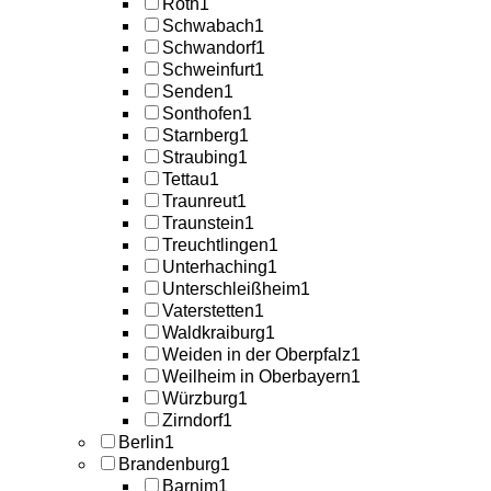
Roth
1
Schwabach
1
Schwandorf
1
Schweinfurt
1
Senden
1
Sonthofen
1
Starnberg
1
Straubing
1
Tettau
1
Traunreut
1
Traunstein
1
Treuchtlingen
1
Unterhaching
1
Unterschleißheim
1
Vaterstetten
1
Waldkraiburg
1
Weiden in der Oberpfalz
1
Weilheim in Oberbayern
1
Würzburg
1
Zirndorf
1
Berlin
1
Brandenburg
1
Barnim
1