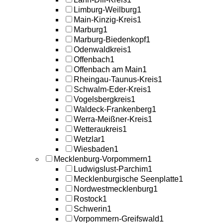
Limburg-Weilburg
1
Main-Kinzig-Kreis
1
Marburg
1
Marburg-Biedenkopf
1
Odenwaldkreis
1
Offenbach
1
Offenbach am Main
1
Rheingau-Taunus-Kreis
1
Schwalm-Eder-Kreis
1
Vogelsbergkreis
1
Waldeck-Frankenberg
1
Werra-Meißner-Kreis
1
Wetteraukreis
1
Wetzlar
1
Wiesbaden
1
Mecklenburg-Vorpommern
1
Ludwigslust-Parchim
1
Mecklenburgische Seenplatte
1
Nordwestmecklenburg
1
Rostock
1
Schwerin
1
Vorpommern-Greifswald
1