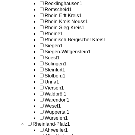
Recklinghausen
1
Remscheid
1
Rhein-Erft-Kreis
1
Rhein-Kreis Neuss
1
Rhein-Sieg-Kreis
1
Rheine
1
Rheinisch-Bergischer Kreis
1
Siegen
1
Siegen-Wittgenstein
1
Soest
1
Solingen
1
Steinfurt
1
Stolberg
1
Unna
1
Viersen
1
Waldbröl
1
Warendorf
1
Wesel
1
Wuppertal
1
Würselen
1
Rheinland-Pfalz
1
Ahrweiler
1