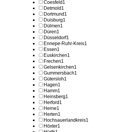
Coesfeld
1
Detmold
1
Dortmund
1
Duisburg
1
Dülmen
1
Düren
1
Düsseldorf
1
Ennepe-Ruhr-Kreis
1
Essen
1
Euskirchen
1
Frechen
1
Gelsenkirchen
1
Gummersbach
1
Gütersloh
1
Hagen
1
Hamm
1
Heinsberg
1
Herford
1
Herne
1
Herten
1
Hochsauerlandkreis
1
Höxter
1
Hürth
1