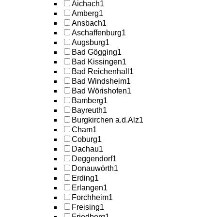
Aichach
1
Amberg
1
Ansbach
1
Aschaffenburg
1
Augsburg
1
Bad Gögging
1
Bad Kissingen
1
Bad Reichenhall
1
Bad Windsheim
1
Bad Wörishofen
1
Bamberg
1
Bayreuth
1
Burgkirchen a.d.Alz
1
Cham
1
Coburg
1
Dachau
1
Deggendorf
1
Donauwörth
1
Erding
1
Erlangen
1
Forchheim
1
Freising
1
Friedberg
1