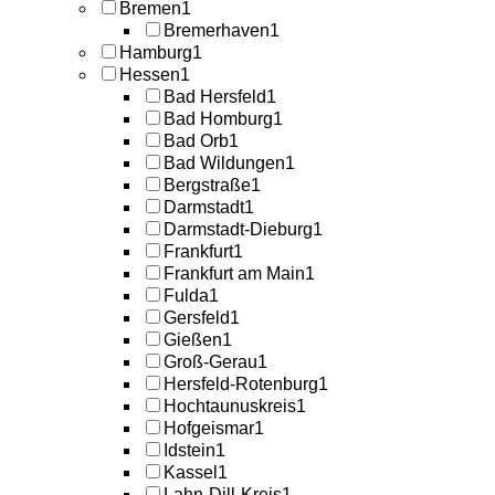
Bremen
1
Bremerhaven
1
Hamburg
1
Hessen
1
Bad Hersfeld
1
Bad Homburg
1
Bad Orb
1
Bad Wildungen
1
Bergstraße
1
Darmstadt
1
Darmstadt-Dieburg
1
Frankfurt
1
Frankfurt am Main
1
Fulda
1
Gersfeld
1
Gießen
1
Groß-Gerau
1
Hersfeld-Rotenburg
1
Hochtaunuskreis
1
Hofgeismar
1
Idstein
1
Kassel
1
Lahn-Dill-Kreis
1