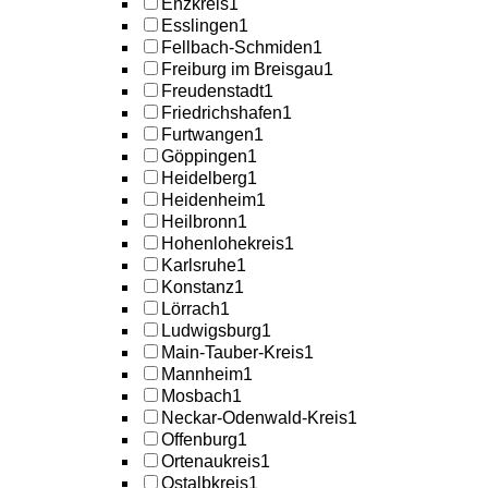
Enzkreis
1
Esslingen
1
Fellbach-Schmiden
1
Freiburg im Breisgau
1
Freudenstadt
1
Friedrichshafen
1
Furtwangen
1
Göppingen
1
Heidelberg
1
Heidenheim
1
Heilbronn
1
Hohenlohekreis
1
Karlsruhe
1
Konstanz
1
Lörrach
1
Ludwigsburg
1
Main-Tauber-Kreis
1
Mannheim
1
Mosbach
1
Neckar-Odenwald-Kreis
1
Offenburg
1
Ortenaukreis
1
Ostalbkreis
1