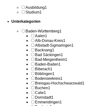
Ausbildung
1
Studium
1
Unterkategorien
Baden-Württemberg
1
Aalen
1
Alb-Donau-Kreis
1
Albstadt-Sigmaringen
1
Backnang
1
Bad Säckingen
1
Bad-Mergentheim
1
Baden-Baden
1
Biberach
1
Böblingen
1
Bodenseekreis
1
Breisgau-Hochschwarzwald
1
Buchen
1
Calw
1
Dornstadt
1
Emmendingen
1