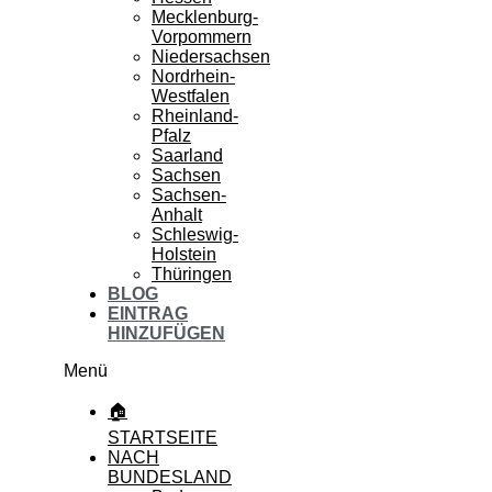
Mecklenburg-
Vorpommern
Niedersachsen
Nordrhein-
Westfalen
Rheinland-
Pfalz
Saarland
Sachsen
Sachsen-
Anhalt
Schleswig-
Holstein
Thüringen
BLOG
EINTRAG
HINZUFÜGEN
Menü
🏠
STARTSEITE
NACH
BUNDESLAND