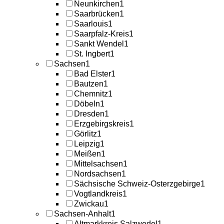
Neunkirchen
1
Saarbrücken
1
Saarlouis
1
Saarpfalz-Kreis
1
Sankt Wendel
1
St. Ingbert
1
Sachsen
1
Bad Elster
1
Bautzen
1
Chemnitz
1
Döbeln
1
Dresden
1
Erzgebirgskreis
1
Görlitz
1
Leipzig
1
Meißen
1
Mittelsachsen
1
Nordsachsen
1
Sächsische Schweiz-Osterzgebirge
1
Vogtlandkreis
1
Zwickau
1
Sachsen-Anhalt
1
Altmarkkreis Salzwedel
1