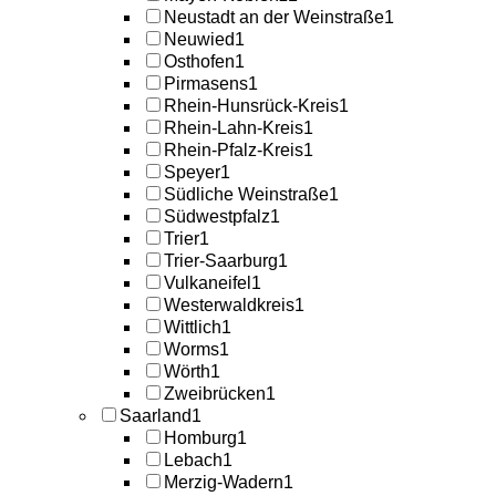
Neustadt an der Weinstraße
1
Neuwied
1
Osthofen
1
Pirmasens
1
Rhein-Hunsrück-Kreis
1
Rhein-Lahn-Kreis
1
Rhein-Pfalz-Kreis
1
Speyer
1
Südliche Weinstraße
1
Südwestpfalz
1
Trier
1
Trier-Saarburg
1
Vulkaneifel
1
Westerwaldkreis
1
Wittlich
1
Worms
1
Wörth
1
Zweibrücken
1
Saarland
1
Homburg
1
Lebach
1
Merzig-Wadern
1