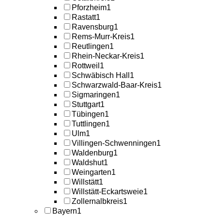
Pforzheim
1
Rastatt
1
Ravensburg
1
Rems-Murr-Kreis
1
Reutlingen
1
Rhein-Neckar-Kreis
1
Rottweil
1
Schwäbisch Hall
1
Schwarzwald-Baar-Kreis
1
Sigmaringen
1
Stuttgart
1
Tübingen
1
Tuttlingen
1
Ulm
1
Villingen-Schwenningen
1
Waldenburg
1
Waldshut
1
Weingarten
1
Willstätt
1
Willstätt-Eckartsweie
1
Zollernalbkreis
1
Bayern
1