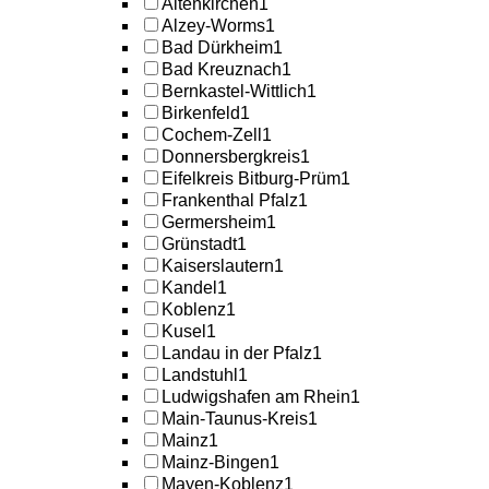
Altenkirchen
1
Alzey-Worms
1
Bad Dürkheim
1
Bad Kreuznach
1
Bernkastel-Wittlich
1
Birkenfeld
1
Cochem-Zell
1
Donnersbergkreis
1
Eifelkreis Bitburg-Prüm
1
Frankenthal Pfalz
1
Germersheim
1
Grünstadt
1
Kaiserslautern
1
Kandel
1
Koblenz
1
Kusel
1
Landau in der Pfalz
1
Landstuhl
1
Ludwigshafen am Rhein
1
Main-Taunus-Kreis
1
Mainz
1
Mainz-Bingen
1
Mayen-Koblenz
1