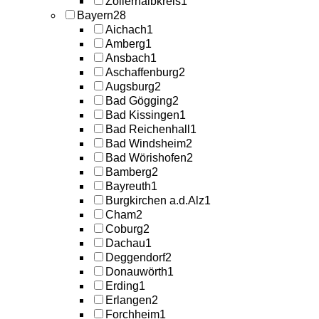
Zollernalbkreis
1
Bayern
28
Aichach
1
Amberg
1
Ansbach
1
Aschaffenburg
2
Augsburg
2
Bad Gögging
2
Bad Kissingen
1
Bad Reichenhall
1
Bad Windsheim
2
Bad Wörishofen
2
Bamberg
2
Bayreuth
1
Burgkirchen a.d.Alz
1
Cham
2
Coburg
2
Dachau
1
Deggendorf
2
Donauwörth
1
Erding
1
Erlangen
2
Forchheim
1