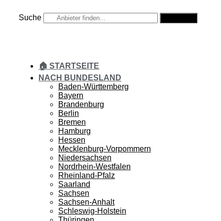
Zum
Inhalt
Suche
Suche
springen
🏠 STARTSEITE
NACH BUNDESLAND
Baden-Württemberg
Bayern
Brandenburg
Berlin
Bremen
Hamburg
Hessen
Mecklenburg-Vorpommern
Niedersachsen
Nordrhein-Westfalen
Rheinland-Pfalz
Saarland
Sachsen
Sachsen-Anhalt
Schleswig-Holstein
Thüringen