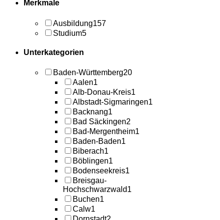
Merkmale
Ausbildung
157
Studium
5
Unterkategorien
Baden-Württemberg
20
Aalen
1
Alb-Donau-Kreis
1
Albstadt-Sigmaringen
1
Backnang
1
Bad Säckingen
2
Bad-Mergentheim
1
Baden-Baden
1
Biberach
1
Böblingen
1
Bodenseekreis
1
Breisgau-
Hochschwarzwald
1
Buchen
1
Calw
1
Dornstadt
2