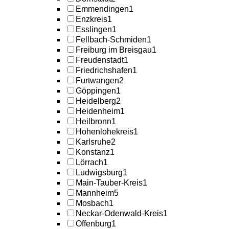
Emmendingen
1
Enzkreis
1
Esslingen
1
Fellbach-Schmiden
1
Freiburg im Breisgau
1
Freudenstadt
1
Friedrichshafen
1
Furtwangen
2
Göppingen
1
Heidelberg
2
Heidenheim
1
Heilbronn
1
Hohenlohekreis
1
Karlsruhe
2
Konstanz
1
Lörrach
1
Ludwigsburg
1
Main-Tauber-Kreis
1
Mannheim
5
Mosbach
1
Neckar-Odenwald-Kreis
1
Offenburg
1