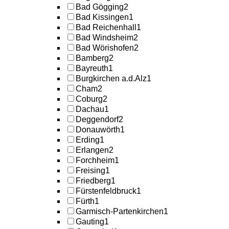
Bad Gögging
2
Bad Kissingen
1
Bad Reichenhall
1
Bad Windsheim
2
Bad Wörishofen
2
Bamberg
2
Bayreuth
1
Burgkirchen a.d.Alz
1
Cham
2
Coburg
2
Dachau
1
Deggendorf
2
Donauwörth
1
Erding
1
Erlangen
2
Forchheim
1
Freising
1
Friedberg
1
Fürstenfeldbruck
1
Fürth
1
Garmisch-Partenkirchen
1
Gauting
1