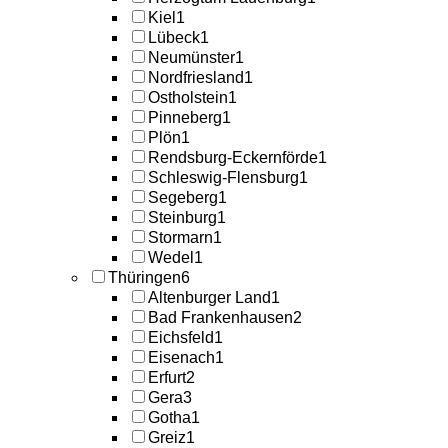
Kiel
1
Lübeck
1
Neumünster
1
Nordfriesland
1
Ostholstein
1
Pinneberg
1
Plön
1
Rendsburg-Eckernförde
1
Schleswig-Flensburg
1
Segeberg
1
Steinburg
1
Stormarn
1
Wedel
1
Thüringen
6
Altenburger Land
1
Bad Frankenhausen
2
Eichsfeld
1
Eisenach
1
Erfurt
2
Gera
3
Gotha
1
Greiz
1