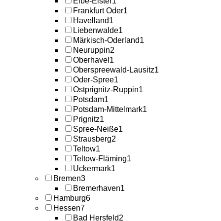
Elbe-Elster
1
Frankfurt Oder
1
Havelland
1
Liebenwalde
1
Märkisch-Oderland
1
Neuruppin
2
Oberhavel
1
Oberspreewald-Lausitz
1
Oder-Spree
1
Ostprignitz-Ruppin
1
Potsdam
1
Potsdam-Mittelmark
1
Prignitz
1
Spree-Neiße
1
Strausberg
2
Teltow
1
Teltow-Fläming
1
Uckermark
1
Bremen
3
Bremerhaven
1
Hamburg
6
Hessen
7
Bad Hersfeld
2