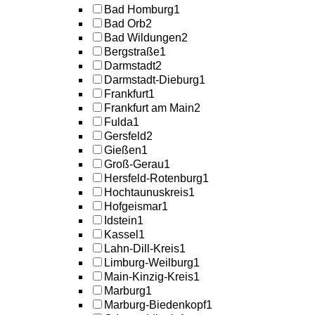
Bad Homburg
1
Bad Orb
2
Bad Wildungen
2
Bergstraße
1
Darmstadt
2
Darmstadt-Dieburg
1
Frankfurt
1
Frankfurt am Main
2
Fulda
1
Gersfeld
2
Gießen
1
Groß-Gerau
1
Hersfeld-Rotenburg
1
Hochtaunuskreis
1
Hofgeismar
1
Idstein
1
Kassel
1
Lahn-Dill-Kreis
1
Limburg-Weilburg
1
Main-Kinzig-Kreis
1
Marburg
1
Marburg-Biedenkopf
1