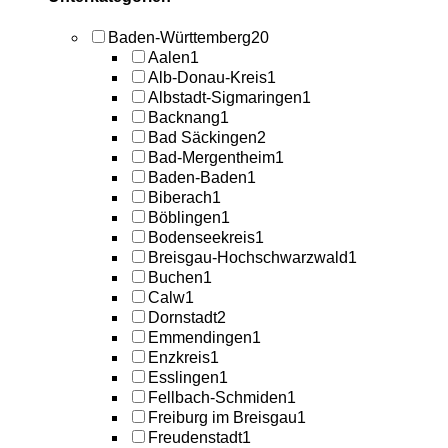
Baden-Württemberg
20
Aalen
1
Alb-Donau-Kreis
1
Albstadt-Sigmaringen
1
Backnang
1
Bad Säckingen
2
Bad-Mergentheim
1
Baden-Baden
1
Biberach
1
Böblingen
1
Bodenseekreis
1
Breisgau-Hochschwarzwald
1
Buchen
1
Calw
1
Dornstadt
2
Emmendingen
1
Enzkreis
1
Esslingen
1
Fellbach-Schmiden
1
Freiburg im Breisgau
1
Freudenstadt
1