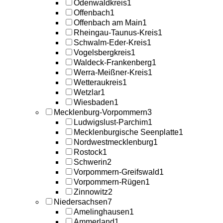
Odenwaldkreis
1
Offenbach
1
Offenbach am Main
1
Rheingau-Taunus-Kreis
1
Schwalm-Eder-Kreis
1
Vogelsbergkreis
1
Waldeck-Frankenberg
1
Werra-Meißner-Kreis
1
Wetteraukreis
1
Wetzlar
1
Wiesbaden
1
Mecklenburg-Vorpommern
3
Ludwigslust-Parchim
1
Mecklenburgische Seenplatte
1
Nordwestmecklenburg
1
Rostock
1
Schwerin
2
Vorpommern-Greifswald
1
Vorpommern-Rügen
1
Zinnowitz
2
Niedersachsen
7
Amelinghausen
1
Ammerland
1