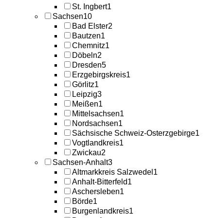
St. Ingbert
1
Sachsen
10
Bad Elster
2
Bautzen
1
Chemnitz
1
Döbeln
2
Dresden
5
Erzgebirgskreis
1
Görlitz
1
Leipzig
3
Meißen
1
Mittelsachsen
1
Nordsachsen
1
Sächsische Schweiz-Osterzgebirge
1
Vogtlandkreis
1
Zwickau
2
Sachsen-Anhalt
3
Altmarkkreis Salzwedel
1
Anhalt-Bitterfeld
1
Aschersleben
1
Börde
1
Burgenlandkreis
1