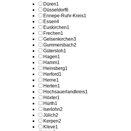
Düren
1
Düsseldorf
6
Ennepe-Ruhr-Kreis
1
Essen
4
Euskirchen
1
Frechen
1
Gelsenkirchen
3
Gummersbach
2
Gütersloh
1
Hagen
1
Hamm
1
Heinsberg
1
Herford
1
Herne
1
Herten
1
Hochsauerlandkreis
1
Höxter
1
Hürth
1
Iserlohn
2
Jülich
2
Kerpen
2
Kleve
1