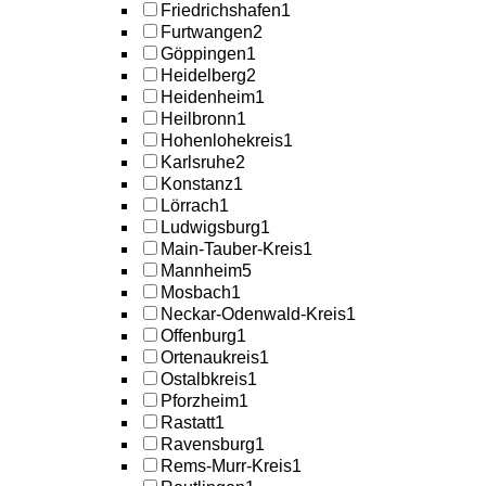
Friedrichshafen
1
Furtwangen
2
Göppingen
1
Heidelberg
2
Heidenheim
1
Heilbronn
1
Hohenlohekreis
1
Karlsruhe
2
Konstanz
1
Lörrach
1
Ludwigsburg
1
Main-Tauber-Kreis
1
Mannheim
5
Mosbach
1
Neckar-Odenwald-Kreis
1
Offenburg
1
Ortenaukreis
1
Ostalbkreis
1
Pforzheim
1
Rastatt
1
Ravensburg
1
Rems-Murr-Kreis
1