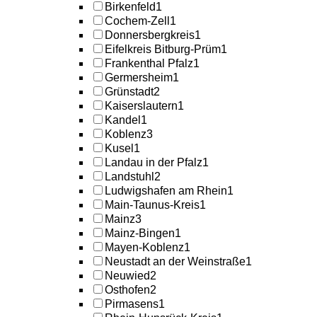
Birkenfeld
1
Cochem-Zell
1
Donnersbergkreis
1
Eifelkreis Bitburg-Prüm
1
Frankenthal Pfalz
1
Germersheim
1
Grünstadt
2
Kaiserslautern
1
Kandel
1
Koblenz
3
Kusel
1
Landau in der Pfalz
1
Landstuhl
2
Ludwigshafen am Rhein
1
Main-Taunus-Kreis
1
Mainz
3
Mainz-Bingen
1
Mayen-Koblenz
1
Neustadt an der Weinstraße
1
Neuwied
2
Osthofen
2
Pirmasens
1