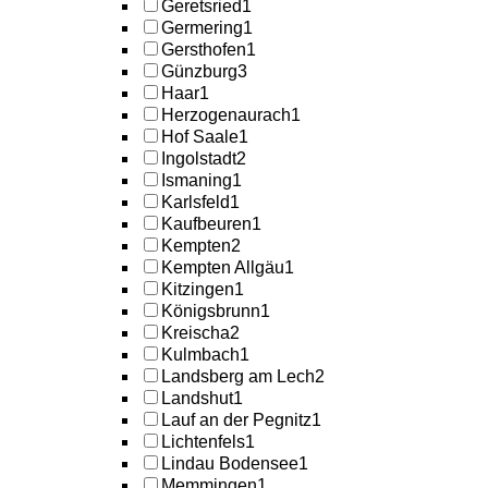
Geretsried
1
Germering
1
Gersthofen
1
Günzburg
3
Haar
1
Herzogenaurach
1
Hof Saale
1
Ingolstadt
2
Ismaning
1
Karlsfeld
1
Kaufbeuren
1
Kempten
2
Kempten Allgäu
1
Kitzingen
1
Königsbrunn
1
Kreischa
2
Kulmbach
1
Landsberg am Lech
2
Landshut
1
Lauf an der Pegnitz
1
Lichtenfels
1
Lindau Bodensee
1
Memmingen
1