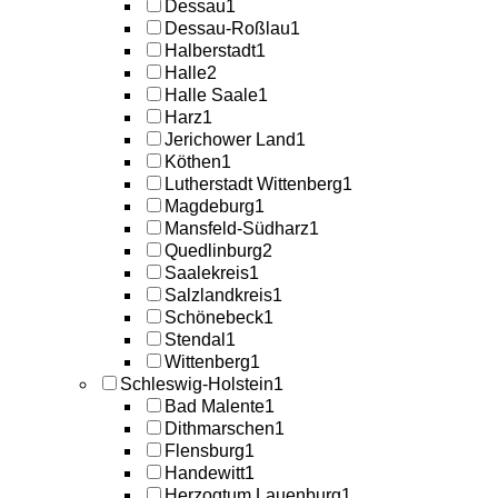
Dessau
1
Dessau-Roßlau
1
Halberstadt
1
Halle
2
Halle Saale
1
Harz
1
Jerichower Land
1
Köthen
1
Lutherstadt Wittenberg
1
Magdeburg
1
Mansfeld-Südharz
1
Quedlinburg
2
Saalekreis
1
Salzlandkreis
1
Schönebeck
1
Stendal
1
Wittenberg
1
Schleswig-Holstein
1
Bad Malente
1
Dithmarschen
1
Flensburg
1
Handewitt
1
Herzogtum Lauenburg
1