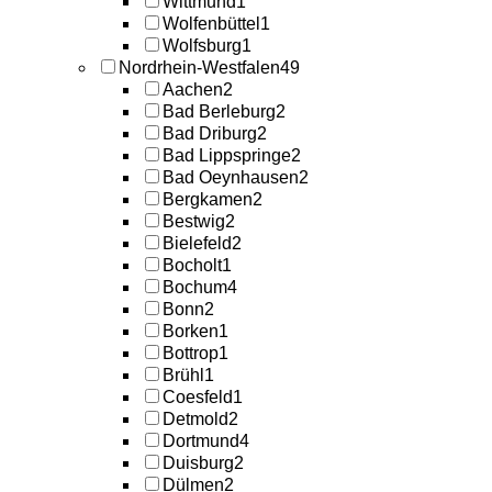
Wittmund
1
Wolfenbüttel
1
Wolfsburg
1
Nordrhein-Westfalen
49
Aachen
2
Bad Berleburg
2
Bad Driburg
2
Bad Lippspringe
2
Bad Oeynhausen
2
Bergkamen
2
Bestwig
2
Bielefeld
2
Bocholt
1
Bochum
4
Bonn
2
Borken
1
Bottrop
1
Brühl
1
Coesfeld
1
Detmold
2
Dortmund
4
Duisburg
2
Dülmen
2