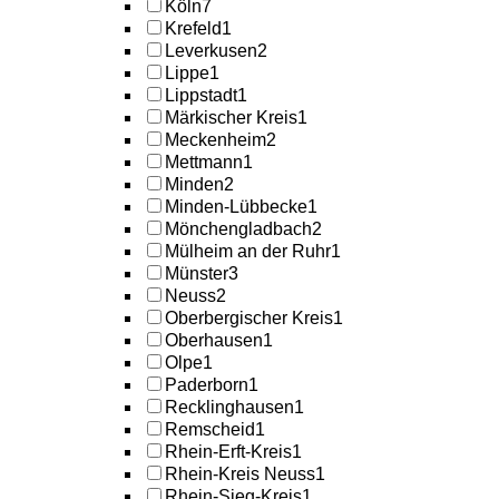
Köln
7
Krefeld
1
Leverkusen
2
Lippe
1
Lippstadt
1
Märkischer Kreis
1
Meckenheim
2
Mettmann
1
Minden
2
Minden-Lübbecke
1
Mönchengladbach
2
Mülheim an der Ruhr
1
Münster
3
Neuss
2
Oberbergischer Kreis
1
Oberhausen
1
Olpe
1
Paderborn
1
Recklinghausen
1
Remscheid
1
Rhein-Erft-Kreis
1
Rhein-Kreis Neuss
1
Rhein-Sieg-Kreis
1