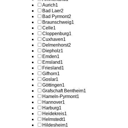
Aurich
1
Bad Laer
2
Bad Pyrmont
2
Braunschweig
1
Celle
1
Cloppenburg
1
Cuxhaven
1
Delmenhorst
2
Diepholz
1
Emden
1
Emsland
1
Friesland
1
Gifhorn
1
Goslar
1
Göttingen
1
Grafschaft Bentheim
1
Hameln-Pyrmont
1
Hannover
1
Harburg
1
Heidekreis
1
Helmstedt
1
Hildesheim
1