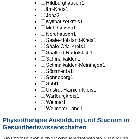
Hildburghausen
1
Ilm-Kreis
1
Jena
2
Kyffhäuserkreis
1
Mühlhausen
1
Nordhausen
1
Saale-Holzland-Kreis
1
Saale-Orla-Kreis
1
Saalfeld-Rudolstadt
1
Schmalkalden
1
Schmalkalden-Meiningen
1
Sömmerda
1
Sonneberg
1
Suhl
1
Unstrut-Hainich-Kreis
1
Wartburgkreis
1
Weimar
1
Weimarer Land
1
Physiotherapie Ausbildung und Studium in
Gesundheitswissenschaften
Sie interessieren sich für eine Physiotherapie Ausbildung