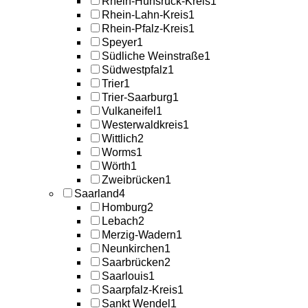
Rhein-Hunsrück-Kreis
1
Rhein-Lahn-Kreis
1
Rhein-Pfalz-Kreis
1
Speyer
1
Südliche Weinstraße
1
Südwestpfalz
1
Trier
1
Trier-Saarburg
1
Vulkaneifel
1
Westerwaldkreis
1
Wittlich
2
Worms
1
Wörth
1
Zweibrücken
1
Saarland
4
Homburg
2
Lebach
2
Merzig-Wadern
1
Neunkirchen
1
Saarbrücken
2
Saarlouis
1
Saarpfalz-Kreis
1
Sankt Wendel
1