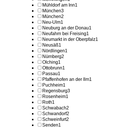
Mühldorf am Inn
1
München
3
München
2
Neu-Ulm
1
Neuburg an der Donau
1
Neufahrn bei Freising
1
Neumarkt in der Oberpfalz
1
Neusäß
1
Nördlingen
1
Nürnberg
2
Olching
1
Ottobrunn
1
Passau
1
Pfaffenhofen an der Ilm
1
Puchheim
1
Regensburg
3
Rosenheim
1
Roth
1
Schwabach
2
Schwandorf
2
Schweinfurt
2
Senden
1