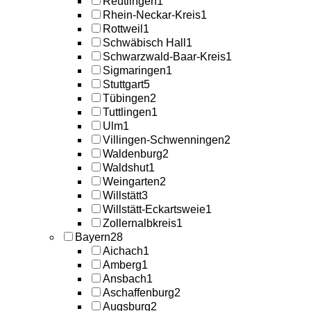
Reutlingen
1
Rhein-Neckar-Kreis
1
Rottweil
1
Schwäbisch Hall
1
Schwarzwald-Baar-Kreis
1
Sigmaringen
1
Stuttgart
5
Tübingen
2
Tuttlingen
1
Ulm
1
Villingen-Schwenningen
2
Waldenburg
2
Waldshut
1
Weingarten
2
Willstätt
3
Willstätt-Eckartsweie
1
Zollernalbkreis
1
Bayern
28
Aichach
1
Amberg
1
Ansbach
1
Aschaffenburg
2
Augsburg
2