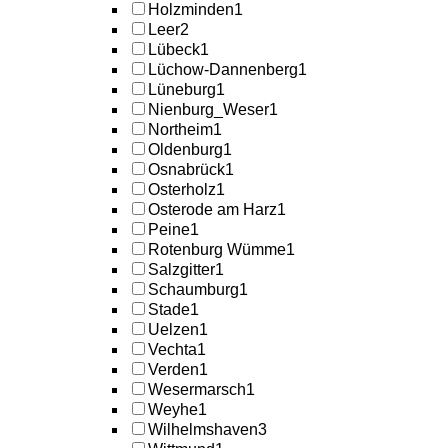
Holzminden
1
Leer
2
Lübeck
1
Lüchow-Dannenberg
1
Lüneburg
1
Nienburg_Weser
1
Northeim
1
Oldenburg
1
Osnabrück
1
Osterholz
1
Osterode am Harz
1
Peine
1
Rotenburg Wümme
1
Salzgitter
1
Schaumburg
1
Stade
1
Uelzen
1
Vechta
1
Verden
1
Wesermarsch
1
Weyhe
1
Wilhelmshaven
3