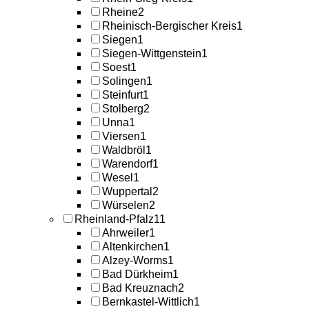
Rheine
2
Rheinisch-Bergischer Kreis
1
Siegen
1
Siegen-Wittgenstein
1
Soest
1
Solingen
1
Steinfurt
1
Stolberg
2
Unna
1
Viersen
1
Waldbröl
1
Warendorf
1
Wesel
1
Wuppertal
2
Würselen
2
Rheinland-Pfalz
11
Ahrweiler
1
Altenkirchen
1
Alzey-Worms
1
Bad Dürkheim
1
Bad Kreuznach
2
Bernkastel-Wittlich
1