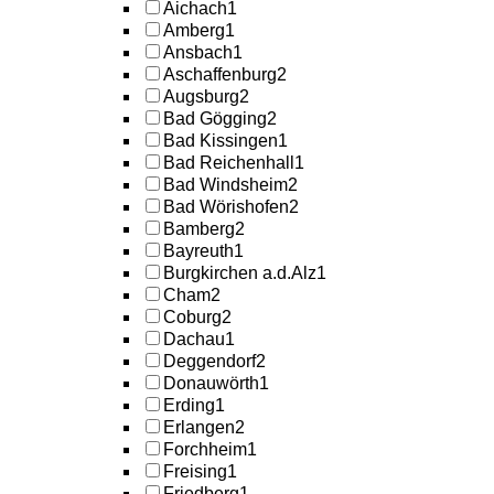
Aichach
1
Amberg
1
Ansbach
1
Aschaffenburg
2
Augsburg
2
Bad Gögging
2
Bad Kissingen
1
Bad Reichenhall
1
Bad Windsheim
2
Bad Wörishofen
2
Bamberg
2
Bayreuth
1
Burgkirchen a.d.Alz
1
Cham
2
Coburg
2
Dachau
1
Deggendorf
2
Donauwörth
1
Erding
1
Erlangen
2
Forchheim
1
Freising
1
Friedberg
1