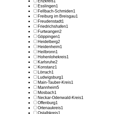
Enzkreis
1
Esslingen
1
Fellbach-Schmiden
1
Freiburg im Breisgau
1
Freudenstadt
1
Friedrichshafen
1
Furtwangen
2
Göppingen
1
Heidelberg
2
Heidenheim
1
Heilbronn
1
Hohenlohekreis
1
Karlsruhe
2
Konstanz
1
Lörrach
1
Ludwigsburg
1
Main-Tauber-Kreis
1
Mannheim
5
Mosbach
1
Neckar-Odenwald-Kreis
1
Offenburg
1
Ortenaukreis
1
Ostalbkreis
1