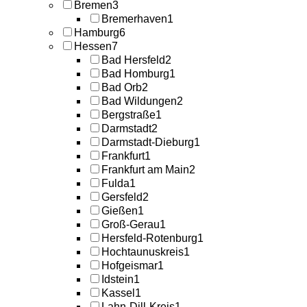
Bremen
3
Bremerhaven
1
Hamburg
6
Hessen
7
Bad Hersfeld
2
Bad Homburg
1
Bad Orb
2
Bad Wildungen
2
Bergstraße
1
Darmstadt
2
Darmstadt-Dieburg
1
Frankfurt
1
Frankfurt am Main
2
Fulda
1
Gersfeld
2
Gießen
1
Groß-Gerau
1
Hersfeld-Rotenburg
1
Hochtaunuskreis
1
Hofgeismar
1
Idstein
1
Kassel
1
Lahn-Dill-Kreis
1