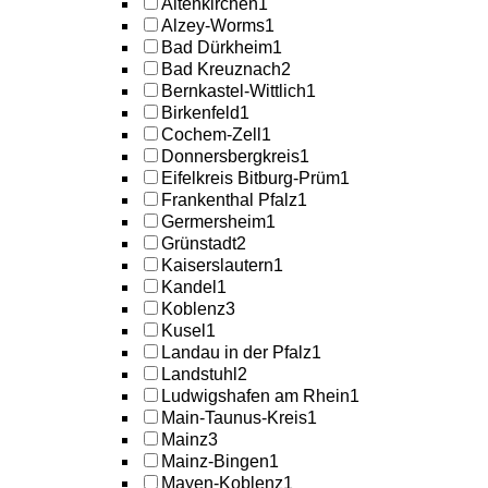
Altenkirchen
1
Alzey-Worms
1
Bad Dürkheim
1
Bad Kreuznach
2
Bernkastel-Wittlich
1
Birkenfeld
1
Cochem-Zell
1
Donnersbergkreis
1
Eifelkreis Bitburg-Prüm
1
Frankenthal Pfalz
1
Germersheim
1
Grünstadt
2
Kaiserslautern
1
Kandel
1
Koblenz
3
Kusel
1
Landau in der Pfalz
1
Landstuhl
2
Ludwigshafen am Rhein
1
Main-Taunus-Kreis
1
Mainz
3
Mainz-Bingen
1
Mayen-Koblenz
1