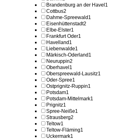
Brandenburg an der Havel
1
Cottbus
2
Dahme-Spreewald
1
Eisenhüttenstadt
2
Elbe-Elster
1
Frankfurt Oder
1
Havelland
1
Liebenwalde
1
Märkisch-Oderland
1
Neuruppin
2
Oberhavel
1
Oberspreewald-Lausitz
1
Oder-Spree
1
Ostprignitz-Ruppin
1
Potsdam
1
Potsdam-Mittelmark
1
Prignitz
1
Spree-Neiße
1
Strausberg
2
Teltow
1
Teltow-Fläming
1
Uckermark
1