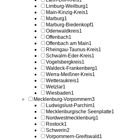
Limburg-Weilburg
1
Main-Kinzig-Kreis
1
Marburg
1
Marburg-Biedenkopf
1
Odenwaldkreis
1
Offenbach
1
Offenbach am Main
1
Rheingau-Taunus-Kreis
1
Schwalm-Eder-Kreis
1
Vogelsbergkreis
1
Waldeck-Frankenberg
1
Werra-Meißner-Kreis
1
Wetteraukreis
1
Wetzlar
1
Wiesbaden
1
Mecklenburg-Vorpommern
3
Ludwigslust-Parchim
1
Mecklenburgische Seenplatte
1
Nordwestmecklenburg
1
Rostock
1
Schwerin
2
Vorpommern-Greifswald
1