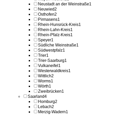
Neustadt an der Weinstraße
1
Neuwied
2
Osthofen
2
Pirmasens
1
Rhein-Hunsrück-Kreis
1
Rhein-Lahn-Kreis
1
Rhein-Pfalz-Kreis
1
Speyer
1
Südliche Weinstraße
1
Südwestpfalz
1
Trier
1
Trier-Saarburg
1
Vulkaneifel
1
Westerwaldkreis
1
Wittlich
2
Worms
1
Wörth
1
Zweibrücken
1
Saarland
4
Homburg
2
Lebach
2
Merzig-Wadern
1