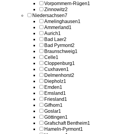
Vorpommern-Rügen
1
Zinnowitz
2
Niedersachsen
7
Amelinghausen
1
Ammerland
1
Aurich
1
Bad Laer
2
Bad Pyrmont
2
Braunschweig
1
Celle
1
Cloppenburg
1
Cuxhaven
1
Delmenhorst
2
Diepholz
1
Emden
1
Emsland
1
Friesland
1
Gifhorn
1
Goslar
1
Göttingen
1
Grafschaft Bentheim
1
Hameln-Pyrmont
1