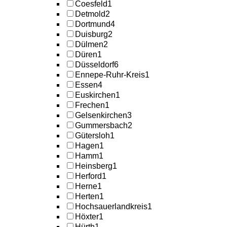
Coesfeld
1
Detmold
2
Dortmund
4
Duisburg
2
Dülmen
2
Düren
1
Düsseldorf
6
Ennepe-Ruhr-Kreis
1
Essen
4
Euskirchen
1
Frechen
1
Gelsenkirchen
3
Gummersbach
2
Gütersloh
1
Hagen
1
Hamm
1
Heinsberg
1
Herford
1
Herne
1
Herten
1
Hochsauerlandkreis
1
Höxter
1
Hürth
1