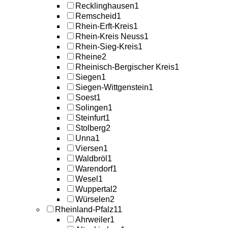
Recklinghausen
1
Remscheid
1
Rhein-Erft-Kreis
1
Rhein-Kreis Neuss
1
Rhein-Sieg-Kreis
1
Rheine
2
Rheinisch-Bergischer Kreis
1
Siegen
1
Siegen-Wittgenstein
1
Soest
1
Solingen
1
Steinfurt
1
Stolberg
2
Unna
1
Viersen
1
Waldbröl
1
Warendorf
1
Wesel
1
Wuppertal
2
Würselen
2
Rheinland-Pfalz
11
Ahrweiler
1