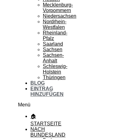
Mecklenburg-
Vorpommern
Niedersachsen
Nordrhein-
Westfalen
Rheinland-
Pfalz
Saarland
Sachsen
Sachsen-
Anhalt
Schleswig-
Holstein
Thüringen
BLOG
EINTRAG
HINZUFÜGEN
Menü
🏠
STARTSEITE
NACH
BUNDESLAND