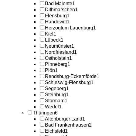
Bad Malente
1
Dithmarschen
1
Flensburg
1
Handewitt
1
Herzogtum Lauenburg
1
Kiel
1
Lübeck
1
Neumünster
1
Nordfriesland
1
Ostholstein
1
Pinneberg
1
Plön
1
Rendsburg-Eckernförde
1
Schleswig-Flensburg
1
Segeberg
1
Steinburg
1
Stormarn
1
Wedel
1
Thüringen
6
Altenburger Land
1
Bad Frankenhausen
2
Eichsfeld
1