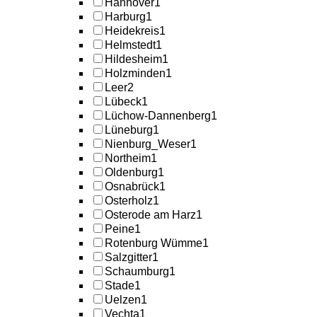
Hannover
1
Harburg
1
Heidekreis
1
Helmstedt
1
Hildesheim
1
Holzminden
1
Leer
2
Lübeck
1
Lüchow-Dannenberg
1
Lüneburg
1
Nienburg_Weser
1
Northeim
1
Oldenburg
1
Osnabrück
1
Osterholz
1
Osterode am Harz
1
Peine
1
Rotenburg Wümme
1
Salzgitter
1
Schaumburg
1
Stade
1
Uelzen
1
Vechta
1