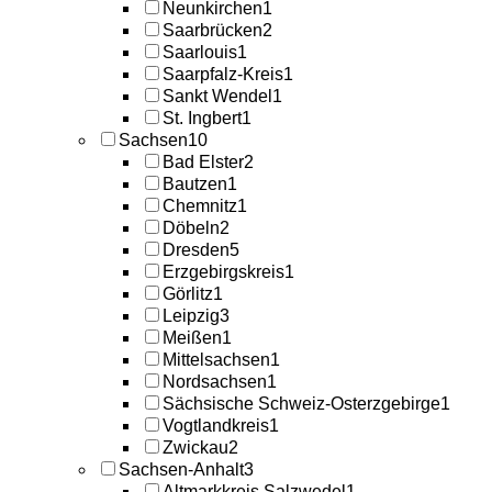
Neunkirchen
1
Saarbrücken
2
Saarlouis
1
Saarpfalz-Kreis
1
Sankt Wendel
1
St. Ingbert
1
Sachsen
10
Bad Elster
2
Bautzen
1
Chemnitz
1
Döbeln
2
Dresden
5
Erzgebirgskreis
1
Görlitz
1
Leipzig
3
Meißen
1
Mittelsachsen
1
Nordsachsen
1
Sächsische Schweiz-Osterzgebirge
1
Vogtlandkreis
1
Zwickau
2
Sachsen-Anhalt
3
Altmarkkreis Salzwedel
1