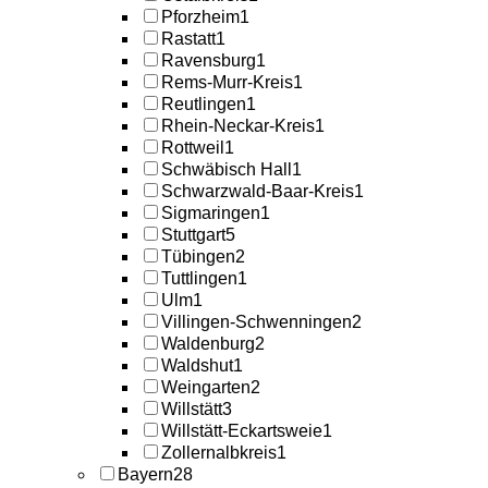
Pforzheim
1
Rastatt
1
Ravensburg
1
Rems-Murr-Kreis
1
Reutlingen
1
Rhein-Neckar-Kreis
1
Rottweil
1
Schwäbisch Hall
1
Schwarzwald-Baar-Kreis
1
Sigmaringen
1
Stuttgart
5
Tübingen
2
Tuttlingen
1
Ulm
1
Villingen-Schwenningen
2
Waldenburg
2
Waldshut
1
Weingarten
2
Willstätt
3
Willstätt-Eckartsweie
1
Zollernalbkreis
1
Bayern
28