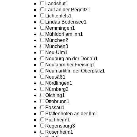
Landshut
1
Lauf an der Pegnitz
1
Lichtenfels
1
Lindau Bodensee
1
Memmingen
1
Mühldorf am Inn
1
München
2
München
3
Neu-Ulm
1
Neuburg an der Donau
1
Neufahrn bei Freising
1
Neumarkt in der Oberpfalz
1
Neusäß
1
Nördlingen
1
Nürnberg
2
Olching
1
Ottobrunn
1
Passau
1
Pfaffenhofen an der Ilm
1
Puchheim
1
Regensburg
3
Rosenheim
1