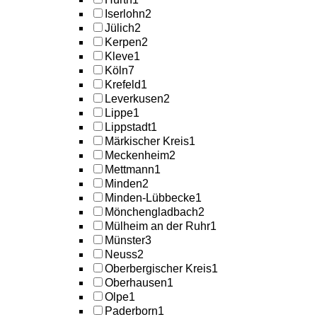
Iserlohn
2
Jülich
2
Kerpen
2
Kleve
1
Köln
7
Krefeld
1
Leverkusen
2
Lippe
1
Lippstadt
1
Märkischer Kreis
1
Meckenheim
2
Mettmann
1
Minden
2
Minden-Lübbecke
1
Mönchengladbach
2
Mülheim an der Ruhr
1
Münster
3
Neuss
2
Oberbergischer Kreis
1
Oberhausen
1
Olpe
1
Paderborn
1