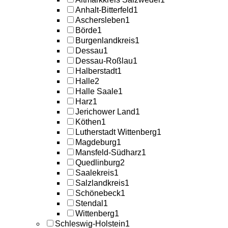
Anhalt-Bitterfeld
1
Aschersleben
1
Börde
1
Burgenlandkreis
1
Dessau
1
Dessau-Roßlau
1
Halberstadt
1
Halle
2
Halle Saale
1
Harz
1
Jerichower Land
1
Köthen
1
Lutherstadt Wittenberg
1
Magdeburg
1
Mansfeld-Südharz
1
Quedlinburg
2
Saalekreis
1
Salzlandkreis
1
Schönebeck
1
Stendal
1
Wittenberg
1
Schleswig-Holstein
1