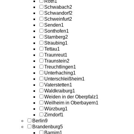
Roth
1
Schwabach
2
Schwandorf
2
Schweinfurt
2
Senden
1
Sonthofen
1
Starnberg
2
Straubing
1
Tettau
1
Traunreut
1
Traunstein
2
Treuchtlingen
1
Unterhaching
1
Unterschleißheim
1
Vaterstetten
1
Waldkraiburg
1
Weiden in der Oberpfalz
1
Weilheim in Oberbayern
1
Würzburg
1
Zirndorf
1
Berlin
9
Brandenburg
5
Barnim
1