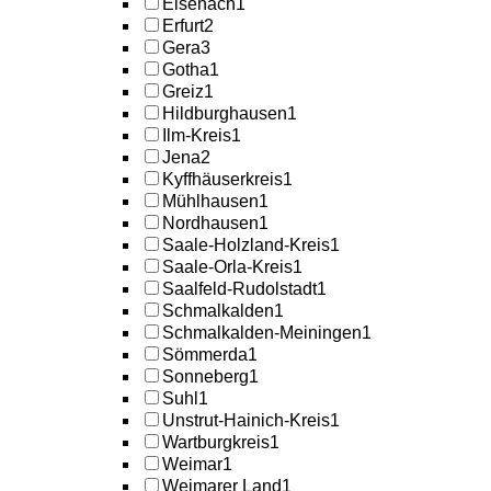
Eisenach
1
Erfurt
2
Gera
3
Gotha
1
Greiz
1
Hildburghausen
1
Ilm-Kreis
1
Jena
2
Kyffhäuserkreis
1
Mühlhausen
1
Nordhausen
1
Saale-Holzland-Kreis
1
Saale-Orla-Kreis
1
Saalfeld-Rudolstadt
1
Schmalkalden
1
Schmalkalden-Meiningen
1
Sömmerda
1
Sonneberg
1
Suhl
1
Unstrut-Hainich-Kreis
1
Wartburgkreis
1
Weimar
1
Weimarer Land
1