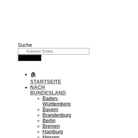
Zum
Inhalt
springen
Suche
Suche
🏠
STARTSEITE
NACH
BUNDESLAND
Baden-
Württemberg
Bayern
Brandenburg
Berlin
Bremen
Hamburg
Hessen