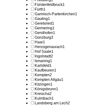
Fürstenfeldbruck
1
Fürth
1
Garmisch-Partenkirchen
1
Gauting
1
Geretsried
1
Germering
1
Gersthofen
1
Günzburg
3
Haar
1
Herzogenaurach
1
Hof Saale
1
Ingolstadt
2
Ismaning
1
Karlsfeld
1
Kaufbeuren
1
Kempten
2
Kempten Allgäu
1
Kitzingen
1
Königsbrunn
1
Kreischa
2
Kulmbach
1
Landsberg am Lech
2