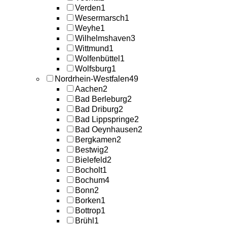
Verden
1
Wesermarsch
1
Weyhe
1
Wilhelmshaven
3
Wittmund
1
Wolfenbüttel
1
Wolfsburg
1
Nordrhein-Westfalen
49
Aachen
2
Bad Berleburg
2
Bad Driburg
2
Bad Lippspringe
2
Bad Oeynhausen
2
Bergkamen
2
Bestwig
2
Bielefeld
2
Bocholt
1
Bochum
4
Bonn
2
Borken
1
Bottrop
1
Brühl
1