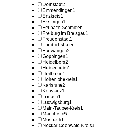
Dornstadt
2
Emmendingen
1
Enzkreis
1
Esslingen
1
Fellbach-Schmiden
1
Freiburg im Breisgau
1
Freudenstadt
1
Friedrichshafen
1
Furtwangen
2
Göppingen
1
Heidelberg
2
Heidenheim
1
Heilbronn
1
Hohenlohekreis
1
Karlsruhe
2
Konstanz
1
Lörrach
1
Ludwigsburg
1
Main-Tauber-Kreis
1
Mannheim
5
Mosbach
1
Neckar-Odenwald-Kreis
1