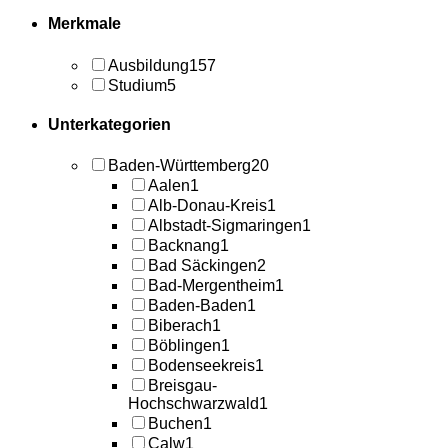
Merkmale
Ausbildung
157
Studium
5
Unterkategorien
Baden-Württemberg
20
Aalen
1
Alb-Donau-Kreis
1
Albstadt-Sigmaringen
1
Backnang
1
Bad Säckingen
2
Bad-Mergentheim
1
Baden-Baden
1
Biberach
1
Böblingen
1
Bodenseekreis
1
Breisgau-
Hochschwarzwald
1
Buchen
1
Calw
1