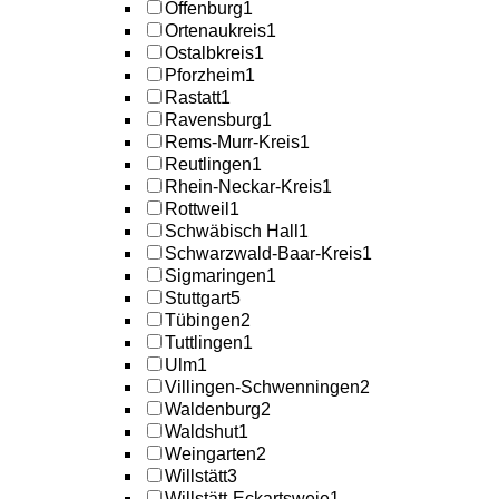
Offenburg
1
Ortenaukreis
1
Ostalbkreis
1
Pforzheim
1
Rastatt
1
Ravensburg
1
Rems-Murr-Kreis
1
Reutlingen
1
Rhein-Neckar-Kreis
1
Rottweil
1
Schwäbisch Hall
1
Schwarzwald-Baar-Kreis
1
Sigmaringen
1
Stuttgart
5
Tübingen
2
Tuttlingen
1
Ulm
1
Villingen-Schwenningen
2
Waldenburg
2
Waldshut
1
Weingarten
2
Willstätt
3
Willstätt-Eckartsweie
1