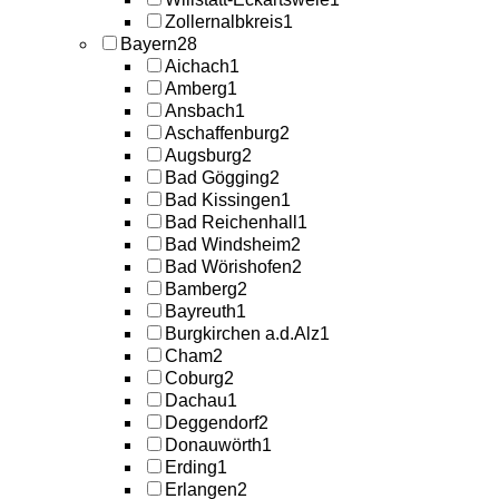
Zollernalbkreis
1
Bayern
28
Aichach
1
Amberg
1
Ansbach
1
Aschaffenburg
2
Augsburg
2
Bad Gögging
2
Bad Kissingen
1
Bad Reichenhall
1
Bad Windsheim
2
Bad Wörishofen
2
Bamberg
2
Bayreuth
1
Burgkirchen a.d.Alz
1
Cham
2
Coburg
2
Dachau
1
Deggendorf
2
Donauwörth
1
Erding
1
Erlangen
2