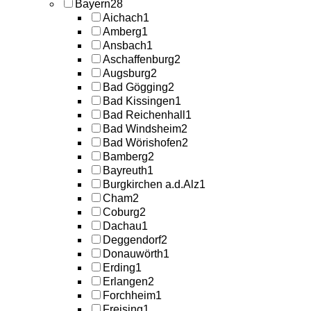
Bayern
28
Aichach
1
Amberg
1
Ansbach
1
Aschaffenburg
2
Augsburg
2
Bad Gögging
2
Bad Kissingen
1
Bad Reichenhall
1
Bad Windsheim
2
Bad Wörishofen
2
Bamberg
2
Bayreuth
1
Burgkirchen a.d.Alz
1
Cham
2
Coburg
2
Dachau
1
Deggendorf
2
Donauwörth
1
Erding
1
Erlangen
2
Forchheim
1
Freising
1