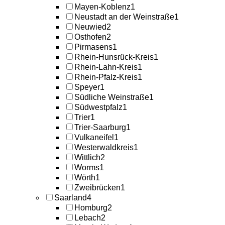
Mayen-Koblenz
1
Neustadt an der Weinstraße
1
Neuwied
2
Osthofen
2
Pirmasens
1
Rhein-Hunsrück-Kreis
1
Rhein-Lahn-Kreis
1
Rhein-Pfalz-Kreis
1
Speyer
1
Südliche Weinstraße
1
Südwestpfalz
1
Trier
1
Trier-Saarburg
1
Vulkaneifel
1
Westerwaldkreis
1
Wittlich
2
Worms
1
Wörth
1
Zweibrücken
1
Saarland
4
Homburg
2
Lebach
2