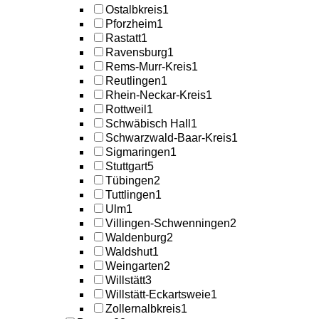
Ostalbkreis
1
Pforzheim
1
Rastatt
1
Ravensburg
1
Rems-Murr-Kreis
1
Reutlingen
1
Rhein-Neckar-Kreis
1
Rottweil
1
Schwäbisch Hall
1
Schwarzwald-Baar-Kreis
1
Sigmaringen
1
Stuttgart
5
Tübingen
2
Tuttlingen
1
Ulm
1
Villingen-Schwenningen
2
Waldenburg
2
Waldshut
1
Weingarten
2
Willstätt
3
Willstätt-Eckartsweie
1
Zollernalbkreis
1