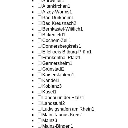
Ahrweiler
1
Altenkirchen
1
Alzey-Worms
1
Bad Dürkheim
1
Bad Kreuznach
2
Bernkastel-Wittlich
1
Birkenfeld
1
Cochem-Zell
1
Donnersbergkreis
1
Eifelkreis Bitburg-Prüm
1
Frankenthal Pfalz
1
Germersheim
1
Grünstadt
2
Kaiserslautern
1
Kandel
1
Koblenz
3
Kusel
1
Landau in der Pfalz
1
Landstuhl
2
Ludwigshafen am Rhein
1
Main-Taunus-Kreis
1
Mainz
3
Mainz-Bingen
1