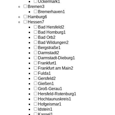
Uckermark
1
Bremen
3
Bremerhaven
1
Hamburg
6
Hessen
7
Bad Hersfeld
2
Bad Homburg
1
Bad Orb
2
Bad Wildungen
2
Bergstraße
1
Darmstadt
2
Darmstadt-Dieburg
1
Frankfurt
1
Frankfurt am Main
2
Fulda
1
Gersfeld
2
Gießen
1
Groß-Gerau
1
Hersfeld-Rotenburg
1
Hochtaunuskreis
1
Hofgeismar
1
Idstein
1
Kassel
1