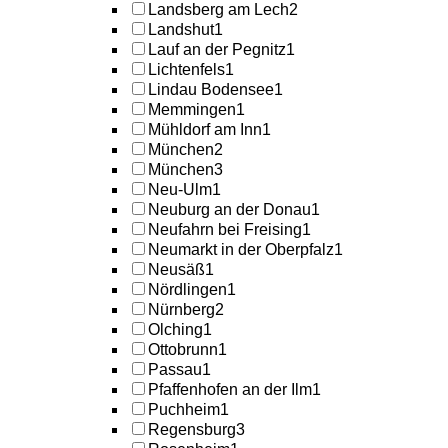
Landsberg am Lech
2
Landshut
1
Lauf an der Pegnitz
1
Lichtenfels
1
Lindau Bodensee
1
Memmingen
1
Mühldorf am Inn
1
München
2
München
3
Neu-Ulm
1
Neuburg an der Donau
1
Neufahrn bei Freising
1
Neumarkt in der Oberpfalz
1
Neusäß
1
Nördlingen
1
Nürnberg
2
Olching
1
Ottobrunn
1
Passau
1
Pfaffenhofen an der Ilm
1
Puchheim
1
Regensburg
3