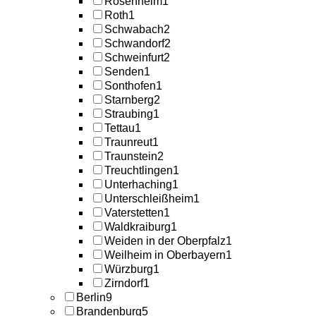
Rosenheim
1
Roth
1
Schwabach
2
Schwandorf
2
Schweinfurt
2
Senden
1
Sonthofen
1
Starnberg
2
Straubing
1
Tettau
1
Traunreut
1
Traunstein
2
Treuchtlingen
1
Unterhaching
1
Unterschleißheim
1
Vaterstetten
1
Waldkraiburg
1
Weiden in der Oberpfalz
1
Weilheim in Oberbayern
1
Würzburg
1
Zirndorf
1
Berlin
9
Brandenburg
5