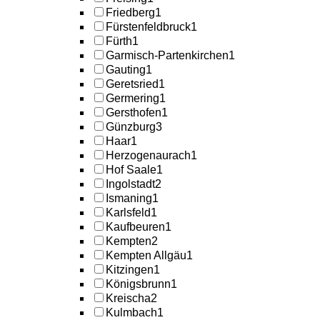
Friedberg
1
Fürstenfeldbruck
1
Fürth
1
Garmisch-Partenkirchen
1
Gauting
1
Geretsried
1
Germering
1
Gersthofen
1
Günzburg
3
Haar
1
Herzogenaurach
1
Hof Saale
1
Ingolstadt
2
Ismaning
1
Karlsfeld
1
Kaufbeuren
1
Kempten
2
Kempten Allgäu
1
Kitzingen
1
Königsbrunn
1
Kreischa
2
Kulmbach
1