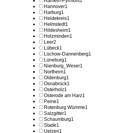
Hameln-Pyrmont
1
Hannover
1
Harburg
1
Heidekreis
1
Helmstedt
1
Hildesheim
1
Holzminden
1
Leer
2
Lübeck
1
Lüchow-Dannenberg
1
Lüneburg
1
Nienburg_Weser
1
Northeim
1
Oldenburg
1
Osnabrück
1
Osterholz
1
Osterode am Harz
1
Peine
1
Rotenburg Wümme
1
Salzgitter
1
Schaumburg
1
Stade
1
Uelzen
1