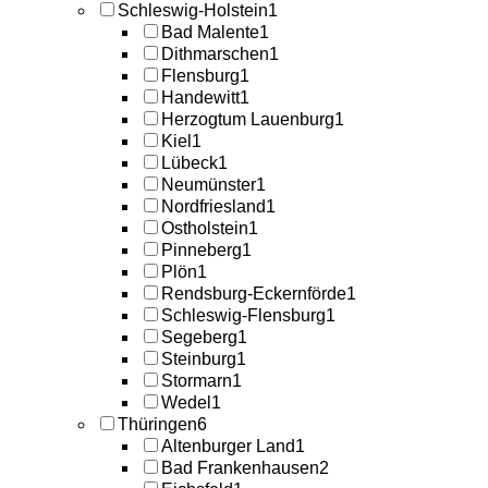
Schleswig-Holstein
1
Bad Malente
1
Dithmarschen
1
Flensburg
1
Handewitt
1
Herzogtum Lauenburg
1
Kiel
1
Lübeck
1
Neumünster
1
Nordfriesland
1
Ostholstein
1
Pinneberg
1
Plön
1
Rendsburg-Eckernförde
1
Schleswig-Flensburg
1
Segeberg
1
Steinburg
1
Stormarn
1
Wedel
1
Thüringen
6
Altenburger Land
1
Bad Frankenhausen
2