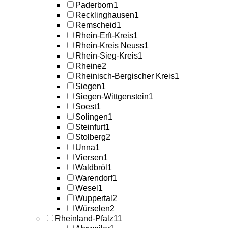
Paderborn
1
Recklinghausen
1
Remscheid
1
Rhein-Erft-Kreis
1
Rhein-Kreis Neuss
1
Rhein-Sieg-Kreis
1
Rheine
2
Rheinisch-Bergischer Kreis
1
Siegen
1
Siegen-Wittgenstein
1
Soest
1
Solingen
1
Steinfurt
1
Stolberg
2
Unna
1
Viersen
1
Waldbröl
1
Warendorf
1
Wesel
1
Wuppertal
2
Würselen
2
Rheinland-Pfalz
11