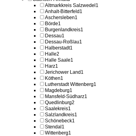
Altmarkkreis Salzwedel
1
Anhalt-Bitterfeld
1
Aschersleben
1
Börde
1
Burgenlandkreis
1
Dessau
1
Dessau-Roßlau
1
Halberstadt
1
Halle
2
Halle Saale
1
Harz
1
Jerichower Land
1
Köthen
1
Lutherstadt Wittenberg
1
Magdeburg
1
Mansfeld-Südharz
1
Quedlinburg
2
Saalekreis
1
Salzlandkreis
1
Schönebeck
1
Stendal
1
Wittenberg
1