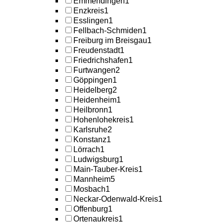
Emmendingen
1
Enzkreis
1
Esslingen
1
Fellbach-Schmiden
1
Freiburg im Breisgau
1
Freudenstadt
1
Friedrichshafen
1
Furtwangen
2
Göppingen
1
Heidelberg
2
Heidenheim
1
Heilbronn
1
Hohenlohekreis
1
Karlsruhe
2
Konstanz
1
Lörrach
1
Ludwigsburg
1
Main-Tauber-Kreis
1
Mannheim
5
Mosbach
1
Neckar-Odenwald-Kreis
1
Offenburg
1
Ortenaukreis
1