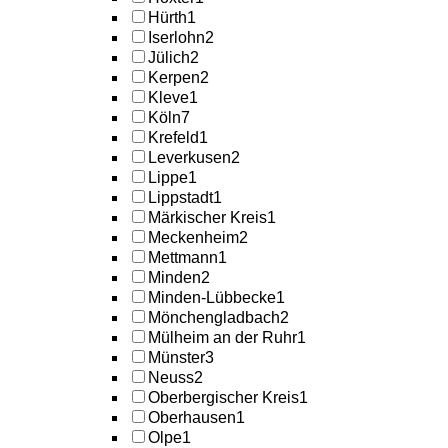
Hürth
1
Iserlohn
2
Jülich
2
Kerpen
2
Kleve
1
Köln
7
Krefeld
1
Leverkusen
2
Lippe
1
Lippstadt
1
Märkischer Kreis
1
Meckenheim
2
Mettmann
1
Minden
2
Minden-Lübbecke
1
Mönchengladbach
2
Mülheim an der Ruhr
1
Münster
3
Neuss
2
Oberbergischer Kreis
1
Oberhausen
1
Olpe
1