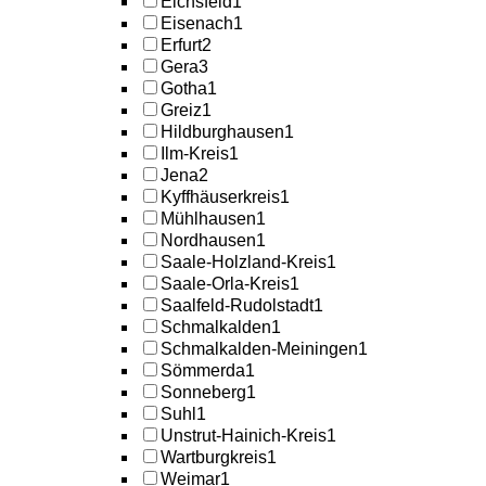
Eichsfeld
1
Eisenach
1
Erfurt
2
Gera
3
Gotha
1
Greiz
1
Hildburghausen
1
Ilm-Kreis
1
Jena
2
Kyffhäuserkreis
1
Mühlhausen
1
Nordhausen
1
Saale-Holzland-Kreis
1
Saale-Orla-Kreis
1
Saalfeld-Rudolstadt
1
Schmalkalden
1
Schmalkalden-Meiningen
1
Sömmerda
1
Sonneberg
1
Suhl
1
Unstrut-Hainich-Kreis
1
Wartburgkreis
1
Weimar
1