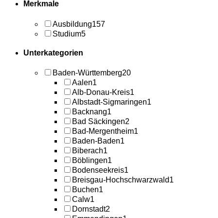
Merkmale
Ausbildung
157
Studium
5
Unterkategorien
Baden-Württemberg
20
Aalen
1
Alb-Donau-Kreis
1
Albstadt-Sigmaringen
1
Backnang
1
Bad Säckingen
2
Bad-Mergentheim
1
Baden-Baden
1
Biberach
1
Böblingen
1
Bodenseekreis
1
Breisgau-Hochschwarzwald
1
Buchen
1
Calw
1
Dornstadt
2