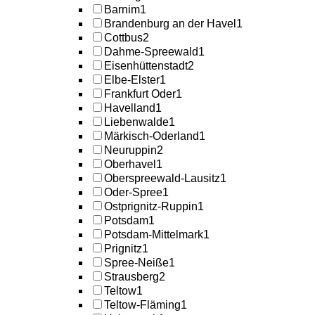
Barnim
1
Brandenburg an der Havel
1
Cottbus
2
Dahme-Spreewald
1
Eisenhüttenstadt
2
Elbe-Elster
1
Frankfurt Oder
1
Havelland
1
Liebenwalde
1
Märkisch-Oderland
1
Neuruppin
2
Oberhavel
1
Oberspreewald-Lausitz
1
Oder-Spree
1
Ostprignitz-Ruppin
1
Potsdam
1
Potsdam-Mittelmark
1
Prignitz
1
Spree-Neiße
1
Strausberg
2
Teltow
1
Teltow-Fläming
1