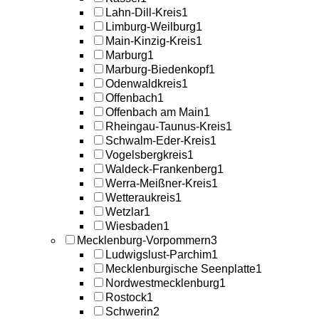
Lahn-Dill-Kreis
1
Limburg-Weilburg
1
Main-Kinzig-Kreis
1
Marburg
1
Marburg-Biedenkopf
1
Odenwaldkreis
1
Offenbach
1
Offenbach am Main
1
Rheingau-Taunus-Kreis
1
Schwalm-Eder-Kreis
1
Vogelsbergkreis
1
Waldeck-Frankenberg
1
Werra-Meißner-Kreis
1
Wetteraukreis
1
Wetzlar
1
Wiesbaden
1
Mecklenburg-Vorpommern
3
Ludwigslust-Parchim
1
Mecklenburgische Seenplatte
1
Nordwestmecklenburg
1
Rostock
1
Schwerin
2