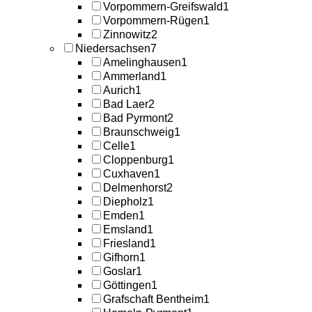
Vorpommern-Greifswald
1
Vorpommern-Rügen
1
Zinnowitz
2
Niedersachsen
7
Amelinghausen
1
Ammerland
1
Aurich
1
Bad Laer
2
Bad Pyrmont
2
Braunschweig
1
Celle
1
Cloppenburg
1
Cuxhaven
1
Delmenhorst
2
Diepholz
1
Emden
1
Emsland
1
Friesland
1
Gifhorn
1
Goslar
1
Göttingen
1
Grafschaft Bentheim
1