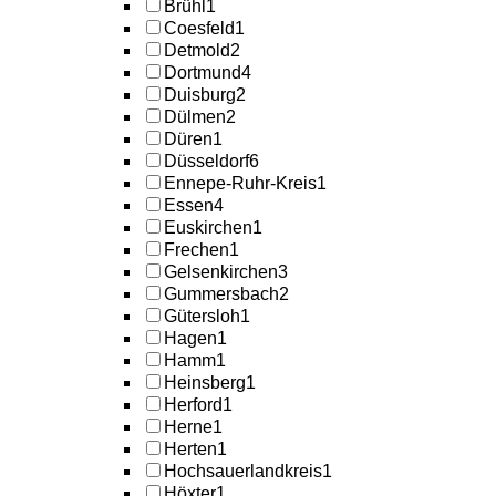
Brühl
1
Coesfeld
1
Detmold
2
Dortmund
4
Duisburg
2
Dülmen
2
Düren
1
Düsseldorf
6
Ennepe-Ruhr-Kreis
1
Essen
4
Euskirchen
1
Frechen
1
Gelsenkirchen
3
Gummersbach
2
Gütersloh
1
Hagen
1
Hamm
1
Heinsberg
1
Herford
1
Herne
1
Herten
1
Hochsauerlandkreis
1
Höxter
1