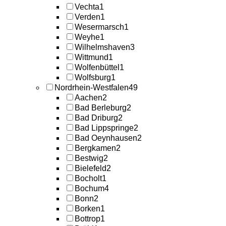
Vechta
1
Verden
1
Wesermarsch
1
Weyhe
1
Wilhelmshaven
3
Wittmund
1
Wolfenbüttel
1
Wolfsburg
1
Nordrhein-Westfalen
49
Aachen
2
Bad Berleburg
2
Bad Driburg
2
Bad Lippspringe
2
Bad Oeynhausen
2
Bergkamen
2
Bestwig
2
Bielefeld
2
Bocholt
1
Bochum
4
Bonn
2
Borken
1
Bottrop
1