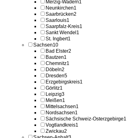
Merzig-Wadern
1
Neunkirchen
1
Saarbrücken
2
Saarlouis
1
Saarpfalz-Kreis
1
Sankt Wendel
1
St. Ingbert
1
Sachsen
10
Bad Elster
2
Bautzen
1
Chemnitz
1
Döbeln
2
Dresden
5
Erzgebirgskreis
1
Görlitz
1
Leipzig
3
Meißen
1
Mittelsachsen
1
Nordsachsen
1
Sächsische Schweiz-Osterzgebirge
1
Vogtlandkreis
1
Zwickau
2
Sachsen-Anhalt
3