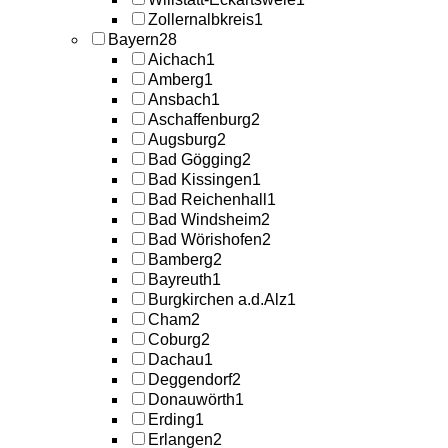
Zollernalbkreis
1
Bayern
28
Aichach
1
Amberg
1
Ansbach
1
Aschaffenburg
2
Augsburg
2
Bad Gögging
2
Bad Kissingen
1
Bad Reichenhall
1
Bad Windsheim
2
Bad Wörishofen
2
Bamberg
2
Bayreuth
1
Burgkirchen a.d.Alz
1
Cham
2
Coburg
2
Dachau
1
Deggendorf
2
Donauwörth
1
Erding
1
Erlangen
2