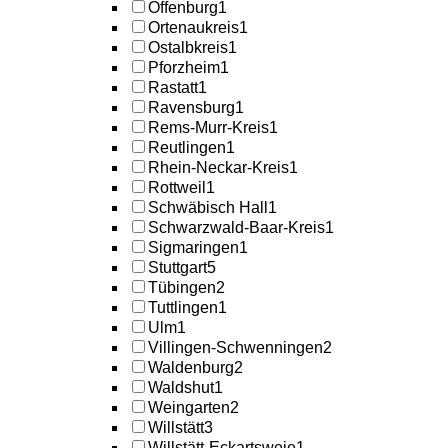
Offenburg
1
Ortenaukreis
1
Ostalbkreis
1
Pforzheim
1
Rastatt
1
Ravensburg
1
Rems-Murr-Kreis
1
Reutlingen
1
Rhein-Neckar-Kreis
1
Rottweil
1
Schwäbisch Hall
1
Schwarzwald-Baar-Kreis
1
Sigmaringen
1
Stuttgart
5
Tübingen
2
Tuttlingen
1
Ulm
1
Villingen-Schwenningen
2
Waldenburg
2
Waldshut
1
Weingarten
2
Willstätt
3
Willstätt-Eckartsweie
1