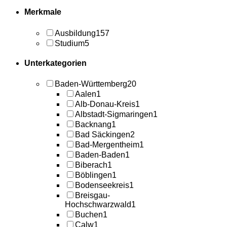
Merkmale
Ausbildung
157
Studium
5
Unterkategorien
Baden-Württemberg
20
Aalen
1
Alb-Donau-Kreis
1
Albstadt-Sigmaringen
1
Backnang
1
Bad Säckingen
2
Bad-Mergentheim
1
Baden-Baden
1
Biberach
1
Böblingen
1
Bodenseekreis
1
Breisgau-
Hochschwarzwald
1
Buchen
1
Calw
1