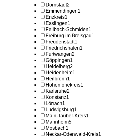
Dornstadt
2
Emmendingen
1
Enzkreis
1
Esslingen
1
Fellbach-Schmiden
1
Freiburg im Breisgau
1
Freudenstadt
1
Friedrichshafen
1
Furtwangen
2
Göppingen
1
Heidelberg
2
Heidenheim
1
Heilbronn
1
Hohenlohekreis
1
Karlsruhe
2
Konstanz
1
Lörrach
1
Ludwigsburg
1
Main-Tauber-Kreis
1
Mannheim
5
Mosbach
1
Neckar-Odenwald-Kreis
1