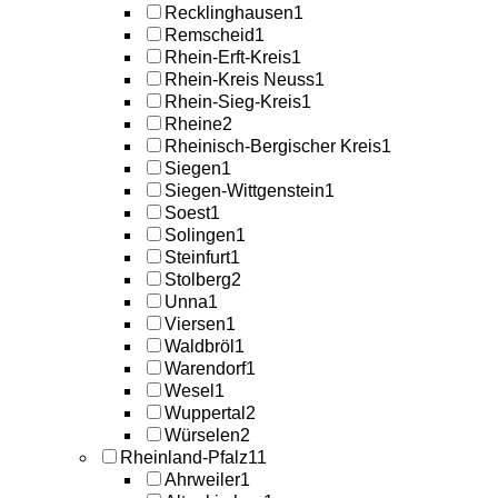
Recklinghausen
1
Remscheid
1
Rhein-Erft-Kreis
1
Rhein-Kreis Neuss
1
Rhein-Sieg-Kreis
1
Rheine
2
Rheinisch-Bergischer Kreis
1
Siegen
1
Siegen-Wittgenstein
1
Soest
1
Solingen
1
Steinfurt
1
Stolberg
2
Unna
1
Viersen
1
Waldbröl
1
Warendorf
1
Wesel
1
Wuppertal
2
Würselen
2
Rheinland-Pfalz
11
Ahrweiler
1