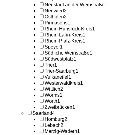
Neustadt an der Weinstraße
1
Neuwied
2
Osthofen
2
Pirmasens
1
Rhein-Hunsrück-Kreis
1
Rhein-Lahn-Kreis
1
Rhein-Pfalz-Kreis
1
Speyer
1
Südliche Weinstraße
1
Südwestpfalz
1
Trier
1
Trier-Saarburg
1
Vulkaneifel
1
Westerwaldkreis
1
Wittlich
2
Worms
1
Wörth
1
Zweibrücken
1
Saarland
4
Homburg
2
Lebach
2
Merzig-Wadern
1