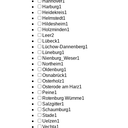
Hannover
1
Harburg
1
Heidekreis
1
Helmstedt
1
Hildesheim
1
Holzminden
1
Leer
2
Lübeck
1
Lüchow-Dannenberg
1
Lüneburg
1
Nienburg_Weser
1
Northeim
1
Oldenburg
1
Osnabrück
1
Osterholz
1
Osterode am Harz
1
Peine
1
Rotenburg Wümme
1
Salzgitter
1
Schaumburg
1
Stade
1
Uelzen
1
Vechta
1