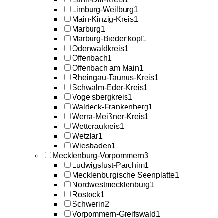
Limburg-Weilburg
1
Main-Kinzig-Kreis
1
Marburg
1
Marburg-Biedenkopf
1
Odenwaldkreis
1
Offenbach
1
Offenbach am Main
1
Rheingau-Taunus-Kreis
1
Schwalm-Eder-Kreis
1
Vogelsbergkreis
1
Waldeck-Frankenberg
1
Werra-Meißner-Kreis
1
Wetteraukreis
1
Wetzlar
1
Wiesbaden
1
Mecklenburg-Vorpommern
3
Ludwigslust-Parchim
1
Mecklenburgische Seenplatte
1
Nordwestmecklenburg
1
Rostock
1
Schwerin
2
Vorpommern-Greifswald
1