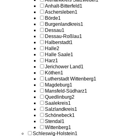
Anhalt-Bitterfeld
1
Aschersleben
1
Börde
1
Burgenlandkreis
1
Dessau
1
Dessau-Roßlau
1
Halberstadt
1
Halle
2
Halle Saale
1
Harz
1
Jerichower Land
1
Köthen
1
Lutherstadt Wittenberg
1
Magdeburg
1
Mansfeld-Südharz
1
Quedlinburg
2
Saalekreis
1
Salzlandkreis
1
Schönebeck
1
Stendal
1
Wittenberg
1
Schleswig-Holstein
1