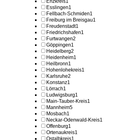
Enzkreis
1
Esslingen
1
Fellbach-Schmiden
1
Freiburg im Breisgau
1
Freudenstadt
1
Friedrichshafen
1
Furtwangen
2
Göppingen
1
Heidelberg
2
Heidenheim
1
Heilbronn
1
Hohenlohekreis
1
Karlsruhe
2
Konstanz
1
Lörrach
1
Ludwigsburg
1
Main-Tauber-Kreis
1
Mannheim
5
Mosbach
1
Neckar-Odenwald-Kreis
1
Offenburg
1
Ortenaukreis
1
Ostalbkreis
1