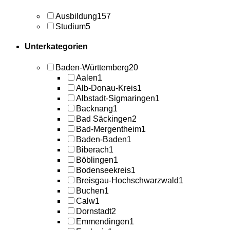
Ausbildung
157
Studium
5
Unterkategorien
Baden-Württemberg
20
Aalen
1
Alb-Donau-Kreis
1
Albstadt-Sigmaringen
1
Backnang
1
Bad Säckingen
2
Bad-Mergentheim
1
Baden-Baden
1
Biberach
1
Böblingen
1
Bodenseekreis
1
Breisgau-Hochschwarzwald
1
Buchen
1
Calw
1
Dornstadt
2
Emmendingen
1