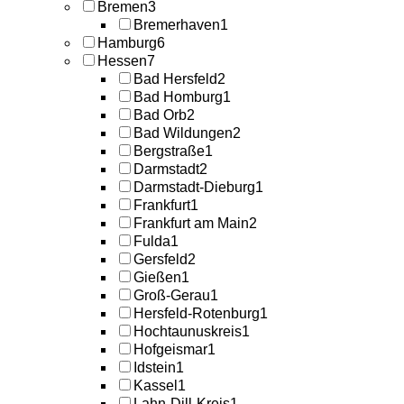
Bremen
3
Bremerhaven
1
Hamburg
6
Hessen
7
Bad Hersfeld
2
Bad Homburg
1
Bad Orb
2
Bad Wildungen
2
Bergstraße
1
Darmstadt
2
Darmstadt-Dieburg
1
Frankfurt
1
Frankfurt am Main
2
Fulda
1
Gersfeld
2
Gießen
1
Groß-Gerau
1
Hersfeld-Rotenburg
1
Hochtaunuskreis
1
Hofgeismar
1
Idstein
1
Kassel
1
Lahn-Dill-Kreis
1