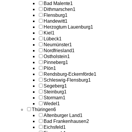
Bad Malente
1
Dithmarschen
1
Flensburg
1
Handewitt
1
Herzogtum Lauenburg
1
Kiel
1
Lübeck
1
Neumünster
1
Nordfriesland
1
Ostholstein
1
Pinneberg
1
Plön
1
Rendsburg-Eckernförde
1
Schleswig-Flensburg
1
Segeberg
1
Steinburg
1
Stormarn
1
Wedel
1
Thüringen
6
Altenburger Land
1
Bad Frankenhausen
2
Eichsfeld
1