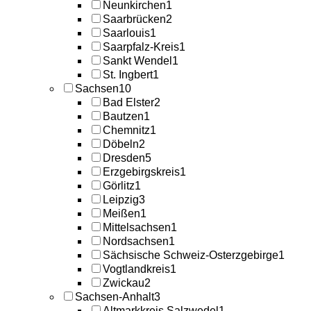
Neunkirchen
1
Saarbrücken
2
Saarlouis
1
Saarpfalz-Kreis
1
Sankt Wendel
1
St. Ingbert
1
Sachsen
10
Bad Elster
2
Bautzen
1
Chemnitz
1
Döbeln
2
Dresden
5
Erzgebirgskreis
1
Görlitz
1
Leipzig
3
Meißen
1
Mittelsachsen
1
Nordsachsen
1
Sächsische Schweiz-Osterzgebirge
1
Vogtlandkreis
1
Zwickau
2
Sachsen-Anhalt
3
Altmarkkreis Salzwedel
1