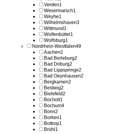
Verden
1
Wesermarsch
1
Weyhe
1
Wilhelmshaven
3
Wittmund
1
Wolfenbüttel
1
Wolfsburg
1
Nordrhein-Westfalen
49
Aachen
2
Bad Berleburg
2
Bad Driburg
2
Bad Lippspringe
2
Bad Oeynhausen
2
Bergkamen
2
Bestwig
2
Bielefeld
2
Bocholt
1
Bochum
4
Bonn
2
Borken
1
Bottrop
1
Brühl
1