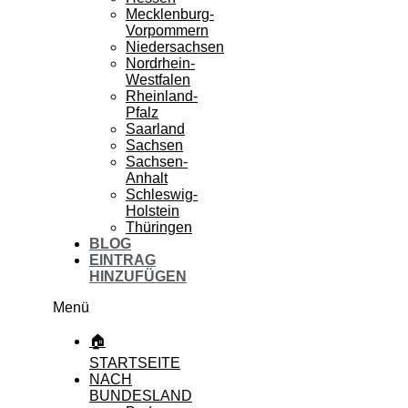
Mecklenburg-
Vorpommern
Niedersachsen
Nordrhein-
Westfalen
Rheinland-
Pfalz
Saarland
Sachsen
Sachsen-
Anhalt
Schleswig-
Holstein
Thüringen
BLOG
EINTRAG
HINZUFÜGEN
Menü
🏠
STARTSEITE
NACH
BUNDESLAND