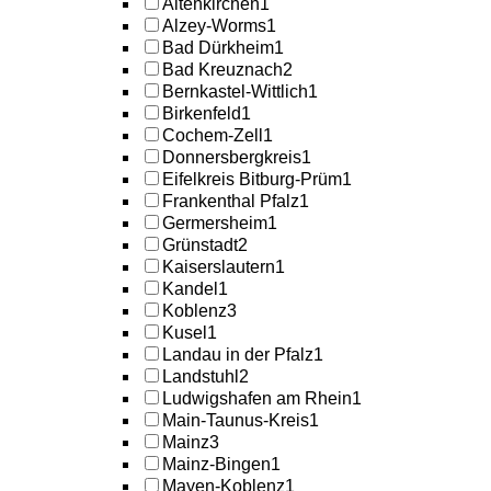
Altenkirchen
1
Alzey-Worms
1
Bad Dürkheim
1
Bad Kreuznach
2
Bernkastel-Wittlich
1
Birkenfeld
1
Cochem-Zell
1
Donnersbergkreis
1
Eifelkreis Bitburg-Prüm
1
Frankenthal Pfalz
1
Germersheim
1
Grünstadt
2
Kaiserslautern
1
Kandel
1
Koblenz
3
Kusel
1
Landau in der Pfalz
1
Landstuhl
2
Ludwigshafen am Rhein
1
Main-Taunus-Kreis
1
Mainz
3
Mainz-Bingen
1
Mayen-Koblenz
1