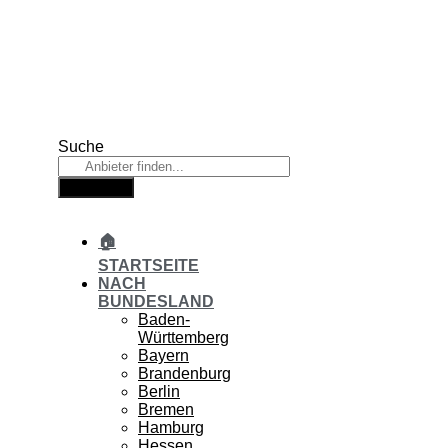
Zum
Inhalt
springen
Suche
Suche
🏠
STARTSEITE
NACH
BUNDESLAND
Baden-
Württemberg
Bayern
Brandenburg
Berlin
Bremen
Hamburg
Hessen