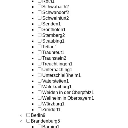
Roth
1
Schwabach
2
Schwandorf
2
Schweinfurt
2
Senden
1
Sonthofen
1
Starnberg
2
Straubing
1
Tettau
1
Traunreut
1
Traunstein
2
Treuchtlingen
1
Unterhaching
1
Unterschleißheim
1
Vaterstetten
1
Waldkraiburg
1
Weiden in der Oberpfalz
1
Weilheim in Oberbayern
1
Würzburg
1
Zirndorf
1
Berlin
9
Brandenburg
5
Barnim
1