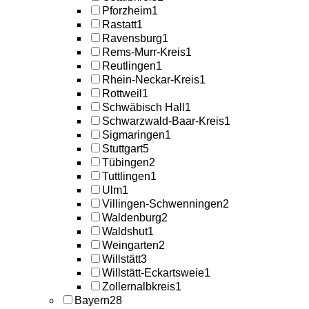
Pforzheim
1
Rastatt
1
Ravensburg
1
Rems-Murr-Kreis
1
Reutlingen
1
Rhein-Neckar-Kreis
1
Rottweil
1
Schwäbisch Hall
1
Schwarzwald-Baar-Kreis
1
Sigmaringen
1
Stuttgart
5
Tübingen
2
Tuttlingen
1
Ulm
1
Villingen-Schwenningen
2
Waldenburg
2
Waldshut
1
Weingarten
2
Willstätt
3
Willstätt-Eckartsweie
1
Zollernalbkreis
1
Bayern
28