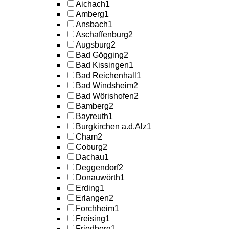
Aichach
1
Amberg
1
Ansbach
1
Aschaffenburg
2
Augsburg
2
Bad Gögging
2
Bad Kissingen
1
Bad Reichenhall
1
Bad Windsheim
2
Bad Wörishofen
2
Bamberg
2
Bayreuth
1
Burgkirchen a.d.Alz
1
Cham
2
Coburg
2
Dachau
1
Deggendorf
2
Donauwörth
1
Erding
1
Erlangen
2
Forchheim
1
Freising
1
Friedberg
1