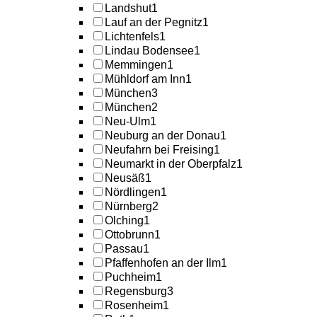
Landshut
1
Lauf an der Pegnitz
1
Lichtenfels
1
Lindau Bodensee
1
Memmingen
1
Mühldorf am Inn
1
München
3
München
2
Neu-Ulm
1
Neuburg an der Donau
1
Neufahrn bei Freising
1
Neumarkt in der Oberpfalz
1
Neusäß
1
Nördlingen
1
Nürnberg
2
Olching
1
Ottobrunn
1
Passau
1
Pfaffenhofen an der Ilm
1
Puchheim
1
Regensburg
3
Rosenheim
1