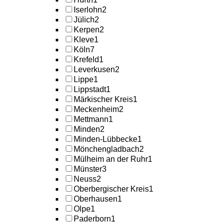
Iserlohn
2
Jülich
2
Kerpen
2
Kleve
1
Köln
7
Krefeld
1
Leverkusen
2
Lippe
1
Lippstadt
1
Märkischer Kreis
1
Meckenheim
2
Mettmann
1
Minden
2
Minden-Lübbecke
1
Mönchengladbach
2
Mülheim an der Ruhr
1
Münster
3
Neuss
2
Oberbergischer Kreis
1
Oberhausen
1
Olpe
1
Paderborn
1