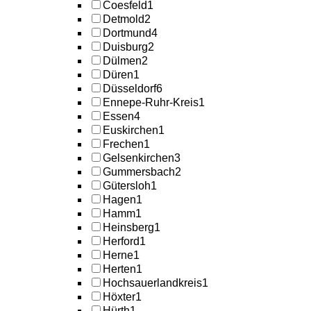
Coesfeld
1
Detmold
2
Dortmund
4
Duisburg
2
Dülmen
2
Düren
1
Düsseldorf
6
Ennepe-Ruhr-Kreis
1
Essen
4
Euskirchen
1
Frechen
1
Gelsenkirchen
3
Gummersbach
2
Gütersloh
1
Hagen
1
Hamm
1
Heinsberg
1
Herford
1
Herne
1
Herten
1
Hochsauerlandkreis
1
Höxter
1
Hürth
1