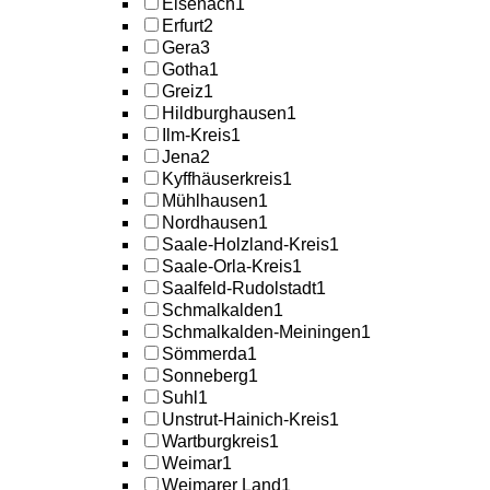
Eisenach
1
Erfurt
2
Gera
3
Gotha
1
Greiz
1
Hildburghausen
1
Ilm-Kreis
1
Jena
2
Kyffhäuserkreis
1
Mühlhausen
1
Nordhausen
1
Saale-Holzland-Kreis
1
Saale-Orla-Kreis
1
Saalfeld-Rudolstadt
1
Schmalkalden
1
Schmalkalden-Meiningen
1
Sömmerda
1
Sonneberg
1
Suhl
1
Unstrut-Hainich-Kreis
1
Wartburgkreis
1
Weimar
1
Weimarer Land
1