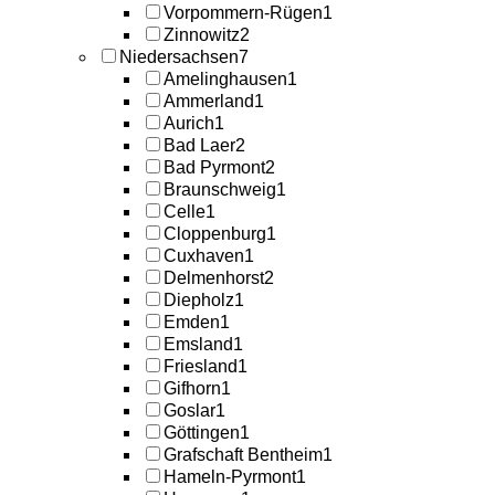
Vorpommern-Rügen
1
Zinnowitz
2
Niedersachsen
7
Amelinghausen
1
Ammerland
1
Aurich
1
Bad Laer
2
Bad Pyrmont
2
Braunschweig
1
Celle
1
Cloppenburg
1
Cuxhaven
1
Delmenhorst
2
Diepholz
1
Emden
1
Emsland
1
Friesland
1
Gifhorn
1
Goslar
1
Göttingen
1
Grafschaft Bentheim
1
Hameln-Pyrmont
1