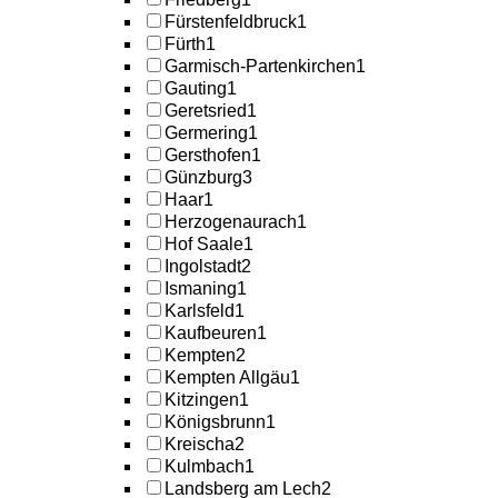
Fürstenfeldbruck
1
Fürth
1
Garmisch-Partenkirchen
1
Gauting
1
Geretsried
1
Germering
1
Gersthofen
1
Günzburg
3
Haar
1
Herzogenaurach
1
Hof Saale
1
Ingolstadt
2
Ismaning
1
Karlsfeld
1
Kaufbeuren
1
Kempten
2
Kempten Allgäu
1
Kitzingen
1
Königsbrunn
1
Kreischa
2
Kulmbach
1
Landsberg am Lech
2