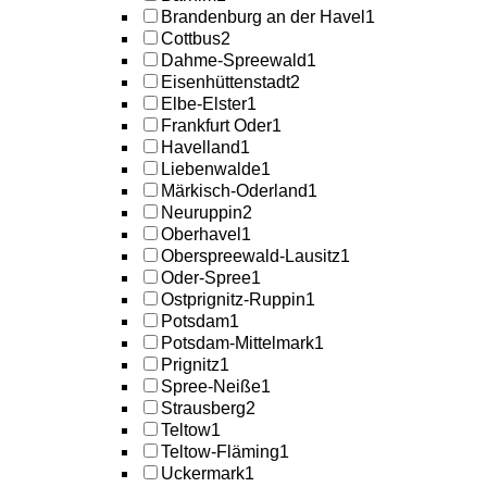
Brandenburg an der Havel
1
Cottbus
2
Dahme-Spreewald
1
Eisenhüttenstadt
2
Elbe-Elster
1
Frankfurt Oder
1
Havelland
1
Liebenwalde
1
Märkisch-Oderland
1
Neuruppin
2
Oberhavel
1
Oberspreewald-Lausitz
1
Oder-Spree
1
Ostprignitz-Ruppin
1
Potsdam
1
Potsdam-Mittelmark
1
Prignitz
1
Spree-Neiße
1
Strausberg
2
Teltow
1
Teltow-Fläming
1
Uckermark
1