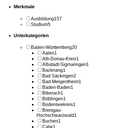
Merkmale
Ausbildung
157
Studium
5
Unterkategorien
Baden-Württemberg
20
Aalen
1
Alb-Donau-Kreis
1
Albstadt-Sigmaringen
1
Backnang
1
Bad Säckingen
2
Bad-Mergentheim
1
Baden-Baden
1
Biberach
1
Böblingen
1
Bodenseekreis
1
Breisgau-
Hochschwarzwald
1
Buchen
1
Calw
1