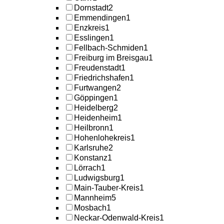
Dornstadt
2
Emmendingen
1
Enzkreis
1
Esslingen
1
Fellbach-Schmiden
1
Freiburg im Breisgau
1
Freudenstadt
1
Friedrichshafen
1
Furtwangen
2
Göppingen
1
Heidelberg
2
Heidenheim
1
Heilbronn
1
Hohenlohekreis
1
Karlsruhe
2
Konstanz
1
Lörrach
1
Ludwigsburg
1
Main-Tauber-Kreis
1
Mannheim
5
Mosbach
1
Neckar-Odenwald-Kreis
1