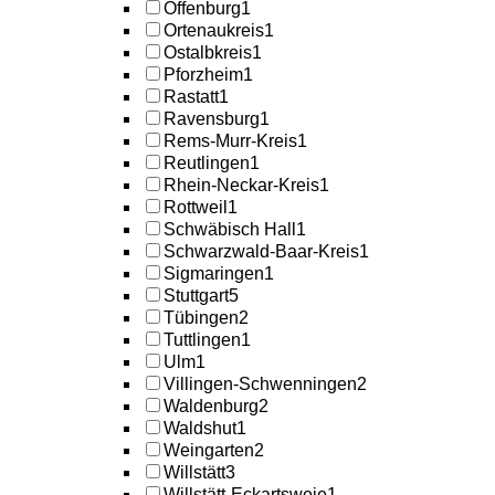
Offenburg
1
Ortenaukreis
1
Ostalbkreis
1
Pforzheim
1
Rastatt
1
Ravensburg
1
Rems-Murr-Kreis
1
Reutlingen
1
Rhein-Neckar-Kreis
1
Rottweil
1
Schwäbisch Hall
1
Schwarzwald-Baar-Kreis
1
Sigmaringen
1
Stuttgart
5
Tübingen
2
Tuttlingen
1
Ulm
1
Villingen-Schwenningen
2
Waldenburg
2
Waldshut
1
Weingarten
2
Willstätt
3
Willstätt-Eckartsweie
1