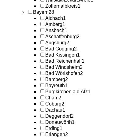
Zollernalbkreis
1
Bayern
28
Aichach
1
Amberg
1
Ansbach
1
Aschaffenburg
2
Augsburg
2
Bad Gögging
2
Bad Kissingen
1
Bad Reichenhall
1
Bad Windsheim
2
Bad Wörishofen
2
Bamberg
2
Bayreuth
1
Burgkirchen a.d.Alz
1
Cham
2
Coburg
2
Dachau
1
Deggendorf
2
Donauwörth
1
Erding
1
Erlangen
2