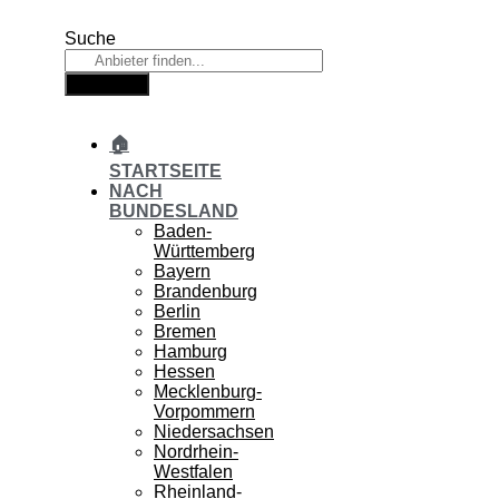
Zum
Inhalt
Suche
springen
Suche
🏠
STARTSEITE
NACH
BUNDESLAND
Baden-
Württemberg
Bayern
Brandenburg
Berlin
Bremen
Hamburg
Hessen
Mecklenburg-
Vorpommern
Niedersachsen
Nordrhein-
Westfalen
Rheinland-