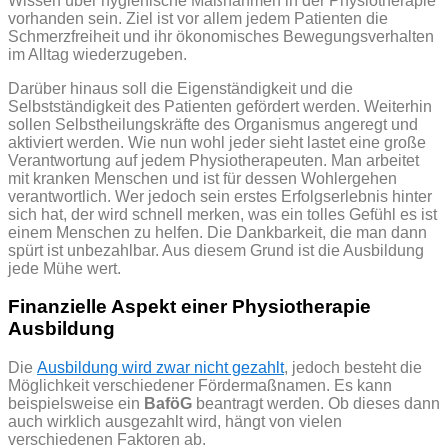
Wissen über hygienische Maßnahmen in der Physiotherapie
vorhanden sein. Ziel ist vor allem jedem Patienten die
Schmerzfreiheit und ihr ökonomisches Bewegungsverhalten
im Alltag wiederzugeben.
Darüber hinaus soll die Eigenständigkeit und die
Selbstständigkeit des Patienten gefördert werden. Weiterhin
sollen Selbstheilungskräfte des Organismus angeregt und
aktiviert werden.
Wie nun wohl jeder sieht lastet eine große
Verantwortung auf jedem Physiotherapeuten. Man arbeitet
mit kranken Menschen und ist für dessen Wohlergehen
verantwortlich. Wer jedoch sein erstes Erfolgserlebnis hinter
sich hat, der wird schnell merken, was ein tolles Gefühl es ist
einem Menschen zu helfen. Die Dankbarkeit, die man dann
spürt ist unbezahlbar. Aus diesem Grund ist die Ausbildung
jede Mühe wert.
Finanzielle Aspekt einer Physiotherapie
Ausbildung
Die
Ausbildung wird zwar nicht gezahlt
, jedoch besteht die
Möglichkeit verschiedener Fördermaßnamen. Es kann
beispielsweise ein
BaföG
beantragt werden. Ob dieses dann
auch wirklich ausgezahlt wird, hängt von vielen
verschiedenen Faktoren ab.