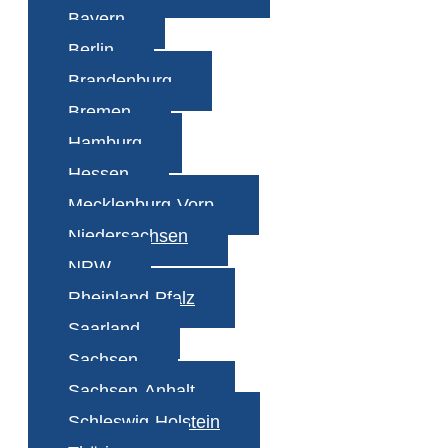
Bayern
Berlin
Brandenburg
Bremen
Hamburg
Hessen
Mecklenburg-Vorp.
Niedersachsen
NRW
Rheinland-Pfalz
Saarland
Sachsen
Sachsen-Anhalt
Schleswig-Holstein