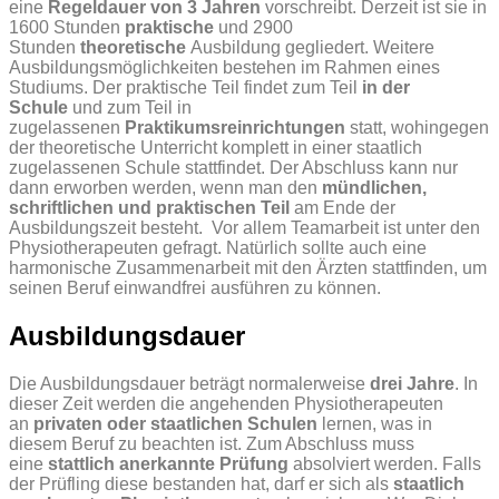
eine
Regeldauer von 3 Jahren
vorschreibt. Derzeit ist sie in
1600 Stunden
praktische
und 2900
Stunden
theoretische
Ausbildung gegliedert. Weitere
Ausbildungsmöglichkeiten bestehen im Rahmen eines
Studiums. Der praktische Teil findet zum Teil
in der
Schule
und zum Teil in
zugelassenen
Praktikumsreinrichtungen
statt, wohingegen
der theoretische Unterricht komplett in einer staatlich
zugelassenen Schule stattfindet. Der Abschluss kann nur
dann erworben werden, wenn man den
mündlichen,
schriftlichen und praktischen Teil
am Ende der
Ausbildungszeit besteht.
Vor allem Teamarbeit ist unter den
Physiotherapeuten gefragt. Natürlich sollte auch eine
harmonische Zusammenarbeit mit den Ärzten stattfinden, um
seinen Beruf einwandfrei ausführen zu können.
Ausbildungsdauer
Die Ausbildungsdauer beträgt normalerweise
drei Jahre
. In
dieser Zeit werden die angehenden Physiotherapeuten
an
privaten oder staatlichen Schulen
lernen, was in
diesem Beruf zu beachten ist. Zum Abschluss muss
eine
stattlich anerkannte Prüfung
absolviert werden. Falls
der Prüfling diese bestanden hat, darf er sich als
staatlich