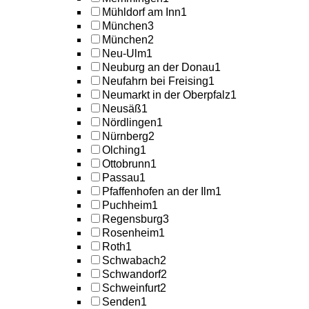
Mühldorf am Inn
1
München
3
München
2
Neu-Ulm
1
Neuburg an der Donau
1
Neufahrn bei Freising
1
Neumarkt in der Oberpfalz
1
Neusäß
1
Nördlingen
1
Nürnberg
2
Olching
1
Ottobrunn
1
Passau
1
Pfaffenhofen an der Ilm
1
Puchheim
1
Regensburg
3
Rosenheim
1
Roth
1
Schwabach
2
Schwandorf
2
Schweinfurt
2
Senden
1