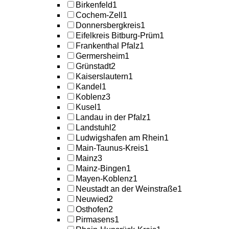
Birkenfeld
1
Cochem-Zell
1
Donnersbergkreis
1
Eifelkreis Bitburg-Prüm
1
Frankenthal Pfalz
1
Germersheim
1
Grünstadt
2
Kaiserslautern
1
Kandel
1
Koblenz
3
Kusel
1
Landau in der Pfalz
1
Landstuhl
2
Ludwigshafen am Rhein
1
Main-Taunus-Kreis
1
Mainz
3
Mainz-Bingen
1
Mayen-Koblenz
1
Neustadt an der Weinstraße
1
Neuwied
2
Osthofen
2
Pirmasens
1