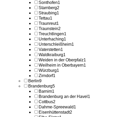
Sonthofen
1
Starnberg
2
Straubing
1
Tettau
1
Traunreut
1
Traunstein
2
Treuchtlingen
1
Unterhaching
1
Unterschleißheim
1
Vaterstetten
1
Waldkraiburg
1
Weiden in der Oberpfalz
1
Weilheim in Oberbayern
1
Würzburg
1
Zirndorf
1
Berlin
9
Brandenburg
5
Barnim
1
Brandenburg an der Havel
1
Cottbus
2
Dahme-Spreewald
1
Eisenhüttenstadt
2