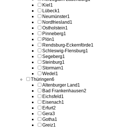
Kiel
1
Lübeck
1
Neumünster
1
Nordfriesland
1
Ostholstein
1
Pinneberg
1
Plön
1
Rendsburg-Eckernförde
1
Schleswig-Flensburg
1
Segeberg
1
Steinburg
1
Stormarn
1
Wedel
1
Thüringen
6
Altenburger Land
1
Bad Frankenhausen
2
Eichsfeld
1
Eisenach
1
Erfurt
2
Gera
3
Gotha
1
Greiz
1