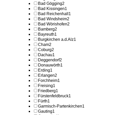
Bad Gögging
2
Bad Kissingen
1
Bad Reichenhall
1
Bad Windsheim
2
Bad Wörishofen
2
Bamberg
2
Bayreuth
1
Burgkirchen a.d.Alz
1
Cham
2
Coburg
2
Dachau
1
Deggendorf
2
Donauwörth
1
Erding
1
Erlangen
2
Forchheim
1
Freising
1
Friedberg
1
Fürstenfeldbruck
1
Fürth
1
Garmisch-Partenkirchen
1
Gauting
1