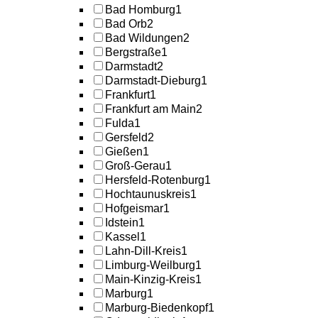
Bad Homburg
1
Bad Orb
2
Bad Wildungen
2
Bergstraße
1
Darmstadt
2
Darmstadt-Dieburg
1
Frankfurt
1
Frankfurt am Main
2
Fulda
1
Gersfeld
2
Gießen
1
Groß-Gerau
1
Hersfeld-Rotenburg
1
Hochtaunuskreis
1
Hofgeismar
1
Idstein
1
Kassel
1
Lahn-Dill-Kreis
1
Limburg-Weilburg
1
Main-Kinzig-Kreis
1
Marburg
1
Marburg-Biedenkopf
1