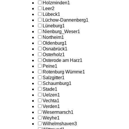
Holzminden
1
Leer
2
Lübeck
1
Lüchow-Dannenberg
1
Lüneburg
1
Nienburg_Weser
1
Northeim
1
Oldenburg
1
Osnabrück
1
Osterholz
1
Osterode am Harz
1
Peine
1
Rotenburg Wümme
1
Salzgitter
1
Schaumburg
1
Stade
1
Uelzen
1
Vechta
1
Verden
1
Wesermarsch
1
Weyhe
1
Wilhelmshaven
3