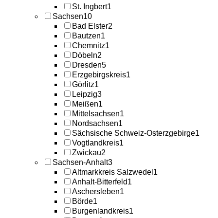
St. Ingbert
1
Sachsen
10
Bad Elster
2
Bautzen
1
Chemnitz
1
Döbeln
2
Dresden
5
Erzgebirgskreis
1
Görlitz
1
Leipzig
3
Meißen
1
Mittelsachsen
1
Nordsachsen
1
Sächsische Schweiz-Osterzgebirge
1
Vogtlandkreis
1
Zwickau
2
Sachsen-Anhalt
3
Altmarkkreis Salzwedel
1
Anhalt-Bitterfeld
1
Aschersleben
1
Börde
1
Burgenlandkreis
1