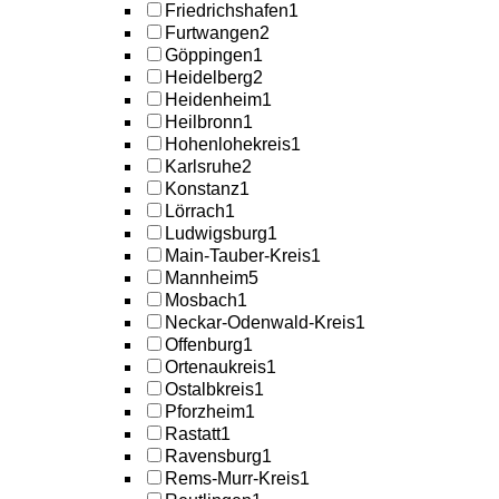
Friedrichshafen
1
Furtwangen
2
Göppingen
1
Heidelberg
2
Heidenheim
1
Heilbronn
1
Hohenlohekreis
1
Karlsruhe
2
Konstanz
1
Lörrach
1
Ludwigsburg
1
Main-Tauber-Kreis
1
Mannheim
5
Mosbach
1
Neckar-Odenwald-Kreis
1
Offenburg
1
Ortenaukreis
1
Ostalbkreis
1
Pforzheim
1
Rastatt
1
Ravensburg
1
Rems-Murr-Kreis
1