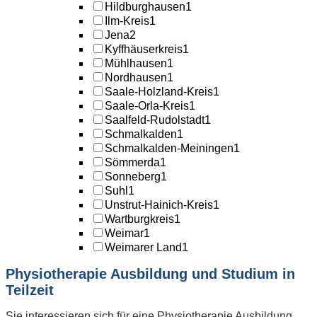
Hildburghausen
1
Ilm-Kreis
1
Jena
2
Kyffhäuserkreis
1
Mühlhausen
1
Nordhausen
1
Saale-Holzland-Kreis
1
Saale-Orla-Kreis
1
Saalfeld-Rudolstadt
1
Schmalkalden
1
Schmalkalden-Meiningen
1
Sömmerda
1
Sonneberg
1
Suhl
1
Unstrut-Hainich-Kreis
1
Wartburgkreis
1
Weimar
1
Weimarer Land
1
Physiotherapie Ausbildung und Studium in
Teilzeit
Sie interessieren sich für eine Physiotherapie Ausbildung