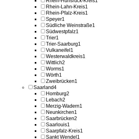
Rhein-Hunsrück-Kreis
1
Rhein-Lahn-Kreis
1
Rhein-Pfalz-Kreis
1
Speyer
1
Südliche Weinstraße
1
Südwestpfalz
1
Trier
1
Trier-Saarburg
1
Vulkaneifel
1
Westerwaldkreis
1
Wittlich
2
Worms
1
Wörth
1
Zweibrücken
1
Saarland
4
Homburg
2
Lebach
2
Merzig-Wadern
1
Neunkirchen
1
Saarbrücken
2
Saarlouis
1
Saarpfalz-Kreis
1
Sankt Wendel
1