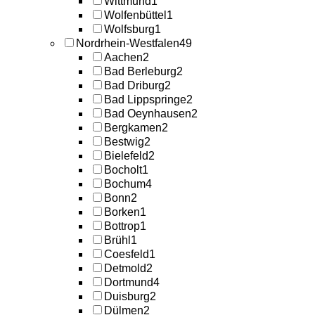
Wittmund
1
Wolfenbüttel
1
Wolfsburg
1
Nordrhein-Westfalen
49
Aachen
2
Bad Berleburg
2
Bad Driburg
2
Bad Lippspringe
2
Bad Oeynhausen
2
Bergkamen
2
Bestwig
2
Bielefeld
2
Bocholt
1
Bochum
4
Bonn
2
Borken
1
Bottrop
1
Brühl
1
Coesfeld
1
Detmold
2
Dortmund
4
Duisburg
2
Dülmen
2