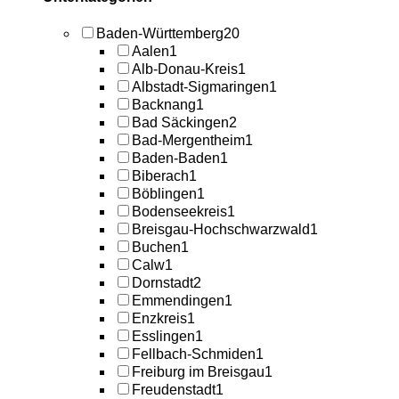
Baden-Württemberg
20
Aalen
1
Alb-Donau-Kreis
1
Albstadt-Sigmaringen
1
Backnang
1
Bad Säckingen
2
Bad-Mergentheim
1
Baden-Baden
1
Biberach
1
Böblingen
1
Bodenseekreis
1
Breisgau-Hochschwarzwald
1
Buchen
1
Calw
1
Dornstadt
2
Emmendingen
1
Enzkreis
1
Esslingen
1
Fellbach-Schmiden
1
Freiburg im Breisgau
1
Freudenstadt
1