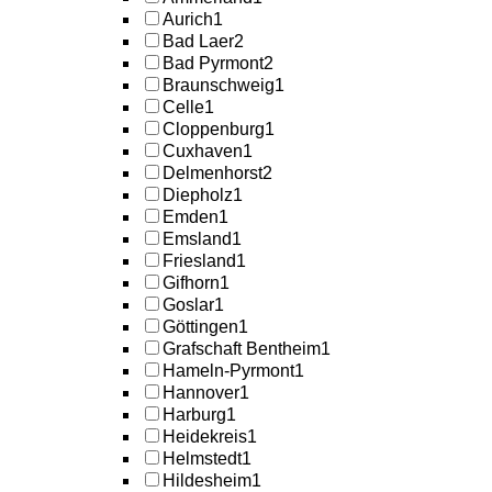
Aurich
1
Bad Laer
2
Bad Pyrmont
2
Braunschweig
1
Celle
1
Cloppenburg
1
Cuxhaven
1
Delmenhorst
2
Diepholz
1
Emden
1
Emsland
1
Friesland
1
Gifhorn
1
Goslar
1
Göttingen
1
Grafschaft Bentheim
1
Hameln-Pyrmont
1
Hannover
1
Harburg
1
Heidekreis
1
Helmstedt
1
Hildesheim
1