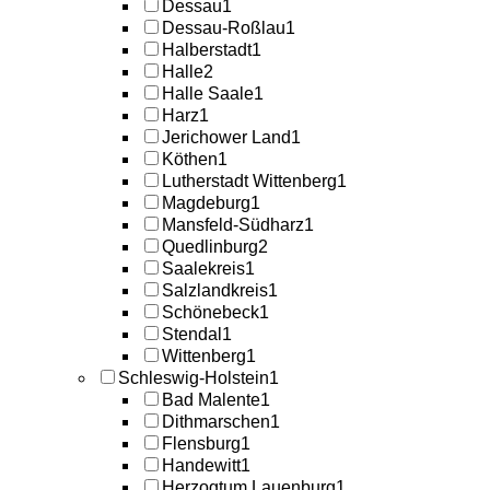
Dessau
1
Dessau-Roßlau
1
Halberstadt
1
Halle
2
Halle Saale
1
Harz
1
Jerichower Land
1
Köthen
1
Lutherstadt Wittenberg
1
Magdeburg
1
Mansfeld-Südharz
1
Quedlinburg
2
Saalekreis
1
Salzlandkreis
1
Schönebeck
1
Stendal
1
Wittenberg
1
Schleswig-Holstein
1
Bad Malente
1
Dithmarschen
1
Flensburg
1
Handewitt
1
Herzogtum Lauenburg
1