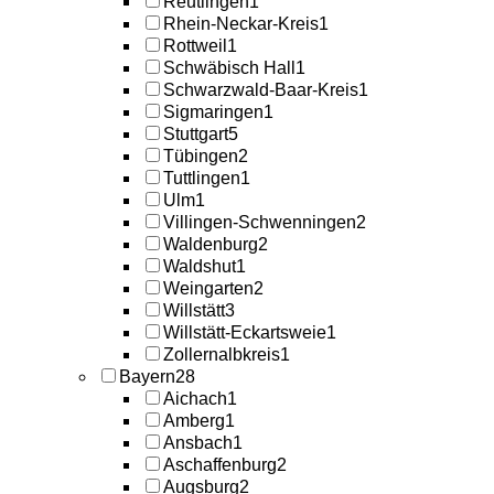
Reutlingen
1
Rhein-Neckar-Kreis
1
Rottweil
1
Schwäbisch Hall
1
Schwarzwald-Baar-Kreis
1
Sigmaringen
1
Stuttgart
5
Tübingen
2
Tuttlingen
1
Ulm
1
Villingen-Schwenningen
2
Waldenburg
2
Waldshut
1
Weingarten
2
Willstätt
3
Willstätt-Eckartsweie
1
Zollernalbkreis
1
Bayern
28
Aichach
1
Amberg
1
Ansbach
1
Aschaffenburg
2
Augsburg
2