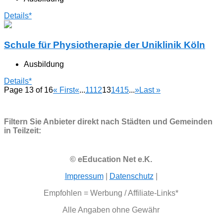
Details*
Schule für Physiotherapie der Uniklinik Köln
Ausbildung
Details*
Page 13 of 16
« First
«
...
11
12
13
14
15
...
»
Last »
Filtern Sie Anbieter direkt nach Städten und Gemeinden
in Teilzeit:
© eEducation Net e.K.
Impressum
|
Datenschutz
|
Empfohlen = Werbung / Affiliate-Links*
Alle Angaben ohne Gewähr