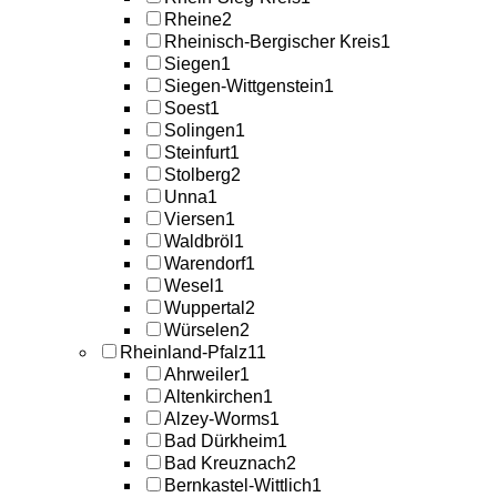
Rheine
2
Rheinisch-Bergischer Kreis
1
Siegen
1
Siegen-Wittgenstein
1
Soest
1
Solingen
1
Steinfurt
1
Stolberg
2
Unna
1
Viersen
1
Waldbröl
1
Warendorf
1
Wesel
1
Wuppertal
2
Würselen
2
Rheinland-Pfalz
11
Ahrweiler
1
Altenkirchen
1
Alzey-Worms
1
Bad Dürkheim
1
Bad Kreuznach
2
Bernkastel-Wittlich
1