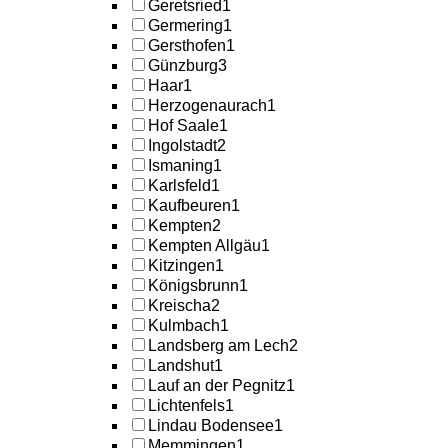
Geretsried
1
Germering
1
Gersthofen
1
Günzburg
3
Haar
1
Herzogenaurach
1
Hof Saale
1
Ingolstadt
2
Ismaning
1
Karlsfeld
1
Kaufbeuren
1
Kempten
2
Kempten Allgäu
1
Kitzingen
1
Königsbrunn
1
Kreischa
2
Kulmbach
1
Landsberg am Lech
2
Landshut
1
Lauf an der Pegnitz
1
Lichtenfels
1
Lindau Bodensee
1
Memmingen
1