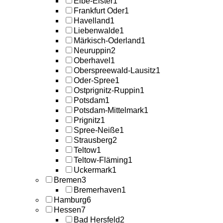
Elbe-Elster
1
Frankfurt Oder
1
Havelland
1
Liebenwalde
1
Märkisch-Oderland
1
Neuruppin
2
Oberhavel
1
Oberspreewald-Lausitz
1
Oder-Spree
1
Ostprignitz-Ruppin
1
Potsdam
1
Potsdam-Mittelmark
1
Prignitz
1
Spree-Neiße
1
Strausberg
2
Teltow
1
Teltow-Fläming
1
Uckermark
1
Bremen
3
Bremerhaven
1
Hamburg
6
Hessen
7
Bad Hersfeld
2