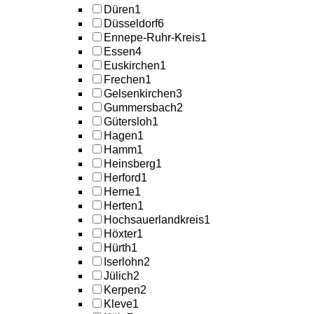
Düren
1
Düsseldorf
6
Ennepe-Ruhr-Kreis
1
Essen
4
Euskirchen
1
Frechen
1
Gelsenkirchen
3
Gummersbach
2
Gütersloh
1
Hagen
1
Hamm
1
Heinsberg
1
Herford
1
Herne
1
Herten
1
Hochsauerlandkreis
1
Höxter
1
Hürth
1
Iserlohn
2
Jülich
2
Kerpen
2
Kleve
1