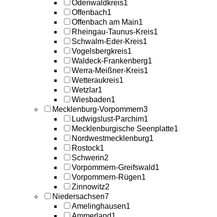
Odenwaldkreis
1
Offenbach
1
Offenbach am Main
1
Rheingau-Taunus-Kreis
1
Schwalm-Eder-Kreis
1
Vogelsbergkreis
1
Waldeck-Frankenberg
1
Werra-Meißner-Kreis
1
Wetteraukreis
1
Wetzlar
1
Wiesbaden
1
Mecklenburg-Vorpommern
3
Ludwigslust-Parchim
1
Mecklenburgische Seenplatte
1
Nordwestmecklenburg
1
Rostock
1
Schwerin
2
Vorpommern-Greifswald
1
Vorpommern-Rügen
1
Zinnowitz
2
Niedersachsen
7
Amelinghausen
1
Ammerland
1