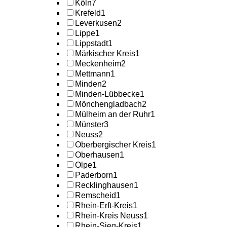
Köln
7
Krefeld
1
Leverkusen
2
Lippe
1
Lippstadt
1
Märkischer Kreis
1
Meckenheim
2
Mettmann
1
Minden
2
Minden-Lübbecke
1
Mönchengladbach
2
Mülheim an der Ruhr
1
Münster
3
Neuss
2
Oberbergischer Kreis
1
Oberhausen
1
Olpe
1
Paderborn
1
Recklinghausen
1
Remscheid
1
Rhein-Erft-Kreis
1
Rhein-Kreis Neuss
1
Rhein-Sieg-Kreis
1