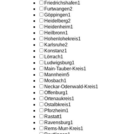
Friedrichshafen
1
Furtwangen
2
Göppingen
1
Heidelberg
2
Heidenheim
1
Heilbronn
1
Hohenlohekreis
1
Karlsruhe
2
Konstanz
1
Lörrach
1
Ludwigsburg
1
Main-Tauber-Kreis
1
Mannheim
5
Mosbach
1
Neckar-Odenwald-Kreis
1
Offenburg
1
Ortenaukreis
1
Ostalbkreis
1
Pforzheim
1
Rastatt
1
Ravensburg
1
Rems-Murr-Kreis
1