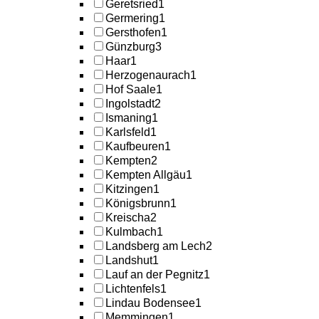
Geretsried
1
Germering
1
Gersthofen
1
Günzburg
3
Haar
1
Herzogenaurach
1
Hof Saale
1
Ingolstadt
2
Ismaning
1
Karlsfeld
1
Kaufbeuren
1
Kempten
2
Kempten Allgäu
1
Kitzingen
1
Königsbrunn
1
Kreischa
2
Kulmbach
1
Landsberg am Lech
2
Landshut
1
Lauf an der Pegnitz
1
Lichtenfels
1
Lindau Bodensee
1
Memmingen
1