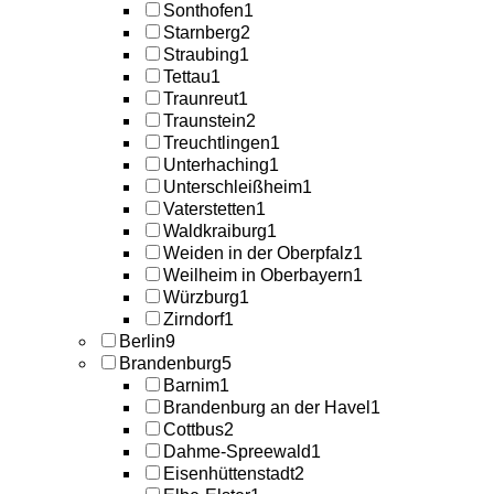
Sonthofen
1
Starnberg
2
Straubing
1
Tettau
1
Traunreut
1
Traunstein
2
Treuchtlingen
1
Unterhaching
1
Unterschleißheim
1
Vaterstetten
1
Waldkraiburg
1
Weiden in der Oberpfalz
1
Weilheim in Oberbayern
1
Würzburg
1
Zirndorf
1
Berlin
9
Brandenburg
5
Barnim
1
Brandenburg an der Havel
1
Cottbus
2
Dahme-Spreewald
1
Eisenhüttenstadt
2