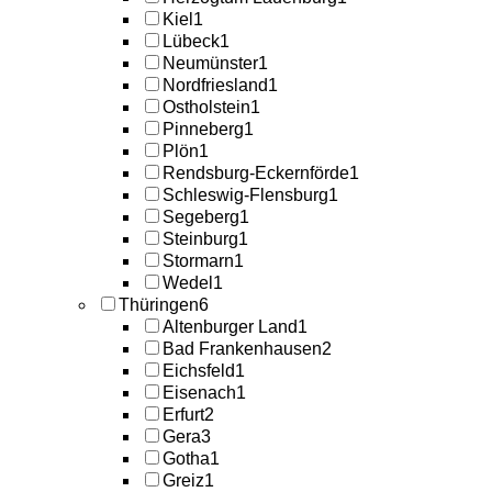
Kiel
1
Lübeck
1
Neumünster
1
Nordfriesland
1
Ostholstein
1
Pinneberg
1
Plön
1
Rendsburg-Eckernförde
1
Schleswig-Flensburg
1
Segeberg
1
Steinburg
1
Stormarn
1
Wedel
1
Thüringen
6
Altenburger Land
1
Bad Frankenhausen
2
Eichsfeld
1
Eisenach
1
Erfurt
2
Gera
3
Gotha
1
Greiz
1