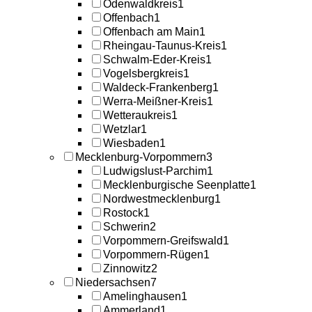
Odenwaldkreis
1
Offenbach
1
Offenbach am Main
1
Rheingau-Taunus-Kreis
1
Schwalm-Eder-Kreis
1
Vogelsbergkreis
1
Waldeck-Frankenberg
1
Werra-Meißner-Kreis
1
Wetteraukreis
1
Wetzlar
1
Wiesbaden
1
Mecklenburg-Vorpommern
3
Ludwigslust-Parchim
1
Mecklenburgische Seenplatte
1
Nordwestmecklenburg
1
Rostock
1
Schwerin
2
Vorpommern-Greifswald
1
Vorpommern-Rügen
1
Zinnowitz
2
Niedersachsen
7
Amelinghausen
1
Ammerland
1