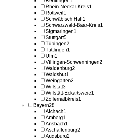
Reutlingen
1
Rhein-Neckar-Kreis
1
Rottweil
1
Schwäbisch Hall
1
Schwarzwald-Baar-Kreis
1
Sigmaringen
1
Stuttgart
5
Tübingen
2
Tuttlingen
1
Ulm
1
Villingen-Schwenningen
2
Waldenburg
2
Waldshut
1
Weingarten
2
Willstätt
3
Willstätt-Eckartsweie
1
Zollernalbkreis
1
Bayern
28
Aichach
1
Amberg
1
Ansbach
1
Aschaffenburg
2
Augsburg
2