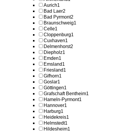
Aurich
1
Bad Laer
2
Bad Pyrmont
2
Braunschweig
1
Celle
1
Cloppenburg
1
Cuxhaven
1
Delmenhorst
2
Diepholz
1
Emden
1
Emsland
1
Friesland
1
Gifhorn
1
Goslar
1
Göttingen
1
Grafschaft Bentheim
1
Hameln-Pyrmont
1
Hannover
1
Harburg
1
Heidekreis
1
Helmstedt
1
Hildesheim
1