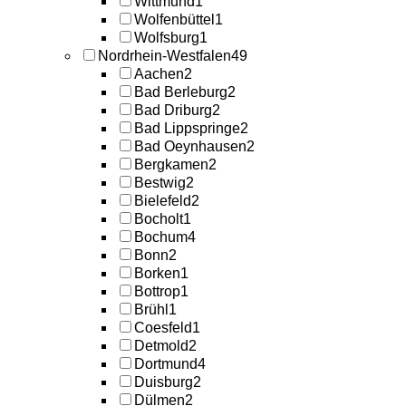
Wittmund
1
Wolfenbüttel
1
Wolfsburg
1
Nordrhein-Westfalen
49
Aachen
2
Bad Berleburg
2
Bad Driburg
2
Bad Lippspringe
2
Bad Oeynhausen
2
Bergkamen
2
Bestwig
2
Bielefeld
2
Bocholt
1
Bochum
4
Bonn
2
Borken
1
Bottrop
1
Brühl
1
Coesfeld
1
Detmold
2
Dortmund
4
Duisburg
2
Dülmen
2