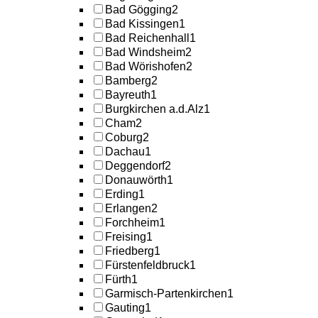
Bad Gögging
2
Bad Kissingen
1
Bad Reichenhall
1
Bad Windsheim
2
Bad Wörishofen
2
Bamberg
2
Bayreuth
1
Burgkirchen a.d.Alz
1
Cham
2
Coburg
2
Dachau
1
Deggendorf
2
Donauwörth
1
Erding
1
Erlangen
2
Forchheim
1
Freising
1
Friedberg
1
Fürstenfeldbruck
1
Fürth
1
Garmisch-Partenkirchen
1
Gauting
1