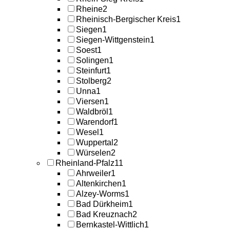
Rheine
2
Rheinisch-Bergischer Kreis
1
Siegen
1
Siegen-Wittgenstein
1
Soest
1
Solingen
1
Steinfurt
1
Stolberg
2
Unna
1
Viersen
1
Waldbröl
1
Warendorf
1
Wesel
1
Wuppertal
2
Würselen
2
Rheinland-Pfalz
11
Ahrweiler
1
Altenkirchen
1
Alzey-Worms
1
Bad Dürkheim
1
Bad Kreuznach
2
Bernkastel-Wittlich
1