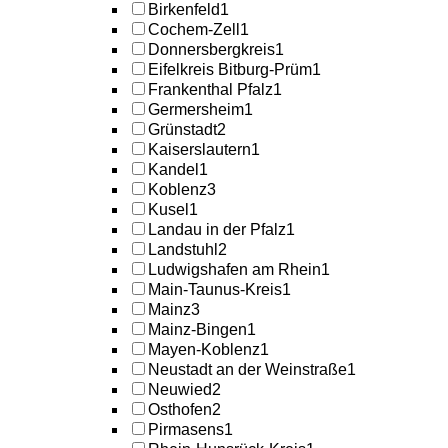
Birkenfeld
1
Cochem-Zell
1
Donnersbergkreis
1
Eifelkreis Bitburg-Prüm
1
Frankenthal Pfalz
1
Germersheim
1
Grünstadt
2
Kaiserslautern
1
Kandel
1
Koblenz
3
Kusel
1
Landau in der Pfalz
1
Landstuhl
2
Ludwigshafen am Rhein
1
Main-Taunus-Kreis
1
Mainz
3
Mainz-Bingen
1
Mayen-Koblenz
1
Neustadt an der Weinstraße
1
Neuwied
2
Osthofen
2
Pirmasens
1