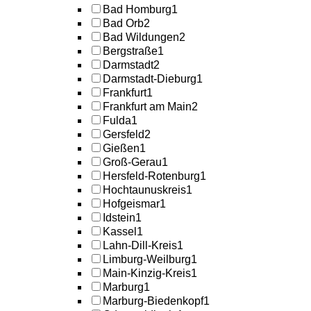
Bad Homburg
1
Bad Orb
2
Bad Wildungen
2
Bergstraße
1
Darmstadt
2
Darmstadt-Dieburg
1
Frankfurt
1
Frankfurt am Main
2
Fulda
1
Gersfeld
2
Gießen
1
Groß-Gerau
1
Hersfeld-Rotenburg
1
Hochtaunuskreis
1
Hofgeismar
1
Idstein
1
Kassel
1
Lahn-Dill-Kreis
1
Limburg-Weilburg
1
Main-Kinzig-Kreis
1
Marburg
1
Marburg-Biedenkopf
1