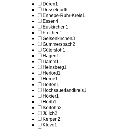
Düren
1
Düsseldorf
6
Ennepe-Ruhr-Kreis
1
Essen
4
Euskirchen
1
Frechen
1
Gelsenkirchen
3
Gummersbach
2
Gütersloh
1
Hagen
1
Hamm
1
Heinsberg
1
Herford
1
Herne
1
Herten
1
Hochsauerlandkreis
1
Höxter
1
Hürth
1
Iserlohn
2
Jülich
2
Kerpen
2
Kleve
1