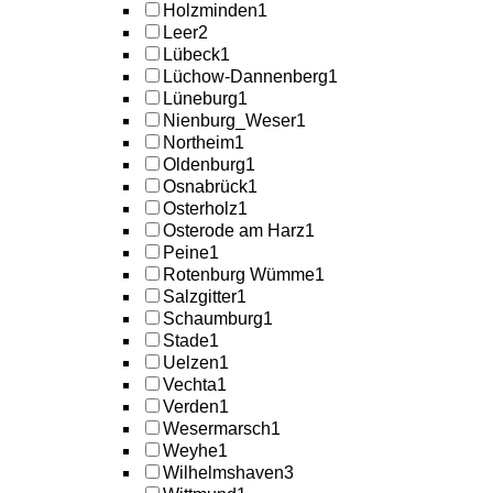
Holzminden
1
Leer
2
Lübeck
1
Lüchow-Dannenberg
1
Lüneburg
1
Nienburg_Weser
1
Northeim
1
Oldenburg
1
Osnabrück
1
Osterholz
1
Osterode am Harz
1
Peine
1
Rotenburg Wümme
1
Salzgitter
1
Schaumburg
1
Stade
1
Uelzen
1
Vechta
1
Verden
1
Wesermarsch
1
Weyhe
1
Wilhelmshaven
3