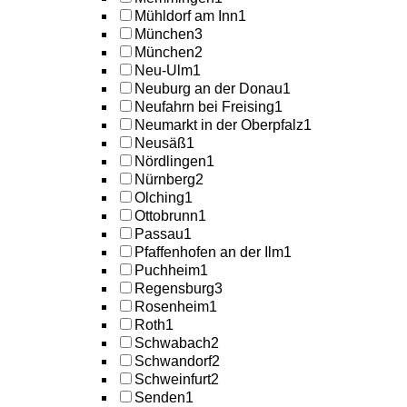
Mühldorf am Inn
1
München
3
München
2
Neu-Ulm
1
Neuburg an der Donau
1
Neufahrn bei Freising
1
Neumarkt in der Oberpfalz
1
Neusäß
1
Nördlingen
1
Nürnberg
2
Olching
1
Ottobrunn
1
Passau
1
Pfaffenhofen an der Ilm
1
Puchheim
1
Regensburg
3
Rosenheim
1
Roth
1
Schwabach
2
Schwandorf
2
Schweinfurt
2
Senden
1