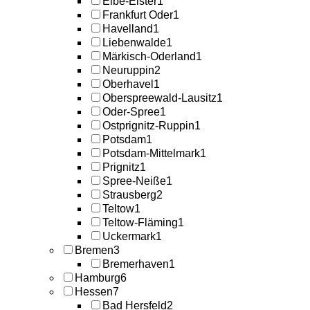
Elbe-Elster
1
Frankfurt Oder
1
Havelland
1
Liebenwalde
1
Märkisch-Oderland
1
Neuruppin
2
Oberhavel
1
Oberspreewald-Lausitz
1
Oder-Spree
1
Ostprignitz-Ruppin
1
Potsdam
1
Potsdam-Mittelmark
1
Prignitz
1
Spree-Neiße
1
Strausberg
2
Teltow
1
Teltow-Fläming
1
Uckermark
1
Bremen
3
Bremerhaven
1
Hamburg
6
Hessen
7
Bad Hersfeld
2