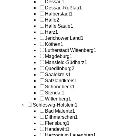
Dessau
1
Dessau-Roßlau
1
Halberstadt
1
Halle
2
Halle Saale
1
Harz
1
Jerichower Land
1
Köthen
1
Lutherstadt Wittenberg
1
Magdeburg
1
Mansfeld-Südharz
1
Quedlinburg
2
Saalekreis
1
Salzlandkreis
1
Schönebeck
1
Stendal
1
Wittenberg
1
Schleswig-Holstein
1
Bad Malente
1
Dithmarschen
1
Flensburg
1
Handewitt
1
Herzogtum Lauenburg
1