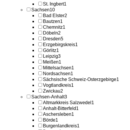
St. Ingbert
1
Sachsen
10
Bad Elster
2
Bautzen
1
Chemnitz
1
Döbeln
2
Dresden
5
Erzgebirgskreis
1
Görlitz
1
Leipzig
3
Meißen
1
Mittelsachsen
1
Nordsachsen
1
Sächsische Schweiz-Osterzgebirge
1
Vogtlandkreis
1
Zwickau
2
Sachsen-Anhalt
3
Altmarkkreis Salzwedel
1
Anhalt-Bitterfeld
1
Aschersleben
1
Börde
1
Burgenlandkreis
1