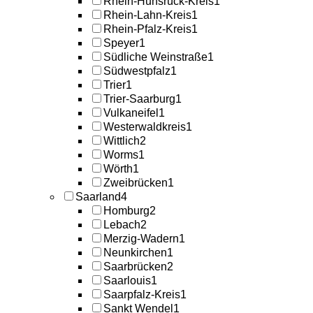
Rhein-Hunsrück-Kreis
1
Rhein-Lahn-Kreis
1
Rhein-Pfalz-Kreis
1
Speyer
1
Südliche Weinstraße
1
Südwestpfalz
1
Trier
1
Trier-Saarburg
1
Vulkaneifel
1
Westerwaldkreis
1
Wittlich
2
Worms
1
Wörth
1
Zweibrücken
1
Saarland
4
Homburg
2
Lebach
2
Merzig-Wadern
1
Neunkirchen
1
Saarbrücken
2
Saarlouis
1
Saarpfalz-Kreis
1
Sankt Wendel
1