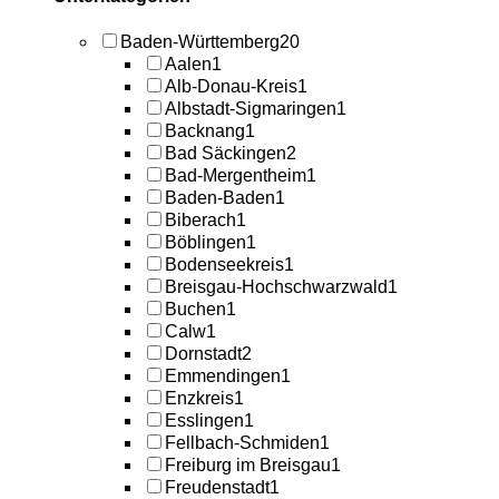
Baden-Württemberg
20
Aalen
1
Alb-Donau-Kreis
1
Albstadt-Sigmaringen
1
Backnang
1
Bad Säckingen
2
Bad-Mergentheim
1
Baden-Baden
1
Biberach
1
Böblingen
1
Bodenseekreis
1
Breisgau-Hochschwarzwald
1
Buchen
1
Calw
1
Dornstadt
2
Emmendingen
1
Enzkreis
1
Esslingen
1
Fellbach-Schmiden
1
Freiburg im Breisgau
1
Freudenstadt
1