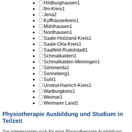
Hildburghausen
1
Ilm-Kreis
1
Jena
2
Kyffhäuserkreis
1
Mühlhausen
1
Nordhausen
1
Saale-Holzland-Kreis
1
Saale-Orla-Kreis
1
Saalfeld-Rudolstadt
1
Schmalkalden
1
Schmalkalden-Meiningen
1
Sömmerda
1
Sonneberg
1
Suhl
1
Unstrut-Hainich-Kreis
1
Wartburgkreis
1
Weimar
1
Weimarer Land
1
Physiotherapie Ausbildung und Studium in
Teilzeit
Sie interessieren sich für eine Physiotherapie Ausbildung