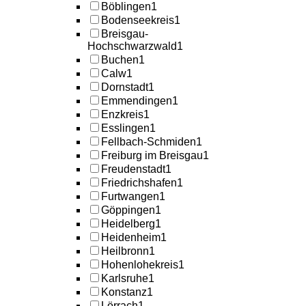
Böblingen
1
Bodenseekreis
1
Breisgau-
Hochschwarzwald
1
Buchen
1
Calw
1
Dornstadt
1
Emmendingen
1
Enzkreis
1
Esslingen
1
Fellbach-Schmiden
1
Freiburg im Breisgau
1
Freudenstadt
1
Friedrichshafen
1
Furtwangen
1
Göppingen
1
Heidelberg
1
Heidenheim
1
Heilbronn
1
Hohenlohekreis
1
Karlsruhe
1
Konstanz
1
Lörrach
1