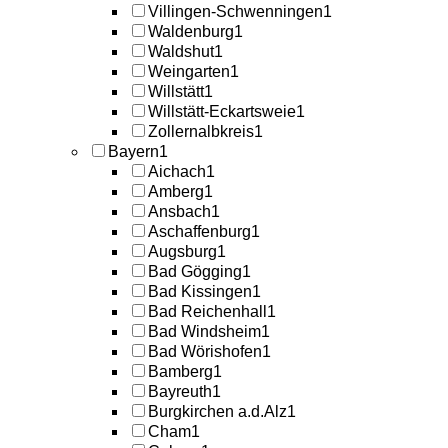
Villingen-Schwenningen
1
Waldenburg
1
Waldshut
1
Weingarten
1
Willstätt
1
Willstätt-Eckartsweie
1
Zollernalbkreis
1
Bayern
1
Aichach
1
Amberg
1
Ansbach
1
Aschaffenburg
1
Augsburg
1
Bad Gögging
1
Bad Kissingen
1
Bad Reichenhall
1
Bad Windsheim
1
Bad Wörishofen
1
Bamberg
1
Bayreuth
1
Burgkirchen a.d.Alz
1
Cham
1