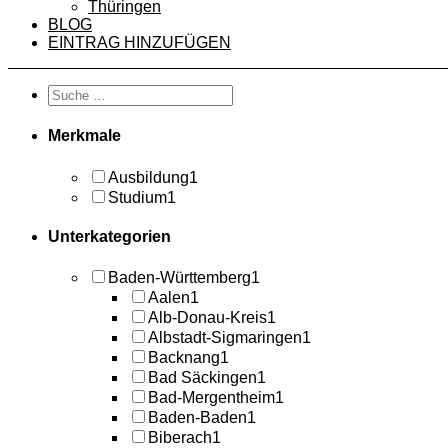
Thüringen
BLOG
EINTRAG HINZUFÜGEN
Merkmale
Ausbildung
1
Studium
1
Unterkategorien
Baden-Württemberg
1
Aalen
1
Alb-Donau-Kreis
1
Albstadt-Sigmaringen
1
Backnang
1
Bad Säckingen
1
Bad-Mergentheim
1
Baden-Baden
1
Biberach
1