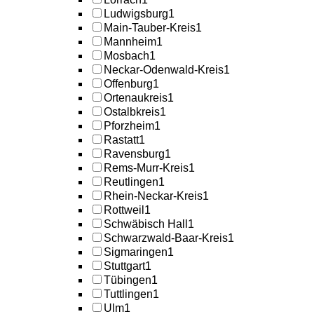
Ludwigsburg
1
Main-Tauber-Kreis
1
Mannheim
1
Mosbach
1
Neckar-Odenwald-Kreis
1
Offenburg
1
Ortenaukreis
1
Ostalbkreis
1
Pforzheim
1
Rastatt
1
Ravensburg
1
Rems-Murr-Kreis
1
Reutlingen
1
Rhein-Neckar-Kreis
1
Rottweil
1
Schwäbisch Hall
1
Schwarzwald-Baar-Kreis
1
Sigmaringen
1
Stuttgart
1
Tübingen
1
Tuttlingen
1
Ulm
1