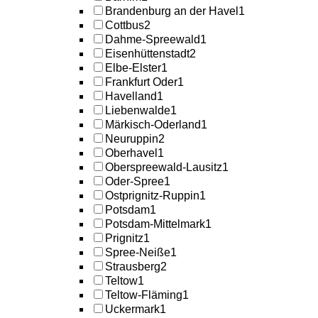
Brandenburg an der Havel
1
Cottbus
2
Dahme-Spreewald
1
Eisenhüttenstadt
2
Elbe-Elster
1
Frankfurt Oder
1
Havelland
1
Liebenwalde
1
Märkisch-Oderland
1
Neuruppin
2
Oberhavel
1
Oberspreewald-Lausitz
1
Oder-Spree
1
Ostprignitz-Ruppin
1
Potsdam
1
Potsdam-Mittelmark
1
Prignitz
1
Spree-Neiße
1
Strausberg
2
Teltow
1
Teltow-Fläming
1
Uckermark
1