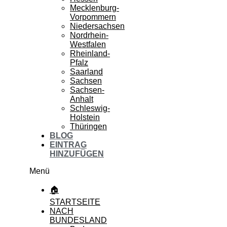
Mecklenburg-
Vorpommern
Niedersachsen
Nordrhein-
Westfalen
Rheinland-
Pfalz
Saarland
Sachsen
Sachsen-
Anhalt
Schleswig-
Holstein
Thüringen
BLOG
EINTRAG
HINZUFÜGEN
Menü
🏠
STARTSEITE
NACH
BUNDESLAND