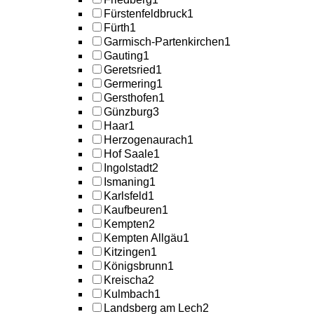
Fürstenfeldbruck
1
Fürth
1
Garmisch-Partenkirchen
1
Gauting
1
Geretsried
1
Germering
1
Gersthofen
1
Günzburg
3
Haar
1
Herzogenaurach
1
Hof Saale
1
Ingolstadt
2
Ismaning
1
Karlsfeld
1
Kaufbeuren
1
Kempten
2
Kempten Allgäu
1
Kitzingen
1
Königsbrunn
1
Kreischa
2
Kulmbach
1
Landsberg am Lech
2