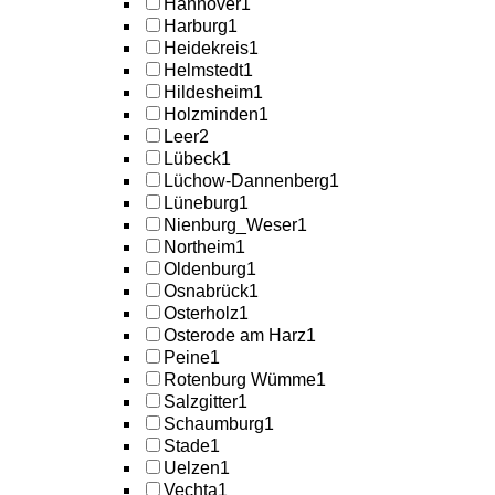
Hannover
1
Harburg
1
Heidekreis
1
Helmstedt
1
Hildesheim
1
Holzminden
1
Leer
2
Lübeck
1
Lüchow-Dannenberg
1
Lüneburg
1
Nienburg_Weser
1
Northeim
1
Oldenburg
1
Osnabrück
1
Osterholz
1
Osterode am Harz
1
Peine
1
Rotenburg Wümme
1
Salzgitter
1
Schaumburg
1
Stade
1
Uelzen
1
Vechta
1