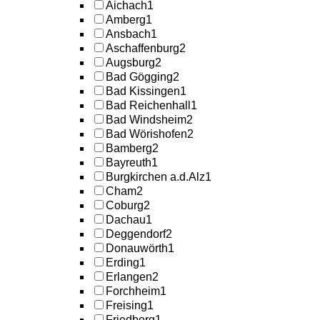
Aichach
1
Amberg
1
Ansbach
1
Aschaffenburg
2
Augsburg
2
Bad Gögging
2
Bad Kissingen
1
Bad Reichenhall
1
Bad Windsheim
2
Bad Wörishofen
2
Bamberg
2
Bayreuth
1
Burgkirchen a.d.Alz
1
Cham
2
Coburg
2
Dachau
1
Deggendorf
2
Donauwörth
1
Erding
1
Erlangen
2
Forchheim
1
Freising
1
Friedberg
1