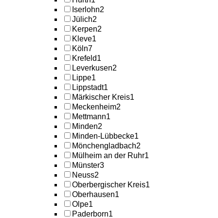
Iserlohn
2
Jülich
2
Kerpen
2
Kleve
1
Köln
7
Krefeld
1
Leverkusen
2
Lippe
1
Lippstadt
1
Märkischer Kreis
1
Meckenheim
2
Mettmann
1
Minden
2
Minden-Lübbecke
1
Mönchengladbach
2
Mülheim an der Ruhr
1
Münster
3
Neuss
2
Oberbergischer Kreis
1
Oberhausen
1
Olpe
1
Paderborn
1