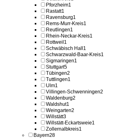
Pforzheim
1
Rastatt
1
Ravensburg
1
Rems-Murr-Kreis
1
Reutlingen
1
Rhein-Neckar-Kreis
1
Rottweil
1
Schwäbisch Hall
1
Schwarzwald-Baar-Kreis
1
Sigmaringen
1
Stuttgart
5
Tübingen
2
Tuttlingen
1
Ulm
1
Villingen-Schwenningen
2
Waldenburg
2
Waldshut
1
Weingarten
2
Willstätt
3
Willstätt-Eckartsweie
1
Zollernalbkreis
1
Bayern
28