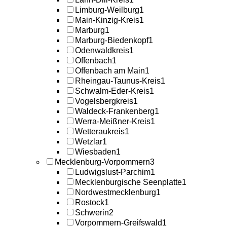
Limburg-Weilburg
1
Main-Kinzig-Kreis
1
Marburg
1
Marburg-Biedenkopf
1
Odenwaldkreis
1
Offenbach
1
Offenbach am Main
1
Rheingau-Taunus-Kreis
1
Schwalm-Eder-Kreis
1
Vogelsbergkreis
1
Waldeck-Frankenberg
1
Werra-Meißner-Kreis
1
Wetteraukreis
1
Wetzlar
1
Wiesbaden
1
Mecklenburg-Vorpommern
3
Ludwigslust-Parchim
1
Mecklenburgische Seenplatte
1
Nordwestmecklenburg
1
Rostock
1
Schwerin
2
Vorpommern-Greifswald
1