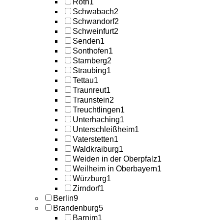
Roth
1
Schwabach
2
Schwandorf
2
Schweinfurt
2
Senden
1
Sonthofen
1
Starnberg
2
Straubing
1
Tettau
1
Traunreut
1
Traunstein
2
Treuchtlingen
1
Unterhaching
1
Unterschleißheim
1
Vaterstetten
1
Waldkraiburg
1
Weiden in der Oberpfalz
1
Weilheim in Oberbayern
1
Würzburg
1
Zirndorf
1
Berlin
9
Brandenburg
5
Barnim
1