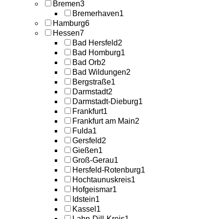
Bremen
3
Bremerhaven
1
Hamburg
6
Hessen
7
Bad Hersfeld
2
Bad Homburg
1
Bad Orb
2
Bad Wildungen
2
Bergstraße
1
Darmstadt
2
Darmstadt-Dieburg
1
Frankfurt
1
Frankfurt am Main
2
Fulda
1
Gersfeld
2
Gießen
1
Groß-Gerau
1
Hersfeld-Rotenburg
1
Hochtaunuskreis
1
Hofgeismar
1
Idstein
1
Kassel
1
Lahn-Dill-Kreis
1