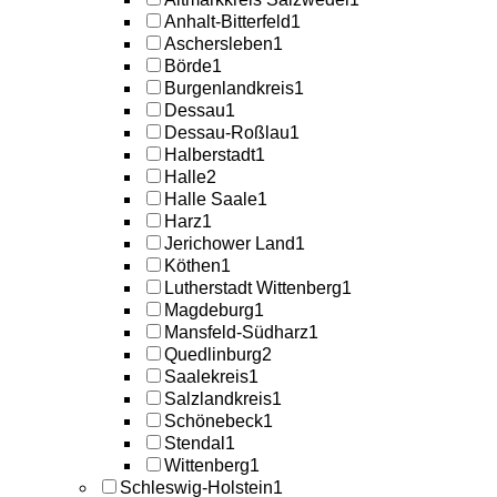
Anhalt-Bitterfeld
1
Aschersleben
1
Börde
1
Burgenlandkreis
1
Dessau
1
Dessau-Roßlau
1
Halberstadt
1
Halle
2
Halle Saale
1
Harz
1
Jerichower Land
1
Köthen
1
Lutherstadt Wittenberg
1
Magdeburg
1
Mansfeld-Südharz
1
Quedlinburg
2
Saalekreis
1
Salzlandkreis
1
Schönebeck
1
Stendal
1
Wittenberg
1
Schleswig-Holstein
1