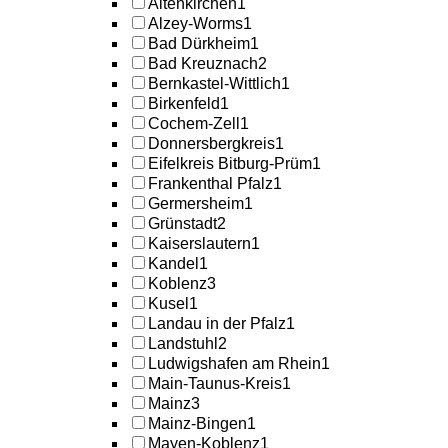
Altenkirchen
1
Alzey-Worms
1
Bad Dürkheim
1
Bad Kreuznach
2
Bernkastel-Wittlich
1
Birkenfeld
1
Cochem-Zell
1
Donnersbergkreis
1
Eifelkreis Bitburg-Prüm
1
Frankenthal Pfalz
1
Germersheim
1
Grünstadt
2
Kaiserslautern
1
Kandel
1
Koblenz
3
Kusel
1
Landau in der Pfalz
1
Landstuhl
2
Ludwigshafen am Rhein
1
Main-Taunus-Kreis
1
Mainz
3
Mainz-Bingen
1
Mayen-Koblenz
1