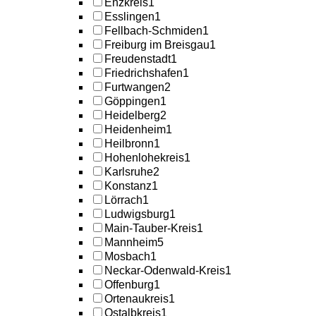
Enzkreis
1
Esslingen
1
Fellbach-Schmiden
1
Freiburg im Breisgau
1
Freudenstadt
1
Friedrichshafen
1
Furtwangen
2
Göppingen
1
Heidelberg
2
Heidenheim
1
Heilbronn
1
Hohenlohekreis
1
Karlsruhe
2
Konstanz
1
Lörrach
1
Ludwigsburg
1
Main-Tauber-Kreis
1
Mannheim
5
Mosbach
1
Neckar-Odenwald-Kreis
1
Offenburg
1
Ortenaukreis
1
Ostalbkreis
1