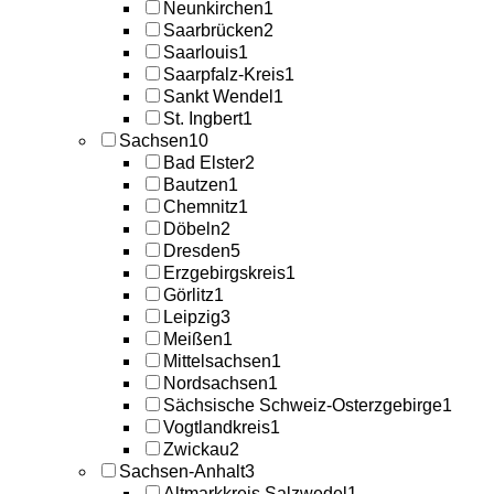
Neunkirchen
1
Saarbrücken
2
Saarlouis
1
Saarpfalz-Kreis
1
Sankt Wendel
1
St. Ingbert
1
Sachsen
10
Bad Elster
2
Bautzen
1
Chemnitz
1
Döbeln
2
Dresden
5
Erzgebirgskreis
1
Görlitz
1
Leipzig
3
Meißen
1
Mittelsachsen
1
Nordsachsen
1
Sächsische Schweiz-Osterzgebirge
1
Vogtlandkreis
1
Zwickau
2
Sachsen-Anhalt
3
Altmarkkreis Salzwedel
1