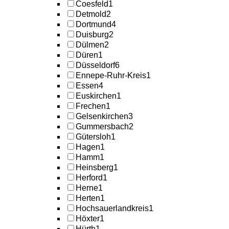
Coesfeld
1
Detmold
2
Dortmund
4
Duisburg
2
Dülmen
2
Düren
1
Düsseldorf
6
Ennepe-Ruhr-Kreis
1
Essen
4
Euskirchen
1
Frechen
1
Gelsenkirchen
3
Gummersbach
2
Gütersloh
1
Hagen
1
Hamm
1
Heinsberg
1
Herford
1
Herne
1
Herten
1
Hochsauerlandkreis
1
Höxter
1
Hürth
1