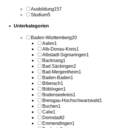
Ausbildung
157
Studium
5
Unterkategorien
Baden-Württemberg
20
Aalen
1
Alb-Donau-Kreis
1
Albstadt-Sigmaringen
1
Backnang
1
Bad Säckingen
2
Bad-Mergentheim
1
Baden-Baden
1
Biberach
1
Böblingen
1
Bodenseekreis
1
Breisgau-Hochschwarzwald
1
Buchen
1
Calw
1
Dornstadt
2
Emmendingen
1