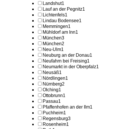
Landshut
1
Lauf an der Pegnitz
1
Lichtenfels
1
Lindau Bodensee
1
Memmingen
1
Mühldorf am Inn
1
München
3
München
2
Neu-Ulm
1
Neuburg an der Donau
1
Neufahrn bei Freising
1
Neumarkt in der Oberpfalz
1
Neusäß
1
Nördlingen
1
Nürnberg
2
Olching
1
Ottobrunn
1
Passau
1
Pfaffenhofen an der Ilm
1
Puchheim
1
Regensburg
3
Rosenheim
1