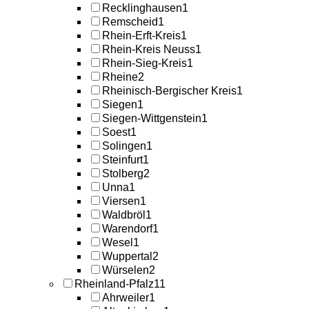
Recklinghausen
1
Remscheid
1
Rhein-Erft-Kreis
1
Rhein-Kreis Neuss
1
Rhein-Sieg-Kreis
1
Rheine
2
Rheinisch-Bergischer Kreis
1
Siegen
1
Siegen-Wittgenstein
1
Soest
1
Solingen
1
Steinfurt
1
Stolberg
2
Unna
1
Viersen
1
Waldbröl
1
Warendorf
1
Wesel
1
Wuppertal
2
Würselen
2
Rheinland-Pfalz
11
Ahrweiler
1