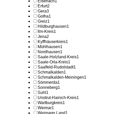
Eisenach
1
Erfurt
2
Gera
3
Gotha
1
Greiz
1
Hildburghausen
1
Ilm-Kreis
1
Jena
2
Kyffhäuserkreis
1
Mühlhausen
1
Nordhausen
1
Saale-Holzland-Kreis
1
Saale-Orla-Kreis
1
Saalfeld-Rudolstadt
1
Schmalkalden
1
Schmalkalden-Meiningen
1
Sömmerda
1
Sonneberg
1
Suhl
1
Unstrut-Hainich-Kreis
1
Wartburgkreis
1
Weimar
1
Weimarer Land
1