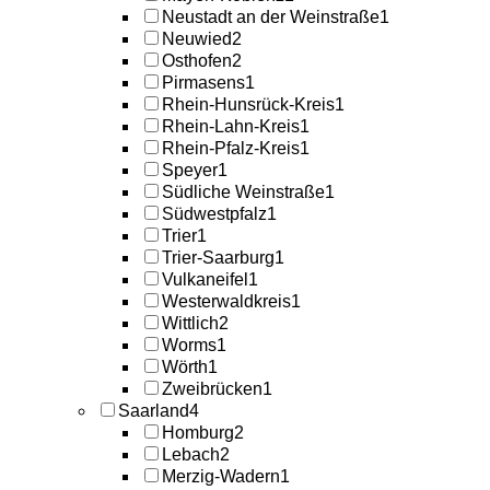
Neustadt an der Weinstraße
1
Neuwied
2
Osthofen
2
Pirmasens
1
Rhein-Hunsrück-Kreis
1
Rhein-Lahn-Kreis
1
Rhein-Pfalz-Kreis
1
Speyer
1
Südliche Weinstraße
1
Südwestpfalz
1
Trier
1
Trier-Saarburg
1
Vulkaneifel
1
Westerwaldkreis
1
Wittlich
2
Worms
1
Wörth
1
Zweibrücken
1
Saarland
4
Homburg
2
Lebach
2
Merzig-Wadern
1