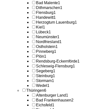
Bad Malente
1
Dithmarschen
1
Flensburg
1
Handewitt
1
Herzogtum Lauenburg
1
Kiel
1
Lübeck
1
Neumünster
1
Nordfriesland
1
Ostholstein
1
Pinneberg
1
Plön
1
Rendsburg-Eckernförde
1
Schleswig-Flensburg
1
Segeberg
1
Steinburg
1
Stormarn
1
Wedel
1
Thüringen
6
Altenburger Land
1
Bad Frankenhausen
2
Eichsfeld
1