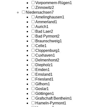
Vorpommern-Rügen
1
Zinnowitz
2
Niedersachsen
7
Amelinghausen
1
Ammerland
1
Aurich
1
Bad Laer
2
Bad Pyrmont
2
Braunschweig
1
Celle
1
Cloppenburg
1
Cuxhaven
1
Delmenhorst
2
Diepholz
1
Emden
1
Emsland
1
Friesland
1
Gifhorn
1
Goslar
1
Göttingen
1
Grafschaft Bentheim
1
Hameln-Pyrmont
1