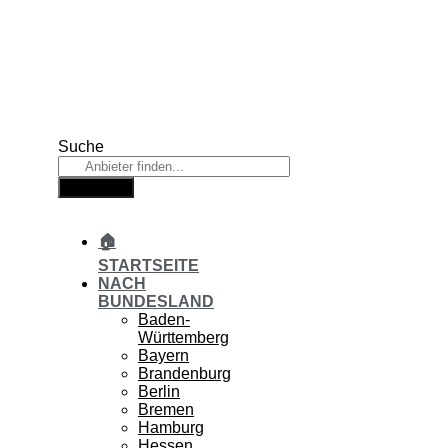
Zum
Inhalt
springen
Suche
Suche
🏠
STARTSEITE
NACH
BUNDESLAND
Baden-
Württemberg
Bayern
Brandenburg
Berlin
Bremen
Hamburg
Hessen