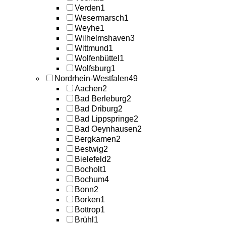
Verden
1
Wesermarsch
1
Weyhe
1
Wilhelmshaven
3
Wittmund
1
Wolfenbüttel
1
Wolfsburg
1
Nordrhein-Westfalen
49
Aachen
2
Bad Berleburg
2
Bad Driburg
2
Bad Lippspringe
2
Bad Oeynhausen
2
Bergkamen
2
Bestwig
2
Bielefeld
2
Bocholt
1
Bochum
4
Bonn
2
Borken
1
Bottrop
1
Brühl
1