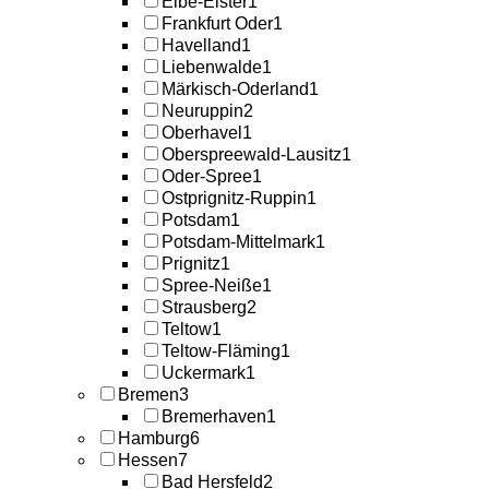
Elbe-Elster
1
Frankfurt Oder
1
Havelland
1
Liebenwalde
1
Märkisch-Oderland
1
Neuruppin
2
Oberhavel
1
Oberspreewald-Lausitz
1
Oder-Spree
1
Ostprignitz-Ruppin
1
Potsdam
1
Potsdam-Mittelmark
1
Prignitz
1
Spree-Neiße
1
Strausberg
2
Teltow
1
Teltow-Fläming
1
Uckermark
1
Bremen
3
Bremerhaven
1
Hamburg
6
Hessen
7
Bad Hersfeld
2