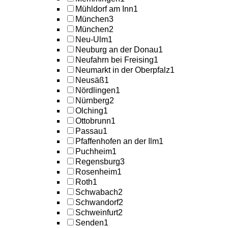
Mühldorf am Inn
1
München
3
München
2
Neu-Ulm
1
Neuburg an der Donau
1
Neufahrn bei Freising
1
Neumarkt in der Oberpfalz
1
Neusäß
1
Nördlingen
1
Nürnberg
2
Olching
1
Ottobrunn
1
Passau
1
Pfaffenhofen an der Ilm
1
Puchheim
1
Regensburg
3
Rosenheim
1
Roth
1
Schwabach
2
Schwandorf
2
Schweinfurt
2
Senden
1