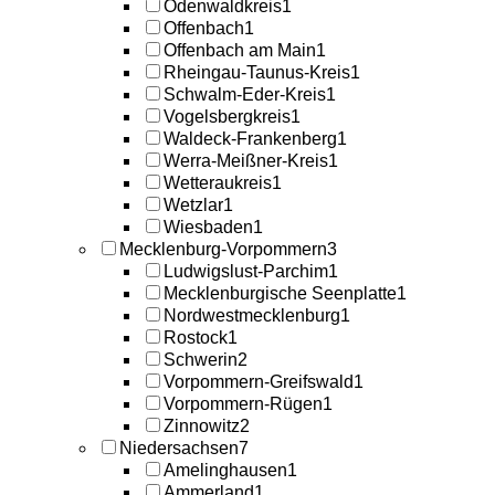
Odenwaldkreis
1
Offenbach
1
Offenbach am Main
1
Rheingau-Taunus-Kreis
1
Schwalm-Eder-Kreis
1
Vogelsbergkreis
1
Waldeck-Frankenberg
1
Werra-Meißner-Kreis
1
Wetteraukreis
1
Wetzlar
1
Wiesbaden
1
Mecklenburg-Vorpommern
3
Ludwigslust-Parchim
1
Mecklenburgische Seenplatte
1
Nordwestmecklenburg
1
Rostock
1
Schwerin
2
Vorpommern-Greifswald
1
Vorpommern-Rügen
1
Zinnowitz
2
Niedersachsen
7
Amelinghausen
1
Ammerland
1