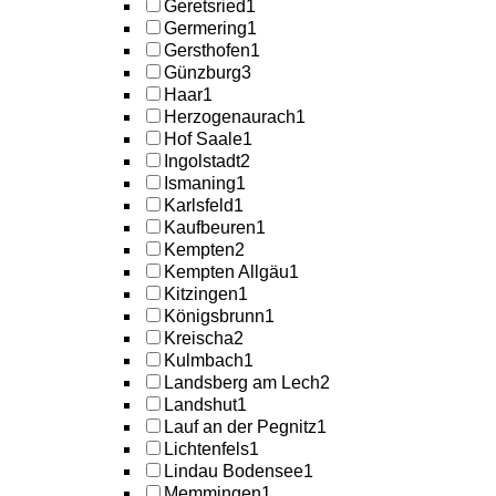
Geretsried
1
Germering
1
Gersthofen
1
Günzburg
3
Haar
1
Herzogenaurach
1
Hof Saale
1
Ingolstadt
2
Ismaning
1
Karlsfeld
1
Kaufbeuren
1
Kempten
2
Kempten Allgäu
1
Kitzingen
1
Königsbrunn
1
Kreischa
2
Kulmbach
1
Landsberg am Lech
2
Landshut
1
Lauf an der Pegnitz
1
Lichtenfels
1
Lindau Bodensee
1
Memmingen
1