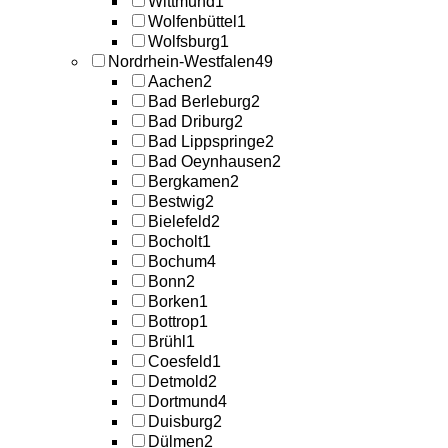
Wittmund
1
Wolfenbüttel
1
Wolfsburg
1
Nordrhein-Westfalen
49
Aachen
2
Bad Berleburg
2
Bad Driburg
2
Bad Lippspringe
2
Bad Oeynhausen
2
Bergkamen
2
Bestwig
2
Bielefeld
2
Bocholt
1
Bochum
4
Bonn
2
Borken
1
Bottrop
1
Brühl
1
Coesfeld
1
Detmold
2
Dortmund
4
Duisburg
2
Dülmen
2