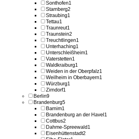
Sonthofen
1
Starnberg
2
Straubing
1
Tettau
1
Traunreut
1
Traunstein
2
Treuchtlingen
1
Unterhaching
1
Unterschleißheim
1
Vaterstetten
1
Waldkraiburg
1
Weiden in der Oberpfalz
1
Weilheim in Oberbayern
1
Würzburg
1
Zirndorf
1
Berlin
9
Brandenburg
5
Barnim
1
Brandenburg an der Havel
1
Cottbus
2
Dahme-Spreewald
1
Eisenhüttenstadt
2