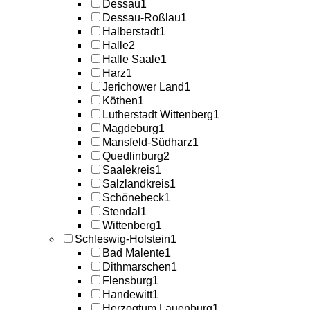
Dessau
1
Dessau-Roßlau
1
Halberstadt
1
Halle
2
Halle Saale
1
Harz
1
Jerichower Land
1
Köthen
1
Lutherstadt Wittenberg
1
Magdeburg
1
Mansfeld-Südharz
1
Quedlinburg
2
Saalekreis
1
Salzlandkreis
1
Schönebeck
1
Stendal
1
Wittenberg
1
Schleswig-Holstein
1
Bad Malente
1
Dithmarschen
1
Flensburg
1
Handewitt
1
Herzogtum Lauenburg
1