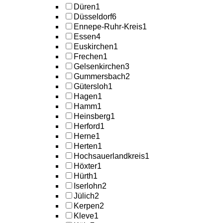
Düren
1
Düsseldorf
6
Ennepe-Ruhr-Kreis
1
Essen
4
Euskirchen
1
Frechen
1
Gelsenkirchen
3
Gummersbach
2
Gütersloh
1
Hagen
1
Hamm
1
Heinsberg
1
Herford
1
Herne
1
Herten
1
Hochsauerlandkreis
1
Höxter
1
Hürth
1
Iserlohn
2
Jülich
2
Kerpen
2
Kleve
1