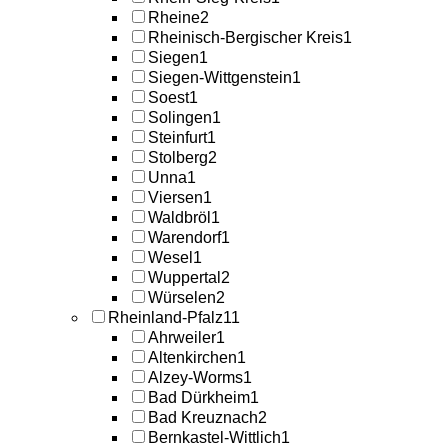
Rheine
2
Rheinisch-Bergischer Kreis
1
Siegen
1
Siegen-Wittgenstein
1
Soest
1
Solingen
1
Steinfurt
1
Stolberg
2
Unna
1
Viersen
1
Waldbröl
1
Warendorf
1
Wesel
1
Wuppertal
2
Würselen
2
Rheinland-Pfalz
11
Ahrweiler
1
Altenkirchen
1
Alzey-Worms
1
Bad Dürkheim
1
Bad Kreuznach
2
Bernkastel-Wittlich
1