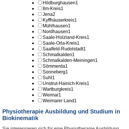
Hildburghausen
1
Ilm-Kreis
1
Jena
2
Kyffhäuserkreis
1
Mühlhausen
1
Nordhausen
1
Saale-Holzland-Kreis
1
Saale-Orla-Kreis
1
Saalfeld-Rudolstadt
1
Schmalkalden
1
Schmalkalden-Meiningen
1
Sömmerda
1
Sonneberg
1
Suhl
1
Unstrut-Hainich-Kreis
1
Wartburgkreis
1
Weimar
1
Weimarer Land
1
Physiotherapie Ausbildung und Studium in
Biokinematik
Sie interessieren sich für eine Physiotherapie Ausbildung