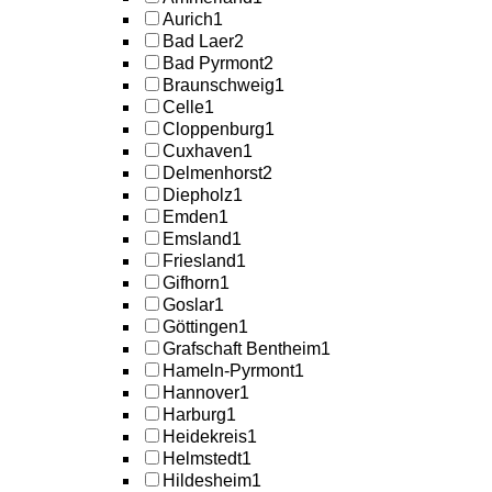
Aurich
1
Bad Laer
2
Bad Pyrmont
2
Braunschweig
1
Celle
1
Cloppenburg
1
Cuxhaven
1
Delmenhorst
2
Diepholz
1
Emden
1
Emsland
1
Friesland
1
Gifhorn
1
Goslar
1
Göttingen
1
Grafschaft Bentheim
1
Hameln-Pyrmont
1
Hannover
1
Harburg
1
Heidekreis
1
Helmstedt
1
Hildesheim
1