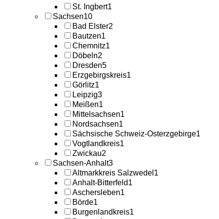
St. Ingbert
1
Sachsen
10
Bad Elster
2
Bautzen
1
Chemnitz
1
Döbeln
2
Dresden
5
Erzgebirgskreis
1
Görlitz
1
Leipzig
3
Meißen
1
Mittelsachsen
1
Nordsachsen
1
Sächsische Schweiz-Osterzgebirge
1
Vogtlandkreis
1
Zwickau
2
Sachsen-Anhalt
3
Altmarkkreis Salzwedel
1
Anhalt-Bitterfeld
1
Aschersleben
1
Börde
1
Burgenlandkreis
1