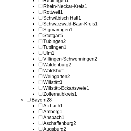
Reutlingen
1
Rhein-Neckar-Kreis
1
Rottweil
1
Schwäbisch Hall
1
Schwarzwald-Baar-Kreis
1
Sigmaringen
1
Stuttgart
5
Tübingen
2
Tuttlingen
1
Ulm
1
Villingen-Schwenningen
2
Waldenburg
2
Waldshut
1
Weingarten
2
Willstätt
3
Willstätt-Eckartsweie
1
Zollernalbkreis
1
Bayern
28
Aichach
1
Amberg
1
Ansbach
1
Aschaffenburg
2
Augsburg
2