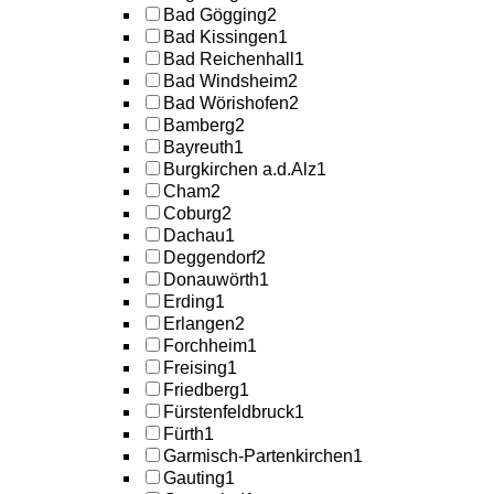
Bad Gögging
2
Bad Kissingen
1
Bad Reichenhall
1
Bad Windsheim
2
Bad Wörishofen
2
Bamberg
2
Bayreuth
1
Burgkirchen a.d.Alz
1
Cham
2
Coburg
2
Dachau
1
Deggendorf
2
Donauwörth
1
Erding
1
Erlangen
2
Forchheim
1
Freising
1
Friedberg
1
Fürstenfeldbruck
1
Fürth
1
Garmisch-Partenkirchen
1
Gauting
1