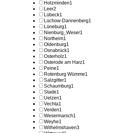
Holzminden
1
Leer
2
Lübeck
1
Lüchow-Dannenberg
1
Lüneburg
1
Nienburg_Weser
1
Northeim
1
Oldenburg
1
Osnabrück
1
Osterholz
1
Osterode am Harz
1
Peine
1
Rotenburg Wümme
1
Salzgitter
1
Schaumburg
1
Stade
1
Uelzen
1
Vechta
1
Verden
1
Wesermarsch
1
Weyhe
1
Wilhelmshaven
3