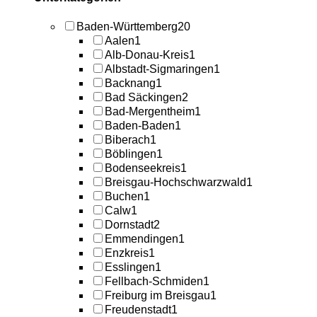
Baden-Württemberg
20
Aalen
1
Alb-Donau-Kreis
1
Albstadt-Sigmaringen
1
Backnang
1
Bad Säckingen
2
Bad-Mergentheim
1
Baden-Baden
1
Biberach
1
Böblingen
1
Bodenseekreis
1
Breisgau-Hochschwarzwald
1
Buchen
1
Calw
1
Dornstadt
2
Emmendingen
1
Enzkreis
1
Esslingen
1
Fellbach-Schmiden
1
Freiburg im Breisgau
1
Freudenstadt
1