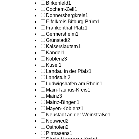
Birkenfeld
1
Cochem-Zell
1
Donnersbergkreis
1
Eifelkreis Bitburg-Prüm
1
Frankenthal Pfalz
1
Germersheim
1
Grünstadt
2
Kaiserslautern
1
Kandel
1
Koblenz
3
Kusel
1
Landau in der Pfalz
1
Landstuhl
2
Ludwigshafen am Rhein
1
Main-Taunus-Kreis
1
Mainz
3
Mainz-Bingen
1
Mayen-Koblenz
1
Neustadt an der Weinstraße
1
Neuwied
2
Osthofen
2
Pirmasens
1