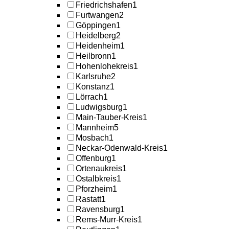
Friedrichshafen
1
Furtwangen
2
Göppingen
1
Heidelberg
2
Heidenheim
1
Heilbronn
1
Hohenlohekreis
1
Karlsruhe
2
Konstanz
1
Lörrach
1
Ludwigsburg
1
Main-Tauber-Kreis
1
Mannheim
5
Mosbach
1
Neckar-Odenwald-Kreis
1
Offenburg
1
Ortenaukreis
1
Ostalbkreis
1
Pforzheim
1
Rastatt
1
Ravensburg
1
Rems-Murr-Kreis
1