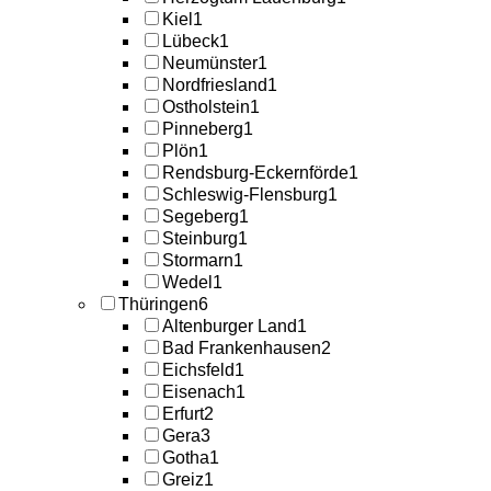
Kiel
1
Lübeck
1
Neumünster
1
Nordfriesland
1
Ostholstein
1
Pinneberg
1
Plön
1
Rendsburg-Eckernförde
1
Schleswig-Flensburg
1
Segeberg
1
Steinburg
1
Stormarn
1
Wedel
1
Thüringen
6
Altenburger Land
1
Bad Frankenhausen
2
Eichsfeld
1
Eisenach
1
Erfurt
2
Gera
3
Gotha
1
Greiz
1