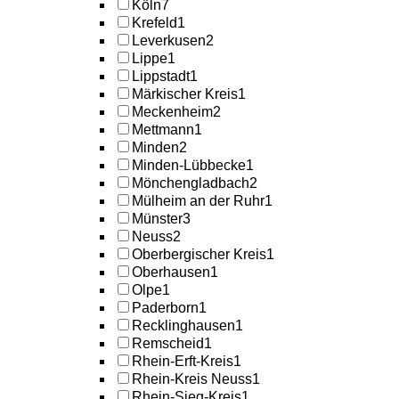
Köln
7
Krefeld
1
Leverkusen
2
Lippe
1
Lippstadt
1
Märkischer Kreis
1
Meckenheim
2
Mettmann
1
Minden
2
Minden-Lübbecke
1
Mönchengladbach
2
Mülheim an der Ruhr
1
Münster
3
Neuss
2
Oberbergischer Kreis
1
Oberhausen
1
Olpe
1
Paderborn
1
Recklinghausen
1
Remscheid
1
Rhein-Erft-Kreis
1
Rhein-Kreis Neuss
1
Rhein-Sieg-Kreis
1