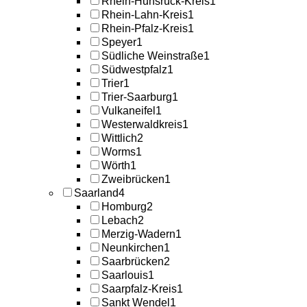
Rhein-Hunsrück-Kreis
1
Rhein-Lahn-Kreis
1
Rhein-Pfalz-Kreis
1
Speyer
1
Südliche Weinstraße
1
Südwestpfalz
1
Trier
1
Trier-Saarburg
1
Vulkaneifel
1
Westerwaldkreis
1
Wittlich
2
Worms
1
Wörth
1
Zweibrücken
1
Saarland
4
Homburg
2
Lebach
2
Merzig-Wadern
1
Neunkirchen
1
Saarbrücken
2
Saarlouis
1
Saarpfalz-Kreis
1
Sankt Wendel
1