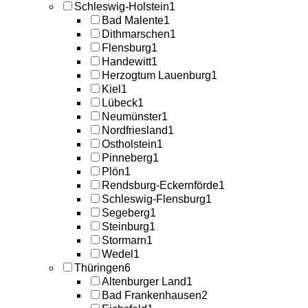
Schleswig-Holstein
1
Bad Malente
1
Dithmarschen
1
Flensburg
1
Handewitt
1
Herzogtum Lauenburg
1
Kiel
1
Lübeck
1
Neumünster
1
Nordfriesland
1
Ostholstein
1
Pinneberg
1
Plön
1
Rendsburg-Eckernförde
1
Schleswig-Flensburg
1
Segeberg
1
Steinburg
1
Stormarn
1
Wedel
1
Thüringen
6
Altenburger Land
1
Bad Frankenhausen
2