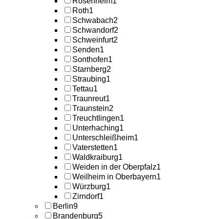
Rosenheim
1
Roth
1
Schwabach
2
Schwandorf
2
Schweinfurt
2
Senden
1
Sonthofen
1
Starnberg
2
Straubing
1
Tettau
1
Traunreut
1
Traunstein
2
Treuchtlingen
1
Unterhaching
1
Unterschleißheim
1
Vaterstetten
1
Waldkraiburg
1
Weiden in der Oberpfalz
1
Weilheim in Oberbayern
1
Würzburg
1
Zirndorf
1
Berlin
9
Brandenburg
5