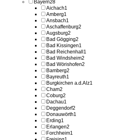
Bayern
28
Aichach
1
Amberg
1
Ansbach
1
Aschaffenburg
2
Augsburg
2
Bad Gögging
2
Bad Kissingen
1
Bad Reichenhall
1
Bad Windsheim
2
Bad Wörishofen
2
Bamberg
2
Bayreuth
1
Burgkirchen a.d.Alz
1
Cham
2
Coburg
2
Dachau
1
Deggendorf
2
Donauwörth
1
Erding
1
Erlangen
2
Forchheim
1
Freising
1