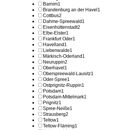
Barnim
1
Brandenburg an der Havel
1
Cottbus
2
Dahme-Spreewald
1
Eisenhüttenstadt
2
Elbe-Elster
1
Frankfurt Oder
1
Havelland
1
Liebenwalde
1
Märkisch-Oderland
1
Neuruppin
2
Oberhavel
1
Oberspreewald-Lausitz
1
Oder-Spree
1
Ostprignitz-Ruppin
1
Potsdam
1
Potsdam-Mittelmark
1
Prignitz
1
Spree-Neiße
1
Strausberg
2
Teltow
1
Teltow-Fläming
1