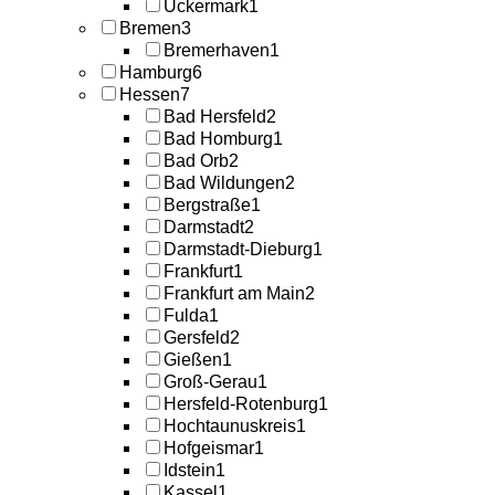
Uckermark
1
Bremen
3
Bremerhaven
1
Hamburg
6
Hessen
7
Bad Hersfeld
2
Bad Homburg
1
Bad Orb
2
Bad Wildungen
2
Bergstraße
1
Darmstadt
2
Darmstadt-Dieburg
1
Frankfurt
1
Frankfurt am Main
2
Fulda
1
Gersfeld
2
Gießen
1
Groß-Gerau
1
Hersfeld-Rotenburg
1
Hochtaunuskreis
1
Hofgeismar
1
Idstein
1
Kassel
1