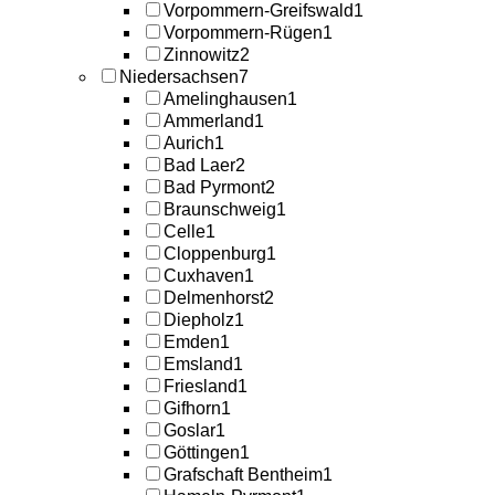
Vorpommern-Greifswald
1
Vorpommern-Rügen
1
Zinnowitz
2
Niedersachsen
7
Amelinghausen
1
Ammerland
1
Aurich
1
Bad Laer
2
Bad Pyrmont
2
Braunschweig
1
Celle
1
Cloppenburg
1
Cuxhaven
1
Delmenhorst
2
Diepholz
1
Emden
1
Emsland
1
Friesland
1
Gifhorn
1
Goslar
1
Göttingen
1
Grafschaft Bentheim
1