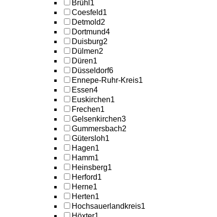
Brühl
1
Coesfeld
1
Detmold
2
Dortmund
4
Duisburg
2
Dülmen
2
Düren
1
Düsseldorf
6
Ennepe-Ruhr-Kreis
1
Essen
4
Euskirchen
1
Frechen
1
Gelsenkirchen
3
Gummersbach
2
Gütersloh
1
Hagen
1
Hamm
1
Heinsberg
1
Herford
1
Herne
1
Herten
1
Hochsauerlandkreis
1
Höxter
1