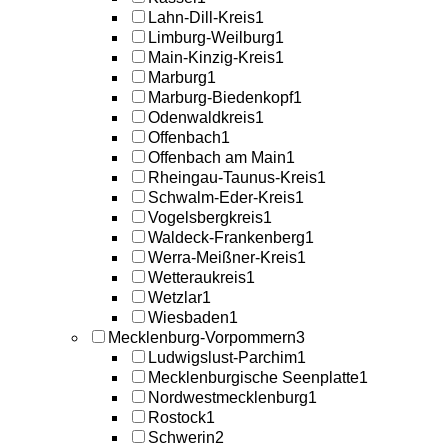
Lahn-Dill-Kreis
1
Limburg-Weilburg
1
Main-Kinzig-Kreis
1
Marburg
1
Marburg-Biedenkopf
1
Odenwaldkreis
1
Offenbach
1
Offenbach am Main
1
Rheingau-Taunus-Kreis
1
Schwalm-Eder-Kreis
1
Vogelsbergkreis
1
Waldeck-Frankenberg
1
Werra-Meißner-Kreis
1
Wetteraukreis
1
Wetzlar
1
Wiesbaden
1
Mecklenburg-Vorpommern
3
Ludwigslust-Parchim
1
Mecklenburgische Seenplatte
1
Nordwestmecklenburg
1
Rostock
1
Schwerin
2