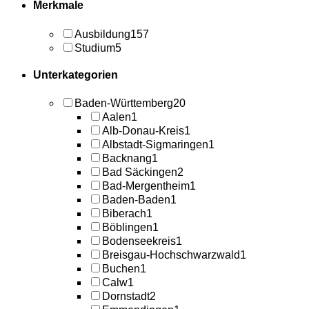
Merkmale
Ausbildung
157
Studium
5
Unterkategorien
Baden-Württemberg
20
Aalen
1
Alb-Donau-Kreis
1
Albstadt-Sigmaringen
1
Backnang
1
Bad Säckingen
2
Bad-Mergentheim
1
Baden-Baden
1
Biberach
1
Böblingen
1
Bodenseekreis
1
Breisgau-Hochschwarzwald
1
Buchen
1
Calw
1
Dornstadt
2