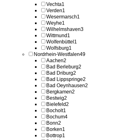
Vechta
1
Verden
1
Wesermarsch
1
Weyhe
1
Wilhelmshaven
3
Wittmund
1
Wolfenbüttel
1
Wolfsburg
1
Nordrhein-Westfalen
49
Aachen
2
Bad Berleburg
2
Bad Driburg
2
Bad Lippspringe
2
Bad Oeynhausen
2
Bergkamen
2
Bestwig
2
Bielefeld
2
Bocholt
1
Bochum
4
Bonn
2
Borken
1
Bottrop
1