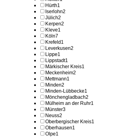
Hürth
1
Iserlohn
2
Jülich
2
Kerpen
2
Kleve
1
Köln
7
Krefeld
1
Leverkusen
2
Lippe
1
Lippstadt
1
Märkischer Kreis
1
Meckenheim
2
Mettmann
1
Minden
2
Minden-Lübbecke
1
Mönchengladbach
2
Mülheim an der Ruhr
1
Münster
3
Neuss
2
Oberbergischer Kreis
1
Oberhausen
1
Olpe
1