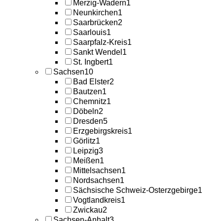
Merzig-Wadern
1
Neunkirchen
1
Saarbrücken
2
Saarlouis
1
Saarpfalz-Kreis
1
Sankt Wendel
1
St. Ingbert
1
Sachsen
10
Bad Elster
2
Bautzen
1
Chemnitz
1
Döbeln
2
Dresden
5
Erzgebirgskreis
1
Görlitz
1
Leipzig
3
Meißen
1
Mittelsachsen
1
Nordsachsen
1
Sächsische Schweiz-Osterzgebirge
1
Vogtlandkreis
1
Zwickau
2
Sachsen-Anhalt
3