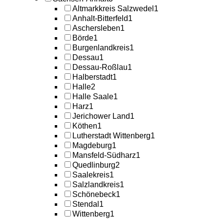
Altmarkkreis Salzwedel
1
Anhalt-Bitterfeld
1
Aschersleben
1
Börde
1
Burgenlandkreis
1
Dessau
1
Dessau-Roßlau
1
Halberstadt
1
Halle
2
Halle Saale
1
Harz
1
Jerichower Land
1
Köthen
1
Lutherstadt Wittenberg
1
Magdeburg
1
Mansfeld-Südharz
1
Quedlinburg
2
Saalekreis
1
Salzlandkreis
1
Schönebeck
1
Stendal
1
Wittenberg
1