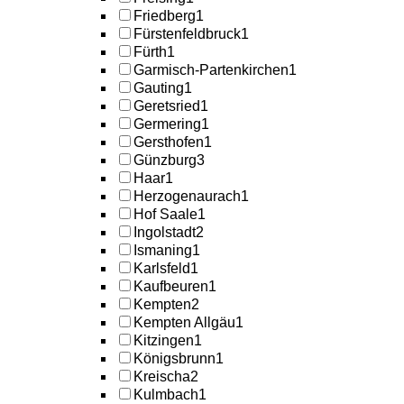
Friedberg
1
Fürstenfeldbruck
1
Fürth
1
Garmisch-Partenkirchen
1
Gauting
1
Geretsried
1
Germering
1
Gersthofen
1
Günzburg
3
Haar
1
Herzogenaurach
1
Hof Saale
1
Ingolstadt
2
Ismaning
1
Karlsfeld
1
Kaufbeuren
1
Kempten
2
Kempten Allgäu
1
Kitzingen
1
Königsbrunn
1
Kreischa
2
Kulmbach
1