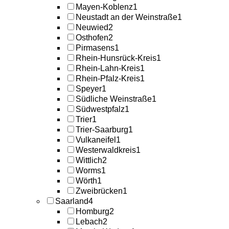
Mayen-Koblenz
1
Neustadt an der Weinstraße
1
Neuwied
2
Osthofen
2
Pirmasens
1
Rhein-Hunsrück-Kreis
1
Rhein-Lahn-Kreis
1
Rhein-Pfalz-Kreis
1
Speyer
1
Südliche Weinstraße
1
Südwestpfalz
1
Trier
1
Trier-Saarburg
1
Vulkaneifel
1
Westerwaldkreis
1
Wittlich
2
Worms
1
Wörth
1
Zweibrücken
1
Saarland
4
Homburg
2
Lebach
2