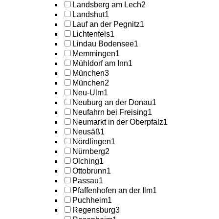
Landsberg am Lech
2
Landshut
1
Lauf an der Pegnitz
1
Lichtenfels
1
Lindau Bodensee
1
Memmingen
1
Mühldorf am Inn
1
München
3
München
2
Neu-Ulm
1
Neuburg an der Donau
1
Neufahrn bei Freising
1
Neumarkt in der Oberpfalz
1
Neusäß
1
Nördlingen
1
Nürnberg
2
Olching
1
Ottobrunn
1
Passau
1
Pfaffenhofen an der Ilm
1
Puchheim
1
Regensburg
3