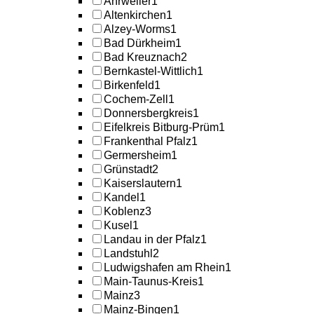
Ahrweiler
1
Altenkirchen
1
Alzey-Worms
1
Bad Dürkheim
1
Bad Kreuznach
2
Bernkastel-Wittlich
1
Birkenfeld
1
Cochem-Zell
1
Donnersbergkreis
1
Eifelkreis Bitburg-Prüm
1
Frankenthal Pfalz
1
Germersheim
1
Grünstadt
2
Kaiserslautern
1
Kandel
1
Koblenz
3
Kusel
1
Landau in der Pfalz
1
Landstuhl
2
Ludwigshafen am Rhein
1
Main-Taunus-Kreis
1
Mainz
3
Mainz-Bingen
1