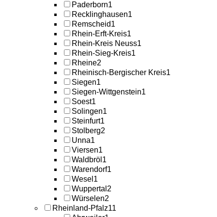
Paderborn
1
Recklinghausen
1
Remscheid
1
Rhein-Erft-Kreis
1
Rhein-Kreis Neuss
1
Rhein-Sieg-Kreis
1
Rheine
2
Rheinisch-Bergischer Kreis
1
Siegen
1
Siegen-Wittgenstein
1
Soest
1
Solingen
1
Steinfurt
1
Stolberg
2
Unna
1
Viersen
1
Waldbröl
1
Warendorf
1
Wesel
1
Wuppertal
2
Würselen
2
Rheinland-Pfalz
11