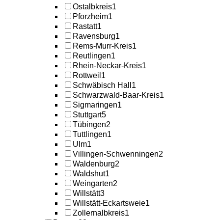
Ostalbkreis
1
Pforzheim
1
Rastatt
1
Ravensburg
1
Rems-Murr-Kreis
1
Reutlingen
1
Rhein-Neckar-Kreis
1
Rottweil
1
Schwäbisch Hall
1
Schwarzwald-Baar-Kreis
1
Sigmaringen
1
Stuttgart
5
Tübingen
2
Tuttlingen
1
Ulm
1
Villingen-Schwenningen
2
Waldenburg
2
Waldshut
1
Weingarten
2
Willstätt
3
Willstätt-Eckartsweie
1
Zollernalbkreis
1