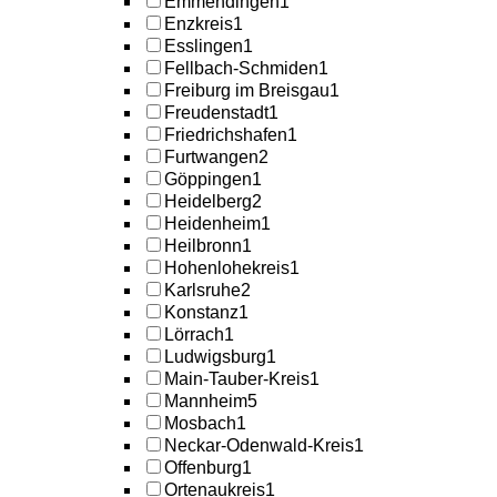
Emmendingen
1
Enzkreis
1
Esslingen
1
Fellbach-Schmiden
1
Freiburg im Breisgau
1
Freudenstadt
1
Friedrichshafen
1
Furtwangen
2
Göppingen
1
Heidelberg
2
Heidenheim
1
Heilbronn
1
Hohenlohekreis
1
Karlsruhe
2
Konstanz
1
Lörrach
1
Ludwigsburg
1
Main-Tauber-Kreis
1
Mannheim
5
Mosbach
1
Neckar-Odenwald-Kreis
1
Offenburg
1
Ortenaukreis
1