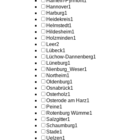
Hameln-Pyrmont
1
Hannover
1
Harburg
1
Heidekreis
1
Helmstedt
1
Hildesheim
1
Holzminden
1
Leer
2
Lübeck
1
Lüchow-Dannenberg
1
Lüneburg
1
Nienburg_Weser
1
Northeim
1
Oldenburg
1
Osnabrück
1
Osterholz
1
Osterode am Harz
1
Peine
1
Rotenburg Wümme
1
Salzgitter
1
Schaumburg
1
Stade
1
Uelzen
1