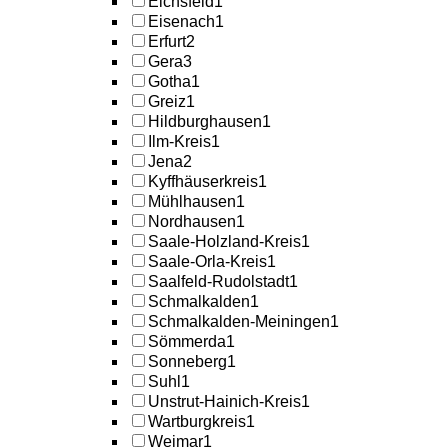
Eichsfeld
1
Eisenach
1
Erfurt
2
Gera
3
Gotha
1
Greiz
1
Hildburghausen
1
Ilm-Kreis
1
Jena
2
Kyffhäuserkreis
1
Mühlhausen
1
Nordhausen
1
Saale-Holzland-Kreis
1
Saale-Orla-Kreis
1
Saalfeld-Rudolstadt
1
Schmalkalden
1
Schmalkalden-Meiningen
1
Sömmerda
1
Sonneberg
1
Suhl
1
Unstrut-Hainich-Kreis
1
Wartburgkreis
1
Weimar
1