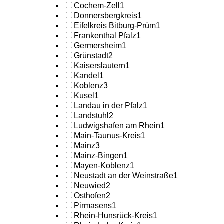
Cochem-Zell
1
Donnersbergkreis
1
Eifelkreis Bitburg-Prüm
1
Frankenthal Pfalz
1
Germersheim
1
Grünstadt
2
Kaiserslautern
1
Kandel
1
Koblenz
3
Kusel
1
Landau in der Pfalz
1
Landstuhl
2
Ludwigshafen am Rhein
1
Main-Taunus-Kreis
1
Mainz
3
Mainz-Bingen
1
Mayen-Koblenz
1
Neustadt an der Weinstraße
1
Neuwied
2
Osthofen
2
Pirmasens
1
Rhein-Hunsrück-Kreis
1