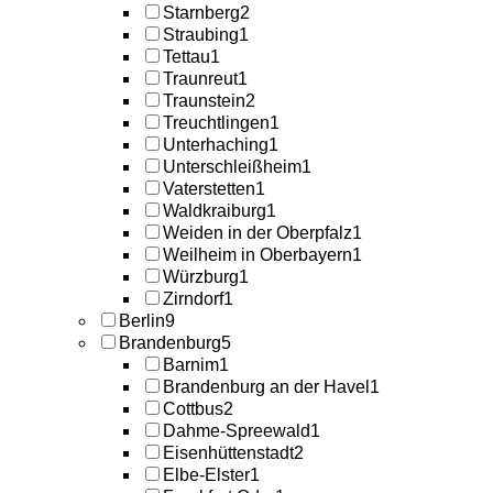
Starnberg
2
Straubing
1
Tettau
1
Traunreut
1
Traunstein
2
Treuchtlingen
1
Unterhaching
1
Unterschleißheim
1
Vaterstetten
1
Waldkraiburg
1
Weiden in der Oberpfalz
1
Weilheim in Oberbayern
1
Würzburg
1
Zirndorf
1
Berlin
9
Brandenburg
5
Barnim
1
Brandenburg an der Havel
1
Cottbus
2
Dahme-Spreewald
1
Eisenhüttenstadt
2
Elbe-Elster
1