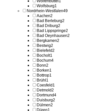
Wolfenbüttel
1
Wolfsburg
1
Nordrhein-Westfalen
49
Aachen
2
Bad Berleburg
2
Bad Driburg
2
Bad Lippspringe
2
Bad Oeynhausen
2
Bergkamen
2
Bestwig
2
Bielefeld
2
Bocholt
1
Bochum
4
Bonn
2
Borken
1
Bottrop
1
Brühl
1
Coesfeld
1
Detmold
2
Dortmund
4
Duisburg
2
Dülmen
2
Düren
1