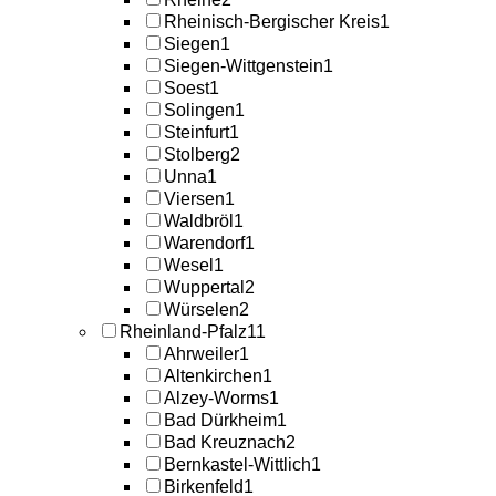
Rheinisch-Bergischer Kreis
1
Siegen
1
Siegen-Wittgenstein
1
Soest
1
Solingen
1
Steinfurt
1
Stolberg
2
Unna
1
Viersen
1
Waldbröl
1
Warendorf
1
Wesel
1
Wuppertal
2
Würselen
2
Rheinland-Pfalz
11
Ahrweiler
1
Altenkirchen
1
Alzey-Worms
1
Bad Dürkheim
1
Bad Kreuznach
2
Bernkastel-Wittlich
1
Birkenfeld
1