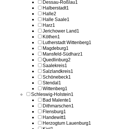
Dessau-Roßlau
1
Halberstadt
1
Halle
2
Halle Saale
1
Harz
1
Jerichower Land
1
Köthen
1
Lutherstadt Wittenberg
1
Magdeburg
1
Mansfeld-Südharz
1
Quedlinburg
2
Saalekreis
1
Salzlandkreis
1
Schönebeck
1
Stendal
1
Wittenberg
1
Schleswig-Holstein
1
Bad Malente
1
Dithmarschen
1
Flensburg
1
Handewitt
1
Herzogtum Lauenburg
1
Kiel
1