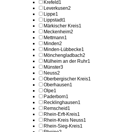
Krefeld
1
Leverkusen
2
Lippe
1
Lippstadt
1
Märkischer Kreis
1
Meckenheim
2
Mettmann
1
Minden
2
Minden-Lübbecke
1
Mönchengladbach
2
Mülheim an der Ruhr
1
Münster
3
Neuss
2
Oberbergischer Kreis
1
Oberhausen
1
Olpe
1
Paderborn
1
Recklinghausen
1
Remscheid
1
Rhein-Erft-Kreis
1
Rhein-Kreis Neuss
1
Rhein-Sieg-Kreis
1
Rheine
2