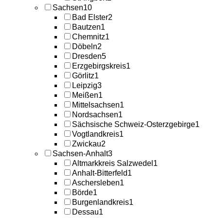
Sachsen
10
Bad Elster
2
Bautzen
1
Chemnitz
1
Döbeln
2
Dresden
5
Erzgebirgskreis
1
Görlitz
1
Leipzig
3
Meißen
1
Mittelsachsen
1
Nordsachsen
1
Sächsische Schweiz-Osterzgebirge
1
Vogtlandkreis
1
Zwickau
2
Sachsen-Anhalt
3
Altmarkkreis Salzwedel
1
Anhalt-Bitterfeld
1
Aschersleben
1
Börde
1
Burgenlandkreis
1
Dessau
1