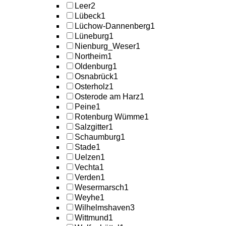
Leer
2
Lübeck
1
Lüchow-Dannenberg
1
Lüneburg
1
Nienburg_Weser
1
Northeim
1
Oldenburg
1
Osnabrück
1
Osterholz
1
Osterode am Harz
1
Peine
1
Rotenburg Wümme
1
Salzgitter
1
Schaumburg
1
Stade
1
Uelzen
1
Vechta
1
Verden
1
Wesermarsch
1
Weyhe
1
Wilhelmshaven
3
Wittmund
1