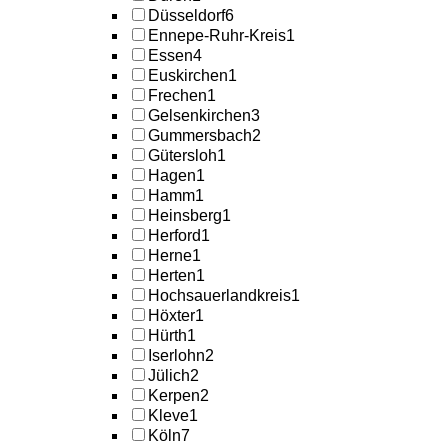
Düsseldorf
6
Ennepe-Ruhr-Kreis
1
Essen
4
Euskirchen
1
Frechen
1
Gelsenkirchen
3
Gummersbach
2
Gütersloh
1
Hagen
1
Hamm
1
Heinsberg
1
Herford
1
Herne
1
Herten
1
Hochsauerlandkreis
1
Höxter
1
Hürth
1
Iserlohn
2
Jülich
2
Kerpen
2
Kleve
1
Köln
7