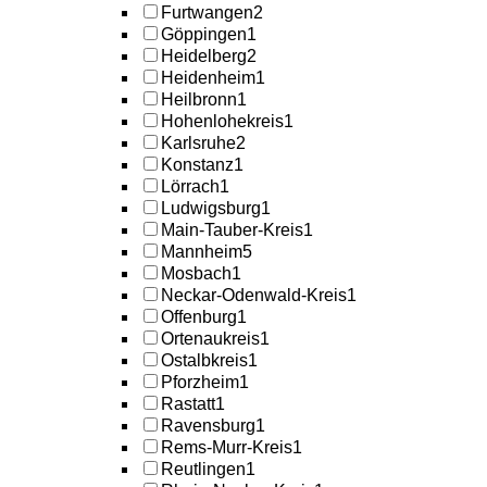
Furtwangen
2
Göppingen
1
Heidelberg
2
Heidenheim
1
Heilbronn
1
Hohenlohekreis
1
Karlsruhe
2
Konstanz
1
Lörrach
1
Ludwigsburg
1
Main-Tauber-Kreis
1
Mannheim
5
Mosbach
1
Neckar-Odenwald-Kreis
1
Offenburg
1
Ortenaukreis
1
Ostalbkreis
1
Pforzheim
1
Rastatt
1
Ravensburg
1
Rems-Murr-Kreis
1
Reutlingen
1