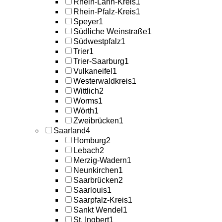
Rhein-Lahn-Kreis
1
Rhein-Pfalz-Kreis
1
Speyer
1
Südliche Weinstraße
1
Südwestpfalz
1
Trier
1
Trier-Saarburg
1
Vulkaneifel
1
Westerwaldkreis
1
Wittlich
2
Worms
1
Wörth
1
Zweibrücken
1
Saarland
4
Homburg
2
Lebach
2
Merzig-Wadern
1
Neunkirchen
1
Saarbrücken
2
Saarlouis
1
Saarpfalz-Kreis
1
Sankt Wendel
1
St. Ingbert
1