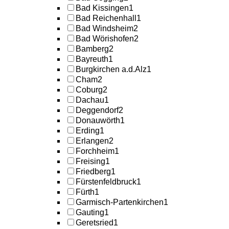
Bad Kissingen
1
Bad Reichenhall
1
Bad Windsheim
2
Bad Wörishofen
2
Bamberg
2
Bayreuth
1
Burgkirchen a.d.Alz
1
Cham
2
Coburg
2
Dachau
1
Deggendorf
2
Donauwörth
1
Erding
1
Erlangen
2
Forchheim
1
Freising
1
Friedberg
1
Fürstenfeldbruck
1
Fürth
1
Garmisch-Partenkirchen
1
Gauting
1
Geretsried
1