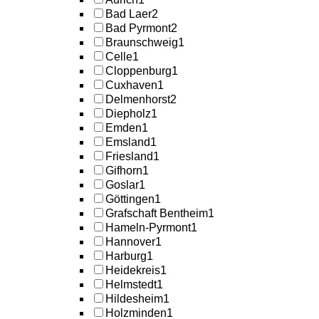
Bad Laer
2
Bad Pyrmont
2
Braunschweig
1
Celle
1
Cloppenburg
1
Cuxhaven
1
Delmenhorst
2
Diepholz
1
Emden
1
Emsland
1
Friesland
1
Gifhorn
1
Goslar
1
Göttingen
1
Grafschaft Bentheim
1
Hameln-Pyrmont
1
Hannover
1
Harburg
1
Heidekreis
1
Helmstedt
1
Hildesheim
1
Holzminden
1