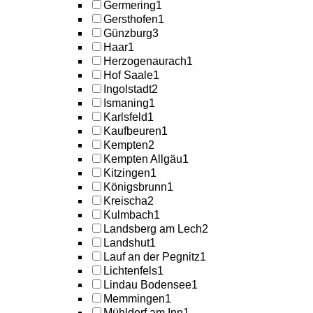
Germering
1
Gersthofen
1
Günzburg
3
Haar
1
Herzogenaurach
1
Hof Saale
1
Ingolstadt
2
Ismaning
1
Karlsfeld
1
Kaufbeuren
1
Kempten
2
Kempten Allgäu
1
Kitzingen
1
Königsbrunn
1
Kreischa
2
Kulmbach
1
Landsberg am Lech
2
Landshut
1
Lauf an der Pegnitz
1
Lichtenfels
1
Lindau Bodensee
1
Memmingen
1
Mühldorf am Inn
1