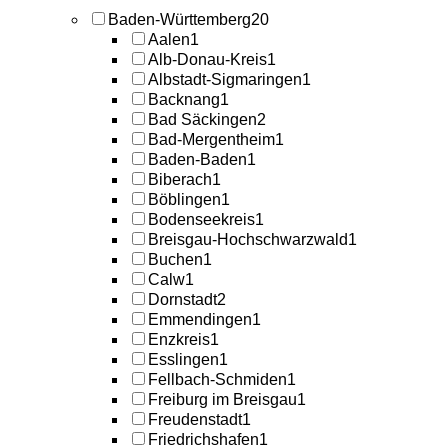
Baden-Württemberg
20
Aalen
1
Alb-Donau-Kreis
1
Albstadt-Sigmaringen
1
Backnang
1
Bad Säckingen
2
Bad-Mergentheim
1
Baden-Baden
1
Biberach
1
Böblingen
1
Bodenseekreis
1
Breisgau-Hochschwarzwald
1
Buchen
1
Calw
1
Dornstadt
2
Emmendingen
1
Enzkreis
1
Esslingen
1
Fellbach-Schmiden
1
Freiburg im Breisgau
1
Freudenstadt
1
Friedrichshafen
1