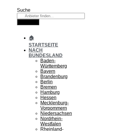
Zum
Inhalt
Suche
springen
Suche
🏠
STARTSEITE
NACH
BUNDESLAND
Baden-
Württemberg
Bayern
Brandenburg
Berlin
Bremen
Hamburg
Hessen
Mecklenburg-
Vorpommern
Niedersachsen
Nordrhein-
Westfalen
Rheinland-