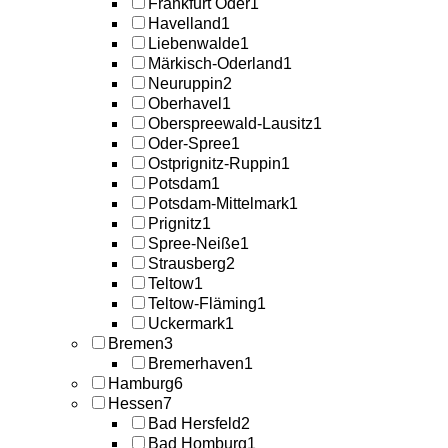
Frankfurt Oder
1
Havelland
1
Liebenwalde
1
Märkisch-Oderland
1
Neuruppin
2
Oberhavel
1
Oberspreewald-Lausitz
1
Oder-Spree
1
Ostprignitz-Ruppin
1
Potsdam
1
Potsdam-Mittelmark
1
Prignitz
1
Spree-Neiße
1
Strausberg
2
Teltow
1
Teltow-Fläming
1
Uckermark
1
Bremen
3
Bremerhaven
1
Hamburg
6
Hessen
7
Bad Hersfeld
2
Bad Homburg
1