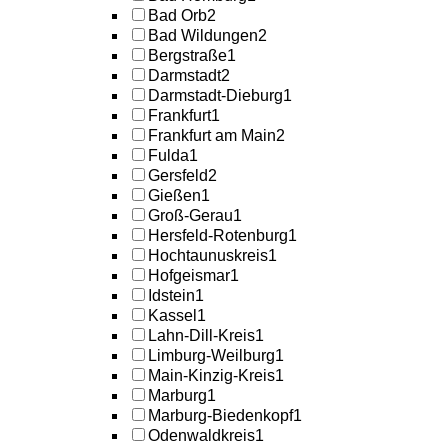
Bad Orb
2
Bad Wildungen
2
Bergstraße
1
Darmstadt
2
Darmstadt-Dieburg
1
Frankfurt
1
Frankfurt am Main
2
Fulda
1
Gersfeld
2
Gießen
1
Groß-Gerau
1
Hersfeld-Rotenburg
1
Hochtaunuskreis
1
Hofgeismar
1
Idstein
1
Kassel
1
Lahn-Dill-Kreis
1
Limburg-Weilburg
1
Main-Kinzig-Kreis
1
Marburg
1
Marburg-Biedenkopf
1
Odenwaldkreis
1