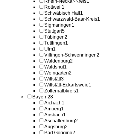
Rhein-Neckar-Kreis
1
Rottweil
1
Schwäbisch Hall
1
Schwarzwald-Baar-Kreis
1
Sigmaringen
1
Stuttgart
5
Tübingen
2
Tuttlingen
1
Ulm
1
Villingen-Schwenningen
2
Waldenburg
2
Waldshut
1
Weingarten
2
Willstätt
3
Willstätt-Eckartsweie
1
Zollernalbkreis
1
Bayern
28
Aichach
1
Amberg
1
Ansbach
1
Aschaffenburg
2
Augsburg
2
Bad Gögging
2