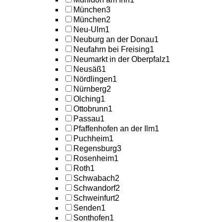
München
3
München
2
Neu-Ulm
1
Neuburg an der Donau
1
Neufahrn bei Freising
1
Neumarkt in der Oberpfalz
1
Neusäß
1
Nördlingen
1
Nürnberg
2
Olching
1
Ottobrunn
1
Passau
1
Pfaffenhofen an der Ilm
1
Puchheim
1
Regensburg
3
Rosenheim
1
Roth
1
Schwabach
2
Schwandorf
2
Schweinfurt
2
Senden
1
Sonthofen
1