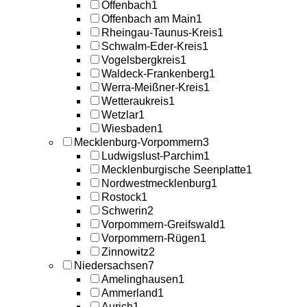
Offenbach
1
Offenbach am Main
1
Rheingau-Taunus-Kreis
1
Schwalm-Eder-Kreis
1
Vogelsbergkreis
1
Waldeck-Frankenberg
1
Werra-Meißner-Kreis
1
Wetteraukreis
1
Wetzlar
1
Wiesbaden
1
Mecklenburg-Vorpommern
3
Ludwigslust-Parchim
1
Mecklenburgische Seenplatte
1
Nordwestmecklenburg
1
Rostock
1
Schwerin
2
Vorpommern-Greifswald
1
Vorpommern-Rügen
1
Zinnowitz
2
Niedersachsen
7
Amelinghausen
1
Ammerland
1
Aurich
1