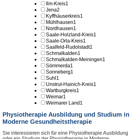
Ilm-Kreis
1
Jena
2
Kyffhäuserkreis
1
Mühlhausen
1
Nordhausen
1
Saale-Holzland-Kreis
1
Saale-Orla-Kreis
1
Saalfeld-Rudolstadt
1
Schmalkalden
1
Schmalkalden-Meiningen
1
Sömmerda
1
Sonneberg
1
Suhl
1
Unstrut-Hainich-Kreis
1
Wartburgkreis
1
Weimar
1
Weimarer Land
1
Physiotherapie Ausbildung und Studium in
Moderne Gesundheitstherapie
Sie interessieren sich für eine Physiotherapie Ausbildung
oder ein Studium der Physiotherapie in Moderne