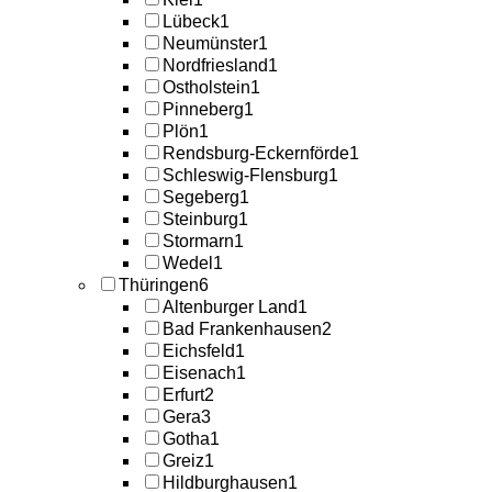
Lübeck
1
Neumünster
1
Nordfriesland
1
Ostholstein
1
Pinneberg
1
Plön
1
Rendsburg-Eckernförde
1
Schleswig-Flensburg
1
Segeberg
1
Steinburg
1
Stormarn
1
Wedel
1
Thüringen
6
Altenburger Land
1
Bad Frankenhausen
2
Eichsfeld
1
Eisenach
1
Erfurt
2
Gera
3
Gotha
1
Greiz
1
Hildburghausen
1