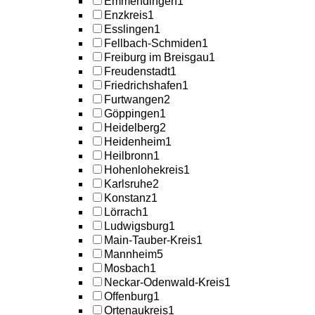
Emmendingen
1
Enzkreis
1
Esslingen
1
Fellbach-Schmiden
1
Freiburg im Breisgau
1
Freudenstadt
1
Friedrichshafen
1
Furtwangen
2
Göppingen
1
Heidelberg
2
Heidenheim
1
Heilbronn
1
Hohenlohekreis
1
Karlsruhe
2
Konstanz
1
Lörrach
1
Ludwigsburg
1
Main-Tauber-Kreis
1
Mannheim
5
Mosbach
1
Neckar-Odenwald-Kreis
1
Offenburg
1
Ortenaukreis
1