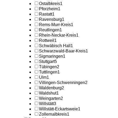
Ostalbkreis
1
Pforzheim
1
Rastatt
1
Ravensburg
1
Rems-Murr-Kreis
1
Reutlingen
1
Rhein-Neckar-Kreis
1
Rottweil
1
Schwäbisch Hall
1
Schwarzwald-Baar-Kreis
1
Sigmaringen
1
Stuttgart
5
Tübingen
2
Tuttlingen
1
Ulm
1
Villingen-Schwenningen
2
Waldenburg
2
Waldshut
1
Weingarten
2
Willstätt
3
Willstätt-Eckartsweie
1
Zollernalbkreis
1