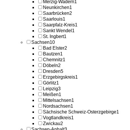
Merzig-Wadern
1
Neunkirchen
1
Saarbrücken
2
Saarlouis
1
Saarpfalz-Kreis
1
Sankt Wendel
1
St. Ingbert
1
Sachsen
10
Bad Elster
2
Bautzen
1
Chemnitz
1
Döbeln
2
Dresden
5
Erzgebirgskreis
1
Görlitz
1
Leipzig
3
Meißen
1
Mittelsachsen
1
Nordsachsen
1
Sächsische Schweiz-Osterzgebirge
1
Vogtlandkreis
1
Zwickau
2
Sachsen-Anhalt
3