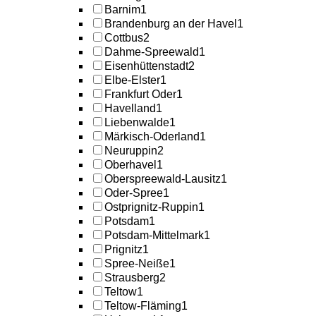
Barnim
1
Brandenburg an der Havel
1
Cottbus
2
Dahme-Spreewald
1
Eisenhüttenstadt
2
Elbe-Elster
1
Frankfurt Oder
1
Havelland
1
Liebenwalde
1
Märkisch-Oderland
1
Neuruppin
2
Oberhavel
1
Oberspreewald-Lausitz
1
Oder-Spree
1
Ostprignitz-Ruppin
1
Potsdam
1
Potsdam-Mittelmark
1
Prignitz
1
Spree-Neiße
1
Strausberg
2
Teltow
1
Teltow-Fläming
1