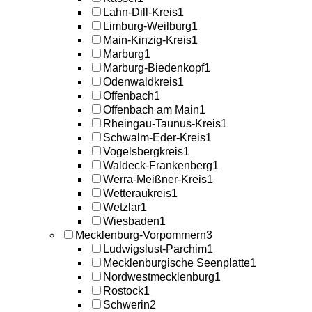
Lahn-Dill-Kreis
1
Limburg-Weilburg
1
Main-Kinzig-Kreis
1
Marburg
1
Marburg-Biedenkopf
1
Odenwaldkreis
1
Offenbach
1
Offenbach am Main
1
Rheingau-Taunus-Kreis
1
Schwalm-Eder-Kreis
1
Vogelsbergkreis
1
Waldeck-Frankenberg
1
Werra-Meißner-Kreis
1
Wetteraukreis
1
Wetzlar
1
Wiesbaden
1
Mecklenburg-Vorpommern
3
Ludwigslust-Parchim
1
Mecklenburgische Seenplatte
1
Nordwestmecklenburg
1
Rostock
1
Schwerin
2