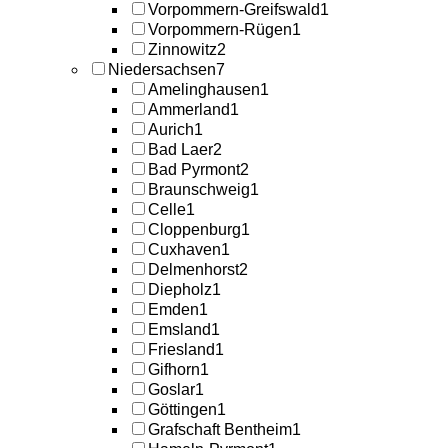
Vorpommern-Greifswald
1
Vorpommern-Rügen
1
Zinnowitz
2
Niedersachsen
7
Amelinghausen
1
Ammerland
1
Aurich
1
Bad Laer
2
Bad Pyrmont
2
Braunschweig
1
Celle
1
Cloppenburg
1
Cuxhaven
1
Delmenhorst
2
Diepholz
1
Emden
1
Emsland
1
Friesland
1
Gifhorn
1
Goslar
1
Göttingen
1
Grafschaft Bentheim
1