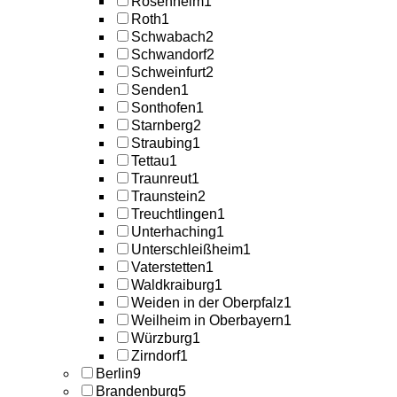
Rosenheim
1
Roth
1
Schwabach
2
Schwandorf
2
Schweinfurt
2
Senden
1
Sonthofen
1
Starnberg
2
Straubing
1
Tettau
1
Traunreut
1
Traunstein
2
Treuchtlingen
1
Unterhaching
1
Unterschleißheim
1
Vaterstetten
1
Waldkraiburg
1
Weiden in der Oberpfalz
1
Weilheim in Oberbayern
1
Würzburg
1
Zirndorf
1
Berlin
9
Brandenburg
5