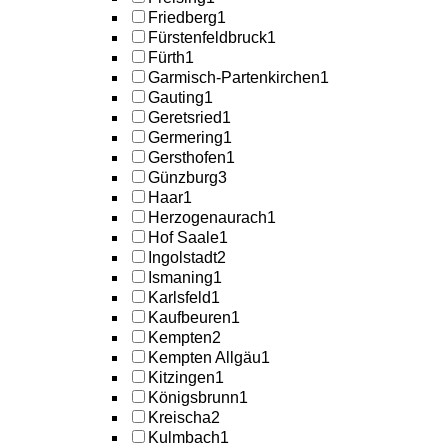
Friedberg
1
Fürstenfeldbruck
1
Fürth
1
Garmisch-Partenkirchen
1
Gauting
1
Geretsried
1
Germering
1
Gersthofen
1
Günzburg
3
Haar
1
Herzogenaurach
1
Hof Saale
1
Ingolstadt
2
Ismaning
1
Karlsfeld
1
Kaufbeuren
1
Kempten
2
Kempten Allgäu
1
Kitzingen
1
Königsbrunn
1
Kreischa
2
Kulmbach
1