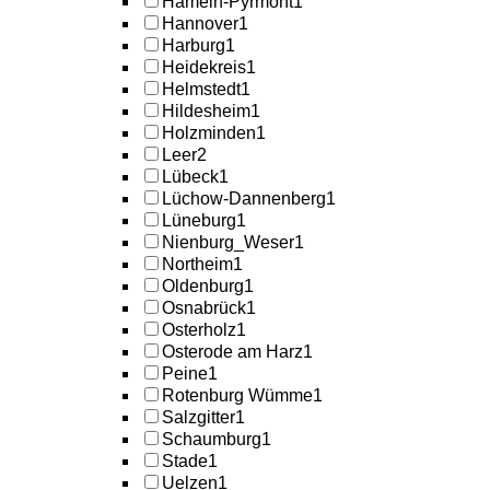
Hameln-Pyrmont
1
Hannover
1
Harburg
1
Heidekreis
1
Helmstedt
1
Hildesheim
1
Holzminden
1
Leer
2
Lübeck
1
Lüchow-Dannenberg
1
Lüneburg
1
Nienburg_Weser
1
Northeim
1
Oldenburg
1
Osnabrück
1
Osterholz
1
Osterode am Harz
1
Peine
1
Rotenburg Wümme
1
Salzgitter
1
Schaumburg
1
Stade
1
Uelzen
1