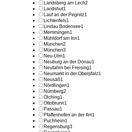
Landsberg am Lech
2
Landshut
1
Lauf an der Pegnitz
1
Lichtenfels
1
Lindau Bodensee
1
Memmingen
1
Mühldorf am Inn
1
München
2
München
3
Neu-Ulm
1
Neuburg an der Donau
1
Neufahrn bei Freising
1
Neumarkt in der Oberpfalz
1
Neusäß
1
Nördlingen
1
Nürnberg
2
Olching
1
Ottobrunn
1
Passau
1
Pfaffenhofen an der Ilm
1
Puchheim
1
Regensburg
3