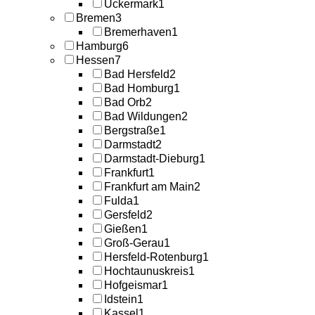
Uckermark
1
Bremen
3
Bremerhaven
1
Hamburg
6
Hessen
7
Bad Hersfeld
2
Bad Homburg
1
Bad Orb
2
Bad Wildungen
2
Bergstraße
1
Darmstadt
2
Darmstadt-Dieburg
1
Frankfurt
1
Frankfurt am Main
2
Fulda
1
Gersfeld
2
Gießen
1
Groß-Gerau
1
Hersfeld-Rotenburg
1
Hochtaunuskreis
1
Hofgeismar
1
Idstein
1
Kassel
1