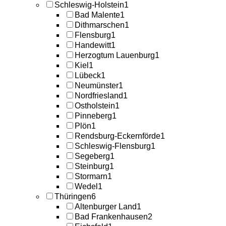
Schleswig-Holstein
1
Bad Malente
1
Dithmarschen
1
Flensburg
1
Handewitt
1
Herzogtum Lauenburg
1
Kiel
1
Lübeck
1
Neumünster
1
Nordfriesland
1
Ostholstein
1
Pinneberg
1
Plön
1
Rendsburg-Eckernförde
1
Schleswig-Flensburg
1
Segeberg
1
Steinburg
1
Stormarn
1
Wedel
1
Thüringen
6
Altenburger Land
1
Bad Frankenhausen
2