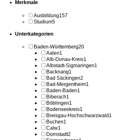
Merkmale
Ausbildung
157
Studium
5
Unterkategorien
Baden-Württemberg
20
Aalen
1
Alb-Donau-Kreis
1
Albstadt-Sigmaringen
1
Backnang
1
Bad Säckingen
2
Bad-Mergentheim
1
Baden-Baden
1
Biberach
1
Böblingen
1
Bodenseekreis
1
Breisgau-Hochschwarzwald
1
Buchen
1
Calw
1
Dornstadt
2