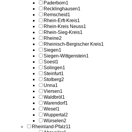
Paderborn
1
Recklinghausen
1
Remscheid
1
Rhein-Erft-Kreis
1
Rhein-Kreis Neuss
1
Rhein-Sieg-Kreis
1
Rheine
2
Rheinisch-Bergischer Kreis
1
Siegen
1
Siegen-Wittgenstein
1
Soest
1
Solingen
1
Steinfurt
1
Stolberg
2
Unna
1
Viersen
1
Waldbröl
1
Warendorf
1
Wesel
1
Wuppertal
2
Würselen
2
Rheinland-Pfalz
11