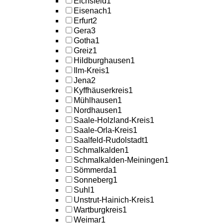
Eichsfeld
1
Eisenach
1
Erfurt
2
Gera
3
Gotha
1
Greiz
1
Hildburghausen
1
Ilm-Kreis
1
Jena
2
Kyffhäuserkreis
1
Mühlhausen
1
Nordhausen
1
Saale-Holzland-Kreis
1
Saale-Orla-Kreis
1
Saalfeld-Rudolstadt
1
Schmalkalden
1
Schmalkalden-Meiningen
1
Sömmerda
1
Sonneberg
1
Suhl
1
Unstrut-Hainich-Kreis
1
Wartburgkreis
1
Weimar
1