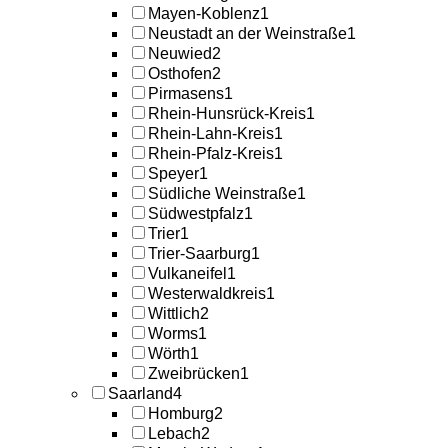
Mayen-Koblenz
1
Neustadt an der Weinstraße
1
Neuwied
2
Osthofen
2
Pirmasens
1
Rhein-Hunsrück-Kreis
1
Rhein-Lahn-Kreis
1
Rhein-Pfalz-Kreis
1
Speyer
1
Südliche Weinstraße
1
Südwestpfalz
1
Trier
1
Trier-Saarburg
1
Vulkaneifel
1
Westerwaldkreis
1
Wittlich
2
Worms
1
Wörth
1
Zweibrücken
1
Saarland
4
Homburg
2
Lebach
2