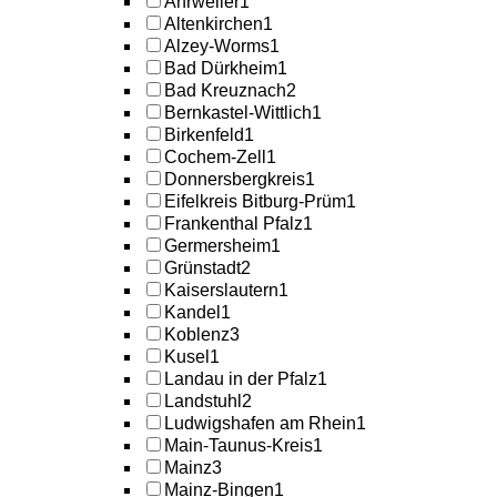
Ahrweiler
1
Altenkirchen
1
Alzey-Worms
1
Bad Dürkheim
1
Bad Kreuznach
2
Bernkastel-Wittlich
1
Birkenfeld
1
Cochem-Zell
1
Donnersbergkreis
1
Eifelkreis Bitburg-Prüm
1
Frankenthal Pfalz
1
Germersheim
1
Grünstadt
2
Kaiserslautern
1
Kandel
1
Koblenz
3
Kusel
1
Landau in der Pfalz
1
Landstuhl
2
Ludwigshafen am Rhein
1
Main-Taunus-Kreis
1
Mainz
3
Mainz-Bingen
1