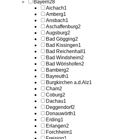
Bayern
28
Aichach
1
Amberg
1
Ansbach
1
Aschaffenburg
2
Augsburg
2
Bad Gögging
2
Bad Kissingen
1
Bad Reichenhall
1
Bad Windsheim
2
Bad Wörishofen
2
Bamberg
2
Bayreuth
1
Burgkirchen a.d.Alz
1
Cham
2
Coburg
2
Dachau
1
Deggendorf
2
Donauwörth
1
Erding
1
Erlangen
2
Forchheim
1
Freising
1