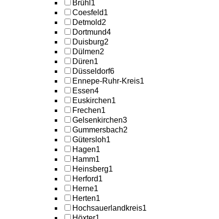
Brühl
1
Coesfeld
1
Detmold
2
Dortmund
4
Duisburg
2
Dülmen
2
Düren
1
Düsseldorf
6
Ennepe-Ruhr-Kreis
1
Essen
4
Euskirchen
1
Frechen
1
Gelsenkirchen
3
Gummersbach
2
Gütersloh
1
Hagen
1
Hamm
1
Heinsberg
1
Herford
1
Herne
1
Herten
1
Hochsauerlandkreis
1
Höxter
1