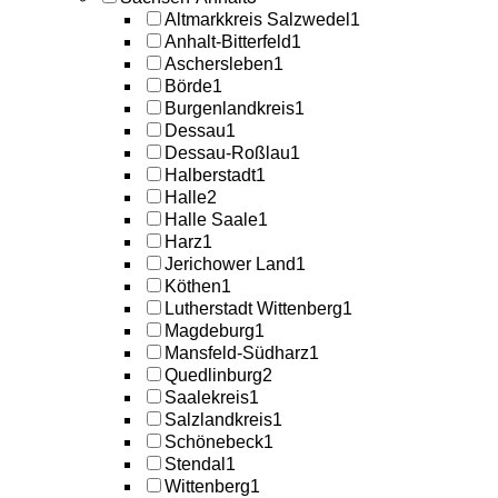
Altmarkkreis Salzwedel
1
Anhalt-Bitterfeld
1
Aschersleben
1
Börde
1
Burgenlandkreis
1
Dessau
1
Dessau-Roßlau
1
Halberstadt
1
Halle
2
Halle Saale
1
Harz
1
Jerichower Land
1
Köthen
1
Lutherstadt Wittenberg
1
Magdeburg
1
Mansfeld-Südharz
1
Quedlinburg
2
Saalekreis
1
Salzlandkreis
1
Schönebeck
1
Stendal
1
Wittenberg
1