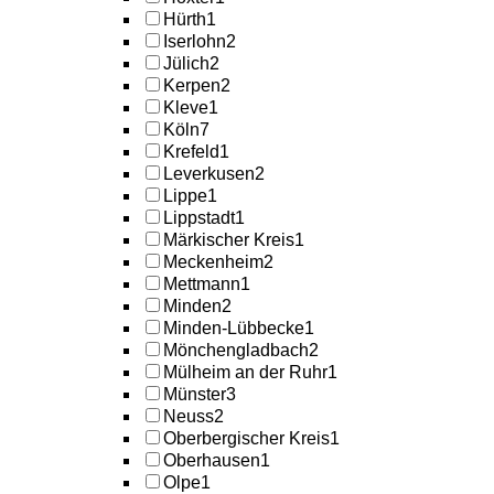
Hürth
1
Iserlohn
2
Jülich
2
Kerpen
2
Kleve
1
Köln
7
Krefeld
1
Leverkusen
2
Lippe
1
Lippstadt
1
Märkischer Kreis
1
Meckenheim
2
Mettmann
1
Minden
2
Minden-Lübbecke
1
Mönchengladbach
2
Mülheim an der Ruhr
1
Münster
3
Neuss
2
Oberbergischer Kreis
1
Oberhausen
1
Olpe
1