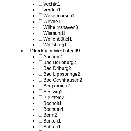
Vechta
1
Verden
1
Wesermarsch
1
Weyhe
1
Wilhelmshaven
3
Wittmund
1
Wolfenbüttel
1
Wolfsburg
1
Nordrhein-Westfalen
49
Aachen
2
Bad Berleburg
2
Bad Driburg
2
Bad Lippspringe
2
Bad Oeynhausen
2
Bergkamen
2
Bestwig
2
Bielefeld
2
Bocholt
1
Bochum
4
Bonn
2
Borken
1
Bottrop
1