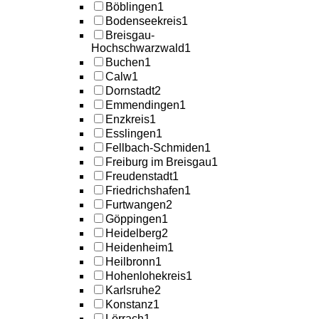
Böblingen
1
Bodenseekreis
1
Breisgau-
Hochschwarzwald
1
Buchen
1
Calw
1
Dornstadt
2
Emmendingen
1
Enzkreis
1
Esslingen
1
Fellbach-Schmiden
1
Freiburg im Breisgau
1
Freudenstadt
1
Friedrichshafen
1
Furtwangen
2
Göppingen
1
Heidelberg
2
Heidenheim
1
Heilbronn
1
Hohenlohekreis
1
Karlsruhe
2
Konstanz
1
Lörrach
1