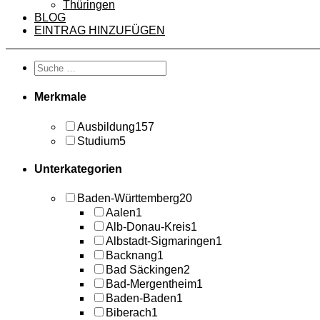
Thüringen
BLOG
EINTRAG HINZUFÜGEN
Merkmale
Ausbildung
157
Studium
5
Unterkategorien
Baden-Württemberg
20
Aalen
1
Alb-Donau-Kreis
1
Albstadt-Sigmaringen
1
Backnang
1
Bad Säckingen
2
Bad-Mergentheim
1
Baden-Baden
1
Biberach
1