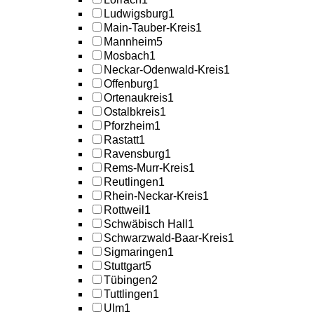
Ludwigsburg
1
Main-Tauber-Kreis
1
Mannheim
5
Mosbach
1
Neckar-Odenwald-Kreis
1
Offenburg
1
Ortenaukreis
1
Ostalbkreis
1
Pforzheim
1
Rastatt
1
Ravensburg
1
Rems-Murr-Kreis
1
Reutlingen
1
Rhein-Neckar-Kreis
1
Rottweil
1
Schwäbisch Hall
1
Schwarzwald-Baar-Kreis
1
Sigmaringen
1
Stuttgart
5
Tübingen
2
Tuttlingen
1
Ulm
1