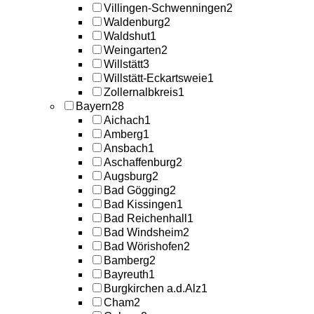
Villingen-Schwenningen
2
Waldenburg
2
Waldshut
1
Weingarten
2
Willstätt
3
Willstätt-Eckartsweie
1
Zollernalbkreis
1
Bayern
28
Aichach
1
Amberg
1
Ansbach
1
Aschaffenburg
2
Augsburg
2
Bad Gögging
2
Bad Kissingen
1
Bad Reichenhall
1
Bad Windsheim
2
Bad Wörishofen
2
Bamberg
2
Bayreuth
1
Burgkirchen a.d.Alz
1
Cham
2