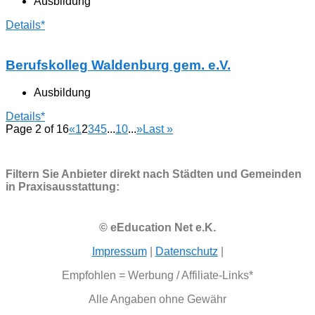
Ausbildung
Details*
Berufskolleg Waldenburg gem. e.V.
Ausbildung
Details*
Page 2 of 16
«
1
2
3
4
5
...
10
...
»
Last »
Filtern Sie Anbieter direkt nach Städten und Gemeinden
in Praxisausstattung:
© eEducation Net e.K.
Impressum
|
Datenschutz
|
Empfohlen = Werbung / Affiliate-Links*
Alle Angaben ohne Gewähr