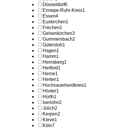
Düsseldorf
6
Ennepe-Ruhr-Kreis
1
Essen
4
Euskirchen
1
Frechen
1
Gelsenkirchen
3
Gummersbach
2
Gütersloh
1
Hagen
1
Hamm
1
Heinsberg
1
Herford
1
Herne
1
Herten
1
Hochsauerlandkreis
1
Höxter
1
Hürth
1
Iserlohn
2
Jülich
2
Kerpen
2
Kleve
1
Köln
7