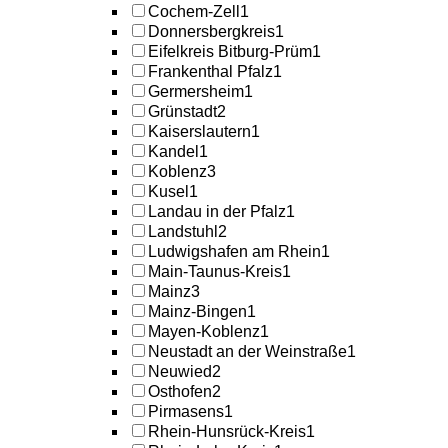
Cochem-Zell
1
Donnersbergkreis
1
Eifelkreis Bitburg-Prüm
1
Frankenthal Pfalz
1
Germersheim
1
Grünstadt
2
Kaiserslautern
1
Kandel
1
Koblenz
3
Kusel
1
Landau in der Pfalz
1
Landstuhl
2
Ludwigshafen am Rhein
1
Main-Taunus-Kreis
1
Mainz
3
Mainz-Bingen
1
Mayen-Koblenz
1
Neustadt an der Weinstraße
1
Neuwied
2
Osthofen
2
Pirmasens
1
Rhein-Hunsrück-Kreis
1