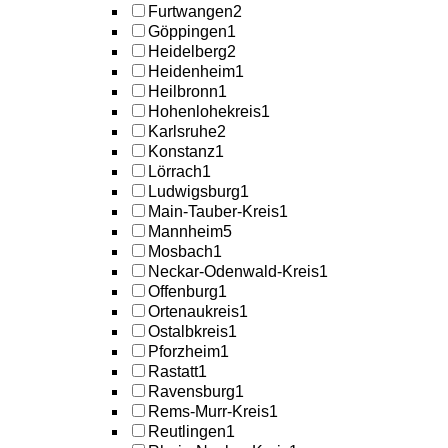
Furtwangen
2
Göppingen
1
Heidelberg
2
Heidenheim
1
Heilbronn
1
Hohenlohekreis
1
Karlsruhe
2
Konstanz
1
Lörrach
1
Ludwigsburg
1
Main-Tauber-Kreis
1
Mannheim
5
Mosbach
1
Neckar-Odenwald-Kreis
1
Offenburg
1
Ortenaukreis
1
Ostalbkreis
1
Pforzheim
1
Rastatt
1
Ravensburg
1
Rems-Murr-Kreis
1
Reutlingen
1