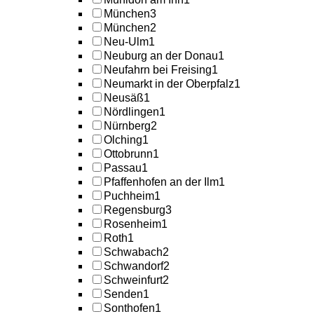
München
3
München
2
Neu-Ulm
1
Neuburg an der Donau
1
Neufahrn bei Freising
1
Neumarkt in der Oberpfalz
1
Neusäß
1
Nördlingen
1
Nürnberg
2
Olching
1
Ottobrunn
1
Passau
1
Pfaffenhofen an der Ilm
1
Puchheim
1
Regensburg
3
Rosenheim
1
Roth
1
Schwabach
2
Schwandorf
2
Schweinfurt
2
Senden
1
Sonthofen
1