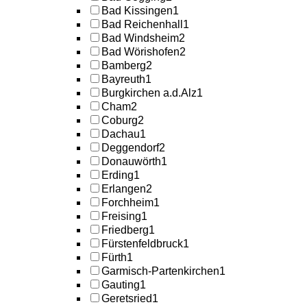
Bad Kissingen
1
Bad Reichenhall
1
Bad Windsheim
2
Bad Wörishofen
2
Bamberg
2
Bayreuth
1
Burgkirchen a.d.Alz
1
Cham
2
Coburg
2
Dachau
1
Deggendorf
2
Donauwörth
1
Erding
1
Erlangen
2
Forchheim
1
Freising
1
Friedberg
1
Fürstenfeldbruck
1
Fürth
1
Garmisch-Partenkirchen
1
Gauting
1
Geretsried
1