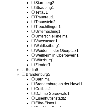
Starnberg
2
Straubing
1
Tettau
1
Traunreut
1
Traunstein
2
Treuchtlingen
1
Unterhaching
1
Unterschleißheim
1
Vaterstetten
1
Waldkraiburg
1
Weiden in der Oberpfalz
1
Weilheim in Oberbayern
1
Würzburg
1
Zirndorf
1
Berlin
9
Brandenburg
5
Barnim
1
Brandenburg an der Havel
1
Cottbus
2
Dahme-Spreewald
1
Eisenhüttenstadt
2
Elbe-Elster
1