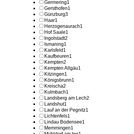
Germering
1
Gersthofen
1
Günzburg
3
Haar
1
Herzogenaurach
1
Hof Saale
1
Ingolstadt
2
Ismaning
1
Karlsfeld
1
Kaufbeuren
1
Kempten
2
Kempten Allgäu
1
Kitzingen
1
Königsbrunn
1
Kreischa
2
Kulmbach
1
Landsberg am Lech
2
Landshut
1
Lauf an der Pegnitz
1
Lichtenfels
1
Lindau Bodensee
1
Memmingen
1
Mühldorf am Inn
1