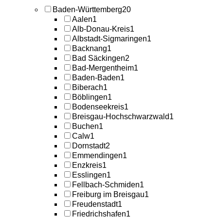
Baden-Württemberg
20
Aalen
1
Alb-Donau-Kreis
1
Albstadt-Sigmaringen
1
Backnang
1
Bad Säckingen
2
Bad-Mergentheim
1
Baden-Baden
1
Biberach
1
Böblingen
1
Bodenseekreis
1
Breisgau-Hochschwarzwald
1
Buchen
1
Calw
1
Dornstadt
2
Emmendingen
1
Enzkreis
1
Esslingen
1
Fellbach-Schmiden
1
Freiburg im Breisgau
1
Freudenstadt
1
Friedrichshafen
1