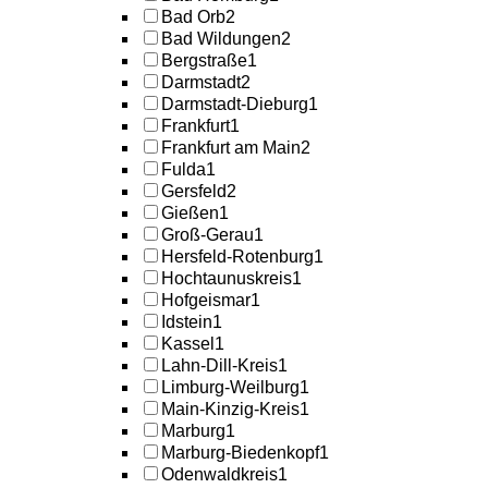
Bad Orb
2
Bad Wildungen
2
Bergstraße
1
Darmstadt
2
Darmstadt-Dieburg
1
Frankfurt
1
Frankfurt am Main
2
Fulda
1
Gersfeld
2
Gießen
1
Groß-Gerau
1
Hersfeld-Rotenburg
1
Hochtaunuskreis
1
Hofgeismar
1
Idstein
1
Kassel
1
Lahn-Dill-Kreis
1
Limburg-Weilburg
1
Main-Kinzig-Kreis
1
Marburg
1
Marburg-Biedenkopf
1
Odenwaldkreis
1