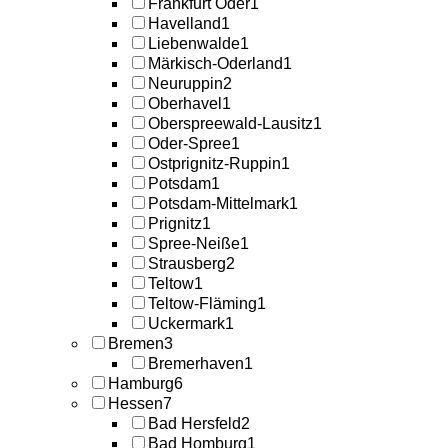
Frankfurt Oder
1
Havelland
1
Liebenwalde
1
Märkisch-Oderland
1
Neuruppin
2
Oberhavel
1
Oberspreewald-Lausitz
1
Oder-Spree
1
Ostprignitz-Ruppin
1
Potsdam
1
Potsdam-Mittelmark
1
Prignitz
1
Spree-Neiße
1
Strausberg
2
Teltow
1
Teltow-Fläming
1
Uckermark
1
Bremen
3
Bremerhaven
1
Hamburg
6
Hessen
7
Bad Hersfeld
2
Bad Homburg
1