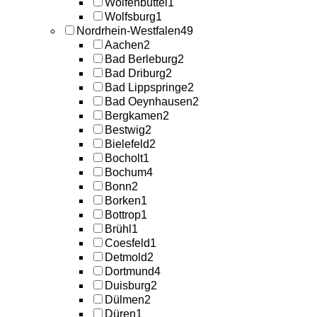
Wolfenbüttel
1
Wolfsburg
1
Nordrhein-Westfalen
49
Aachen
2
Bad Berleburg
2
Bad Driburg
2
Bad Lippspringe
2
Bad Oeynhausen
2
Bergkamen
2
Bestwig
2
Bielefeld
2
Bocholt
1
Bochum
4
Bonn
2
Borken
1
Bottrop
1
Brühl
1
Coesfeld
1
Detmold
2
Dortmund
4
Duisburg
2
Dülmen
2
Düren
1