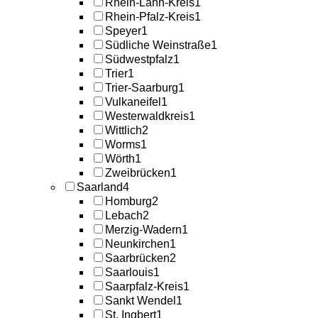
Rhein-Lahn-Kreis
1
Rhein-Pfalz-Kreis
1
Speyer
1
Südliche Weinstraße
1
Südwestpfalz
1
Trier
1
Trier-Saarburg
1
Vulkaneifel
1
Westerwaldkreis
1
Wittlich
2
Worms
1
Wörth
1
Zweibrücken
1
Saarland
4
Homburg
2
Lebach
2
Merzig-Wadern
1
Neunkirchen
1
Saarbrücken
2
Saarlouis
1
Saarpfalz-Kreis
1
Sankt Wendel
1
St. Ingbert
1