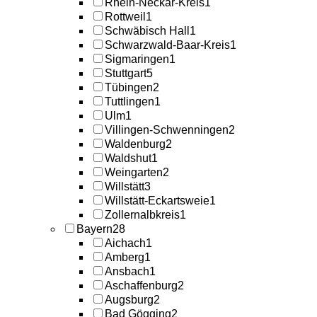
Rhein-Neckar-Kreis
1
Rottweil
1
Schwäbisch Hall
1
Schwarzwald-Baar-Kreis
1
Sigmaringen
1
Stuttgart
5
Tübingen
2
Tuttlingen
1
Ulm
1
Villingen-Schwenningen
2
Waldenburg
2
Waldshut
1
Weingarten
2
Willstätt
3
Willstätt-Eckartsweie
1
Zollernalbkreis
1
Bayern
28
Aichach
1
Amberg
1
Ansbach
1
Aschaffenburg
2
Augsburg
2
Bad Gögging
2