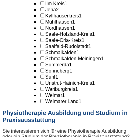
Ilm-Kreis
1
Jena
2
Kyffhäuserkreis
1
Mühlhausen
1
Nordhausen
1
Saale-Holzland-Kreis
1
Saale-Orla-Kreis
1
Saalfeld-Rudolstadt
1
Schmalkalden
1
Schmalkalden-Meiningen
1
Sömmerda
1
Sonneberg
1
Suhl
1
Unstrut-Hainich-Kreis
1
Wartburgkreis
1
Weimar
1
Weimarer Land
1
Physiotherapie Ausbildung und Studium in
Praxisausstattung
Sie interessieren sich für eine Physiotherapie Ausbildung
oder ein Studium der Physiotherapie in Praxisausstattung?