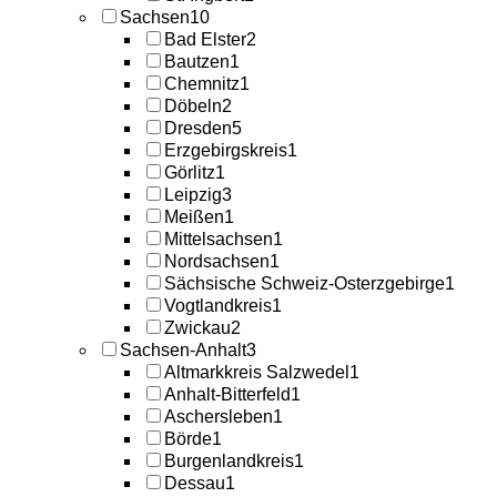
Sachsen
10
Bad Elster
2
Bautzen
1
Chemnitz
1
Döbeln
2
Dresden
5
Erzgebirgskreis
1
Görlitz
1
Leipzig
3
Meißen
1
Mittelsachsen
1
Nordsachsen
1
Sächsische Schweiz-Osterzgebirge
1
Vogtlandkreis
1
Zwickau
2
Sachsen-Anhalt
3
Altmarkkreis Salzwedel
1
Anhalt-Bitterfeld
1
Aschersleben
1
Börde
1
Burgenlandkreis
1
Dessau
1