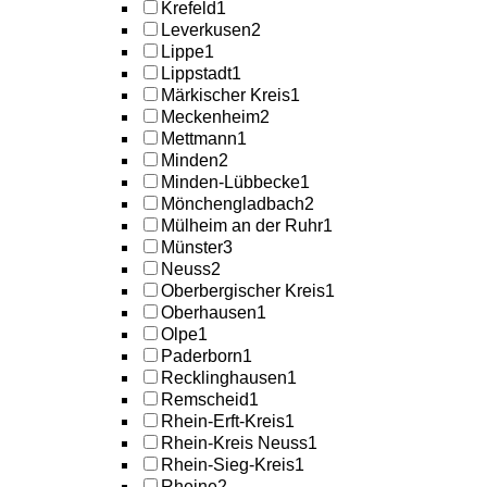
Krefeld
1
Leverkusen
2
Lippe
1
Lippstadt
1
Märkischer Kreis
1
Meckenheim
2
Mettmann
1
Minden
2
Minden-Lübbecke
1
Mönchengladbach
2
Mülheim an der Ruhr
1
Münster
3
Neuss
2
Oberbergischer Kreis
1
Oberhausen
1
Olpe
1
Paderborn
1
Recklinghausen
1
Remscheid
1
Rhein-Erft-Kreis
1
Rhein-Kreis Neuss
1
Rhein-Sieg-Kreis
1
Rheine
2