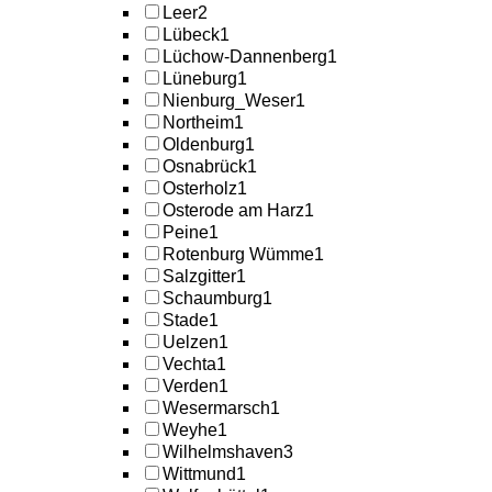
Leer
2
Lübeck
1
Lüchow-Dannenberg
1
Lüneburg
1
Nienburg_Weser
1
Northeim
1
Oldenburg
1
Osnabrück
1
Osterholz
1
Osterode am Harz
1
Peine
1
Rotenburg Wümme
1
Salzgitter
1
Schaumburg
1
Stade
1
Uelzen
1
Vechta
1
Verden
1
Wesermarsch
1
Weyhe
1
Wilhelmshaven
3
Wittmund
1