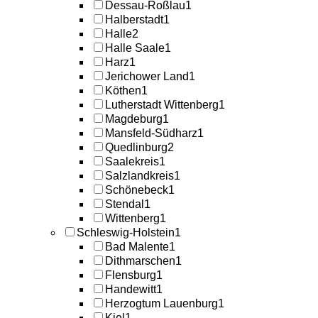
Dessau-Roßlau
1
Halberstadt
1
Halle
2
Halle Saale
1
Harz
1
Jerichower Land
1
Köthen
1
Lutherstadt Wittenberg
1
Magdeburg
1
Mansfeld-Südharz
1
Quedlinburg
2
Saalekreis
1
Salzlandkreis
1
Schönebeck
1
Stendal
1
Wittenberg
1
Schleswig-Holstein
1
Bad Malente
1
Dithmarschen
1
Flensburg
1
Handewitt
1
Herzogtum Lauenburg
1
Kiel
1