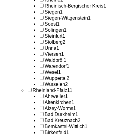
Rheinisch-Bergischer Kreis
1
Siegen
1
Siegen-Wittgenstein
1
Soest
1
Solingen
1
Steinfurt
1
Stolberg
2
Unna
1
Viersen
1
Waldbröl
1
Warendorf
1
Wesel
1
Wuppertal
2
Würselen
2
Rheinland-Pfalz
11
Ahrweiler
1
Altenkirchen
1
Alzey-Worms
1
Bad Dürkheim
1
Bad Kreuznach
2
Bernkastel-Wittlich
1
Birkenfeld
1