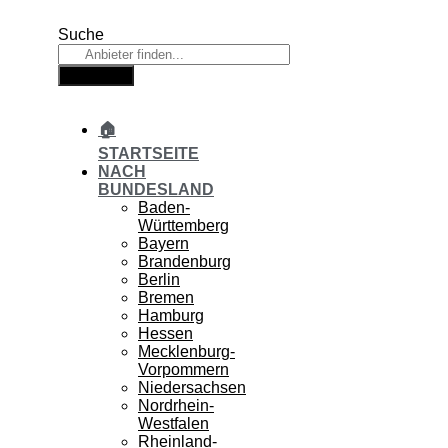
Zum
Inhalt
Suche
springen
Suche
🏠
STARTSEITE
NACH
BUNDESLAND
Baden-
Württemberg
Bayern
Brandenburg
Berlin
Bremen
Hamburg
Hessen
Mecklenburg-
Vorpommern
Niedersachsen
Nordrhein-
Westfalen
Rheinland-