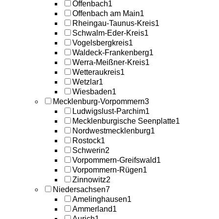
Offenbach
1
Offenbach am Main
1
Rheingau-Taunus-Kreis
1
Schwalm-Eder-Kreis
1
Vogelsbergkreis
1
Waldeck-Frankenberg
1
Werra-Meißner-Kreis
1
Wetteraukreis
1
Wetzlar
1
Wiesbaden
1
Mecklenburg-Vorpommern
3
Ludwigslust-Parchim
1
Mecklenburgische Seenplatte
1
Nordwestmecklenburg
1
Rostock
1
Schwerin
2
Vorpommern-Greifswald
1
Vorpommern-Rügen
1
Zinnowitz
2
Niedersachsen
7
Amelinghausen
1
Ammerland
1
Aurich
1