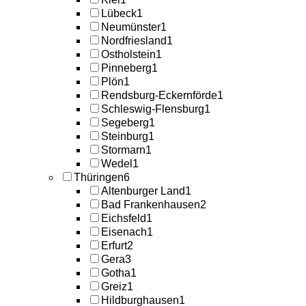
Lübeck
1
Neumünster
1
Nordfriesland
1
Ostholstein
1
Pinneberg
1
Plön
1
Rendsburg-Eckernförde
1
Schleswig-Flensburg
1
Segeberg
1
Steinburg
1
Stormarn
1
Wedel
1
Thüringen
6
Altenburger Land
1
Bad Frankenhausen
2
Eichsfeld
1
Eisenach
1
Erfurt
2
Gera
3
Gotha
1
Greiz
1
Hildburghausen
1