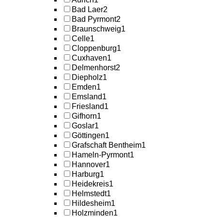
Bad Laer
2
Bad Pyrmont
2
Braunschweig
1
Celle
1
Cloppenburg
1
Cuxhaven
1
Delmenhorst
2
Diepholz
1
Emden
1
Emsland
1
Friesland
1
Gifhorn
1
Goslar
1
Göttingen
1
Grafschaft Bentheim
1
Hameln-Pyrmont
1
Hannover
1
Harburg
1
Heidekreis
1
Helmstedt
1
Hildesheim
1
Holzminden
1