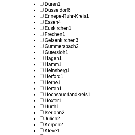
Düren
1
Düsseldorf
6
Ennepe-Ruhr-Kreis
1
Essen
4
Euskirchen
1
Frechen
1
Gelsenkirchen
3
Gummersbach
2
Gütersloh
1
Hagen
1
Hamm
1
Heinsberg
1
Herford
1
Herne
1
Herten
1
Hochsauerlandkreis
1
Höxter
1
Hürth
1
Iserlohn
2
Jülich
2
Kerpen
2
Kleve
1