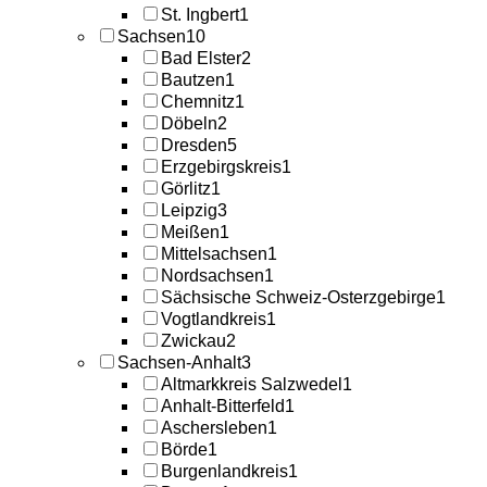
St. Ingbert
1
Sachsen
10
Bad Elster
2
Bautzen
1
Chemnitz
1
Döbeln
2
Dresden
5
Erzgebirgskreis
1
Görlitz
1
Leipzig
3
Meißen
1
Mittelsachsen
1
Nordsachsen
1
Sächsische Schweiz-Osterzgebirge
1
Vogtlandkreis
1
Zwickau
2
Sachsen-Anhalt
3
Altmarkkreis Salzwedel
1
Anhalt-Bitterfeld
1
Aschersleben
1
Börde
1
Burgenlandkreis
1