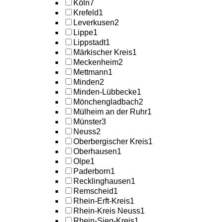
Köln
7
Krefeld
1
Leverkusen
2
Lippe
1
Lippstadt
1
Märkischer Kreis
1
Meckenheim
2
Mettmann
1
Minden
2
Minden-Lübbecke
1
Mönchengladbach
2
Mülheim an der Ruhr
1
Münster
3
Neuss
2
Oberbergischer Kreis
1
Oberhausen
1
Olpe
1
Paderborn
1
Recklinghausen
1
Remscheid
1
Rhein-Erft-Kreis
1
Rhein-Kreis Neuss
1
Rhein-Sieg-Kreis
1