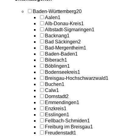
Baden-Württemberg
20
Aalen
1
Alb-Donau-Kreis
1
Albstadt-Sigmaringen
1
Backnang
1
Bad Säckingen
2
Bad-Mergentheim
1
Baden-Baden
1
Biberach
1
Böblingen
1
Bodenseekreis
1
Breisgau-Hochschwarzwald
1
Buchen
1
Calw
1
Dornstadt
2
Emmendingen
1
Enzkreis
1
Esslingen
1
Fellbach-Schmiden
1
Freiburg im Breisgau
1
Freudenstadt
1