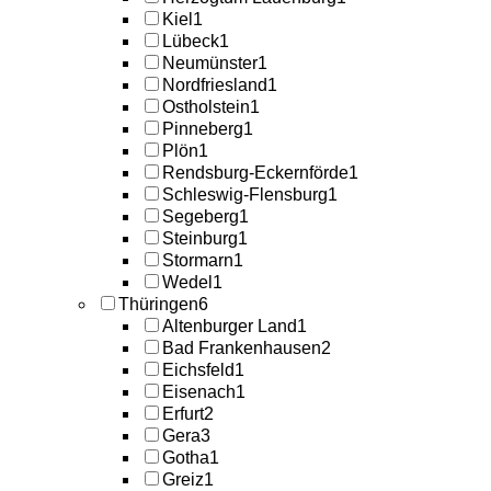
Kiel
1
Lübeck
1
Neumünster
1
Nordfriesland
1
Ostholstein
1
Pinneberg
1
Plön
1
Rendsburg-Eckernförde
1
Schleswig-Flensburg
1
Segeberg
1
Steinburg
1
Stormarn
1
Wedel
1
Thüringen
6
Altenburger Land
1
Bad Frankenhausen
2
Eichsfeld
1
Eisenach
1
Erfurt
2
Gera
3
Gotha
1
Greiz
1