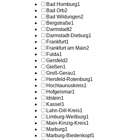
Bad Homburg
1
Bad Orb
2
Bad Wildungen
2
Bergstraße
1
Darmstadt
2
Darmstadt-Dieburg
1
Frankfurt
1
Frankfurt am Main
2
Fulda
1
Gersfeld
2
Gießen
1
Groß-Gerau
1
Hersfeld-Rotenburg
1
Hochtaunuskreis
1
Hofgeismar
1
Idstein
1
Kassel
1
Lahn-Dill-Kreis
1
Limburg-Weilburg
1
Main-Kinzig-Kreis
1
Marburg
1
Marburg-Biedenkopf
1