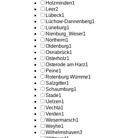
Holzminden
1
Leer
2
Lübeck
1
Lüchow-Dannenberg
1
Lüneburg
1
Nienburg_Weser
1
Northeim
1
Oldenburg
1
Osnabrück
1
Osterholz
1
Osterode am Harz
1
Peine
1
Rotenburg Wümme
1
Salzgitter
1
Schaumburg
1
Stade
1
Uelzen
1
Vechta
1
Verden
1
Wesermarsch
1
Weyhe
1
Wilhelmshaven
3