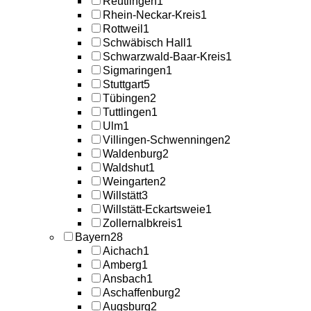
Reutlingen
1
Rhein-Neckar-Kreis
1
Rottweil
1
Schwäbisch Hall
1
Schwarzwald-Baar-Kreis
1
Sigmaringen
1
Stuttgart
5
Tübingen
2
Tuttlingen
1
Ulm
1
Villingen-Schwenningen
2
Waldenburg
2
Waldshut
1
Weingarten
2
Willstätt
3
Willstätt-Eckartsweie
1
Zollernalbkreis
1
Bayern
28
Aichach
1
Amberg
1
Ansbach
1
Aschaffenburg
2
Augsburg
2