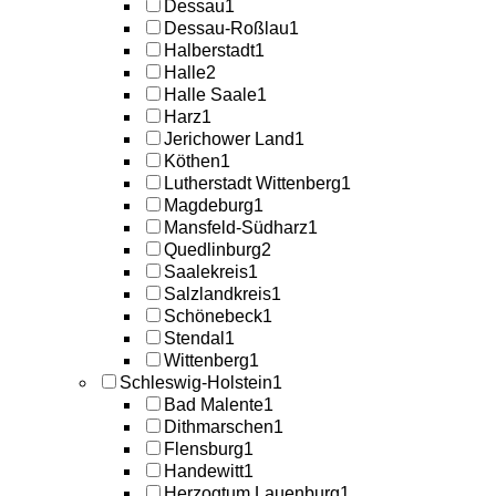
Dessau
1
Dessau-Roßlau
1
Halberstadt
1
Halle
2
Halle Saale
1
Harz
1
Jerichower Land
1
Köthen
1
Lutherstadt Wittenberg
1
Magdeburg
1
Mansfeld-Südharz
1
Quedlinburg
2
Saalekreis
1
Salzlandkreis
1
Schönebeck
1
Stendal
1
Wittenberg
1
Schleswig-Holstein
1
Bad Malente
1
Dithmarschen
1
Flensburg
1
Handewitt
1
Herzogtum Lauenburg
1