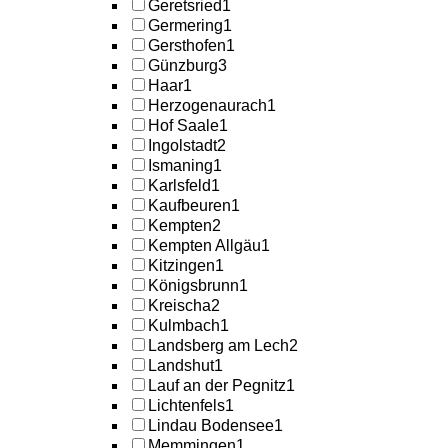
Geretsried
1
Germering
1
Gersthofen
1
Günzburg
3
Haar
1
Herzogenaurach
1
Hof Saale
1
Ingolstadt
2
Ismaning
1
Karlsfeld
1
Kaufbeuren
1
Kempten
2
Kempten Allgäu
1
Kitzingen
1
Königsbrunn
1
Kreischa
2
Kulmbach
1
Landsberg am Lech
2
Landshut
1
Lauf an der Pegnitz
1
Lichtenfels
1
Lindau Bodensee
1
Memmingen
1