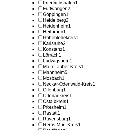
Friedrichshafen
1
Furtwangen
2
Göppingen
1
Heidelberg
2
Heidenheim
1
Heilbronn
1
Hohenlohekreis
1
Karlsruhe
2
Konstanz
1
Lörrach
1
Ludwigsburg
1
Main-Tauber-Kreis
1
Mannheim
5
Mosbach
1
Neckar-Odenwald-Kreis
1
Offenburg
1
Ortenaukreis
1
Ostalbkreis
1
Pforzheim
1
Rastatt
1
Ravensburg
1
Rems-Murr-Kreis
1