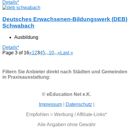
Details*
Deutsches Erwachsenen-Bildungswerk (DEB)
Schwabach
Ausbildung
Details*
Page 3 of 16
«
1
2
3
4
5
...
10
...
»
Last »
Filtern Sie Anbieter direkt nach Städten und Gemeinden
in Praxisausstattung:
© eEducation Net e.K.
Impressum
|
Datenschutz
|
Empfohlen = Werbung / Affiliate-Links*
Alle Angaben ohne Gewähr