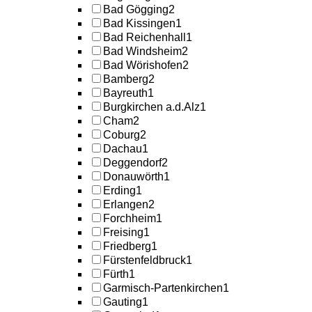
Bad Gögging
2
Bad Kissingen
1
Bad Reichenhall
1
Bad Windsheim
2
Bad Wörishofen
2
Bamberg
2
Bayreuth
1
Burgkirchen a.d.Alz
1
Cham
2
Coburg
2
Dachau
1
Deggendorf
2
Donauwörth
1
Erding
1
Erlangen
2
Forchheim
1
Freising
1
Friedberg
1
Fürstenfeldbruck
1
Fürth
1
Garmisch-Partenkirchen
1
Gauting
1