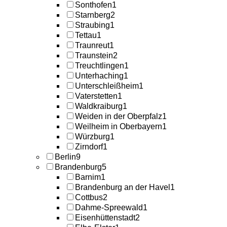
Sonthofen
1
Starnberg
2
Straubing
1
Tettau
1
Traunreut
1
Traunstein
2
Treuchtlingen
1
Unterhaching
1
Unterschleißheim
1
Vaterstetten
1
Waldkraiburg
1
Weiden in der Oberpfalz
1
Weilheim in Oberbayern
1
Würzburg
1
Zirndorf
1
Berlin
9
Brandenburg
5
Barnim
1
Brandenburg an der Havel
1
Cottbus
2
Dahme-Spreewald
1
Eisenhüttenstadt
2