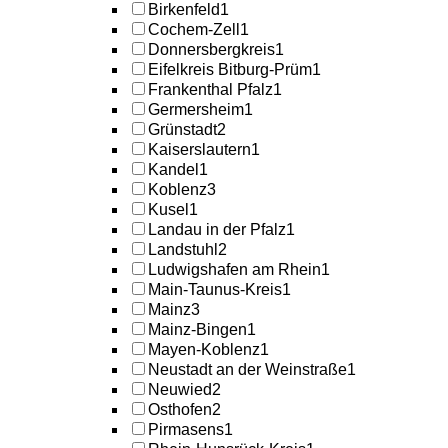
Birkenfeld
1
Cochem-Zell
1
Donnersbergkreis
1
Eifelkreis Bitburg-Prüm
1
Frankenthal Pfalz
1
Germersheim
1
Grünstadt
2
Kaiserslautern
1
Kandel
1
Koblenz
3
Kusel
1
Landau in der Pfalz
1
Landstuhl
2
Ludwigshafen am Rhein
1
Main-Taunus-Kreis
1
Mainz
3
Mainz-Bingen
1
Mayen-Koblenz
1
Neustadt an der Weinstraße
1
Neuwied
2
Osthofen
2
Pirmasens
1