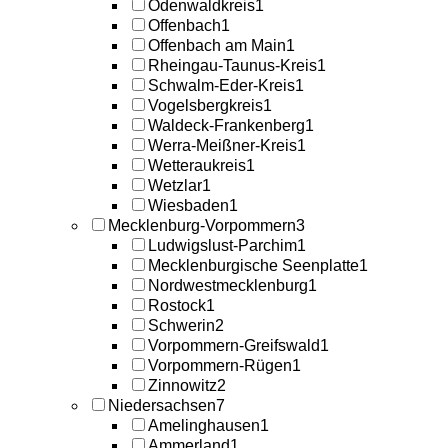
Odenwaldkreis
1
Offenbach
1
Offenbach am Main
1
Rheingau-Taunus-Kreis
1
Schwalm-Eder-Kreis
1
Vogelsbergkreis
1
Waldeck-Frankenberg
1
Werra-Meißner-Kreis
1
Wetteraukreis
1
Wetzlar
1
Wiesbaden
1
Mecklenburg-Vorpommern
3
Ludwigslust-Parchim
1
Mecklenburgische Seenplatte
1
Nordwestmecklenburg
1
Rostock
1
Schwerin
2
Vorpommern-Greifswald
1
Vorpommern-Rügen
1
Zinnowitz
2
Niedersachsen
7
Amelinghausen
1
Ammerland
1