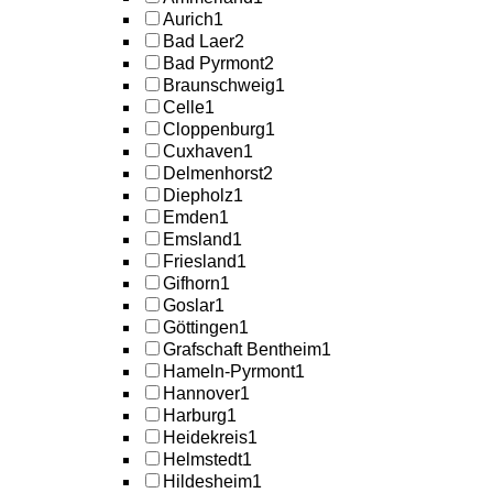
Aurich
1
Bad Laer
2
Bad Pyrmont
2
Braunschweig
1
Celle
1
Cloppenburg
1
Cuxhaven
1
Delmenhorst
2
Diepholz
1
Emden
1
Emsland
1
Friesland
1
Gifhorn
1
Goslar
1
Göttingen
1
Grafschaft Bentheim
1
Hameln-Pyrmont
1
Hannover
1
Harburg
1
Heidekreis
1
Helmstedt
1
Hildesheim
1