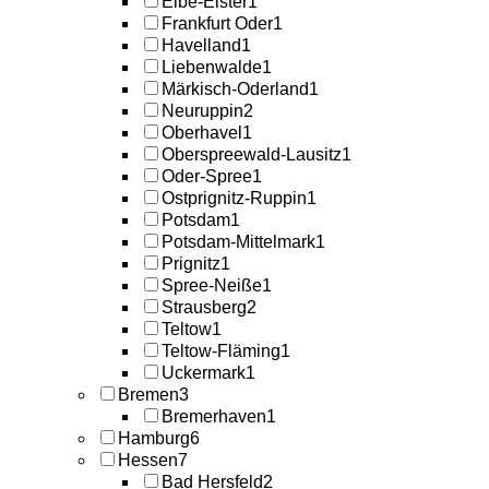
Elbe-Elster
1
Frankfurt Oder
1
Havelland
1
Liebenwalde
1
Märkisch-Oderland
1
Neuruppin
2
Oberhavel
1
Oberspreewald-Lausitz
1
Oder-Spree
1
Ostprignitz-Ruppin
1
Potsdam
1
Potsdam-Mittelmark
1
Prignitz
1
Spree-Neiße
1
Strausberg
2
Teltow
1
Teltow-Fläming
1
Uckermark
1
Bremen
3
Bremerhaven
1
Hamburg
6
Hessen
7
Bad Hersfeld
2