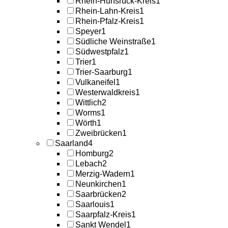
Rhein-Hunsrück-Kreis
1
Rhein-Lahn-Kreis
1
Rhein-Pfalz-Kreis
1
Speyer
1
Südliche Weinstraße
1
Südwestpfalz
1
Trier
1
Trier-Saarburg
1
Vulkaneifel
1
Westerwaldkreis
1
Wittlich
2
Worms
1
Wörth
1
Zweibrücken
1
Saarland
4
Homburg
2
Lebach
2
Merzig-Wadern
1
Neunkirchen
1
Saarbrücken
2
Saarlouis
1
Saarpfalz-Kreis
1
Sankt Wendel
1