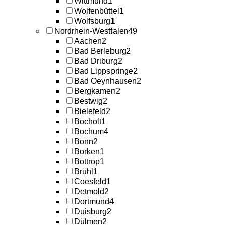
Wittmund
1
Wolfenbüttel
1
Wolfsburg
1
Nordrhein-Westfalen
49
Aachen
2
Bad Berleburg
2
Bad Driburg
2
Bad Lippspringe
2
Bad Oeynhausen
2
Bergkamen
2
Bestwig
2
Bielefeld
2
Bocholt
1
Bochum
4
Bonn
2
Borken
1
Bottrop
1
Brühl
1
Coesfeld
1
Detmold
2
Dortmund
4
Duisburg
2
Dülmen
2