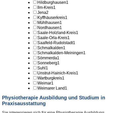
Hildburghausen
1
Ilm-Kreis
1
Jena
2
Kyffhäuserkreis
1
Mühlhausen
1
Nordhausen
1
Saale-Holzland-Kreis
1
Saale-Orla-Kreis
1
Saalfeld-Rudolstadt
1
Schmalkalden
1
Schmalkalden-Meiningen
1
Sömmerda
1
Sonneberg
1
Suhl
1
Unstrut-Hainich-Kreis
1
Wartburgkreis
1
Weimar
1
Weimarer Land
1
Physiotherapie Ausbildung und Studium in
Praxisausstattung
Sie interessieren sich für eine Physiotherapie Ausbildung