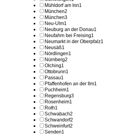
Mühldorf am Inn
1
München
2
München
3
Neu-Ulm
1
Neuburg an der Donau
1
Neufahrn bei Freising
1
Neumarkt in der Oberpfalz
1
Neusäß
1
Nördlingen
1
Nürnberg
2
Olching
1
Ottobrunn
1
Passau
1
Pfaffenhofen an der Ilm
1
Puchheim
1
Regensburg
3
Rosenheim
1
Roth
1
Schwabach
2
Schwandorf
2
Schweinfurt
2
Senden
1