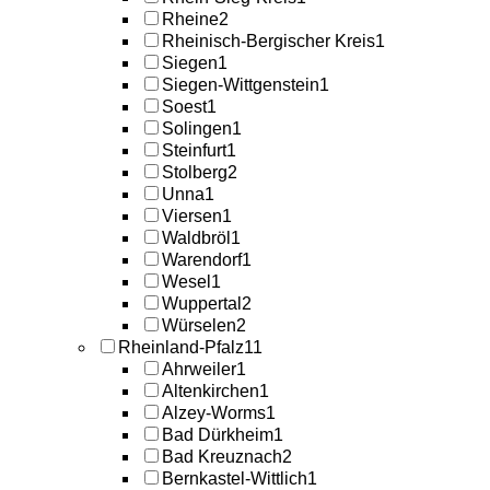
Rheine
2
Rheinisch-Bergischer Kreis
1
Siegen
1
Siegen-Wittgenstein
1
Soest
1
Solingen
1
Steinfurt
1
Stolberg
2
Unna
1
Viersen
1
Waldbröl
1
Warendorf
1
Wesel
1
Wuppertal
2
Würselen
2
Rheinland-Pfalz
11
Ahrweiler
1
Altenkirchen
1
Alzey-Worms
1
Bad Dürkheim
1
Bad Kreuznach
2
Bernkastel-Wittlich
1