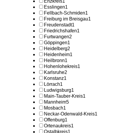
Enzkreis
1
Esslingen
1
Fellbach-Schmiden
1
Freiburg im Breisgau
1
Freudenstadt
1
Friedrichshafen
1
Furtwangen
2
Göppingen
1
Heidelberg
2
Heidenheim
1
Heilbronn
1
Hohenlohekreis
1
Karlsruhe
2
Konstanz
1
Lörrach
1
Ludwigsburg
1
Main-Tauber-Kreis
1
Mannheim
5
Mosbach
1
Neckar-Odenwald-Kreis
1
Offenburg
1
Ortenaukreis
1
Ostalbkreis
1