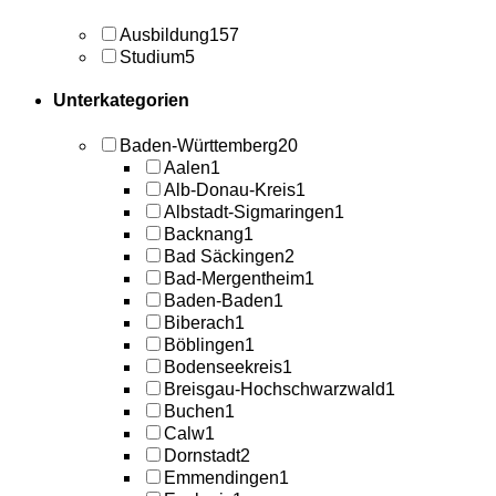
Ausbildung
157
Studium
5
Unterkategorien
Baden-Württemberg
20
Aalen
1
Alb-Donau-Kreis
1
Albstadt-Sigmaringen
1
Backnang
1
Bad Säckingen
2
Bad-Mergentheim
1
Baden-Baden
1
Biberach
1
Böblingen
1
Bodenseekreis
1
Breisgau-Hochschwarzwald
1
Buchen
1
Calw
1
Dornstadt
2
Emmendingen
1