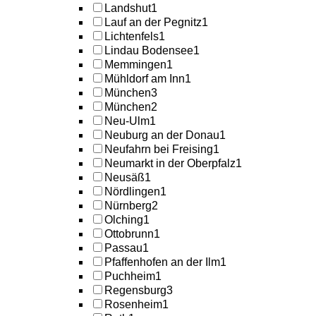
Landshut
1
Lauf an der Pegnitz
1
Lichtenfels
1
Lindau Bodensee
1
Memmingen
1
Mühldorf am Inn
1
München
3
München
2
Neu-Ulm
1
Neuburg an der Donau
1
Neufahrn bei Freising
1
Neumarkt in der Oberpfalz
1
Neusäß
1
Nördlingen
1
Nürnberg
2
Olching
1
Ottobrunn
1
Passau
1
Pfaffenhofen an der Ilm
1
Puchheim
1
Regensburg
3
Rosenheim
1