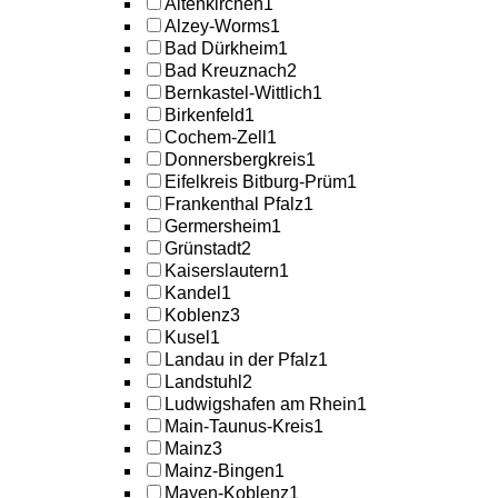
Altenkirchen
1
Alzey-Worms
1
Bad Dürkheim
1
Bad Kreuznach
2
Bernkastel-Wittlich
1
Birkenfeld
1
Cochem-Zell
1
Donnersbergkreis
1
Eifelkreis Bitburg-Prüm
1
Frankenthal Pfalz
1
Germersheim
1
Grünstadt
2
Kaiserslautern
1
Kandel
1
Koblenz
3
Kusel
1
Landau in der Pfalz
1
Landstuhl
2
Ludwigshafen am Rhein
1
Main-Taunus-Kreis
1
Mainz
3
Mainz-Bingen
1
Mayen-Koblenz
1