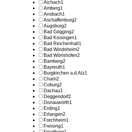
Aichach
1
Amberg
1
Ansbach
1
Aschaffenburg
2
Augsburg
2
Bad Gögging
2
Bad Kissingen
1
Bad Reichenhall
1
Bad Windsheim
2
Bad Wörishofen
2
Bamberg
2
Bayreuth
1
Burgkirchen a.d.Alz
1
Cham
2
Coburg
2
Dachau
1
Deggendorf
2
Donauwörth
1
Erding
1
Erlangen
2
Forchheim
1
Freising
1
Friedberg
1