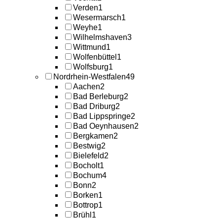
Verden
1
Wesermarsch
1
Weyhe
1
Wilhelmshaven
3
Wittmund
1
Wolfenbüttel
1
Wolfsburg
1
Nordrhein-Westfalen
49
Aachen
2
Bad Berleburg
2
Bad Driburg
2
Bad Lippspringe
2
Bad Oeynhausen
2
Bergkamen
2
Bestwig
2
Bielefeld
2
Bocholt
1
Bochum
4
Bonn
2
Borken
1
Bottrop
1
Brühl
1