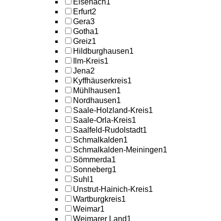
Eisenach
1
Erfurt
2
Gera
3
Gotha
1
Greiz
1
Hildburghausen
1
Ilm-Kreis
1
Jena
2
Kyffhäuserkreis
1
Mühlhausen
1
Nordhausen
1
Saale-Holzland-Kreis
1
Saale-Orla-Kreis
1
Saalfeld-Rudolstadt
1
Schmalkalden
1
Schmalkalden-Meiningen
1
Sömmerda
1
Sonneberg
1
Suhl
1
Unstrut-Hainich-Kreis
1
Wartburgkreis
1
Weimar
1
Weimarer Land
1