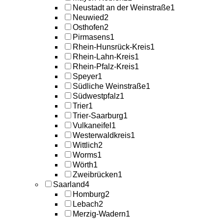
Neustadt an der Weinstraße
1
Neuwied
2
Osthofen
2
Pirmasens
1
Rhein-Hunsrück-Kreis
1
Rhein-Lahn-Kreis
1
Rhein-Pfalz-Kreis
1
Speyer
1
Südliche Weinstraße
1
Südwestpfalz
1
Trier
1
Trier-Saarburg
1
Vulkaneifel
1
Westerwaldkreis
1
Wittlich
2
Worms
1
Wörth
1
Zweibrücken
1
Saarland
4
Homburg
2
Lebach
2
Merzig-Wadern
1