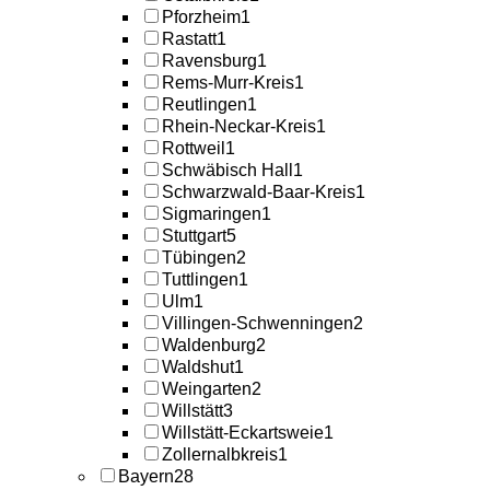
Pforzheim
1
Rastatt
1
Ravensburg
1
Rems-Murr-Kreis
1
Reutlingen
1
Rhein-Neckar-Kreis
1
Rottweil
1
Schwäbisch Hall
1
Schwarzwald-Baar-Kreis
1
Sigmaringen
1
Stuttgart
5
Tübingen
2
Tuttlingen
1
Ulm
1
Villingen-Schwenningen
2
Waldenburg
2
Waldshut
1
Weingarten
2
Willstätt
3
Willstätt-Eckartsweie
1
Zollernalbkreis
1
Bayern
28