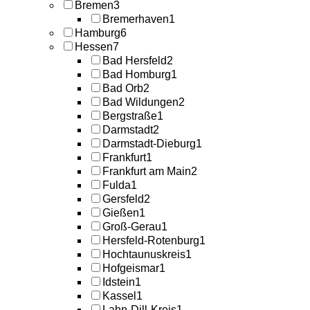
Bremen
3
Bremerhaven
1
Hamburg
6
Hessen
7
Bad Hersfeld
2
Bad Homburg
1
Bad Orb
2
Bad Wildungen
2
Bergstraße
1
Darmstadt
2
Darmstadt-Dieburg
1
Frankfurt
1
Frankfurt am Main
2
Fulda
1
Gersfeld
2
Gießen
1
Groß-Gerau
1
Hersfeld-Rotenburg
1
Hochtaunuskreis
1
Hofgeismar
1
Idstein
1
Kassel
1
Lahn-Dill-Kreis
1