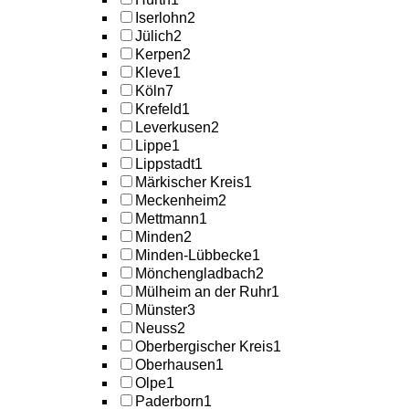
Iserlohn
2
Jülich
2
Kerpen
2
Kleve
1
Köln
7
Krefeld
1
Leverkusen
2
Lippe
1
Lippstadt
1
Märkischer Kreis
1
Meckenheim
2
Mettmann
1
Minden
2
Minden-Lübbecke
1
Mönchengladbach
2
Mülheim an der Ruhr
1
Münster
3
Neuss
2
Oberbergischer Kreis
1
Oberhausen
1
Olpe
1
Paderborn
1