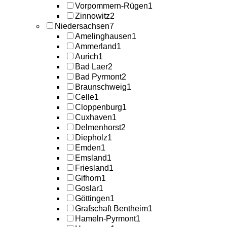
Vorpommern-Rügen
1
Zinnowitz
2
Niedersachsen
7
Amelinghausen
1
Ammerland
1
Aurich
1
Bad Laer
2
Bad Pyrmont
2
Braunschweig
1
Celle
1
Cloppenburg
1
Cuxhaven
1
Delmenhorst
2
Diepholz
1
Emden
1
Emsland
1
Friesland
1
Gifhorn
1
Goslar
1
Göttingen
1
Grafschaft Bentheim
1
Hameln-Pyrmont
1