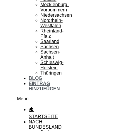
Mecklenburg-
Vorpommern
Niedersachsen
Nordrhein-
Westfalen
Rheinland-
Pfalz
Saarland
Sachsen
Sachsen-
Anhalt
Schleswig-
Holstein
Thüringen
BLOG
EINTRAG
HINZUFÜGEN
Menü
🏠
STARTSEITE
NACH
BUNDESLAND