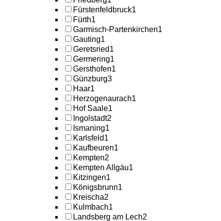
Fürstenfeldbruck
1
Fürth
1
Garmisch-Partenkirchen
1
Gauting
1
Geretsried
1
Germering
1
Gersthofen
1
Günzburg
3
Haar
1
Herzogenaurach
1
Hof Saale
1
Ingolstadt
2
Ismaning
1
Karlsfeld
1
Kaufbeuren
1
Kempten
2
Kempten Allgäu
1
Kitzingen
1
Königsbrunn
1
Kreischa
2
Kulmbach
1
Landsberg am Lech
2