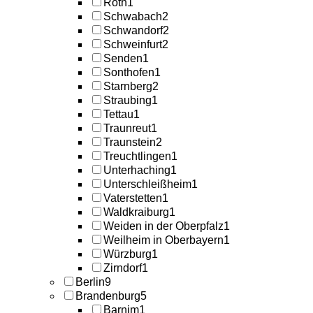
Roth
1
Schwabach
2
Schwandorf
2
Schweinfurt
2
Senden
1
Sonthofen
1
Starnberg
2
Straubing
1
Tettau
1
Traunreut
1
Traunstein
2
Treuchtlingen
1
Unterhaching
1
Unterschleißheim
1
Vaterstetten
1
Waldkraiburg
1
Weiden in der Oberpfalz
1
Weilheim in Oberbayern
1
Würzburg
1
Zirndorf
1
Berlin
9
Brandenburg
5
Barnim
1