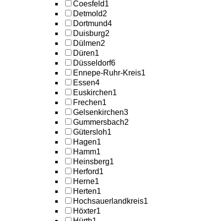
Coesfeld
1
Detmold
2
Dortmund
4
Duisburg
2
Dülmen
2
Düren
1
Düsseldorf
6
Ennepe-Ruhr-Kreis
1
Essen
4
Euskirchen
1
Frechen
1
Gelsenkirchen
3
Gummersbach
2
Gütersloh
1
Hagen
1
Hamm
1
Heinsberg
1
Herford
1
Herne
1
Herten
1
Hochsauerlandkreis
1
Höxter
1
Hürth
1