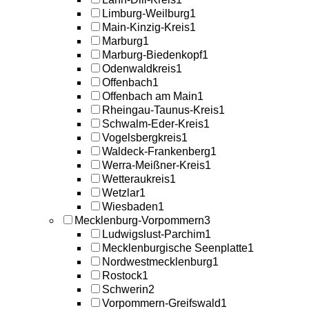
Limburg-Weilburg
1
Main-Kinzig-Kreis
1
Marburg
1
Marburg-Biedenkopf
1
Odenwaldkreis
1
Offenbach
1
Offenbach am Main
1
Rheingau-Taunus-Kreis
1
Schwalm-Eder-Kreis
1
Vogelsbergkreis
1
Waldeck-Frankenberg
1
Werra-Meißner-Kreis
1
Wetteraukreis
1
Wetzlar
1
Wiesbaden
1
Mecklenburg-Vorpommern
3
Ludwigslust-Parchim
1
Mecklenburgische Seenplatte
1
Nordwestmecklenburg
1
Rostock
1
Schwerin
2
Vorpommern-Greifswald
1