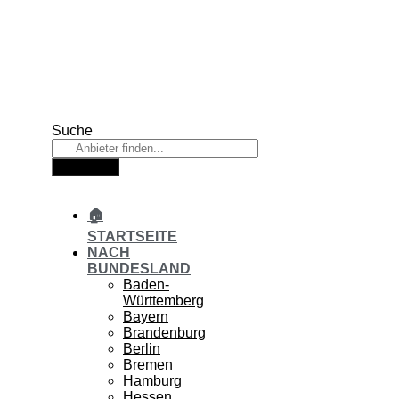
Zum
Inhalt
springen
Suche
Suche
🏠
STARTSEITE
NACH
BUNDESLAND
Baden-
Württemberg
Bayern
Brandenburg
Berlin
Bremen
Hamburg
Hessen