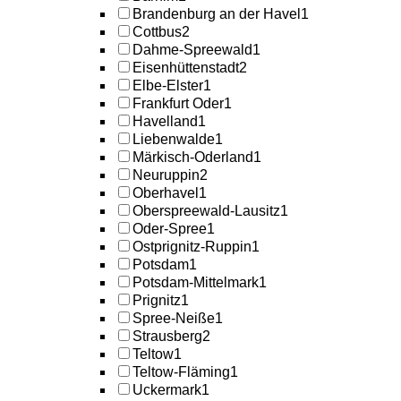
Brandenburg an der Havel
1
Cottbus
2
Dahme-Spreewald
1
Eisenhüttenstadt
2
Elbe-Elster
1
Frankfurt Oder
1
Havelland
1
Liebenwalde
1
Märkisch-Oderland
1
Neuruppin
2
Oberhavel
1
Oberspreewald-Lausitz
1
Oder-Spree
1
Ostprignitz-Ruppin
1
Potsdam
1
Potsdam-Mittelmark
1
Prignitz
1
Spree-Neiße
1
Strausberg
2
Teltow
1
Teltow-Fläming
1
Uckermark
1