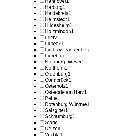
Hannover
1
Harburg
1
Heidekreis
1
Helmstedt
1
Hildesheim
1
Holzminden
1
Leer
2
Lübeck
1
Lüchow-Dannenberg
1
Lüneburg
1
Nienburg_Weser
1
Northeim
1
Oldenburg
1
Osnabrück
1
Osterholz
1
Osterode am Harz
1
Peine
1
Rotenburg Wümme
1
Salzgitter
1
Schaumburg
1
Stade
1
Uelzen
1
Vechta
1