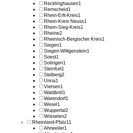
Recklinghausen
1
Remscheid
1
Rhein-Erft-Kreis
1
Rhein-Kreis Neuss
1
Rhein-Sieg-Kreis
1
Rheine
2
Rheinisch-Bergischer Kreis
1
Siegen
1
Siegen-Wittgenstein
1
Soest
1
Solingen
1
Steinfurt
1
Stolberg
2
Unna
1
Viersen
1
Waldbröl
1
Warendorf
1
Wesel
1
Wuppertal
2
Würselen
2
Rheinland-Pfalz
11
Ahrweiler
1