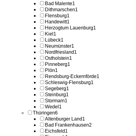
Bad Malente
1
Dithmarschen
1
Flensburg
1
Handewitt
1
Herzogtum Lauenburg
1
Kiel
1
Lübeck
1
Neumünster
1
Nordfriesland
1
Ostholstein
1
Pinneberg
1
Plön
1
Rendsburg-Eckernförde
1
Schleswig-Flensburg
1
Segeberg
1
Steinburg
1
Stormarn
1
Wedel
1
Thüringen
6
Altenburger Land
1
Bad Frankenhausen
2
Eichsfeld
1