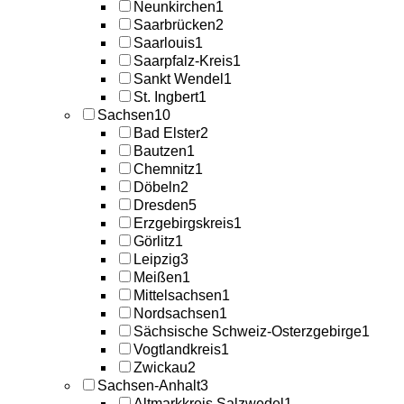
Neunkirchen
1
Saarbrücken
2
Saarlouis
1
Saarpfalz-Kreis
1
Sankt Wendel
1
St. Ingbert
1
Sachsen
10
Bad Elster
2
Bautzen
1
Chemnitz
1
Döbeln
2
Dresden
5
Erzgebirgskreis
1
Görlitz
1
Leipzig
3
Meißen
1
Mittelsachsen
1
Nordsachsen
1
Sächsische Schweiz-Osterzgebirge
1
Vogtlandkreis
1
Zwickau
2
Sachsen-Anhalt
3
Altmarkkreis Salzwedel
1