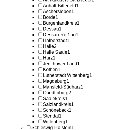
Anhalt-Bitterfeld
1
Aschersleben
1
Börde
1
Burgenlandkreis
1
Dessau
1
Dessau-Roßlau
1
Halberstadt
1
Halle
2
Halle Saale
1
Harz
1
Jerichower Land
1
Köthen
1
Lutherstadt Wittenberg
1
Magdeburg
1
Mansfeld-Südharz
1
Quedlinburg
2
Saalekreis
1
Salzlandkreis
1
Schönebeck
1
Stendal
1
Wittenberg
1
Schleswig-Holstein
1