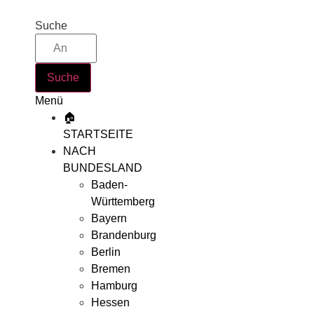
Zum
Inhalt
Suche
springen
Suche
Menü
🏠
STARTSEITE
NACH
BUNDESLAND
Baden-
Württemberg
Bayern
Brandenburg
Berlin
Bremen
Hamburg
Hessen