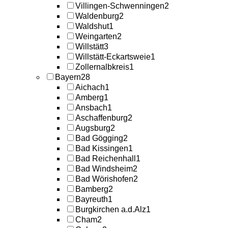
Villingen-Schwenningen
2
Waldenburg
2
Waldshut
1
Weingarten
2
Willstätt
3
Willstätt-Eckartsweie
1
Zollernalbkreis
1
Bayern
28
Aichach
1
Amberg
1
Ansbach
1
Aschaffenburg
2
Augsburg
2
Bad Gögging
2
Bad Kissingen
1
Bad Reichenhall
1
Bad Windsheim
2
Bad Wörishofen
2
Bamberg
2
Bayreuth
1
Burgkirchen a.d.Alz
1
Cham
2