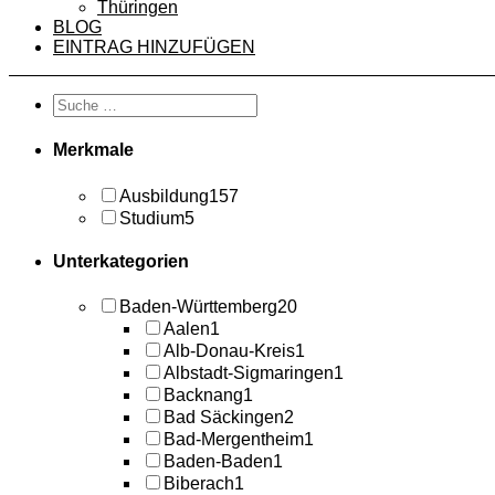
Thüringen
BLOG
EINTRAG HINZUFÜGEN
Merkmale
Ausbildung
157
Studium
5
Unterkategorien
Baden-Württemberg
20
Aalen
1
Alb-Donau-Kreis
1
Albstadt-Sigmaringen
1
Backnang
1
Bad Säckingen
2
Bad-Mergentheim
1
Baden-Baden
1
Biberach
1