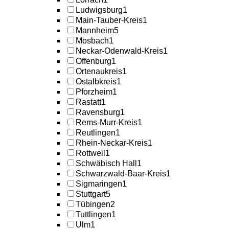
Ludwigsburg
1
Main-Tauber-Kreis
1
Mannheim
5
Mosbach
1
Neckar-Odenwald-Kreis
1
Offenburg
1
Ortenaukreis
1
Ostalbkreis
1
Pforzheim
1
Rastatt
1
Ravensburg
1
Rems-Murr-Kreis
1
Reutlingen
1
Rhein-Neckar-Kreis
1
Rottweil
1
Schwäbisch Hall
1
Schwarzwald-Baar-Kreis
1
Sigmaringen
1
Stuttgart
5
Tübingen
2
Tuttlingen
1
Ulm
1