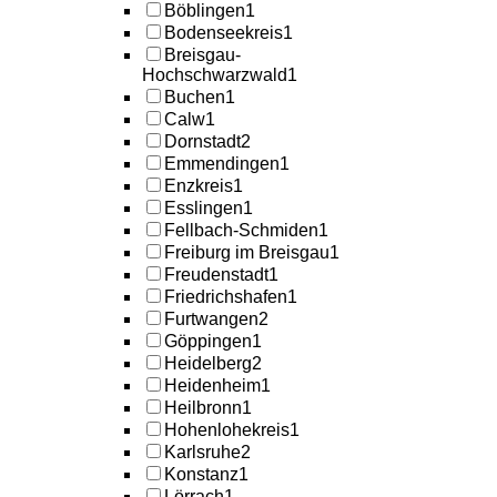
Böblingen
1
Bodenseekreis
1
Breisgau-
Hochschwarzwald
1
Buchen
1
Calw
1
Dornstadt
2
Emmendingen
1
Enzkreis
1
Esslingen
1
Fellbach-Schmiden
1
Freiburg im Breisgau
1
Freudenstadt
1
Friedrichshafen
1
Furtwangen
2
Göppingen
1
Heidelberg
2
Heidenheim
1
Heilbronn
1
Hohenlohekreis
1
Karlsruhe
2
Konstanz
1
Lörrach
1