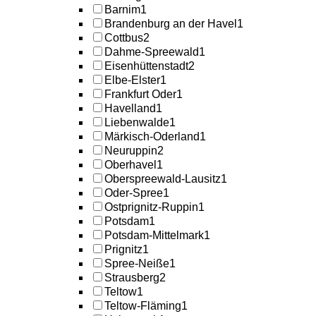
Barnim
1
Brandenburg an der Havel
1
Cottbus
2
Dahme-Spreewald
1
Eisenhüttenstadt
2
Elbe-Elster
1
Frankfurt Oder
1
Havelland
1
Liebenwalde
1
Märkisch-Oderland
1
Neuruppin
2
Oberhavel
1
Oberspreewald-Lausitz
1
Oder-Spree
1
Ostprignitz-Ruppin
1
Potsdam
1
Potsdam-Mittelmark
1
Prignitz
1
Spree-Neiße
1
Strausberg
2
Teltow
1
Teltow-Fläming
1