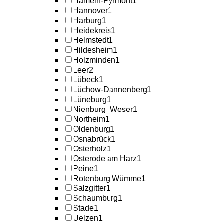
Hameln-Pyrmont
1
Hannover
1
Harburg
1
Heidekreis
1
Helmstedt
1
Hildesheim
1
Holzminden
1
Leer
2
Lübeck
1
Lüchow-Dannenberg
1
Lüneburg
1
Nienburg_Weser
1
Northeim
1
Oldenburg
1
Osnabrück
1
Osterholz
1
Osterode am Harz
1
Peine
1
Rotenburg Wümme
1
Salzgitter
1
Schaumburg
1
Stade
1
Uelzen
1