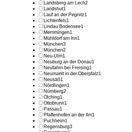
Landsberg am Lech
2
Landshut
1
Lauf an der Pegnitz
1
Lichtenfels
1
Lindau Bodensee
1
Memmingen
1
Mühldorf am Inn
1
München
3
München
2
Neu-Ulm
1
Neuburg an der Donau
1
Neufahrn bei Freising
1
Neumarkt in der Oberpfalz
1
Neusäß
1
Nördlingen
1
Nürnberg
2
Olching
1
Ottobrunn
1
Passau
1
Pfaffenhofen an der Ilm
1
Puchheim
1
Regensburg
3