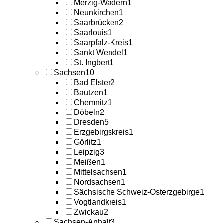
Merzig-Wadern
1
Neunkirchen
1
Saarbrücken
2
Saarlouis
1
Saarpfalz-Kreis
1
Sankt Wendel
1
St. Ingbert
1
Sachsen
10
Bad Elster
2
Bautzen
1
Chemnitz
1
Döbeln
2
Dresden
5
Erzgebirgskreis
1
Görlitz
1
Leipzig
3
Meißen
1
Mittelsachsen
1
Nordsachsen
1
Sächsische Schweiz-Osterzgebirge
1
Vogtlandkreis
1
Zwickau
2
Sachsen-Anhalt
3