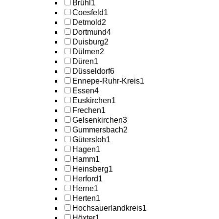
Brühl
1
Coesfeld
1
Detmold
2
Dortmund
4
Duisburg
2
Dülmen
2
Düren
1
Düsseldorf
6
Ennepe-Ruhr-Kreis
1
Essen
4
Euskirchen
1
Frechen
1
Gelsenkirchen
3
Gummersbach
2
Gütersloh
1
Hagen
1
Hamm
1
Heinsberg
1
Herford
1
Herne
1
Herten
1
Hochsauerlandkreis
1
Höxter
1