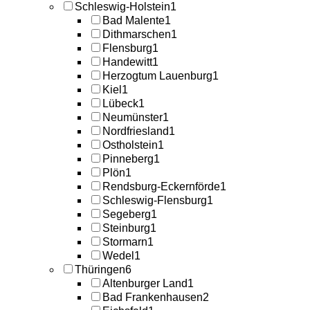
Schleswig-Holstein
1
Bad Malente
1
Dithmarschen
1
Flensburg
1
Handewitt
1
Herzogtum Lauenburg
1
Kiel
1
Lübeck
1
Neumünster
1
Nordfriesland
1
Ostholstein
1
Pinneberg
1
Plön
1
Rendsburg-Eckernförde
1
Schleswig-Flensburg
1
Segeberg
1
Steinburg
1
Stormarn
1
Wedel
1
Thüringen
6
Altenburger Land
1
Bad Frankenhausen
2