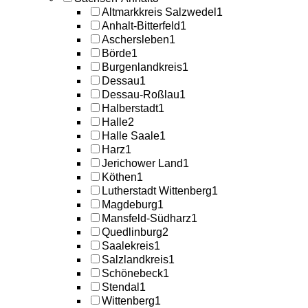
Altmarkkreis Salzwedel
1
Anhalt-Bitterfeld
1
Aschersleben
1
Börde
1
Burgenlandkreis
1
Dessau
1
Dessau-Roßlau
1
Halberstadt
1
Halle
2
Halle Saale
1
Harz
1
Jerichower Land
1
Köthen
1
Lutherstadt Wittenberg
1
Magdeburg
1
Mansfeld-Südharz
1
Quedlinburg
2
Saalekreis
1
Salzlandkreis
1
Schönebeck
1
Stendal
1
Wittenberg
1