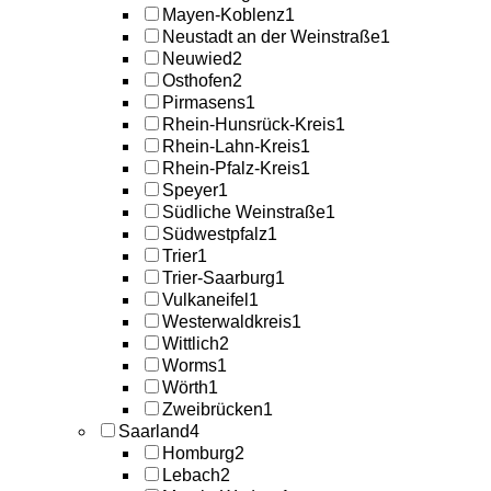
Mayen-Koblenz
1
Neustadt an der Weinstraße
1
Neuwied
2
Osthofen
2
Pirmasens
1
Rhein-Hunsrück-Kreis
1
Rhein-Lahn-Kreis
1
Rhein-Pfalz-Kreis
1
Speyer
1
Südliche Weinstraße
1
Südwestpfalz
1
Trier
1
Trier-Saarburg
1
Vulkaneifel
1
Westerwaldkreis
1
Wittlich
2
Worms
1
Wörth
1
Zweibrücken
1
Saarland
4
Homburg
2
Lebach
2