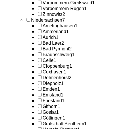
Vorpommern-Greifswald
1
Vorpommern-Rügen
1
Zinnowitz
2
Niedersachsen
7
Amelinghausen
1
Ammerland
1
Aurich
1
Bad Laer
2
Bad Pyrmont
2
Braunschweig
1
Celle
1
Cloppenburg
1
Cuxhaven
1
Delmenhorst
2
Diepholz
1
Emden
1
Emsland
1
Friesland
1
Gifhorn
1
Goslar
1
Göttingen
1
Grafschaft Bentheim
1