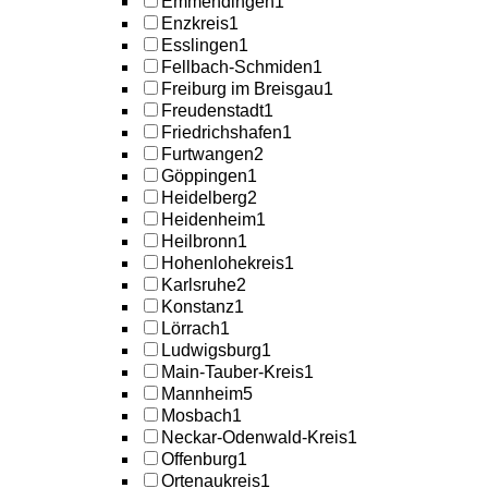
Emmendingen
1
Enzkreis
1
Esslingen
1
Fellbach-Schmiden
1
Freiburg im Breisgau
1
Freudenstadt
1
Friedrichshafen
1
Furtwangen
2
Göppingen
1
Heidelberg
2
Heidenheim
1
Heilbronn
1
Hohenlohekreis
1
Karlsruhe
2
Konstanz
1
Lörrach
1
Ludwigsburg
1
Main-Tauber-Kreis
1
Mannheim
5
Mosbach
1
Neckar-Odenwald-Kreis
1
Offenburg
1
Ortenaukreis
1