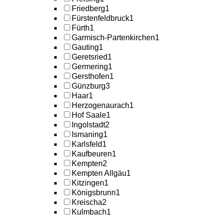
Friedberg
1
Fürstenfeldbruck
1
Fürth
1
Garmisch-Partenkirchen
1
Gauting
1
Geretsried
1
Germering
1
Gersthofen
1
Günzburg
3
Haar
1
Herzogenaurach
1
Hof Saale
1
Ingolstadt
2
Ismaning
1
Karlsfeld
1
Kaufbeuren
1
Kempten
2
Kempten Allgäu
1
Kitzingen
1
Königsbrunn
1
Kreischa
2
Kulmbach
1