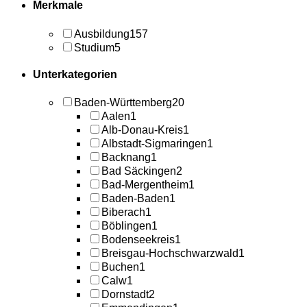
Merkmale
Ausbildung
157
Studium
5
Unterkategorien
Baden-Württemberg
20
Aalen
1
Alb-Donau-Kreis
1
Albstadt-Sigmaringen
1
Backnang
1
Bad Säckingen
2
Bad-Mergentheim
1
Baden-Baden
1
Biberach
1
Böblingen
1
Bodenseekreis
1
Breisgau-Hochschwarzwald
1
Buchen
1
Calw
1
Dornstadt
2