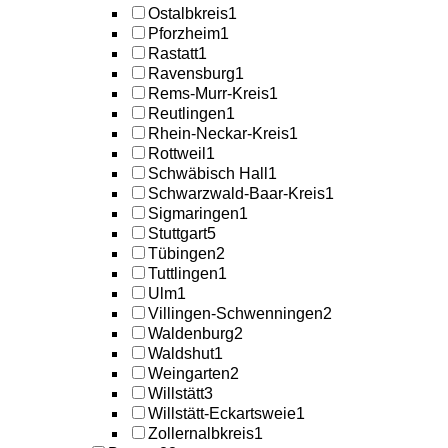
Ostalbkreis
1
Pforzheim
1
Rastatt
1
Ravensburg
1
Rems-Murr-Kreis
1
Reutlingen
1
Rhein-Neckar-Kreis
1
Rottweil
1
Schwäbisch Hall
1
Schwarzwald-Baar-Kreis
1
Sigmaringen
1
Stuttgart
5
Tübingen
2
Tuttlingen
1
Ulm
1
Villingen-Schwenningen
2
Waldenburg
2
Waldshut
1
Weingarten
2
Willstätt
3
Willstätt-Eckartsweie
1
Zollernalbkreis
1