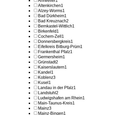
Ahrweiler
1
Altenkirchen
1
Alzey-Worms
1
Bad Dürkheim
1
Bad Kreuznach
2
Bernkastel-Wittlich
1
Birkenfeld
1
Cochem-Zell
1
Donnersbergkreis
1
Eifelkreis Bitburg-Prüm
1
Frankenthal Pfalz
1
Germersheim
1
Grünstadt
2
Kaiserslautern
1
Kandel
1
Koblenz
3
Kusel
1
Landau in der Pfalz
1
Landstuhl
2
Ludwigshafen am Rhein
1
Main-Taunus-Kreis
1
Mainz
3
Mainz-Bingen
1