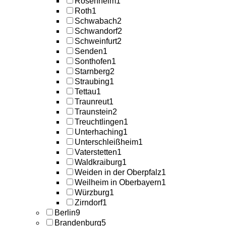
Rosenheim
1
Roth
1
Schwabach
2
Schwandorf
2
Schweinfurt
2
Senden
1
Sonthofen
1
Starnberg
2
Straubing
1
Tettau
1
Traunreut
1
Traunstein
2
Treuchtlingen
1
Unterhaching
1
Unterschleißheim
1
Vaterstetten
1
Waldkraiburg
1
Weiden in der Oberpfalz
1
Weilheim in Oberbayern
1
Würzburg
1
Zirndorf
1
Berlin
9
Brandenburg
5