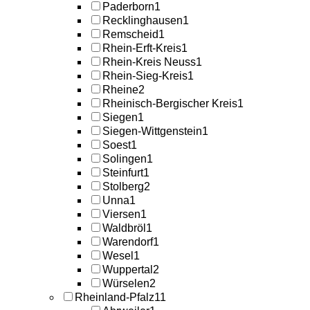
Paderborn
1
Recklinghausen
1
Remscheid
1
Rhein-Erft-Kreis
1
Rhein-Kreis Neuss
1
Rhein-Sieg-Kreis
1
Rheine
2
Rheinisch-Bergischer Kreis
1
Siegen
1
Siegen-Wittgenstein
1
Soest
1
Solingen
1
Steinfurt
1
Stolberg
2
Unna
1
Viersen
1
Waldbröl
1
Warendorf
1
Wesel
1
Wuppertal
2
Würselen
2
Rheinland-Pfalz
11