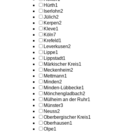
Hürth
1
Iserlohn
2
Jülich
2
Kerpen
2
Kleve
1
Köln
7
Krefeld
1
Leverkusen
2
Lippe
1
Lippstadt
1
Märkischer Kreis
1
Meckenheim
2
Mettmann
1
Minden
2
Minden-Lübbecke
1
Mönchengladbach
2
Mülheim an der Ruhr
1
Münster
3
Neuss
2
Oberbergischer Kreis
1
Oberhausen
1
Olpe
1