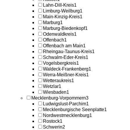
Lahn-Dill-Kreis
1
Limburg-Weilburg
1
Main-Kinzig-Kreis
1
Marburg
1
Marburg-Biedenkopf
1
Odenwaldkreis
1
Offenbach
1
Offenbach am Main
1
Rheingau-Taunus-Kreis
1
Schwalm-Eder-Kreis
1
Vogelsbergkreis
1
Waldeck-Frankenberg
1
Werra-Meißner-Kreis
1
Wetteraukreis
1
Wetzlar
1
Wiesbaden
1
Mecklenburg-Vorpommern
3
Ludwigslust-Parchim
1
Mecklenburgische Seenplatte
1
Nordwestmecklenburg
1
Rostock
1
Schwerin
2