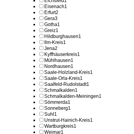
Eichsfeld
1
Eisenach
1
Erfurt
2
Gera
3
Gotha
1
Greiz
1
Hildburghausen
1
Ilm-Kreis
1
Jena
2
Kyffhäuserkreis
1
Mühlhausen
1
Nordhausen
1
Saale-Holzland-Kreis
1
Saale-Orla-Kreis
1
Saalfeld-Rudolstadt
1
Schmalkalden
1
Schmalkalden-Meiningen
1
Sömmerda
1
Sonneberg
1
Suhl
1
Unstrut-Hainich-Kreis
1
Wartburgkreis
1
Weimar
1