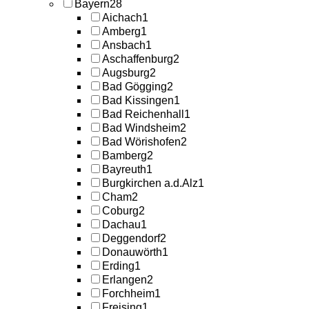
Bayern
28
Aichach
1
Amberg
1
Ansbach
1
Aschaffenburg
2
Augsburg
2
Bad Gögging
2
Bad Kissingen
1
Bad Reichenhall
1
Bad Windsheim
2
Bad Wörishofen
2
Bamberg
2
Bayreuth
1
Burgkirchen a.d.Alz
1
Cham
2
Coburg
2
Dachau
1
Deggendorf
2
Donauwörth
1
Erding
1
Erlangen
2
Forchheim
1
Freising
1