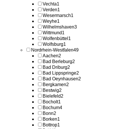
Vechta
1
Verden
1
Wesermarsch
1
Weyhe
1
Wilhelmshaven
3
Wittmund
1
Wolfenbüttel
1
Wolfsburg
1
Nordrhein-Westfalen
49
Aachen
2
Bad Berleburg
2
Bad Driburg
2
Bad Lippspringe
2
Bad Oeynhausen
2
Bergkamen
2
Bestwig
2
Bielefeld
2
Bocholt
1
Bochum
4
Bonn
2
Borken
1
Bottrop
1