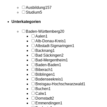
Ausbildung
157
Studium
5
Unterkategorien
Baden-Württemberg
20
Aalen
1
Alb-Donau-Kreis
1
Albstadt-Sigmaringen
1
Backnang
1
Bad Säckingen
2
Bad-Mergentheim
1
Baden-Baden
1
Biberach
1
Böblingen
1
Bodenseekreis
1
Breisgau-Hochschwarzwald
1
Buchen
1
Calw
1
Dornstadt
2
Emmendingen
1