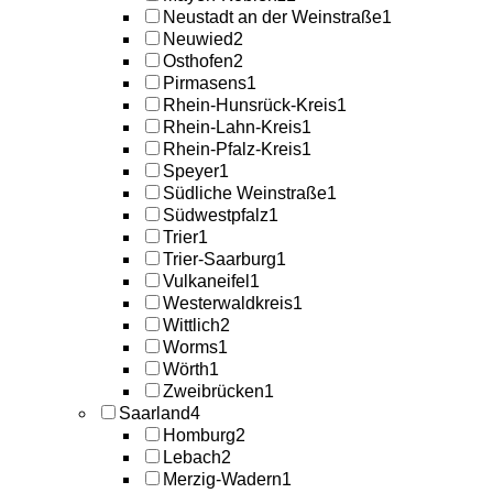
Neustadt an der Weinstraße
1
Neuwied
2
Osthofen
2
Pirmasens
1
Rhein-Hunsrück-Kreis
1
Rhein-Lahn-Kreis
1
Rhein-Pfalz-Kreis
1
Speyer
1
Südliche Weinstraße
1
Südwestpfalz
1
Trier
1
Trier-Saarburg
1
Vulkaneifel
1
Westerwaldkreis
1
Wittlich
2
Worms
1
Wörth
1
Zweibrücken
1
Saarland
4
Homburg
2
Lebach
2
Merzig-Wadern
1