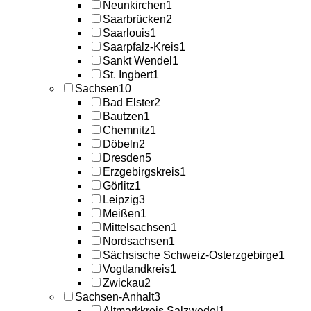
Neunkirchen
1
Saarbrücken
2
Saarlouis
1
Saarpfalz-Kreis
1
Sankt Wendel
1
St. Ingbert
1
Sachsen
10
Bad Elster
2
Bautzen
1
Chemnitz
1
Döbeln
2
Dresden
5
Erzgebirgskreis
1
Görlitz
1
Leipzig
3
Meißen
1
Mittelsachsen
1
Nordsachsen
1
Sächsische Schweiz-Osterzgebirge
1
Vogtlandkreis
1
Zwickau
2
Sachsen-Anhalt
3
Altmarkkreis Salzwedel
1