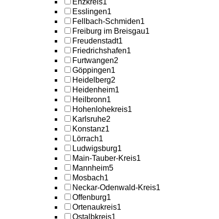
Enzkreis
1
Esslingen
1
Fellbach-Schmiden
1
Freiburg im Breisgau
1
Freudenstadt
1
Friedrichshafen
1
Furtwangen
2
Göppingen
1
Heidelberg
2
Heidenheim
1
Heilbronn
1
Hohenlohekreis
1
Karlsruhe
2
Konstanz
1
Lörrach
1
Ludwigsburg
1
Main-Tauber-Kreis
1
Mannheim
5
Mosbach
1
Neckar-Odenwald-Kreis
1
Offenburg
1
Ortenaukreis
1
Ostalbkreis
1