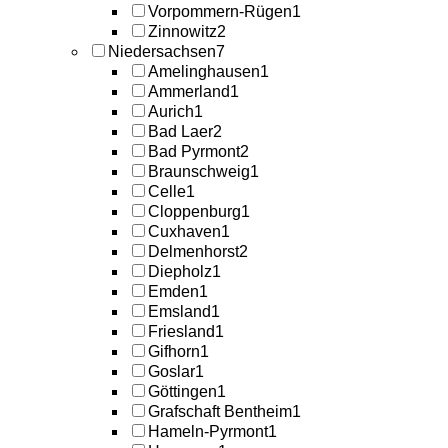
Vorpommern-Rügen
1
Zinnowitz
2
Niedersachsen
7
Amelinghausen
1
Ammerland
1
Aurich
1
Bad Laer
2
Bad Pyrmont
2
Braunschweig
1
Celle
1
Cloppenburg
1
Cuxhaven
1
Delmenhorst
2
Diepholz
1
Emden
1
Emsland
1
Friesland
1
Gifhorn
1
Goslar
1
Göttingen
1
Grafschaft Bentheim
1
Hameln-Pyrmont
1