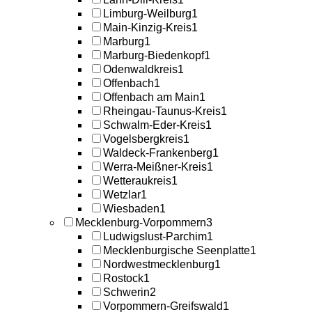
Limburg-Weilburg
1
Main-Kinzig-Kreis
1
Marburg
1
Marburg-Biedenkopf
1
Odenwaldkreis
1
Offenbach
1
Offenbach am Main
1
Rheingau-Taunus-Kreis
1
Schwalm-Eder-Kreis
1
Vogelsbergkreis
1
Waldeck-Frankenberg
1
Werra-Meißner-Kreis
1
Wetteraukreis
1
Wetzlar
1
Wiesbaden
1
Mecklenburg-Vorpommern
3
Ludwigslust-Parchim
1
Mecklenburgische Seenplatte
1
Nordwestmecklenburg
1
Rostock
1
Schwerin
2
Vorpommern-Greifswald
1