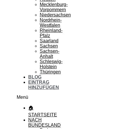
Mecklenburg-
Vorpommern
Niedersachsen
Nordrhein-
Westfalen
Rheinland-
Pfalz
Saarland
Sachsen
Sachsen-
Anhalt
Schleswig-
Holstein
Thüringen
BLOG
EINTRAG
HINZUFÜGEN
Menü
🏠
STARTSEITE
NACH
BUNDESLAND