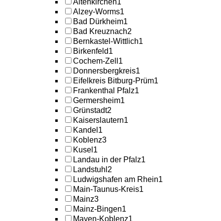
Altenkirchen
1
Alzey-Worms
1
Bad Dürkheim
1
Bad Kreuznach
2
Bernkastel-Wittlich
1
Birkenfeld
1
Cochem-Zell
1
Donnersbergkreis
1
Eifelkreis Bitburg-Prüm
1
Frankenthal Pfalz
1
Germersheim
1
Grünstadt
2
Kaiserslautern
1
Kandel
1
Koblenz
3
Kusel
1
Landau in der Pfalz
1
Landstuhl
2
Ludwigshafen am Rhein
1
Main-Taunus-Kreis
1
Mainz
3
Mainz-Bingen
1
Mayen-Koblenz
1