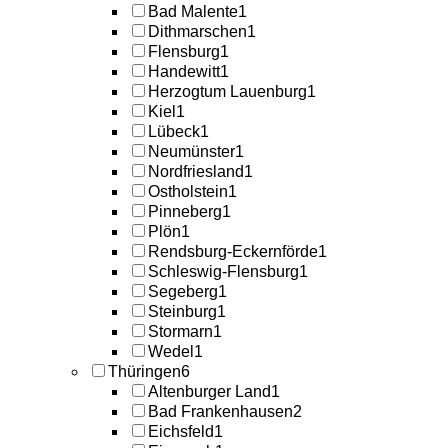
Bad Malente
1
Dithmarschen
1
Flensburg
1
Handewitt
1
Herzogtum Lauenburg
1
Kiel
1
Lübeck
1
Neumünster
1
Nordfriesland
1
Ostholstein
1
Pinneberg
1
Plön
1
Rendsburg-Eckernförde
1
Schleswig-Flensburg
1
Segeberg
1
Steinburg
1
Stormarn
1
Wedel
1
Thüringen
6
Altenburger Land
1
Bad Frankenhausen
2
Eichsfeld
1