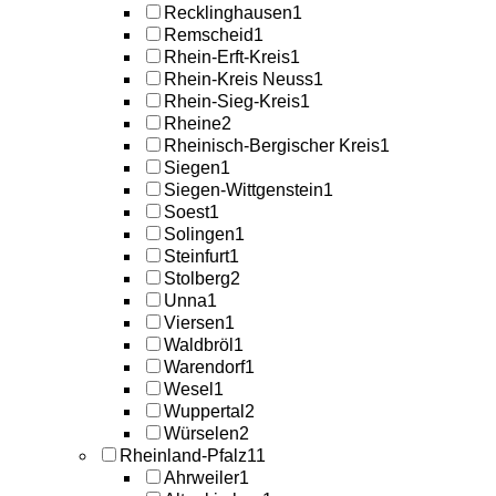
Recklinghausen
1
Remscheid
1
Rhein-Erft-Kreis
1
Rhein-Kreis Neuss
1
Rhein-Sieg-Kreis
1
Rheine
2
Rheinisch-Bergischer Kreis
1
Siegen
1
Siegen-Wittgenstein
1
Soest
1
Solingen
1
Steinfurt
1
Stolberg
2
Unna
1
Viersen
1
Waldbröl
1
Warendorf
1
Wesel
1
Wuppertal
2
Würselen
2
Rheinland-Pfalz
11
Ahrweiler
1