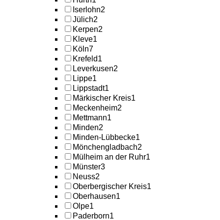
Iserlohn
2
Jülich
2
Kerpen
2
Kleve
1
Köln
7
Krefeld
1
Leverkusen
2
Lippe
1
Lippstadt
1
Märkischer Kreis
1
Meckenheim
2
Mettmann
1
Minden
2
Minden-Lübbecke
1
Mönchengladbach
2
Mülheim an der Ruhr
1
Münster
3
Neuss
2
Oberbergischer Kreis
1
Oberhausen
1
Olpe
1
Paderborn
1