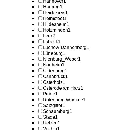
Hannover
1
Harburg
1
Heidekreis
1
Helmstedt
1
Hildesheim
1
Holzminden
1
Leer
2
Lübeck
1
Lüchow-Dannenberg
1
Lüneburg
1
Nienburg_Weser
1
Northeim
1
Oldenburg
1
Osnabrück
1
Osterholz
1
Osterode am Harz
1
Peine
1
Rotenburg Wümme
1
Salzgitter
1
Schaumburg
1
Stade
1
Uelzen
1
Vechta
1