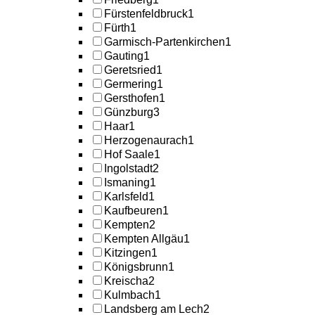
Fürstenfeldbruck
1
Fürth
1
Garmisch-Partenkirchen
1
Gauting
1
Geretsried
1
Germering
1
Gersthofen
1
Günzburg
3
Haar
1
Herzogenaurach
1
Hof Saale
1
Ingolstadt
2
Ismaning
1
Karlsfeld
1
Kaufbeuren
1
Kempten
2
Kempten Allgäu
1
Kitzingen
1
Königsbrunn
1
Kreischa
2
Kulmbach
1
Landsberg am Lech
2