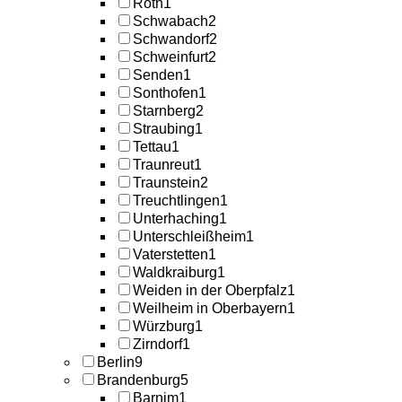
Roth
1
Schwabach
2
Schwandorf
2
Schweinfurt
2
Senden
1
Sonthofen
1
Starnberg
2
Straubing
1
Tettau
1
Traunreut
1
Traunstein
2
Treuchtlingen
1
Unterhaching
1
Unterschleißheim
1
Vaterstetten
1
Waldkraiburg
1
Weiden in der Oberpfalz
1
Weilheim in Oberbayern
1
Würzburg
1
Zirndorf
1
Berlin
9
Brandenburg
5
Barnim
1