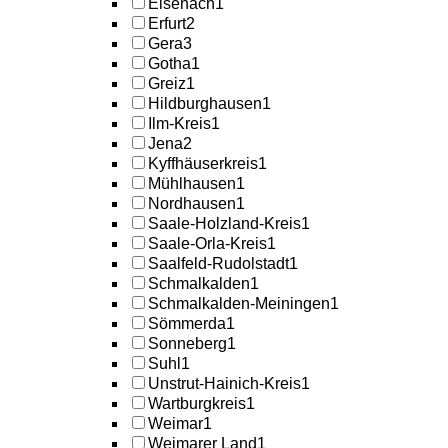
Eisenach
1
Erfurt
2
Gera
3
Gotha
1
Greiz
1
Hildburghausen
1
Ilm-Kreis
1
Jena
2
Kyffhäuserkreis
1
Mühlhausen
1
Nordhausen
1
Saale-Holzland-Kreis
1
Saale-Orla-Kreis
1
Saalfeld-Rudolstadt
1
Schmalkalden
1
Schmalkalden-Meiningen
1
Sömmerda
1
Sonneberg
1
Suhl
1
Unstrut-Hainich-Kreis
1
Wartburgkreis
1
Weimar
1
Weimarer Land
1