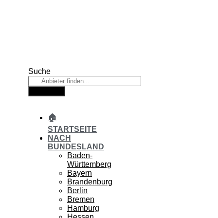
Zum
Inhalt
springen
Suche
Suche
🏠
STARTSEITE
NACH
BUNDESLAND
Baden-
Württemberg
Bayern
Brandenburg
Berlin
Bremen
Hamburg
Hessen