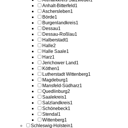
Anhalt-Bitterfeld
1
Aschersleben
1
Börde
1
Burgenlandkreis
1
Dessau
1
Dessau-Roßlau
1
Halberstadt
1
Halle
2
Halle Saale
1
Harz
1
Jerichower Land
1
Köthen
1
Lutherstadt Wittenberg
1
Magdeburg
1
Mansfeld-Südharz
1
Quedlinburg
2
Saalekreis
1
Salzlandkreis
1
Schönebeck
1
Stendal
1
Wittenberg
1
Schleswig-Holstein
1