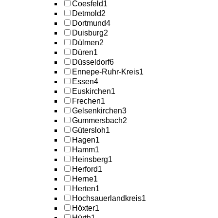
Coesfeld
1
Detmold
2
Dortmund
4
Duisburg
2
Dülmen
2
Düren
1
Düsseldorf
6
Ennepe-Ruhr-Kreis
1
Essen
4
Euskirchen
1
Frechen
1
Gelsenkirchen
3
Gummersbach
2
Gütersloh
1
Hagen
1
Hamm
1
Heinsberg
1
Herford
1
Herne
1
Herten
1
Hochsauerlandkreis
1
Höxter
1
Hürth
1