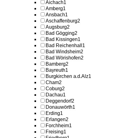
Aichach
1
Amberg
1
Ansbach
1
Aschaffenburg
2
Augsburg
2
Bad Gögging
2
Bad Kissingen
1
Bad Reichenhall
1
Bad Windsheim
2
Bad Wörishofen
2
Bamberg
2
Bayreuth
1
Burgkirchen a.d.Alz
1
Cham
2
Coburg
2
Dachau
1
Deggendorf
2
Donauwörth
1
Erding
1
Erlangen
2
Forchheim
1
Freising
1
Friedberg
1