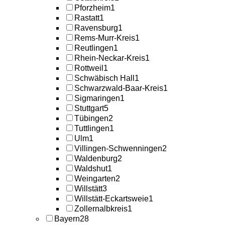
Pforzheim
1
Rastatt
1
Ravensburg
1
Rems-Murr-Kreis
1
Reutlingen
1
Rhein-Neckar-Kreis
1
Rottweil
1
Schwäbisch Hall
1
Schwarzwald-Baar-Kreis
1
Sigmaringen
1
Stuttgart
5
Tübingen
2
Tuttlingen
1
Ulm
1
Villingen-Schwenningen
2
Waldenburg
2
Waldshut
1
Weingarten
2
Willstätt
3
Willstätt-Eckartsweie
1
Zollernalbkreis
1
Bayern
28