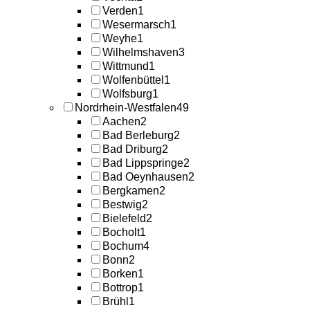
Verden
1
Wesermarsch
1
Weyhe
1
Wilhelmshaven
3
Wittmund
1
Wolfenbüttel
1
Wolfsburg
1
Nordrhein-Westfalen
49
Aachen
2
Bad Berleburg
2
Bad Driburg
2
Bad Lippspringe
2
Bad Oeynhausen
2
Bergkamen
2
Bestwig
2
Bielefeld
2
Bocholt
1
Bochum
4
Bonn
2
Borken
1
Bottrop
1
Brühl
1