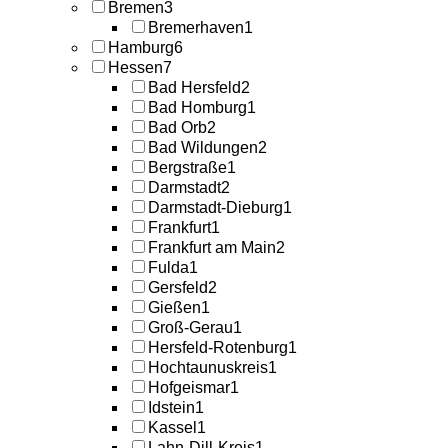
Bremen
3
Bremerhaven
1
Hamburg
6
Hessen
7
Bad Hersfeld
2
Bad Homburg
1
Bad Orb
2
Bad Wildungen
2
Bergstraße
1
Darmstadt
2
Darmstadt-Dieburg
1
Frankfurt
1
Frankfurt am Main
2
Fulda
1
Gersfeld
2
Gießen
1
Groß-Gerau
1
Hersfeld-Rotenburg
1
Hochtaunuskreis
1
Hofgeismar
1
Idstein
1
Kassel
1
Lahn-Dill-Kreis
1