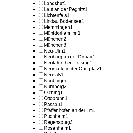
Landshut
1
Lauf an der Pegnitz
1
Lichtenfels
1
Lindau Bodensee
1
Memmingen
1
Mühldorf am Inn
1
München
2
München
3
Neu-Ulm
1
Neuburg an der Donau
1
Neufahrn bei Freising
1
Neumarkt in der Oberpfalz
1
Neusäß
1
Nördlingen
1
Nürnberg
2
Olching
1
Ottobrunn
1
Passau
1
Pfaffenhofen an der Ilm
1
Puchheim
1
Regensburg
3
Rosenheim
1