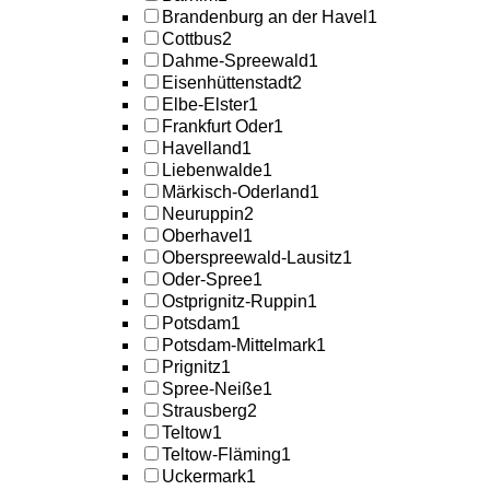
Brandenburg an der Havel
1
Cottbus
2
Dahme-Spreewald
1
Eisenhüttenstadt
2
Elbe-Elster
1
Frankfurt Oder
1
Havelland
1
Liebenwalde
1
Märkisch-Oderland
1
Neuruppin
2
Oberhavel
1
Oberspreewald-Lausitz
1
Oder-Spree
1
Ostprignitz-Ruppin
1
Potsdam
1
Potsdam-Mittelmark
1
Prignitz
1
Spree-Neiße
1
Strausberg
2
Teltow
1
Teltow-Fläming
1
Uckermark
1