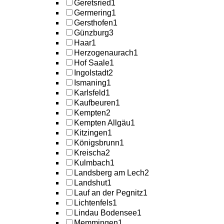
Geretsried
1
Germering
1
Gersthofen
1
Günzburg
3
Haar
1
Herzogenaurach
1
Hof Saale
1
Ingolstadt
2
Ismaning
1
Karlsfeld
1
Kaufbeuren
1
Kempten
2
Kempten Allgäu
1
Kitzingen
1
Königsbrunn
1
Kreischa
2
Kulmbach
1
Landsberg am Lech
2
Landshut
1
Lauf an der Pegnitz
1
Lichtenfels
1
Lindau Bodensee
1
Memmingen
1