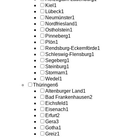
Kiel
1
Lübeck
1
Neumünster
1
Nordfriesland
1
Ostholstein
1
Pinneberg
1
Plön
1
Rendsburg-Eckernförde
1
Schleswig-Flensburg
1
Segeberg
1
Steinburg
1
Stormarn
1
Wedel
1
Thüringen
6
Altenburger Land
1
Bad Frankenhausen
2
Eichsfeld
1
Eisenach
1
Erfurt
2
Gera
3
Gotha
1
Greiz
1