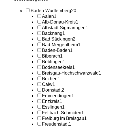
Baden-Württemberg
20
Aalen
1
Alb-Donau-Kreis
1
Albstadt-Sigmaringen
1
Backnang
1
Bad Säckingen
2
Bad-Mergentheim
1
Baden-Baden
1
Biberach
1
Böblingen
1
Bodenseekreis
1
Breisgau-Hochschwarzwald
1
Buchen
1
Calw
1
Dornstadt
2
Emmendingen
1
Enzkreis
1
Esslingen
1
Fellbach-Schmiden
1
Freiburg im Breisgau
1
Freudenstadt
1