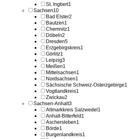
St. Ingbert
1
Sachsen
10
Bad Elster
2
Bautzen
1
Chemnitz
1
Döbeln
2
Dresden
5
Erzgebirgskreis
1
Görlitz
1
Leipzig
3
Meißen
1
Mittelsachsen
1
Nordsachsen
1
Sächsische Schweiz-Osterzgebirge
1
Vogtlandkreis
1
Zwickau
2
Sachsen-Anhalt
3
Altmarkkreis Salzwedel
1
Anhalt-Bitterfeld
1
Aschersleben
1
Börde
1
Burgenlandkreis
1