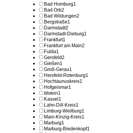
Bad Homburg
1
Bad Orb
2
Bad Wildungen
2
Bergstraße
1
Darmstadt
2
Darmstadt-Dieburg
1
Frankfurt
1
Frankfurt am Main
2
Fulda
1
Gersfeld
2
Gießen
1
Groß-Gerau
1
Hersfeld-Rotenburg
1
Hochtaunuskreis
1
Hofgeismar
1
Idstein
1
Kassel
1
Lahn-Dill-Kreis
1
Limburg-Weilburg
1
Main-Kinzig-Kreis
1
Marburg
1
Marburg-Biedenkopf
1