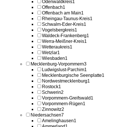
Odenwaldkreis
1
Offenbach
1
Offenbach am Main
1
Rheingau-Taunus-Kreis
1
Schwalm-Eder-Kreis
1
Vogelsbergkreis
1
Waldeck-Frankenberg
1
Werra-Meißner-Kreis
1
Wetteraukreis
1
Wetzlar
1
Wiesbaden
1
Mecklenburg-Vorpommern
3
Ludwigslust-Parchim
1
Mecklenburgische Seenplatte
1
Nordwestmecklenburg
1
Rostock
1
Schwerin
2
Vorpommern-Greifswald
1
Vorpommern-Rügen
1
Zinnowitz
2
Niedersachsen
7
Amelinghausen
1
Ammerland
1