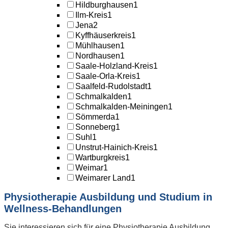
Hildburghausen
1
Ilm-Kreis
1
Jena
2
Kyffhäuserkreis
1
Mühlhausen
1
Nordhausen
1
Saale-Holzland-Kreis
1
Saale-Orla-Kreis
1
Saalfeld-Rudolstadt
1
Schmalkalden
1
Schmalkalden-Meiningen
1
Sömmerda
1
Sonneberg
1
Suhl
1
Unstrut-Hainich-Kreis
1
Wartburgkreis
1
Weimar
1
Weimarer Land
1
Physiotherapie Ausbildung und Studium in
Wellness-Behandlungen
Sie interessieren sich für eine Physiotherapie Ausbildung