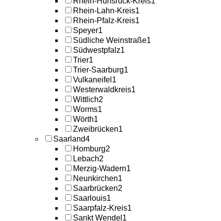
Rhein-Hunsrück-Kreis
1
Rhein-Lahn-Kreis
1
Rhein-Pfalz-Kreis
1
Speyer
1
Südliche Weinstraße
1
Südwestpfalz
1
Trier
1
Trier-Saarburg
1
Vulkaneifel
1
Westerwaldkreis
1
Wittlich
2
Worms
1
Wörth
1
Zweibrücken
1
Saarland
4
Homburg
2
Lebach
2
Merzig-Wadern
1
Neunkirchen
1
Saarbrücken
2
Saarlouis
1
Saarpfalz-Kreis
1
Sankt Wendel
1