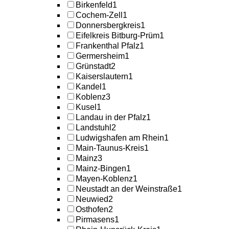
Birkenfeld
1
Cochem-Zell
1
Donnersbergkreis
1
Eifelkreis Bitburg-Prüm
1
Frankenthal Pfalz
1
Germersheim
1
Grünstadt
2
Kaiserslautern
1
Kandel
1
Koblenz
3
Kusel
1
Landau in der Pfalz
1
Landstuhl
2
Ludwigshafen am Rhein
1
Main-Taunus-Kreis
1
Mainz
3
Mainz-Bingen
1
Mayen-Koblenz
1
Neustadt an der Weinstraße
1
Neuwied
2
Osthofen
2
Pirmasens
1