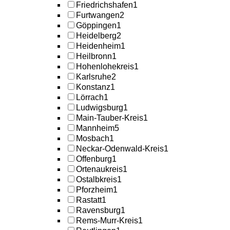
Friedrichshafen
1
Furtwangen
2
Göppingen
1
Heidelberg
2
Heidenheim
1
Heilbronn
1
Hohenlohekreis
1
Karlsruhe
2
Konstanz
1
Lörrach
1
Ludwigsburg
1
Main-Tauber-Kreis
1
Mannheim
5
Mosbach
1
Neckar-Odenwald-Kreis
1
Offenburg
1
Ortenaukreis
1
Ostalbkreis
1
Pforzheim
1
Rastatt
1
Ravensburg
1
Rems-Murr-Kreis
1