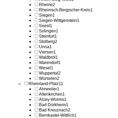
Rheine
2
Rheinisch-Bergischer Kreis
1
Siegen
1
Siegen-Wittgenstein
1
Soest
1
Solingen
1
Steinfurt
1
Stolberg
2
Unna
1
Viersen
1
Waldbröl
1
Warendorf
1
Wesel
1
Wuppertal
2
Würselen
2
Rheinland-Pfalz
11
Ahrweiler
1
Altenkirchen
1
Alzey-Worms
1
Bad Dürkheim
1
Bad Kreuznach
2
Bernkastel-Wittlich
1