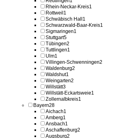
Reutlingen
1
Rhein-Neckar-Kreis
1
Rottweil
1
Schwäbisch Hall
1
Schwarzwald-Baar-Kreis
1
Sigmaringen
1
Stuttgart
5
Tübingen
2
Tuttlingen
1
Ulm
1
Villingen-Schwenningen
2
Waldenburg
2
Waldshut
1
Weingarten
2
Willstätt
3
Willstätt-Eckartsweie
1
Zollernalbkreis
1
Bayern
28
Aichach
1
Amberg
1
Ansbach
1
Aschaffenburg
2
Augsburg
2