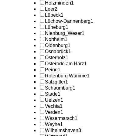
Holzminden
1
Leer
2
Lübeck
1
Lüchow-Dannenberg
1
Lüneburg
1
Nienburg_Weser
1
Northeim
1
Oldenburg
1
Osnabrück
1
Osterholz
1
Osterode am Harz
1
Peine
1
Rotenburg Wümme
1
Salzgitter
1
Schaumburg
1
Stade
1
Uelzen
1
Vechta
1
Verden
1
Wesermarsch
1
Weyhe
1
Wilhelmshaven
3