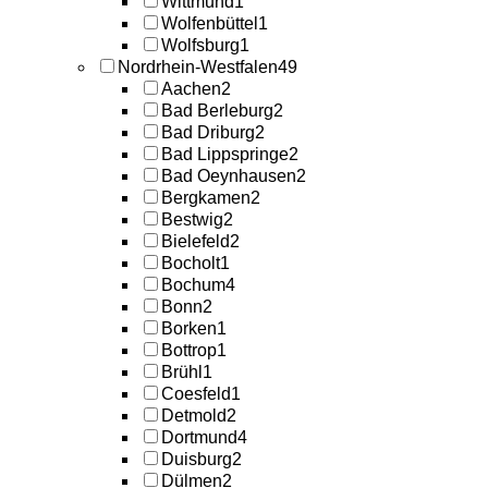
Wittmund
1
Wolfenbüttel
1
Wolfsburg
1
Nordrhein-Westfalen
49
Aachen
2
Bad Berleburg
2
Bad Driburg
2
Bad Lippspringe
2
Bad Oeynhausen
2
Bergkamen
2
Bestwig
2
Bielefeld
2
Bocholt
1
Bochum
4
Bonn
2
Borken
1
Bottrop
1
Brühl
1
Coesfeld
1
Detmold
2
Dortmund
4
Duisburg
2
Dülmen
2