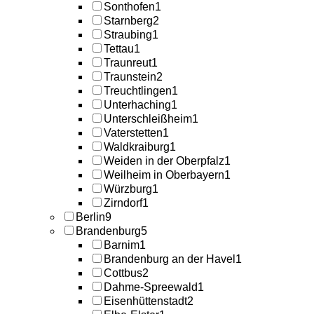
Sonthofen
1
Starnberg
2
Straubing
1
Tettau
1
Traunreut
1
Traunstein
2
Treuchtlingen
1
Unterhaching
1
Unterschleißheim
1
Vaterstetten
1
Waldkraiburg
1
Weiden in der Oberpfalz
1
Weilheim in Oberbayern
1
Würzburg
1
Zirndorf
1
Berlin
9
Brandenburg
5
Barnim
1
Brandenburg an der Havel
1
Cottbus
2
Dahme-Spreewald
1
Eisenhüttenstadt
2