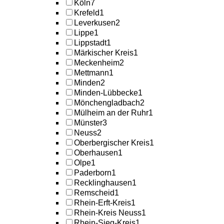
Köln
7
Krefeld
1
Leverkusen
2
Lippe
1
Lippstadt
1
Märkischer Kreis
1
Meckenheim
2
Mettmann
1
Minden
2
Minden-Lübbecke
1
Mönchengladbach
2
Mülheim an der Ruhr
1
Münster
3
Neuss
2
Oberbergischer Kreis
1
Oberhausen
1
Olpe
1
Paderborn
1
Recklinghausen
1
Remscheid
1
Rhein-Erft-Kreis
1
Rhein-Kreis Neuss
1
Rhein-Sieg-Kreis
1