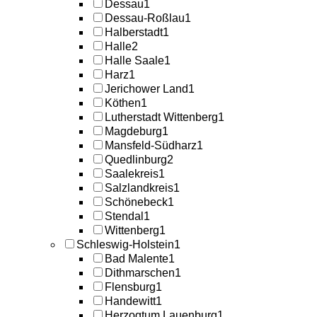
Dessau
1
Dessau-Roßlau
1
Halberstadt
1
Halle
2
Halle Saale
1
Harz
1
Jerichower Land
1
Köthen
1
Lutherstadt Wittenberg
1
Magdeburg
1
Mansfeld-Südharz
1
Quedlinburg
2
Saalekreis
1
Salzlandkreis
1
Schönebeck
1
Stendal
1
Wittenberg
1
Schleswig-Holstein
1
Bad Malente
1
Dithmarschen
1
Flensburg
1
Handewitt
1
Herzogtum Lauenburg
1