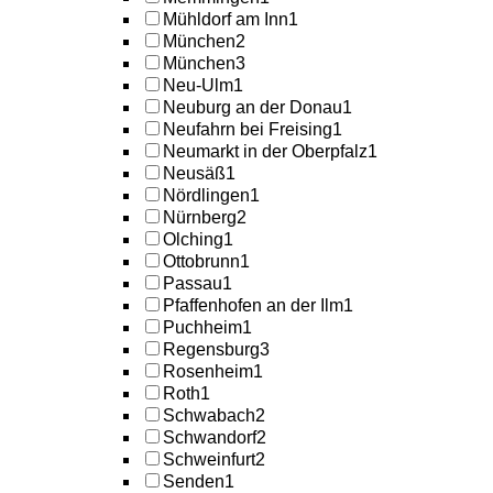
Mühldorf am Inn
1
München
2
München
3
Neu-Ulm
1
Neuburg an der Donau
1
Neufahrn bei Freising
1
Neumarkt in der Oberpfalz
1
Neusäß
1
Nördlingen
1
Nürnberg
2
Olching
1
Ottobrunn
1
Passau
1
Pfaffenhofen an der Ilm
1
Puchheim
1
Regensburg
3
Rosenheim
1
Roth
1
Schwabach
2
Schwandorf
2
Schweinfurt
2
Senden
1