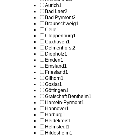
Aurich
1
Bad Laer
2
Bad Pyrmont
2
Braunschweig
1
Celle
1
Cloppenburg
1
Cuxhaven
1
Delmenhorst
2
Diepholz
1
Emden
1
Emsland
1
Friesland
1
Gifhorn
1
Goslar
1
Göttingen
1
Grafschaft Bentheim
1
Hameln-Pyrmont
1
Hannover
1
Harburg
1
Heidekreis
1
Helmstedt
1
Hildesheim
1