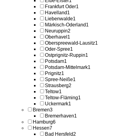
Elbe-Elster
1
Frankfurt Oder
1
Havelland
1
Liebenwalde
1
Märkisch-Oderland
1
Neuruppin
2
Oberhavel
1
Oberspreewald-Lausitz
1
Oder-Spree
1
Ostprignitz-Ruppin
1
Potsdam
1
Potsdam-Mittelmark
1
Prignitz
1
Spree-Neiße
1
Strausberg
2
Teltow
1
Teltow-Fläming
1
Uckermark
1
Bremen
3
Bremerhaven
1
Hamburg
6
Hessen
7
Bad Hersfeld
2