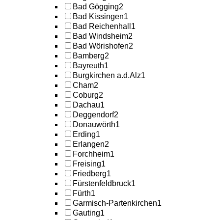
Bad Gögging
2
Bad Kissingen
1
Bad Reichenhall
1
Bad Windsheim
2
Bad Wörishofen
2
Bamberg
2
Bayreuth
1
Burgkirchen a.d.Alz
1
Cham
2
Coburg
2
Dachau
1
Deggendorf
2
Donauwörth
1
Erding
1
Erlangen
2
Forchheim
1
Freising
1
Friedberg
1
Fürstenfeldbruck
1
Fürth
1
Garmisch-Partenkirchen
1
Gauting
1