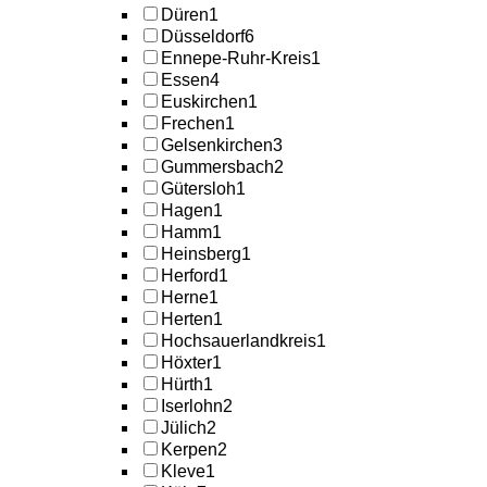
Düren
1
Düsseldorf
6
Ennepe-Ruhr-Kreis
1
Essen
4
Euskirchen
1
Frechen
1
Gelsenkirchen
3
Gummersbach
2
Gütersloh
1
Hagen
1
Hamm
1
Heinsberg
1
Herford
1
Herne
1
Herten
1
Hochsauerlandkreis
1
Höxter
1
Hürth
1
Iserlohn
2
Jülich
2
Kerpen
2
Kleve
1