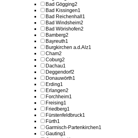
Bad Gögging
2
Bad Kissingen
1
Bad Reichenhall
1
Bad Windsheim
2
Bad Wörishofen
2
Bamberg
2
Bayreuth
1
Burgkirchen a.d.Alz
1
Cham
2
Coburg
2
Dachau
1
Deggendorf
2
Donauwörth
1
Erding
1
Erlangen
2
Forchheim
1
Freising
1
Friedberg
1
Fürstenfeldbruck
1
Fürth
1
Garmisch-Partenkirchen
1
Gauting
1