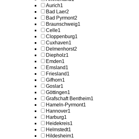
Aurich
1
Bad Laer
2
Bad Pyrmont
2
Braunschweig
1
Celle
1
Cloppenburg
1
Cuxhaven
1
Delmenhorst
2
Diepholz
1
Emden
1
Emsland
1
Friesland
1
Gifhorn
1
Goslar
1
Göttingen
1
Grafschaft Bentheim
1
Hameln-Pyrmont
1
Hannover
1
Harburg
1
Heidekreis
1
Helmstedt
1
Hildesheim
1