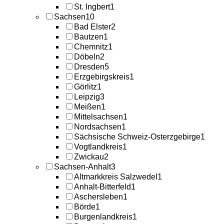
St. Ingbert
1
Sachsen
10
Bad Elster
2
Bautzen
1
Chemnitz
1
Döbeln
2
Dresden
5
Erzgebirgskreis
1
Görlitz
1
Leipzig
3
Meißen
1
Mittelsachsen
1
Nordsachsen
1
Sächsische Schweiz-Osterzgebirge
1
Vogtlandkreis
1
Zwickau
2
Sachsen-Anhalt
3
Altmarkkreis Salzwedel
1
Anhalt-Bitterfeld
1
Aschersleben
1
Börde
1
Burgenlandkreis
1