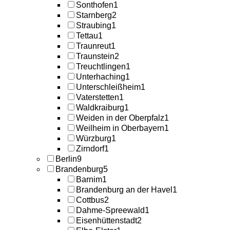
Sonthofen
1
Starnberg
2
Straubing
1
Tettau
1
Traunreut
1
Traunstein
2
Treuchtlingen
1
Unterhaching
1
Unterschleißheim
1
Vaterstetten
1
Waldkraiburg
1
Weiden in der Oberpfalz
1
Weilheim in Oberbayern
1
Würzburg
1
Zirndorf
1
Berlin
9
Brandenburg
5
Barnim
1
Brandenburg an der Havel
1
Cottbus
2
Dahme-Spreewald
1
Eisenhüttenstadt
2