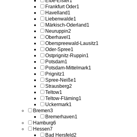
Elbe-Elster
1
Frankfurt Oder
1
Havelland
1
Liebenwalde
1
Märkisch-Oderland
1
Neuruppin
2
Oberhavel
1
Oberspreewald-Lausitz
1
Oder-Spree
1
Ostprignitz-Ruppin
1
Potsdam
1
Potsdam-Mittelmark
1
Prignitz
1
Spree-Neiße
1
Strausberg
2
Teltow
1
Teltow-Fläming
1
Uckermark
1
Bremen
3
Bremerhaven
1
Hamburg
6
Hessen
7
Bad Hersfeld
2