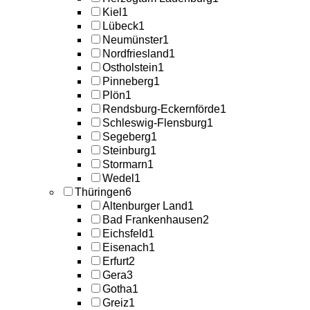
Kiel
1
Lübeck
1
Neumünster
1
Nordfriesland
1
Ostholstein
1
Pinneberg
1
Plön
1
Rendsburg-Eckernförde
1
Schleswig-Flensburg
1
Segeberg
1
Steinburg
1
Stormarn
1
Wedel
1
Thüringen
6
Altenburger Land
1
Bad Frankenhausen
2
Eichsfeld
1
Eisenach
1
Erfurt
2
Gera
3
Gotha
1
Greiz
1