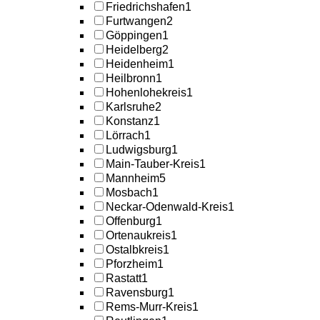
Friedrichshafen
1
Furtwangen
2
Göppingen
1
Heidelberg
2
Heidenheim
1
Heilbronn
1
Hohenlohekreis
1
Karlsruhe
2
Konstanz
1
Lörrach
1
Ludwigsburg
1
Main-Tauber-Kreis
1
Mannheim
5
Mosbach
1
Neckar-Odenwald-Kreis
1
Offenburg
1
Ortenaukreis
1
Ostalbkreis
1
Pforzheim
1
Rastatt
1
Ravensburg
1
Rems-Murr-Kreis
1