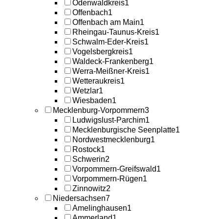
Odenwaldkreis
1
Offenbach
1
Offenbach am Main
1
Rheingau-Taunus-Kreis
1
Schwalm-Eder-Kreis
1
Vogelsbergkreis
1
Waldeck-Frankenberg
1
Werra-Meißner-Kreis
1
Wetteraukreis
1
Wetzlar
1
Wiesbaden
1
Mecklenburg-Vorpommern
3
Ludwigslust-Parchim
1
Mecklenburgische Seenplatte
1
Nordwestmecklenburg
1
Rostock
1
Schwerin
2
Vorpommern-Greifswald
1
Vorpommern-Rügen
1
Zinnowitz
2
Niedersachsen
7
Amelinghausen
1
Ammerland
1