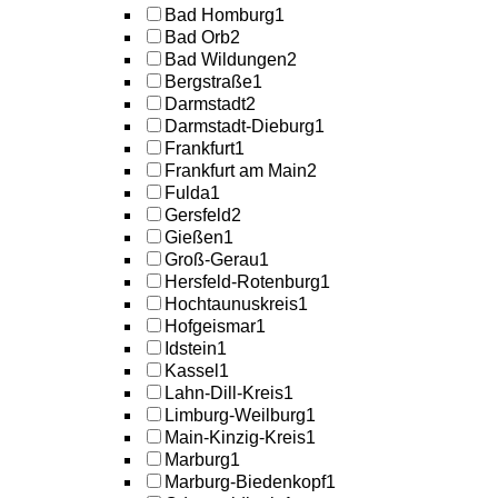
Bad Homburg
1
Bad Orb
2
Bad Wildungen
2
Bergstraße
1
Darmstadt
2
Darmstadt-Dieburg
1
Frankfurt
1
Frankfurt am Main
2
Fulda
1
Gersfeld
2
Gießen
1
Groß-Gerau
1
Hersfeld-Rotenburg
1
Hochtaunuskreis
1
Hofgeismar
1
Idstein
1
Kassel
1
Lahn-Dill-Kreis
1
Limburg-Weilburg
1
Main-Kinzig-Kreis
1
Marburg
1
Marburg-Biedenkopf
1