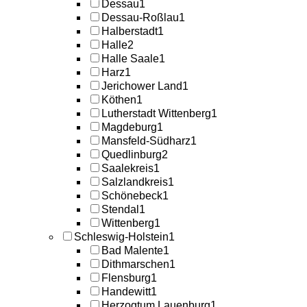
Dessau
1
Dessau-Roßlau
1
Halberstadt
1
Halle
2
Halle Saale
1
Harz
1
Jerichower Land
1
Köthen
1
Lutherstadt Wittenberg
1
Magdeburg
1
Mansfeld-Südharz
1
Quedlinburg
2
Saalekreis
1
Salzlandkreis
1
Schönebeck
1
Stendal
1
Wittenberg
1
Schleswig-Holstein
1
Bad Malente
1
Dithmarschen
1
Flensburg
1
Handewitt
1
Herzogtum Lauenburg
1