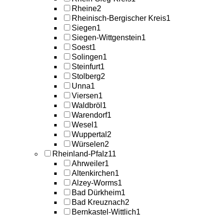
Rheine
2
Rheinisch-Bergischer Kreis
1
Siegen
1
Siegen-Wittgenstein
1
Soest
1
Solingen
1
Steinfurt
1
Stolberg
2
Unna
1
Viersen
1
Waldbröl
1
Warendorf
1
Wesel
1
Wuppertal
2
Würselen
2
Rheinland-Pfalz
11
Ahrweiler
1
Altenkirchen
1
Alzey-Worms
1
Bad Dürkheim
1
Bad Kreuznach
2
Bernkastel-Wittlich
1