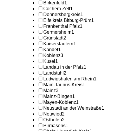
Birkenfeld
1
Cochem-Zell
1
Donnersbergkreis
1
Eifelkreis Bitburg-Prüm
1
Frankenthal Pfalz
1
Germersheim
1
Grünstadt
2
Kaiserslautern
1
Kandel
1
Koblenz
3
Kusel
1
Landau in der Pfalz
1
Landstuhl
2
Ludwigshafen am Rhein
1
Main-Taunus-Kreis
1
Mainz
3
Mainz-Bingen
1
Mayen-Koblenz
1
Neustadt an der Weinstraße
1
Neuwied
2
Osthofen
2
Pirmasens
1