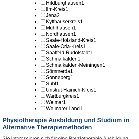
Hildburghausen
1
Ilm-Kreis
1
Jena
2
Kyffhäuserkreis
1
Mühlhausen
1
Nordhausen
1
Saale-Holzland-Kreis
1
Saale-Orla-Kreis
1
Saalfeld-Rudolstadt
1
Schmalkalden
1
Schmalkalden-Meiningen
1
Sömmerda
1
Sonneberg
1
Suhl
1
Unstrut-Hainich-Kreis
1
Wartburgkreis
1
Weimar
1
Weimarer Land
1
Physiotherapie Ausbildung und Studium in
Alternative Therapiemethoden
Sie interessieren sich für eine Physiotherapie Ausbildung