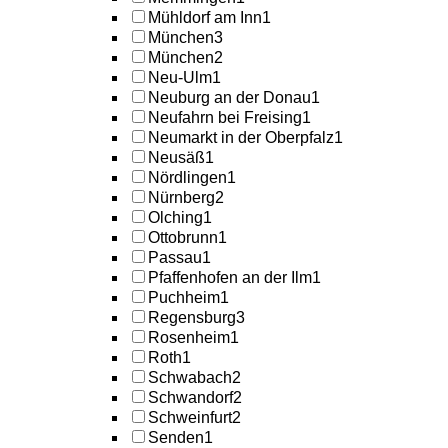
Mühldorf am Inn
1
München
3
München
2
Neu-Ulm
1
Neuburg an der Donau
1
Neufahrn bei Freising
1
Neumarkt in der Oberpfalz
1
Neusäß
1
Nördlingen
1
Nürnberg
2
Olching
1
Ottobrunn
1
Passau
1
Pfaffenhofen an der Ilm
1
Puchheim
1
Regensburg
3
Rosenheim
1
Roth
1
Schwabach
2
Schwandorf
2
Schweinfurt
2
Senden
1