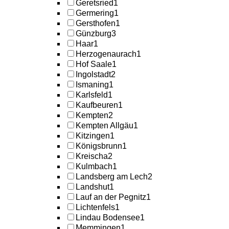
Geretsried
1
Germering
1
Gersthofen
1
Günzburg
3
Haar
1
Herzogenaurach
1
Hof Saale
1
Ingolstadt
2
Ismaning
1
Karlsfeld
1
Kaufbeuren
1
Kempten
2
Kempten Allgäu
1
Kitzingen
1
Königsbrunn
1
Kreischa
2
Kulmbach
1
Landsberg am Lech
2
Landshut
1
Lauf an der Pegnitz
1
Lichtenfels
1
Lindau Bodensee
1
Memmingen
1