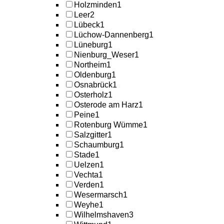
Holzminden
1
Leer
2
Lübeck
1
Lüchow-Dannenberg
1
Lüneburg
1
Nienburg_Weser
1
Northeim
1
Oldenburg
1
Osnabrück
1
Osterholz
1
Osterode am Harz
1
Peine
1
Rotenburg Wümme
1
Salzgitter
1
Schaumburg
1
Stade
1
Uelzen
1
Vechta
1
Verden
1
Wesermarsch
1
Weyhe
1
Wilhelmshaven
3