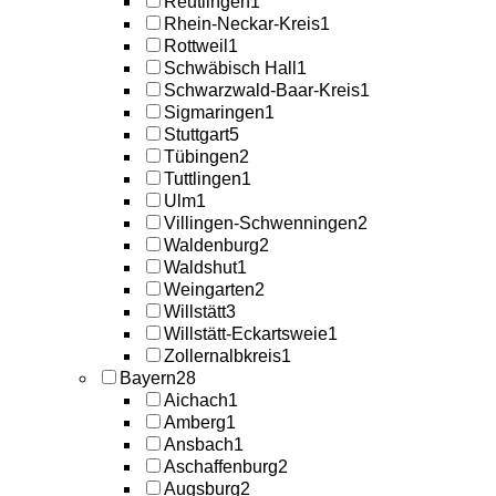
Reutlingen
1
Rhein-Neckar-Kreis
1
Rottweil
1
Schwäbisch Hall
1
Schwarzwald-Baar-Kreis
1
Sigmaringen
1
Stuttgart
5
Tübingen
2
Tuttlingen
1
Ulm
1
Villingen-Schwenningen
2
Waldenburg
2
Waldshut
1
Weingarten
2
Willstätt
3
Willstätt-Eckartsweie
1
Zollernalbkreis
1
Bayern
28
Aichach
1
Amberg
1
Ansbach
1
Aschaffenburg
2
Augsburg
2