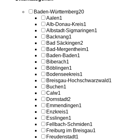
Baden-Württemberg
20
Aalen
1
Alb-Donau-Kreis
1
Albstadt-Sigmaringen
1
Backnang
1
Bad Säckingen
2
Bad-Mergentheim
1
Baden-Baden
1
Biberach
1
Böblingen
1
Bodenseekreis
1
Breisgau-Hochschwarzwald
1
Buchen
1
Calw
1
Dornstadt
2
Emmendingen
1
Enzkreis
1
Esslingen
1
Fellbach-Schmiden
1
Freiburg im Breisgau
1
Freudenstadt
1