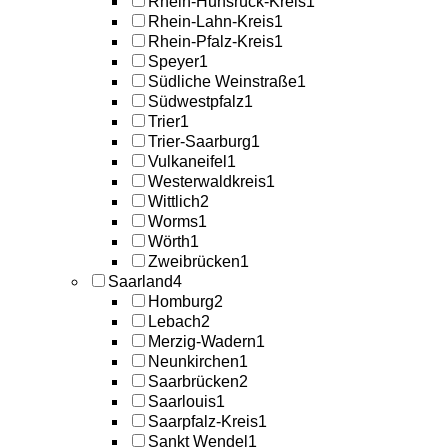
Rhein-Hunsrück-Kreis
1
Rhein-Lahn-Kreis
1
Rhein-Pfalz-Kreis
1
Speyer
1
Südliche Weinstraße
1
Südwestpfalz
1
Trier
1
Trier-Saarburg
1
Vulkaneifel
1
Westerwaldkreis
1
Wittlich
2
Worms
1
Wörth
1
Zweibrücken
1
Saarland
4
Homburg
2
Lebach
2
Merzig-Wadern
1
Neunkirchen
1
Saarbrücken
2
Saarlouis
1
Saarpfalz-Kreis
1
Sankt Wendel
1