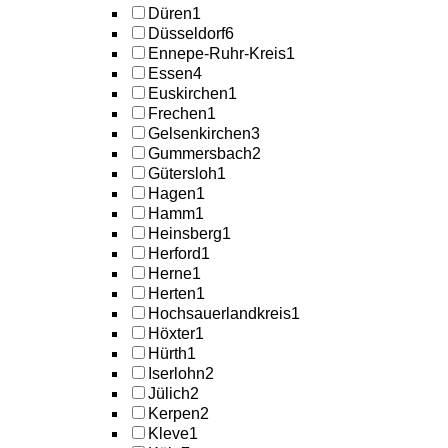
Düren
1
Düsseldorf
6
Ennepe-Ruhr-Kreis
1
Essen
4
Euskirchen
1
Frechen
1
Gelsenkirchen
3
Gummersbach
2
Gütersloh
1
Hagen
1
Hamm
1
Heinsberg
1
Herford
1
Herne
1
Herten
1
Hochsauerlandkreis
1
Höxter
1
Hürth
1
Iserlohn
2
Jülich
2
Kerpen
2
Kleve
1