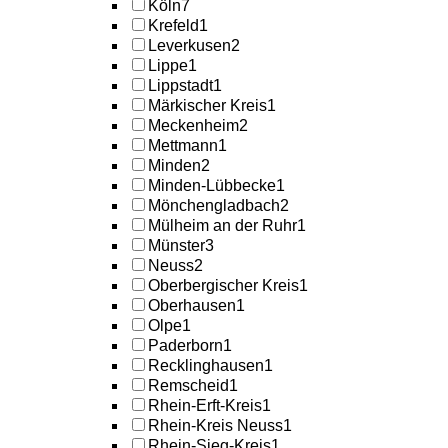
Köln
7
Krefeld
1
Leverkusen
2
Lippe
1
Lippstadt
1
Märkischer Kreis
1
Meckenheim
2
Mettmann
1
Minden
2
Minden-Lübbecke
1
Mönchengladbach
2
Mülheim an der Ruhr
1
Münster
3
Neuss
2
Oberbergischer Kreis
1
Oberhausen
1
Olpe
1
Paderborn
1
Recklinghausen
1
Remscheid
1
Rhein-Erft-Kreis
1
Rhein-Kreis Neuss
1
Rhein-Sieg-Kreis
1