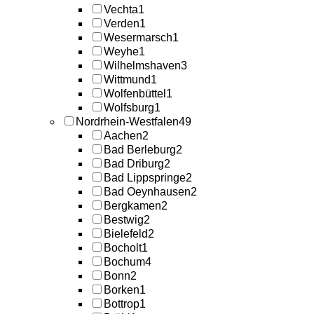
Vechta
1
Verden
1
Wesermarsch
1
Weyhe
1
Wilhelmshaven
3
Wittmund
1
Wolfenbüttel
1
Wolfsburg
1
Nordrhein-Westfalen
49
Aachen
2
Bad Berleburg
2
Bad Driburg
2
Bad Lippspringe
2
Bad Oeynhausen
2
Bergkamen
2
Bestwig
2
Bielefeld
2
Bocholt
1
Bochum
4
Bonn
2
Borken
1
Bottrop
1