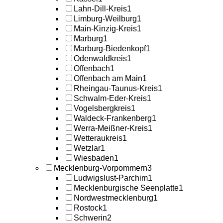
Lahn-Dill-Kreis
1
Limburg-Weilburg
1
Main-Kinzig-Kreis
1
Marburg
1
Marburg-Biedenkopf
1
Odenwaldkreis
1
Offenbach
1
Offenbach am Main
1
Rheingau-Taunus-Kreis
1
Schwalm-Eder-Kreis
1
Vogelsbergkreis
1
Waldeck-Frankenberg
1
Werra-Meißner-Kreis
1
Wetteraukreis
1
Wetzlar
1
Wiesbaden
1
Mecklenburg-Vorpommern
3
Ludwigslust-Parchim
1
Mecklenburgische Seenplatte
1
Nordwestmecklenburg
1
Rostock
1
Schwerin
2