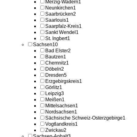
Merzig-Wadern
1
Neunkirchen
1
Saarbrücken
2
Saarlouis
1
Saarpfalz-Kreis
1
Sankt Wendel
1
St. Ingbert
1
Sachsen
10
Bad Elster
2
Bautzen
1
Chemnitz
1
Döbeln
2
Dresden
5
Erzgebirgskreis
1
Görlitz
1
Leipzig
3
Meißen
1
Mittelsachsen
1
Nordsachsen
1
Sächsische Schweiz-Osterzgebirge
1
Vogtlandkreis
1
Zwickau
2
Sachsen-Anhalt
3