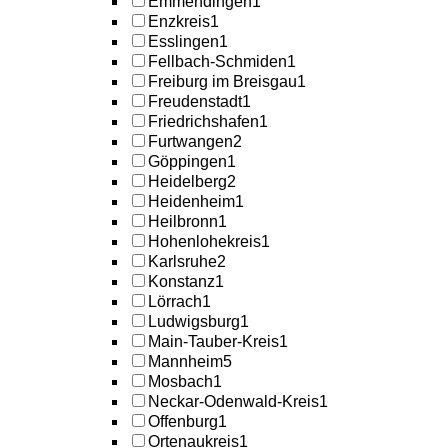
Emmendingen
1
Enzkreis
1
Esslingen
1
Fellbach-Schmiden
1
Freiburg im Breisgau
1
Freudenstadt
1
Friedrichshafen
1
Furtwangen
2
Göppingen
1
Heidelberg
2
Heidenheim
1
Heilbronn
1
Hohenlohekreis
1
Karlsruhe
2
Konstanz
1
Lörrach
1
Ludwigsburg
1
Main-Tauber-Kreis
1
Mannheim
5
Mosbach
1
Neckar-Odenwald-Kreis
1
Offenburg
1
Ortenaukreis
1