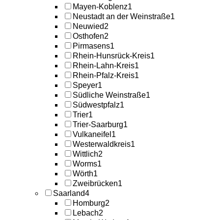
Mayen-Koblenz
1
Neustadt an der Weinstraße
1
Neuwied
2
Osthofen
2
Pirmasens
1
Rhein-Hunsrück-Kreis
1
Rhein-Lahn-Kreis
1
Rhein-Pfalz-Kreis
1
Speyer
1
Südliche Weinstraße
1
Südwestpfalz
1
Trier
1
Trier-Saarburg
1
Vulkaneifel
1
Westerwaldkreis
1
Wittlich
2
Worms
1
Wörth
1
Zweibrücken
1
Saarland
4
Homburg
2
Lebach
2