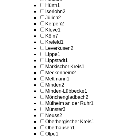
Hürth
1
Iserlohn
2
Jülich
2
Kerpen
2
Kleve
1
Köln
7
Krefeld
1
Leverkusen
2
Lippe
1
Lippstadt
1
Märkischer Kreis
1
Meckenheim
2
Mettmann
1
Minden
2
Minden-Lübbecke
1
Mönchengladbach
2
Mülheim an der Ruhr
1
Münster
3
Neuss
2
Oberbergischer Kreis
1
Oberhausen
1
Olpe
1