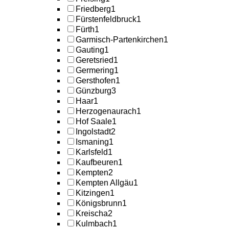
Friedberg
1
Fürstenfeldbruck
1
Fürth
1
Garmisch-Partenkirchen
1
Gauting
1
Geretsried
1
Germering
1
Gersthofen
1
Günzburg
3
Haar
1
Herzogenaurach
1
Hof Saale
1
Ingolstadt
2
Ismaning
1
Karlsfeld
1
Kaufbeuren
1
Kempten
2
Kempten Allgäu
1
Kitzingen
1
Königsbrunn
1
Kreischa
2
Kulmbach
1