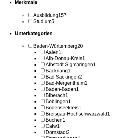
Merkmale
Ausbildung
157
Studium
5
Unterkategorien
Baden-Württemberg
20
Aalen
1
Alb-Donau-Kreis
1
Albstadt-Sigmaringen
1
Backnang
1
Bad Säckingen
2
Bad-Mergentheim
1
Baden-Baden
1
Biberach
1
Böblingen
1
Bodenseekreis
1
Breisgau-Hochschwarzwald
1
Buchen
1
Calw
1
Dornstadt
2