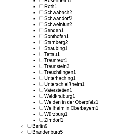
Rosenheim
1
Roth
1
Schwabach
2
Schwandorf
2
Schweinfurt
2
Senden
1
Sonthofen
1
Starnberg
2
Straubing
1
Tettau
1
Traunreut
1
Traunstein
2
Treuchtlingen
1
Unterhaching
1
Unterschleißheim
1
Vaterstetten
1
Waldkraiburg
1
Weiden in der Oberpfalz
1
Weilheim in Oberbayern
1
Würzburg
1
Zirndorf
1
Berlin
9
Brandenburg
5