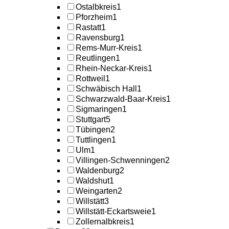
Ostalbkreis
1
Pforzheim
1
Rastatt
1
Ravensburg
1
Rems-Murr-Kreis
1
Reutlingen
1
Rhein-Neckar-Kreis
1
Rottweil
1
Schwäbisch Hall
1
Schwarzwald-Baar-Kreis
1
Sigmaringen
1
Stuttgart
5
Tübingen
2
Tuttlingen
1
Ulm
1
Villingen-Schwenningen
2
Waldenburg
2
Waldshut
1
Weingarten
2
Willstätt
3
Willstätt-Eckartsweie
1
Zollernalbkreis
1