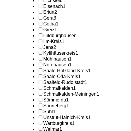
Eichsfeld
1
Eisenach
1
Erfurt
2
Gera
3
Gotha
1
Greiz
1
Hildburghausen
1
Ilm-Kreis
1
Jena
2
Kyffhäuserkreis
1
Mühlhausen
1
Nordhausen
1
Saale-Holzland-Kreis
1
Saale-Orla-Kreis
1
Saalfeld-Rudolstadt
1
Schmalkalden
1
Schmalkalden-Meiningen
1
Sömmerda
1
Sonneberg
1
Suhl
1
Unstrut-Hainich-Kreis
1
Wartburgkreis
1
Weimar
1