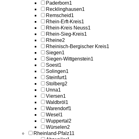
Paderborn
1
Recklinghausen
1
Remscheid
1
Rhein-Erft-Kreis
1
Rhein-Kreis Neuss
1
Rhein-Sieg-Kreis
1
Rheine
2
Rheinisch-Bergischer Kreis
1
Siegen
1
Siegen-Wittgenstein
1
Soest
1
Solingen
1
Steinfurt
1
Stolberg
2
Unna
1
Viersen
1
Waldbröl
1
Warendorf
1
Wesel
1
Wuppertal
2
Würselen
2
Rheinland-Pfalz
11