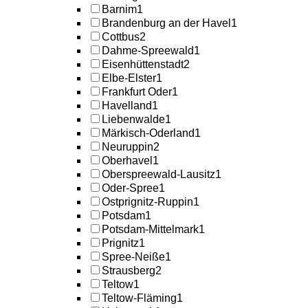
Barnim
1
Brandenburg an der Havel
1
Cottbus
2
Dahme-Spreewald
1
Eisenhüttenstadt
2
Elbe-Elster
1
Frankfurt Oder
1
Havelland
1
Liebenwalde
1
Märkisch-Oderland
1
Neuruppin
2
Oberhavel
1
Oberspreewald-Lausitz
1
Oder-Spree
1
Ostprignitz-Ruppin
1
Potsdam
1
Potsdam-Mittelmark
1
Prignitz
1
Spree-Neiße
1
Strausberg
2
Teltow
1
Teltow-Fläming
1