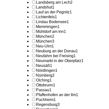
Landsberg am Lech
2
Landshut
1
Lauf an der Pegnitz
1
Lichtenfels
1
Lindau Bodensee
1
Memmingen
1
Mühldorf am Inn
1
München
2
München
3
Neu-Ulm
1
Neuburg an der Donau
1
Neufahrn bei Freising
1
Neumarkt in der Oberpfalz
1
Neusäß
1
Nördlingen
1
Nürnberg
2
Olching
1
Ottobrunn
1
Passau
1
Pfaffenhofen an der Ilm
1
Puchheim
1
Regensburg
3