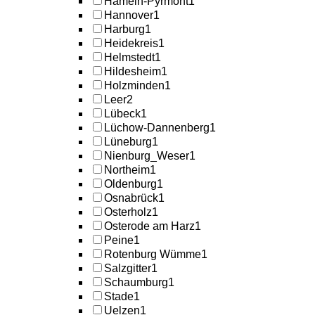
Hameln-Pyrmont
1
Hannover
1
Harburg
1
Heidekreis
1
Helmstedt
1
Hildesheim
1
Holzminden
1
Leer
2
Lübeck
1
Lüchow-Dannenberg
1
Lüneburg
1
Nienburg_Weser
1
Northeim
1
Oldenburg
1
Osnabrück
1
Osterholz
1
Osterode am Harz
1
Peine
1
Rotenburg Wümme
1
Salzgitter
1
Schaumburg
1
Stade
1
Uelzen
1