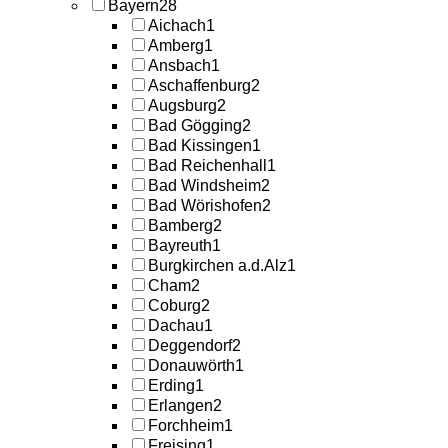
Bayern
28
Aichach
1
Amberg
1
Ansbach
1
Aschaffenburg
2
Augsburg
2
Bad Gögging
2
Bad Kissingen
1
Bad Reichenhall
1
Bad Windsheim
2
Bad Wörishofen
2
Bamberg
2
Bayreuth
1
Burgkirchen a.d.Alz
1
Cham
2
Coburg
2
Dachau
1
Deggendorf
2
Donauwörth
1
Erding
1
Erlangen
2
Forchheim
1
Freising
1