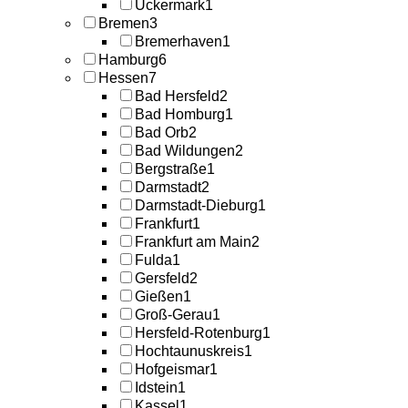
Uckermark
1
Bremen
3
Bremerhaven
1
Hamburg
6
Hessen
7
Bad Hersfeld
2
Bad Homburg
1
Bad Orb
2
Bad Wildungen
2
Bergstraße
1
Darmstadt
2
Darmstadt-Dieburg
1
Frankfurt
1
Frankfurt am Main
2
Fulda
1
Gersfeld
2
Gießen
1
Groß-Gerau
1
Hersfeld-Rotenburg
1
Hochtaunuskreis
1
Hofgeismar
1
Idstein
1
Kassel
1