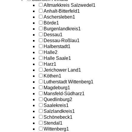
Altmarkkreis Salzwedel
1
Anhalt-Bitterfeld
1
Aschersleben
1
Börde
1
Burgenlandkreis
1
Dessau
1
Dessau-Roßlau
1
Halberstadt
1
Halle
2
Halle Saale
1
Harz
1
Jerichower Land
1
Köthen
1
Lutherstadt Wittenberg
1
Magdeburg
1
Mansfeld-Südharz
1
Quedlinburg
2
Saalekreis
1
Salzlandkreis
1
Schönebeck
1
Stendal
1
Wittenberg
1