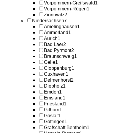
Vorpommern-Greifswald
1
Vorpommern-Rügen
1
Zinnowitz
2
Niedersachsen
7
Amelinghausen
1
Ammerland
1
Aurich
1
Bad Laer
2
Bad Pyrmont
2
Braunschweig
1
Celle
1
Cloppenburg
1
Cuxhaven
1
Delmenhorst
2
Diepholz
1
Emden
1
Emsland
1
Friesland
1
Gifhorn
1
Goslar
1
Göttingen
1
Grafschaft Bentheim
1