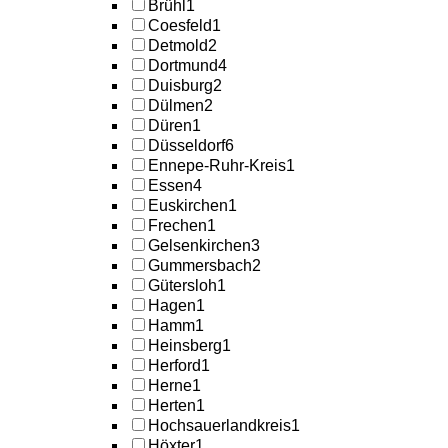
Brühl
1
Coesfeld
1
Detmold
2
Dortmund
4
Duisburg
2
Dülmen
2
Düren
1
Düsseldorf
6
Ennepe-Ruhr-Kreis
1
Essen
4
Euskirchen
1
Frechen
1
Gelsenkirchen
3
Gummersbach
2
Gütersloh
1
Hagen
1
Hamm
1
Heinsberg
1
Herford
1
Herne
1
Herten
1
Hochsauerlandkreis
1
Höxter
1