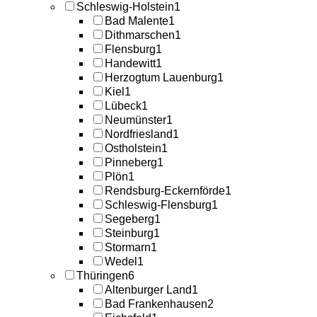
Schleswig-Holstein
1
Bad Malente
1
Dithmarschen
1
Flensburg
1
Handewitt
1
Herzogtum Lauenburg
1
Kiel
1
Lübeck
1
Neumünster
1
Nordfriesland
1
Ostholstein
1
Pinneberg
1
Plön
1
Rendsburg-Eckernförde
1
Schleswig-Flensburg
1
Segeberg
1
Steinburg
1
Stormarn
1
Wedel
1
Thüringen
6
Altenburger Land
1
Bad Frankenhausen
2