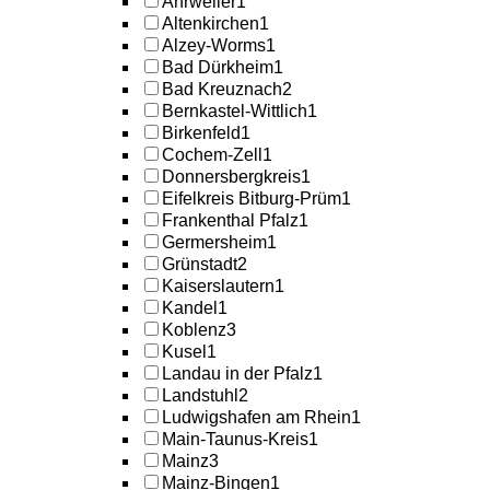
Ahrweiler
1
Altenkirchen
1
Alzey-Worms
1
Bad Dürkheim
1
Bad Kreuznach
2
Bernkastel-Wittlich
1
Birkenfeld
1
Cochem-Zell
1
Donnersbergkreis
1
Eifelkreis Bitburg-Prüm
1
Frankenthal Pfalz
1
Germersheim
1
Grünstadt
2
Kaiserslautern
1
Kandel
1
Koblenz
3
Kusel
1
Landau in der Pfalz
1
Landstuhl
2
Ludwigshafen am Rhein
1
Main-Taunus-Kreis
1
Mainz
3
Mainz-Bingen
1