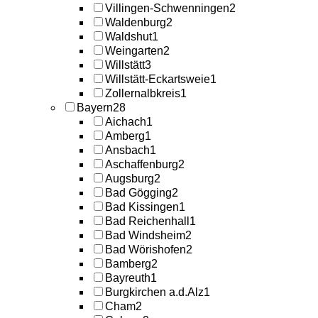
Villingen-Schwenningen
2
Waldenburg
2
Waldshut
1
Weingarten
2
Willstätt
3
Willstätt-Eckartsweie
1
Zollernalbkreis
1
Bayern
28
Aichach
1
Amberg
1
Ansbach
1
Aschaffenburg
2
Augsburg
2
Bad Gögging
2
Bad Kissingen
1
Bad Reichenhall
1
Bad Windsheim
2
Bad Wörishofen
2
Bamberg
2
Bayreuth
1
Burgkirchen a.d.Alz
1
Cham
2