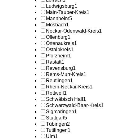
Ludwigsburg
1
Main-Tauber-Kreis
1
Mannheim
5
Mosbach
1
Neckar-Odenwald-Kreis
1
Offenburg
1
Ortenaukreis
1
Ostalbkreis
1
Pforzheim
1
Rastatt
1
Ravensburg
1
Rems-Murr-Kreis
1
Reutlingen
1
Rhein-Neckar-Kreis
1
Rottweil
1
Schwäbisch Hall
1
Schwarzwald-Baar-Kreis
1
Sigmaringen
1
Stuttgart
5
Tübingen
2
Tuttlingen
1
Ulm
1