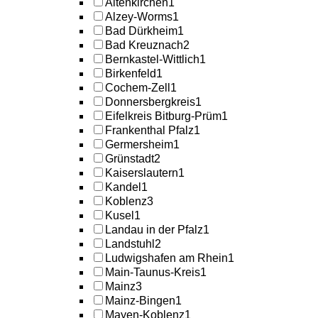
Altenkirchen
1
Alzey-Worms
1
Bad Dürkheim
1
Bad Kreuznach
2
Bernkastel-Wittlich
1
Birkenfeld
1
Cochem-Zell
1
Donnersbergkreis
1
Eifelkreis Bitburg-Prüm
1
Frankenthal Pfalz
1
Germersheim
1
Grünstadt
2
Kaiserslautern
1
Kandel
1
Koblenz
3
Kusel
1
Landau in der Pfalz
1
Landstuhl
2
Ludwigshafen am Rhein
1
Main-Taunus-Kreis
1
Mainz
3
Mainz-Bingen
1
Mayen-Koblenz
1