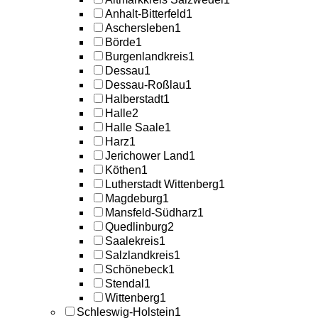
Anhalt-Bitterfeld
1
Aschersleben
1
Börde
1
Burgenlandkreis
1
Dessau
1
Dessau-Roßlau
1
Halberstadt
1
Halle
2
Halle Saale
1
Harz
1
Jerichower Land
1
Köthen
1
Lutherstadt Wittenberg
1
Magdeburg
1
Mansfeld-Südharz
1
Quedlinburg
2
Saalekreis
1
Salzlandkreis
1
Schönebeck
1
Stendal
1
Wittenberg
1
Schleswig-Holstein
1