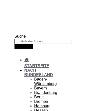
Zum
Inhalt
springen
Suche
Suche
🏠
STARTSEITE
NACH
BUNDESLAND
Baden-
Württemberg
Bayern
Brandenburg
Berlin
Bremen
Hamburg
Hessen