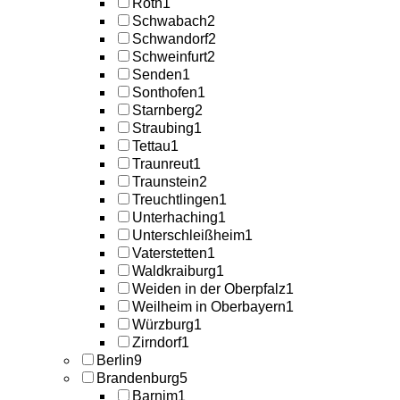
Roth
1
Schwabach
2
Schwandorf
2
Schweinfurt
2
Senden
1
Sonthofen
1
Starnberg
2
Straubing
1
Tettau
1
Traunreut
1
Traunstein
2
Treuchtlingen
1
Unterhaching
1
Unterschleißheim
1
Vaterstetten
1
Waldkraiburg
1
Weiden in der Oberpfalz
1
Weilheim in Oberbayern
1
Würzburg
1
Zirndorf
1
Berlin
9
Brandenburg
5
Barnim
1