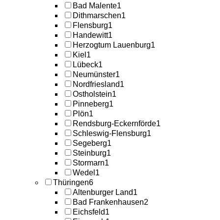
Bad Malente
1
Dithmarschen
1
Flensburg
1
Handewitt
1
Herzogtum Lauenburg
1
Kiel
1
Lübeck
1
Neumünster
1
Nordfriesland
1
Ostholstein
1
Pinneberg
1
Plön
1
Rendsburg-Eckernförde
1
Schleswig-Flensburg
1
Segeberg
1
Steinburg
1
Stormarn
1
Wedel
1
Thüringen
6
Altenburger Land
1
Bad Frankenhausen
2
Eichsfeld
1