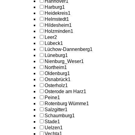
Hannover
1
Harburg
1
Heidekreis
1
Helmstedt
1
Hildesheim
1
Holzminden
1
Leer
2
Lübeck
1
Lüchow-Dannenberg
1
Lüneburg
1
Nienburg_Weser
1
Northeim
1
Oldenburg
1
Osnabrück
1
Osterholz
1
Osterode am Harz
1
Peine
1
Rotenburg Wümme
1
Salzgitter
1
Schaumburg
1
Stade
1
Uelzen
1
Vechta
1