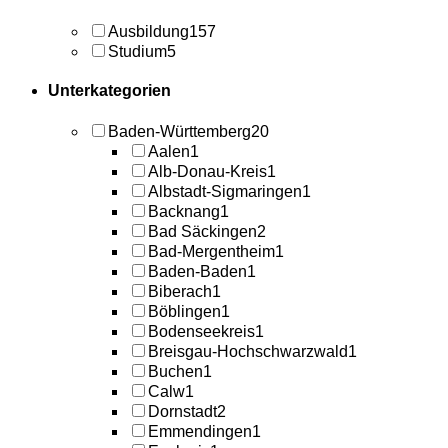
Ausbildung
157
Studium
5
Unterkategorien
Baden-Württemberg
20
Aalen
1
Alb-Donau-Kreis
1
Albstadt-Sigmaringen
1
Backnang
1
Bad Säckingen
2
Bad-Mergentheim
1
Baden-Baden
1
Biberach
1
Böblingen
1
Bodenseekreis
1
Breisgau-Hochschwarzwald
1
Buchen
1
Calw
1
Dornstadt
2
Emmendingen
1