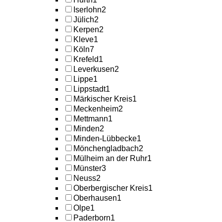
Iserlohn
2
Jülich
2
Kerpen
2
Kleve
1
Köln
7
Krefeld
1
Leverkusen
2
Lippe
1
Lippstadt
1
Märkischer Kreis
1
Meckenheim
2
Mettmann
1
Minden
2
Minden-Lübbecke
1
Mönchengladbach
2
Mülheim an der Ruhr
1
Münster
3
Neuss
2
Oberbergischer Kreis
1
Oberhausen
1
Olpe
1
Paderborn
1