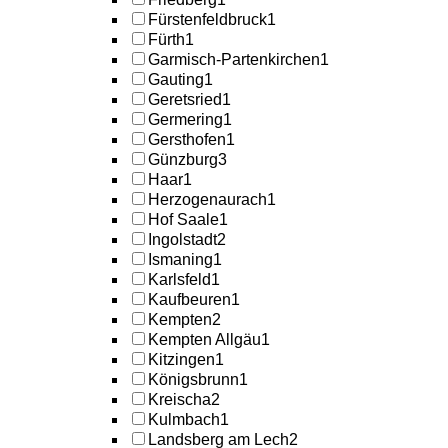
Fürstenfeldbruck
1
Fürth
1
Garmisch-Partenkirchen
1
Gauting
1
Geretsried
1
Germering
1
Gersthofen
1
Günzburg
3
Haar
1
Herzogenaurach
1
Hof Saale
1
Ingolstadt
2
Ismaning
1
Karlsfeld
1
Kaufbeuren
1
Kempten
2
Kempten Allgäu
1
Kitzingen
1
Königsbrunn
1
Kreischa
2
Kulmbach
1
Landsberg am Lech
2