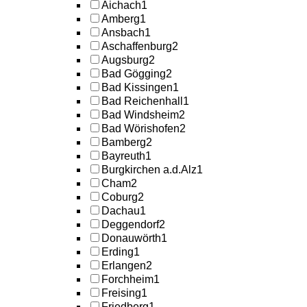
Aichach
1
Amberg
1
Ansbach
1
Aschaffenburg
2
Augsburg
2
Bad Gögging
2
Bad Kissingen
1
Bad Reichenhall
1
Bad Windsheim
2
Bad Wörishofen
2
Bamberg
2
Bayreuth
1
Burgkirchen a.d.Alz
1
Cham
2
Coburg
2
Dachau
1
Deggendorf
2
Donauwörth
1
Erding
1
Erlangen
2
Forchheim
1
Freising
1
Friedberg
1