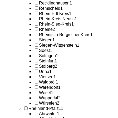
Recklinghausen
1
Remscheid
1
Rhein-Erft-Kreis
1
Rhein-Kreis Neuss
1
Rhein-Sieg-Kreis
1
Rheine
2
Rheinisch-Bergischer Kreis
1
Siegen
1
Siegen-Wittgenstein
1
Soest
1
Solingen
1
Steinfurt
1
Stolberg
2
Unna
1
Viersen
1
Waldbröl
1
Warendorf
1
Wesel
1
Wuppertal
2
Würselen
2
Rheinland-Pfalz
11
Ahrweiler
1