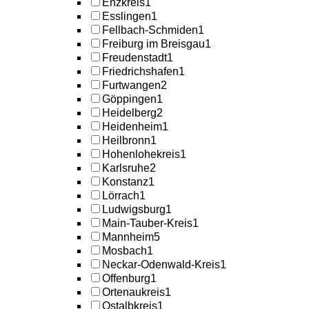
Enzkreis
1
Esslingen
1
Fellbach-Schmiden
1
Freiburg im Breisgau
1
Freudenstadt
1
Friedrichshafen
1
Furtwangen
2
Göppingen
1
Heidelberg
2
Heidenheim
1
Heilbronn
1
Hohenlohekreis
1
Karlsruhe
2
Konstanz
1
Lörrach
1
Ludwigsburg
1
Main-Tauber-Kreis
1
Mannheim
5
Mosbach
1
Neckar-Odenwald-Kreis
1
Offenburg
1
Ortenaukreis
1
Ostalbkreis
1