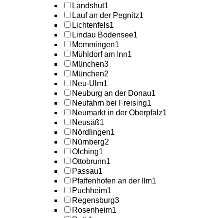
Landshut
1
Lauf an der Pegnitz
1
Lichtenfels
1
Lindau Bodensee
1
Memmingen
1
Mühldorf am Inn
1
München
3
München
2
Neu-Ulm
1
Neuburg an der Donau
1
Neufahrn bei Freising
1
Neumarkt in der Oberpfalz
1
Neusäß
1
Nördlingen
1
Nürnberg
2
Olching
1
Ottobrunn
1
Passau
1
Pfaffenhofen an der Ilm
1
Puchheim
1
Regensburg
3
Rosenheim
1