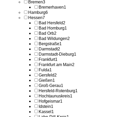
Bremen
3
Bremerhaven
1
Hamburg
6
Hessen
7
Bad Hersfeld
2
Bad Homburg
1
Bad Orb
2
Bad Wildungen
2
Bergstraße
1
Darmstadt
2
Darmstadt-Dieburg
1
Frankfurt
1
Frankfurt am Main
2
Fulda
1
Gersfeld
2
Gießen
1
Groß-Gerau
1
Hersfeld-Rotenburg
1
Hochtaunuskreis
1
Hofgeismar
1
Idstein
1
Kassel
1
Lahn-Dill-Kreis
1