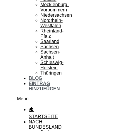
Mecklenburg-
Vorpommern
Niedersachsen
Nordrhein-
Westfalen
Rheinland-
Pfalz
Saarland
Sachsen
Sachsen-
Anhalt
Schleswig-
Holstein
Thüringen
BLOG
EINTRAG
HINZUFÜGEN
Menü
🏠
STARTSEITE
NACH
BUNDESLAND