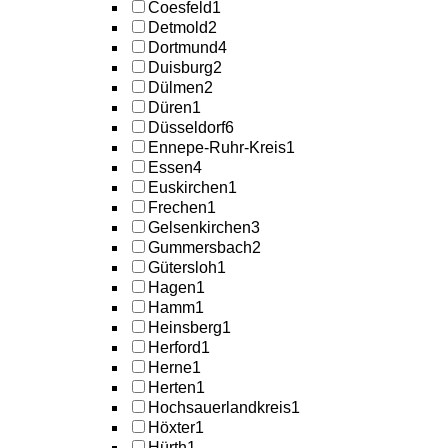
Coesfeld
1
Detmold
2
Dortmund
4
Duisburg
2
Dülmen
2
Düren
1
Düsseldorf
6
Ennepe-Ruhr-Kreis
1
Essen
4
Euskirchen
1
Frechen
1
Gelsenkirchen
3
Gummersbach
2
Gütersloh
1
Hagen
1
Hamm
1
Heinsberg
1
Herford
1
Herne
1
Herten
1
Hochsauerlandkreis
1
Höxter
1
Hürth
1