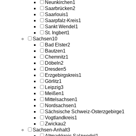
Neunkirchen
1
Saarbrücken
2
Saarlouis
1
Saarpfalz-Kreis
1
Sankt Wendel
1
St. Ingbert
1
Sachsen
10
Bad Elster
2
Bautzen
1
Chemnitz
1
Döbeln
2
Dresden
5
Erzgebirgskreis
1
Görlitz
1
Leipzig
3
Meißen
1
Mittelsachsen
1
Nordsachsen
1
Sächsische Schweiz-Osterzgebirge
1
Vogtlandkreis
1
Zwickau
2
Sachsen-Anhalt
3
Altmarkkreis Salzwedel
1