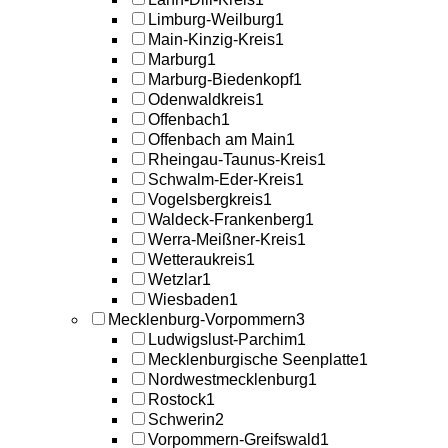
Limburg-Weilburg
1
Main-Kinzig-Kreis
1
Marburg
1
Marburg-Biedenkopf
1
Odenwaldkreis
1
Offenbach
1
Offenbach am Main
1
Rheingau-Taunus-Kreis
1
Schwalm-Eder-Kreis
1
Vogelsbergkreis
1
Waldeck-Frankenberg
1
Werra-Meißner-Kreis
1
Wetteraukreis
1
Wetzlar
1
Wiesbaden
1
Mecklenburg-Vorpommern
3
Ludwigslust-Parchim
1
Mecklenburgische Seenplatte
1
Nordwestmecklenburg
1
Rostock
1
Schwerin
2
Vorpommern-Greifswald
1