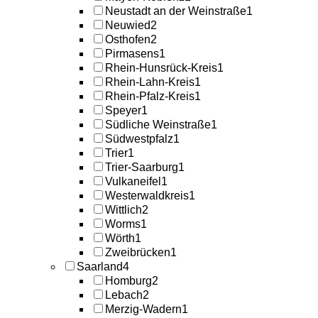
Neustadt an der Weinstraße
1
Neuwied
2
Osthofen
2
Pirmasens
1
Rhein-Hunsrück-Kreis
1
Rhein-Lahn-Kreis
1
Rhein-Pfalz-Kreis
1
Speyer
1
Südliche Weinstraße
1
Südwestpfalz
1
Trier
1
Trier-Saarburg
1
Vulkaneifel
1
Westerwaldkreis
1
Wittlich
2
Worms
1
Wörth
1
Zweibrücken
1
Saarland
4
Homburg
2
Lebach
2
Merzig-Wadern
1