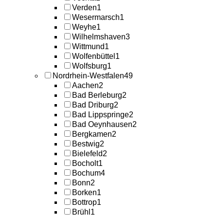
Verden
1
Wesermarsch
1
Weyhe
1
Wilhelmshaven
3
Wittmund
1
Wolfenbüttel
1
Wolfsburg
1
Nordrhein-Westfalen
49
Aachen
2
Bad Berleburg
2
Bad Driburg
2
Bad Lippspringe
2
Bad Oeynhausen
2
Bergkamen
2
Bestwig
2
Bielefeld
2
Bocholt
1
Bochum
4
Bonn
2
Borken
1
Bottrop
1
Brühl
1