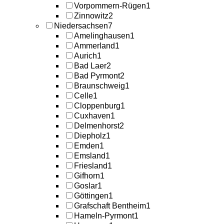
Vorpommern-Rügen
1
Zinnowitz
2
Niedersachsen
7
Amelinghausen
1
Ammerland
1
Aurich
1
Bad Laer
2
Bad Pyrmont
2
Braunschweig
1
Celle
1
Cloppenburg
1
Cuxhaven
1
Delmenhorst
2
Diepholz
1
Emden
1
Emsland
1
Friesland
1
Gifhorn
1
Goslar
1
Göttingen
1
Grafschaft Bentheim
1
Hameln-Pyrmont
1