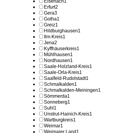
Eisenach
1
Erfurt
2
Gera
3
Gotha
1
Greiz
1
Hildburghausen
1
Ilm-Kreis
1
Jena
2
Kyffhäuserkreis
1
Mühlhausen
1
Nordhausen
1
Saale-Holzland-Kreis
1
Saale-Orla-Kreis
1
Saalfeld-Rudolstadt
1
Schmalkalden
1
Schmalkalden-Meiningen
1
Sömmerda
1
Sonneberg
1
Suhl
1
Unstrut-Hainich-Kreis
1
Wartburgkreis
1
Weimar
1
Weimarer Land
1