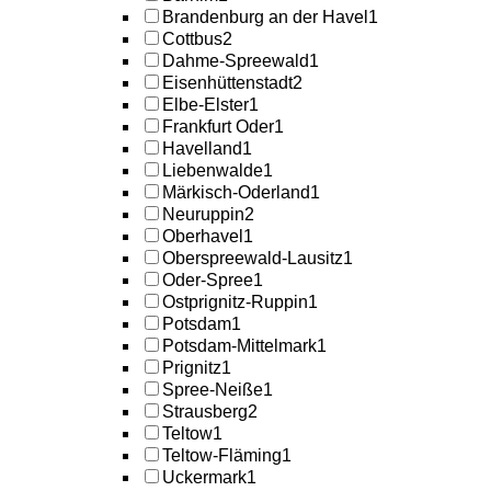
Brandenburg an der Havel
1
Cottbus
2
Dahme-Spreewald
1
Eisenhüttenstadt
2
Elbe-Elster
1
Frankfurt Oder
1
Havelland
1
Liebenwalde
1
Märkisch-Oderland
1
Neuruppin
2
Oberhavel
1
Oberspreewald-Lausitz
1
Oder-Spree
1
Ostprignitz-Ruppin
1
Potsdam
1
Potsdam-Mittelmark
1
Prignitz
1
Spree-Neiße
1
Strausberg
2
Teltow
1
Teltow-Fläming
1
Uckermark
1