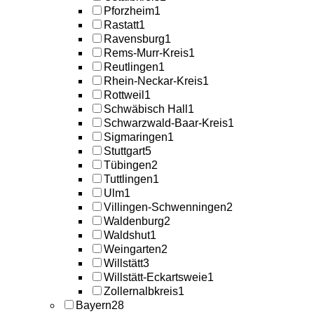
Pforzheim
1
Rastatt
1
Ravensburg
1
Rems-Murr-Kreis
1
Reutlingen
1
Rhein-Neckar-Kreis
1
Rottweil
1
Schwäbisch Hall
1
Schwarzwald-Baar-Kreis
1
Sigmaringen
1
Stuttgart
5
Tübingen
2
Tuttlingen
1
Ulm
1
Villingen-Schwenningen
2
Waldenburg
2
Waldshut
1
Weingarten
2
Willstätt
3
Willstätt-Eckartsweie
1
Zollernalbkreis
1
Bayern
28