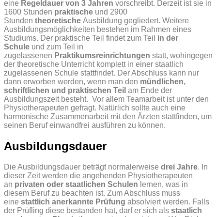
eine
Regeldauer von 3 Jahren
vorschreibt. Derzeit ist sie in
1600 Stunden
praktische
und 2900
Stunden
theoretische
Ausbildung gegliedert. Weitere
Ausbildungsmöglichkeiten bestehen im Rahmen eines
Studiums. Der praktische Teil findet zum Teil
in der
Schule
und zum Teil in
zugelassenen
Praktikumsreinrichtungen
statt, wohingegen
der theoretische Unterricht komplett in einer staatlich
zugelassenen Schule stattfindet. Der Abschluss kann nur
dann erworben werden, wenn man den
mündlichen,
schriftlichen und praktischen Teil
am Ende der
Ausbildungszeit besteht.
Vor allem Teamarbeit ist unter den
Physiotherapeuten gefragt. Natürlich sollte auch eine
harmonische Zusammenarbeit mit den Ärzten stattfinden, um
seinen Beruf einwandfrei ausführen zu können.
Ausbildungsdauer
Die Ausbildungsdauer beträgt normalerweise
drei Jahre
. In
dieser Zeit werden die angehenden Physiotherapeuten
an
privaten oder staatlichen Schulen
lernen, was in
diesem Beruf zu beachten ist. Zum Abschluss muss
eine
stattlich anerkannte Prüfung
absolviert werden. Falls
der Prüfling diese bestanden hat, darf er sich als
staatlich