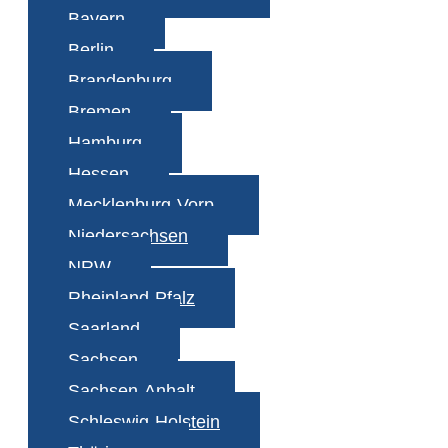
Bayern
Berlin
Brandenburg
Bremen
Hamburg
Hessen
Mecklenburg-Vorp.
Niedersachsen
NRW
Rheinland-Pfalz
Saarland
Sachsen
Sachsen-Anhalt
Schleswig-Holstein