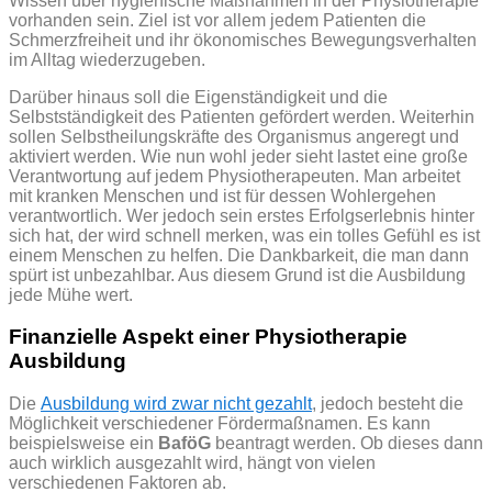
Wissen über hygienische Maßnahmen in der Physiotherapie
vorhanden sein. Ziel ist vor allem jedem Patienten die
Schmerzfreiheit und ihr ökonomisches Bewegungsverhalten
im Alltag wiederzugeben.
Darüber hinaus soll die Eigenständigkeit und die
Selbstständigkeit des Patienten gefördert werden. Weiterhin
sollen Selbstheilungskräfte des Organismus angeregt und
aktiviert werden.
Wie nun wohl jeder sieht lastet eine große
Verantwortung auf jedem Physiotherapeuten. Man arbeitet
mit kranken Menschen und ist für dessen Wohlergehen
verantwortlich. Wer jedoch sein erstes Erfolgserlebnis hinter
sich hat, der wird schnell merken, was ein tolles Gefühl es ist
einem Menschen zu helfen. Die Dankbarkeit, die man dann
spürt ist unbezahlbar. Aus diesem Grund ist die Ausbildung
jede Mühe wert.
Finanzielle Aspekt einer Physiotherapie
Ausbildung
Die
Ausbildung wird zwar nicht gezahlt
, jedoch besteht die
Möglichkeit verschiedener Fördermaßnamen. Es kann
beispielsweise ein
BaföG
beantragt werden. Ob dieses dann
auch wirklich ausgezahlt wird, hängt von vielen
verschiedenen Faktoren ab.