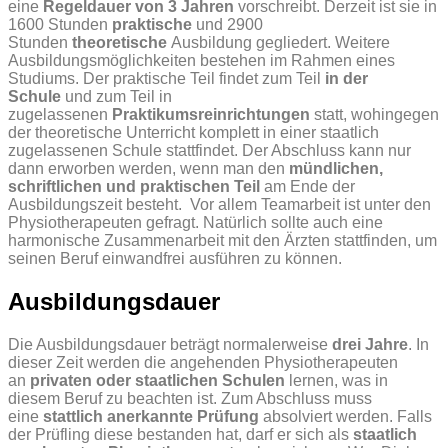
eine
Regeldauer von 3 Jahren
vorschreibt. Derzeit ist sie in
1600 Stunden
praktische
und 2900
Stunden
theoretische
Ausbildung gegliedert. Weitere
Ausbildungsmöglichkeiten bestehen im Rahmen eines
Studiums. Der praktische Teil findet zum Teil
in der
Schule
und zum Teil in
zugelassenen
Praktikumsreinrichtungen
statt, wohingegen
der theoretische Unterricht komplett in einer staatlich
zugelassenen Schule stattfindet. Der Abschluss kann nur
dann erworben werden, wenn man den
mündlichen,
schriftlichen und praktischen Teil
am Ende der
Ausbildungszeit besteht.
Vor allem Teamarbeit ist unter den
Physiotherapeuten gefragt. Natürlich sollte auch eine
harmonische Zusammenarbeit mit den Ärzten stattfinden, um
seinen Beruf einwandfrei ausführen zu können.
Ausbildungsdauer
Die Ausbildungsdauer beträgt normalerweise
drei Jahre
. In
dieser Zeit werden die angehenden Physiotherapeuten
an
privaten oder staatlichen Schulen
lernen, was in
diesem Beruf zu beachten ist. Zum Abschluss muss
eine
stattlich anerkannte Prüfung
absolviert werden. Falls
der Prüfling diese bestanden hat, darf er sich als
staatlich