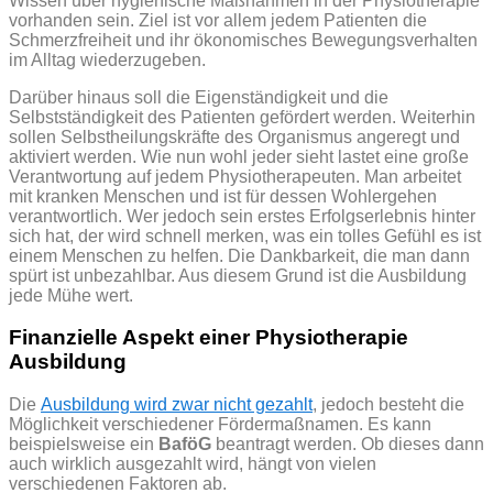
Wissen über hygienische Maßnahmen in der Physiotherapie
vorhanden sein. Ziel ist vor allem jedem Patienten die
Schmerzfreiheit und ihr ökonomisches Bewegungsverhalten
im Alltag wiederzugeben.
Darüber hinaus soll die Eigenständigkeit und die
Selbstständigkeit des Patienten gefördert werden. Weiterhin
sollen Selbstheilungskräfte des Organismus angeregt und
aktiviert werden.
Wie nun wohl jeder sieht lastet eine große
Verantwortung auf jedem Physiotherapeuten. Man arbeitet
mit kranken Menschen und ist für dessen Wohlergehen
verantwortlich. Wer jedoch sein erstes Erfolgserlebnis hinter
sich hat, der wird schnell merken, was ein tolles Gefühl es ist
einem Menschen zu helfen. Die Dankbarkeit, die man dann
spürt ist unbezahlbar. Aus diesem Grund ist die Ausbildung
jede Mühe wert.
Finanzielle Aspekt einer Physiotherapie
Ausbildung
Die
Ausbildung wird zwar nicht gezahlt
, jedoch besteht die
Möglichkeit verschiedener Fördermaßnamen. Es kann
beispielsweise ein
BaföG
beantragt werden. Ob dieses dann
auch wirklich ausgezahlt wird, hängt von vielen
verschiedenen Faktoren ab.