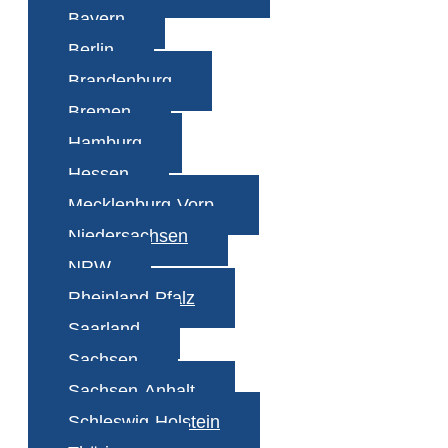
Bayern
Berlin
Brandenburg
Bremen
Hamburg
Hessen
Mecklenburg-Vorp.
Niedersachsen
NRW
Rheinland-Pfalz
Saarland
Sachsen
Sachsen-Anhalt
Schleswig-Holstein