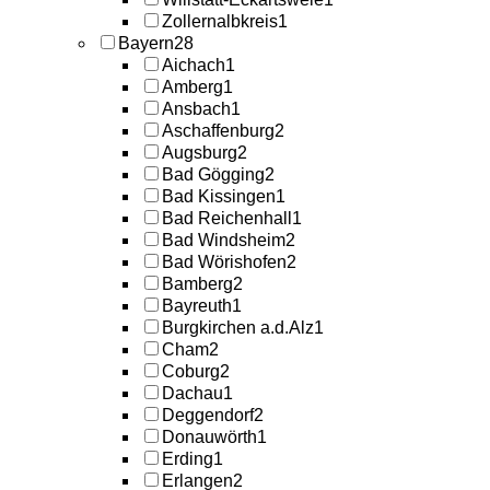
Zollernalbkreis
1
Bayern
28
Aichach
1
Amberg
1
Ansbach
1
Aschaffenburg
2
Augsburg
2
Bad Gögging
2
Bad Kissingen
1
Bad Reichenhall
1
Bad Windsheim
2
Bad Wörishofen
2
Bamberg
2
Bayreuth
1
Burgkirchen a.d.Alz
1
Cham
2
Coburg
2
Dachau
1
Deggendorf
2
Donauwörth
1
Erding
1
Erlangen
2