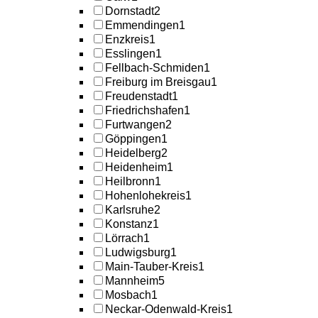
Dornstadt
2
Emmendingen
1
Enzkreis
1
Esslingen
1
Fellbach-Schmiden
1
Freiburg im Breisgau
1
Freudenstadt
1
Friedrichshafen
1
Furtwangen
2
Göppingen
1
Heidelberg
2
Heidenheim
1
Heilbronn
1
Hohenlohekreis
1
Karlsruhe
2
Konstanz
1
Lörrach
1
Ludwigsburg
1
Main-Tauber-Kreis
1
Mannheim
5
Mosbach
1
Neckar-Odenwald-Kreis
1