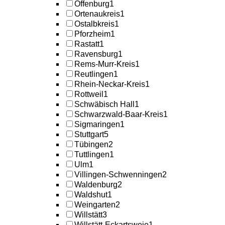
Offenburg
1
Ortenaukreis
1
Ostalbkreis
1
Pforzheim
1
Rastatt
1
Ravensburg
1
Rems-Murr-Kreis
1
Reutlingen
1
Rhein-Neckar-Kreis
1
Rottweil
1
Schwäbisch Hall
1
Schwarzwald-Baar-Kreis
1
Sigmaringen
1
Stuttgart
5
Tübingen
2
Tuttlingen
1
Ulm
1
Villingen-Schwenningen
2
Waldenburg
2
Waldshut
1
Weingarten
2
Willstätt
3
Willstätt-Eckartsweie
1