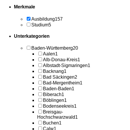
Merkmale
Ausbildung
157
Studium
5
Unterkategorien
Baden-Württemberg
20
Aalen
1
Alb-Donau-Kreis
1
Albstadt-Sigmaringen
1
Backnang
1
Bad Säckingen
2
Bad-Mergentheim
1
Baden-Baden
1
Biberach
1
Böblingen
1
Bodenseekreis
1
Breisgau-
Hochschwarzwald
1
Buchen
1
Calw
1