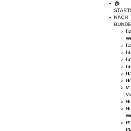
🏠
START
NACH
BUNDE
Ba
Wü
Ba
Br
Be
B
H
He
Me
Vo
Ni
No
We
Rh
Pf