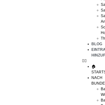
Sa
Sa
Sa
An
Sc
Ho
Th
BLOG
EINTR
HINZU
🏠
START
NACH
BUNDE
Ba
Wü
Ba