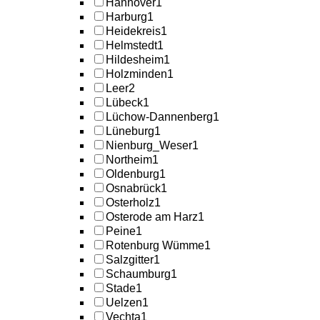
Hannover
1
Harburg
1
Heidekreis
1
Helmstedt
1
Hildesheim
1
Holzminden
1
Leer
2
Lübeck
1
Lüchow-Dannenberg
1
Lüneburg
1
Nienburg_Weser
1
Northeim
1
Oldenburg
1
Osnabrück
1
Osterholz
1
Osterode am Harz
1
Peine
1
Rotenburg Wümme
1
Salzgitter
1
Schaumburg
1
Stade
1
Uelzen
1
Vechta
1