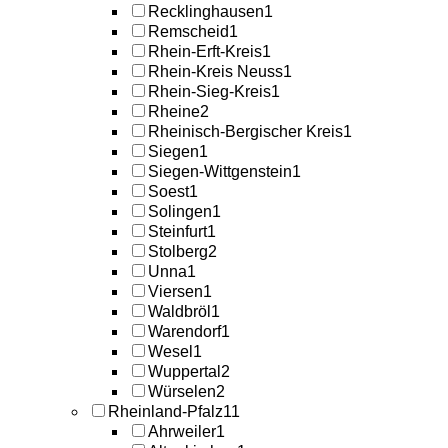
Recklinghausen
1
Remscheid
1
Rhein-Erft-Kreis
1
Rhein-Kreis Neuss
1
Rhein-Sieg-Kreis
1
Rheine
2
Rheinisch-Bergischer Kreis
1
Siegen
1
Siegen-Wittgenstein
1
Soest
1
Solingen
1
Steinfurt
1
Stolberg
2
Unna
1
Viersen
1
Waldbröl
1
Warendorf
1
Wesel
1
Wuppertal
2
Würselen
2
Rheinland-Pfalz
11
Ahrweiler
1