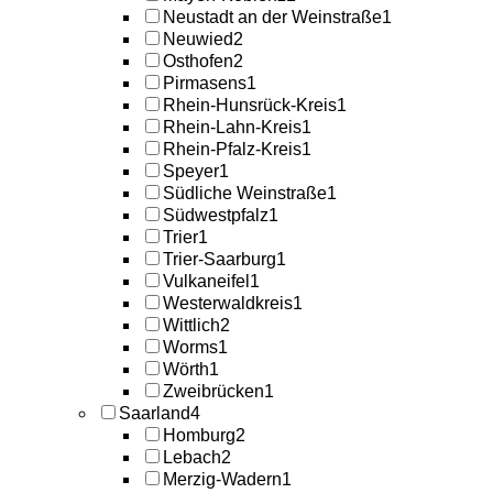
Neustadt an der Weinstraße
1
Neuwied
2
Osthofen
2
Pirmasens
1
Rhein-Hunsrück-Kreis
1
Rhein-Lahn-Kreis
1
Rhein-Pfalz-Kreis
1
Speyer
1
Südliche Weinstraße
1
Südwestpfalz
1
Trier
1
Trier-Saarburg
1
Vulkaneifel
1
Westerwaldkreis
1
Wittlich
2
Worms
1
Wörth
1
Zweibrücken
1
Saarland
4
Homburg
2
Lebach
2
Merzig-Wadern
1