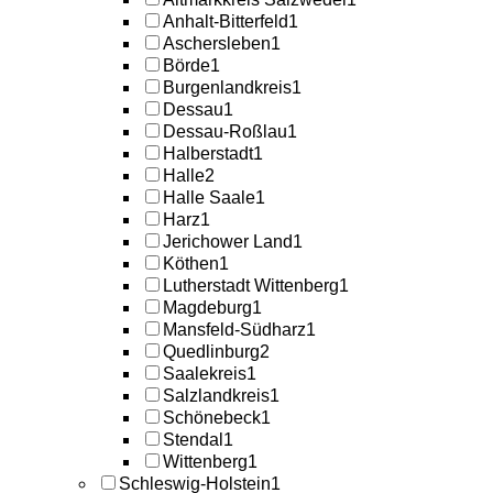
Anhalt-Bitterfeld
1
Aschersleben
1
Börde
1
Burgenlandkreis
1
Dessau
1
Dessau-Roßlau
1
Halberstadt
1
Halle
2
Halle Saale
1
Harz
1
Jerichower Land
1
Köthen
1
Lutherstadt Wittenberg
1
Magdeburg
1
Mansfeld-Südharz
1
Quedlinburg
2
Saalekreis
1
Salzlandkreis
1
Schönebeck
1
Stendal
1
Wittenberg
1
Schleswig-Holstein
1