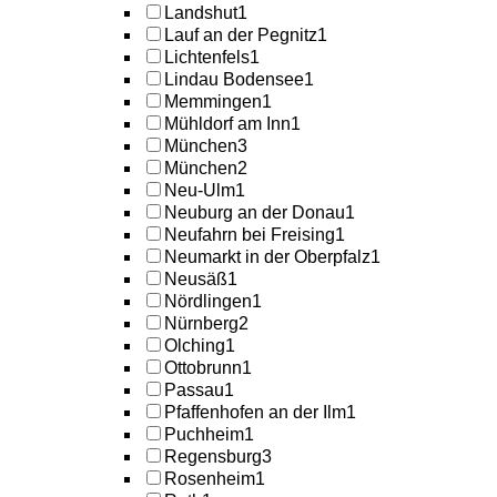
Landshut
1
Lauf an der Pegnitz
1
Lichtenfels
1
Lindau Bodensee
1
Memmingen
1
Mühldorf am Inn
1
München
3
München
2
Neu-Ulm
1
Neuburg an der Donau
1
Neufahrn bei Freising
1
Neumarkt in der Oberpfalz
1
Neusäß
1
Nördlingen
1
Nürnberg
2
Olching
1
Ottobrunn
1
Passau
1
Pfaffenhofen an der Ilm
1
Puchheim
1
Regensburg
3
Rosenheim
1