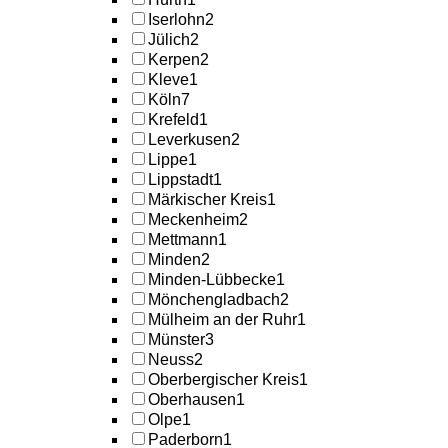
Iserlohn
2
Jülich
2
Kerpen
2
Kleve
1
Köln
7
Krefeld
1
Leverkusen
2
Lippe
1
Lippstadt
1
Märkischer Kreis
1
Meckenheim
2
Mettmann
1
Minden
2
Minden-Lübbecke
1
Mönchengladbach
2
Mülheim an der Ruhr
1
Münster
3
Neuss
2
Oberbergischer Kreis
1
Oberhausen
1
Olpe
1
Paderborn
1