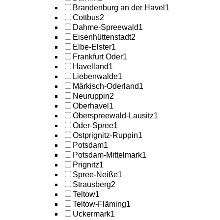
Brandenburg an der Havel
1
Cottbus
2
Dahme-Spreewald
1
Eisenhüttenstadt
2
Elbe-Elster
1
Frankfurt Oder
1
Havelland
1
Liebenwalde
1
Märkisch-Oderland
1
Neuruppin
2
Oberhavel
1
Oberspreewald-Lausitz
1
Oder-Spree
1
Ostprignitz-Ruppin
1
Potsdam
1
Potsdam-Mittelmark
1
Prignitz
1
Spree-Neiße
1
Strausberg
2
Teltow
1
Teltow-Fläming
1
Uckermark
1