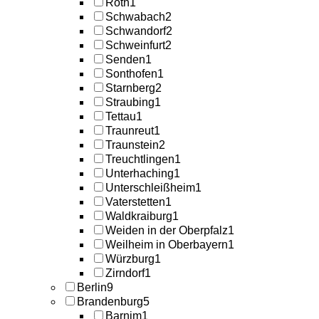
Roth
1
Schwabach
2
Schwandorf
2
Schweinfurt
2
Senden
1
Sonthofen
1
Starnberg
2
Straubing
1
Tettau
1
Traunreut
1
Traunstein
2
Treuchtlingen
1
Unterhaching
1
Unterschleißheim
1
Vaterstetten
1
Waldkraiburg
1
Weiden in der Oberpfalz
1
Weilheim in Oberbayern
1
Würzburg
1
Zirndorf
1
Berlin
9
Brandenburg
5
Barnim
1