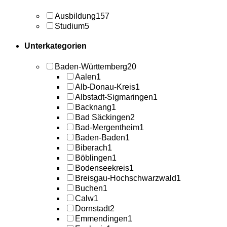
Ausbildung
157
Studium
5
Unterkategorien
Baden-Württemberg
20
Aalen
1
Alb-Donau-Kreis
1
Albstadt-Sigmaringen
1
Backnang
1
Bad Säckingen
2
Bad-Mergentheim
1
Baden-Baden
1
Biberach
1
Böblingen
1
Bodenseekreis
1
Breisgau-Hochschwarzwald
1
Buchen
1
Calw
1
Dornstadt
2
Emmendingen
1