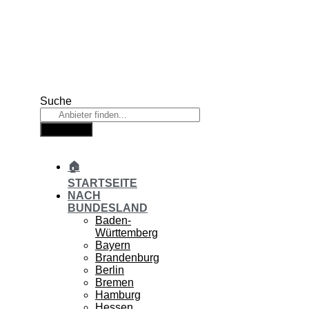
Zum
Inhalt
springen
Suche
Suche
🏠
STARTSEITE
NACH
BUNDESLAND
Baden-
Württemberg
Bayern
Brandenburg
Berlin
Bremen
Hamburg
Hessen