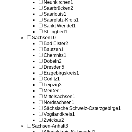
Neunkirchen
1
Saarbrücken
2
Saarlouis
1
Saarpfalz-Kreis
1
Sankt Wendel
1
St. Ingbert
1
Sachsen
10
Bad Elster
2
Bautzen
1
Chemnitz
1
Döbeln
2
Dresden
5
Erzgebirgskreis
1
Görlitz
1
Leipzig
3
Meißen
1
Mittelsachsen
1
Nordsachsen
1
Sächsische Schweiz-Osterzgebirge
1
Vogtlandkreis
1
Zwickau
2
Sachsen-Anhalt
3
Altmarkkreis Salzwedel
1