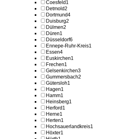
Coesfeld
1
Detmold
2
Dortmund
4
Duisburg
2
Dülmen
2
Düren
1
Düsseldorf
6
Ennepe-Ruhr-Kreis
1
Essen
4
Euskirchen
1
Frechen
1
Gelsenkirchen
3
Gummersbach
2
Gütersloh
1
Hagen
1
Hamm
1
Heinsberg
1
Herford
1
Herne
1
Herten
1
Hochsauerlandkreis
1
Höxter
1
Hürth
1