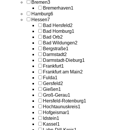
Bremen
3
Bremerhaven
1
Hamburg
6
Hessen
7
Bad Hersfeld
2
Bad Homburg
1
Bad Orb
2
Bad Wildungen
2
Bergstraße
1
Darmstadt
2
Darmstadt-Dieburg
1
Frankfurt
1
Frankfurt am Main
2
Fulda
1
Gersfeld
2
Gießen
1
Groß-Gerau
1
Hersfeld-Rotenburg
1
Hochtaunuskreis
1
Hofgeismar
1
Idstein
1
Kassel
1
Lahn-Dill-Kreis
1