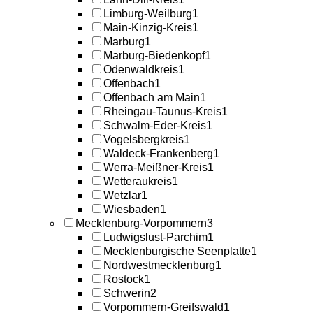
Limburg-Weilburg
1
Main-Kinzig-Kreis
1
Marburg
1
Marburg-Biedenkopf
1
Odenwaldkreis
1
Offenbach
1
Offenbach am Main
1
Rheingau-Taunus-Kreis
1
Schwalm-Eder-Kreis
1
Vogelsbergkreis
1
Waldeck-Frankenberg
1
Werra-Meißner-Kreis
1
Wetteraukreis
1
Wetzlar
1
Wiesbaden
1
Mecklenburg-Vorpommern
3
Ludwigslust-Parchim
1
Mecklenburgische Seenplatte
1
Nordwestmecklenburg
1
Rostock
1
Schwerin
2
Vorpommern-Greifswald
1