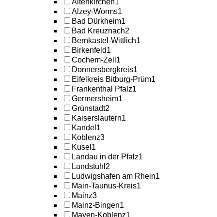
Altenkirchen
1
Alzey-Worms
1
Bad Dürkheim
1
Bad Kreuznach
2
Bernkastel-Wittlich
1
Birkenfeld
1
Cochem-Zell
1
Donnersbergkreis
1
Eifelkreis Bitburg-Prüm
1
Frankenthal Pfalz
1
Germersheim
1
Grünstadt
2
Kaiserslautern
1
Kandel
1
Koblenz
3
Kusel
1
Landau in der Pfalz
1
Landstuhl
2
Ludwigshafen am Rhein
1
Main-Taunus-Kreis
1
Mainz
3
Mainz-Bingen
1
Mayen-Koblenz
1