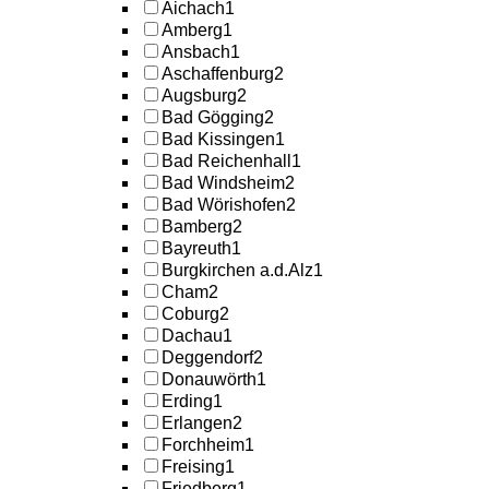
Aichach
1
Amberg
1
Ansbach
1
Aschaffenburg
2
Augsburg
2
Bad Gögging
2
Bad Kissingen
1
Bad Reichenhall
1
Bad Windsheim
2
Bad Wörishofen
2
Bamberg
2
Bayreuth
1
Burgkirchen a.d.Alz
1
Cham
2
Coburg
2
Dachau
1
Deggendorf
2
Donauwörth
1
Erding
1
Erlangen
2
Forchheim
1
Freising
1
Friedberg
1