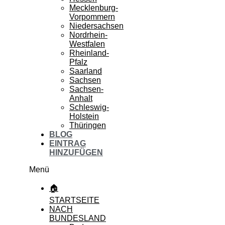
Mecklenburg-
Vorpommern
Niedersachsen
Nordrhein-
Westfalen
Rheinland-
Pfalz
Saarland
Sachsen
Sachsen-
Anhalt
Schleswig-
Holstein
Thüringen
BLOG
EINTRAG
HINZUFÜGEN
Menü
🏠
STARTSEITE
NACH
BUNDESLAND