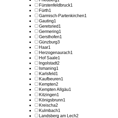
Fürstenfeldbruck
1
Fürth
1
Garmisch-Partenkirchen
1
Gauting
1
Geretsried
1
Germering
1
Gersthofen
1
Günzburg
3
Haar
1
Herzogenaurach
1
Hof Saale
1
Ingolstadt
2
Ismaning
1
Karlsfeld
1
Kaufbeuren
1
Kempten
2
Kempten Allgäu
1
Kitzingen
1
Königsbrunn
1
Kreischa
2
Kulmbach
1
Landsberg am Lech
2