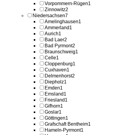
Vorpommern-Rügen
1
Zinnowitz
2
Niedersachsen
7
Amelinghausen
1
Ammerland
1
Aurich
1
Bad Laer
2
Bad Pyrmont
2
Braunschweig
1
Celle
1
Cloppenburg
1
Cuxhaven
1
Delmenhorst
2
Diepholz
1
Emden
1
Emsland
1
Friesland
1
Gifhorn
1
Goslar
1
Göttingen
1
Grafschaft Bentheim
1
Hameln-Pyrmont
1