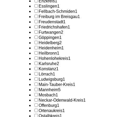
Enzkreis
1
Esslingen
1
Fellbach-Schmiden
1
Freiburg im Breisgau
1
Freudenstadt
1
Friedrichshafen
1
Furtwangen
2
Göppingen
1
Heidelberg
2
Heidenheim
1
Heilbronn
1
Hohenlohekreis
1
Karlsruhe
2
Konstanz
1
Lörrach
1
Ludwigsburg
1
Main-Tauber-Kreis
1
Mannheim
5
Mosbach
1
Neckar-Odenwald-Kreis
1
Offenburg
1
Ortenaukreis
1
Ostalbkreis
1