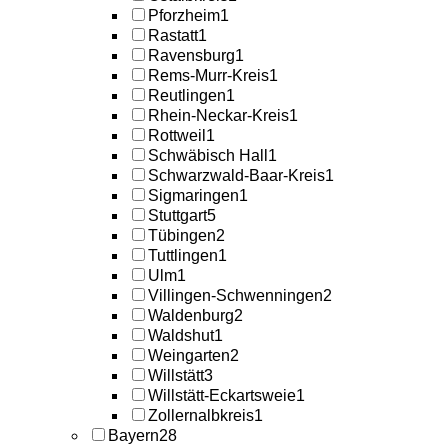
Pforzheim
1
Rastatt
1
Ravensburg
1
Rems-Murr-Kreis
1
Reutlingen
1
Rhein-Neckar-Kreis
1
Rottweil
1
Schwäbisch Hall
1
Schwarzwald-Baar-Kreis
1
Sigmaringen
1
Stuttgart
5
Tübingen
2
Tuttlingen
1
Ulm
1
Villingen-Schwenningen
2
Waldenburg
2
Waldshut
1
Weingarten
2
Willstätt
3
Willstätt-Eckartsweie
1
Zollernalbkreis
1
Bayern
28