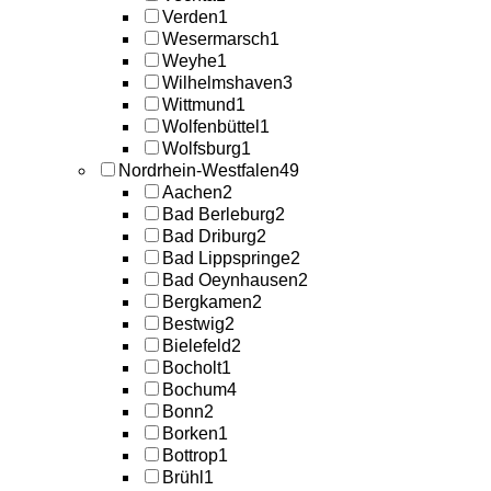
Verden
1
Wesermarsch
1
Weyhe
1
Wilhelmshaven
3
Wittmund
1
Wolfenbüttel
1
Wolfsburg
1
Nordrhein-Westfalen
49
Aachen
2
Bad Berleburg
2
Bad Driburg
2
Bad Lippspringe
2
Bad Oeynhausen
2
Bergkamen
2
Bestwig
2
Bielefeld
2
Bocholt
1
Bochum
4
Bonn
2
Borken
1
Bottrop
1
Brühl
1