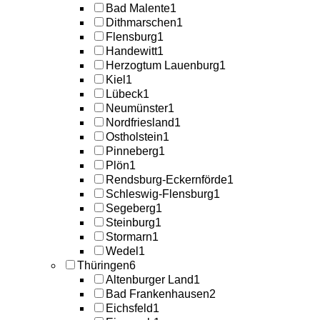
Bad Malente
1
Dithmarschen
1
Flensburg
1
Handewitt
1
Herzogtum Lauenburg
1
Kiel
1
Lübeck
1
Neumünster
1
Nordfriesland
1
Ostholstein
1
Pinneberg
1
Plön
1
Rendsburg-Eckernförde
1
Schleswig-Flensburg
1
Segeberg
1
Steinburg
1
Stormarn
1
Wedel
1
Thüringen
6
Altenburger Land
1
Bad Frankenhausen
2
Eichsfeld
1