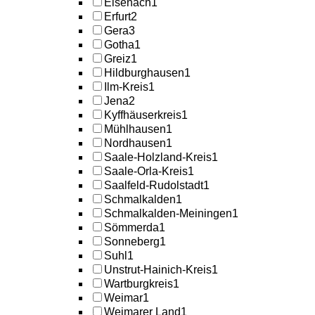
Eisenach
1
Erfurt
2
Gera
3
Gotha
1
Greiz
1
Hildburghausen
1
Ilm-Kreis
1
Jena
2
Kyffhäuserkreis
1
Mühlhausen
1
Nordhausen
1
Saale-Holzland-Kreis
1
Saale-Orla-Kreis
1
Saalfeld-Rudolstadt
1
Schmalkalden
1
Schmalkalden-Meiningen
1
Sömmerda
1
Sonneberg
1
Suhl
1
Unstrut-Hainich-Kreis
1
Wartburgkreis
1
Weimar
1
Weimarer Land
1