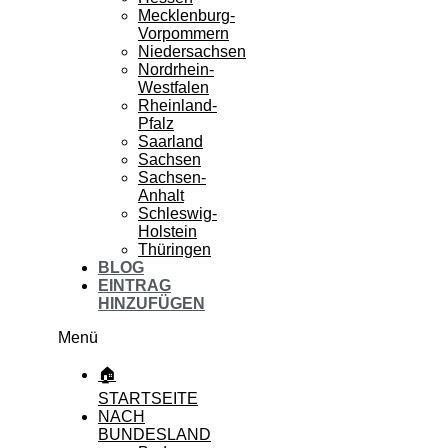
Mecklenburg-
Vorpommern
Niedersachsen
Nordrhein-
Westfalen
Rheinland-
Pfalz
Saarland
Sachsen
Sachsen-
Anhalt
Schleswig-
Holstein
Thüringen
BLOG
EINTRAG
HINZUFÜGEN
Menü
🏠
STARTSEITE
NACH
BUNDESLAND