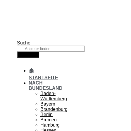
Zum
Inhalt
springen
Suche
Suche
🏠
STARTSEITE
NACH
BUNDESLAND
Baden-
Württemberg
Bayern
Brandenburg
Berlin
Bremen
Hamburg
Hessen