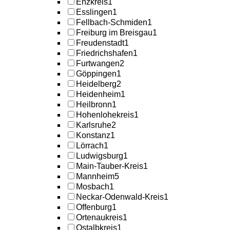
Enzkreis
1
Esslingen
1
Fellbach-Schmiden
1
Freiburg im Breisgau
1
Freudenstadt
1
Friedrichshafen
1
Furtwangen
2
Göppingen
1
Heidelberg
2
Heidenheim
1
Heilbronn
1
Hohenlohekreis
1
Karlsruhe
2
Konstanz
1
Lörrach
1
Ludwigsburg
1
Main-Tauber-Kreis
1
Mannheim
5
Mosbach
1
Neckar-Odenwald-Kreis
1
Offenburg
1
Ortenaukreis
1
Ostalbkreis
1