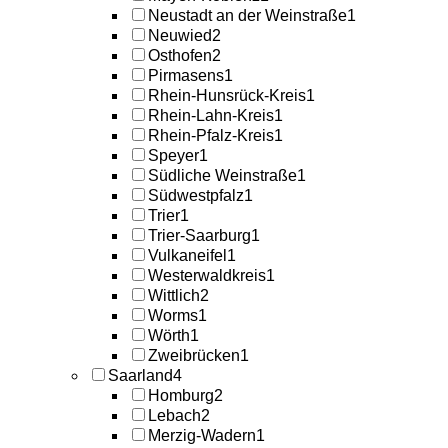
Neustadt an der Weinstraße
1
Neuwied
2
Osthofen
2
Pirmasens
1
Rhein-Hunsrück-Kreis
1
Rhein-Lahn-Kreis
1
Rhein-Pfalz-Kreis
1
Speyer
1
Südliche Weinstraße
1
Südwestpfalz
1
Trier
1
Trier-Saarburg
1
Vulkaneifel
1
Westerwaldkreis
1
Wittlich
2
Worms
1
Wörth
1
Zweibrücken
1
Saarland
4
Homburg
2
Lebach
2
Merzig-Wadern
1