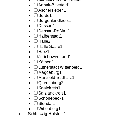
Anhalt-Bitterfeld
1
Aschersleben
1
Börde
1
Burgenlandkreis
1
Dessau
1
Dessau-Roßlau
1
Halberstadt
1
Halle
2
Halle Saale
1
Harz
1
Jerichower Land
1
Köthen
1
Lutherstadt Wittenberg
1
Magdeburg
1
Mansfeld-Südharz
1
Quedlinburg
2
Saalekreis
1
Salzlandkreis
1
Schönebeck
1
Stendal
1
Wittenberg
1
Schleswig-Holstein
1