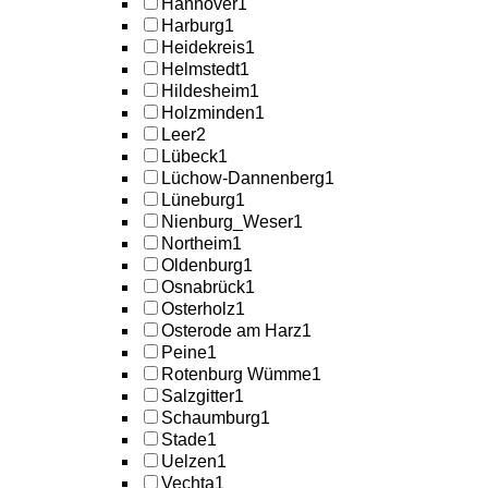
Hannover
1
Harburg
1
Heidekreis
1
Helmstedt
1
Hildesheim
1
Holzminden
1
Leer
2
Lübeck
1
Lüchow-Dannenberg
1
Lüneburg
1
Nienburg_Weser
1
Northeim
1
Oldenburg
1
Osnabrück
1
Osterholz
1
Osterode am Harz
1
Peine
1
Rotenburg Wümme
1
Salzgitter
1
Schaumburg
1
Stade
1
Uelzen
1
Vechta
1