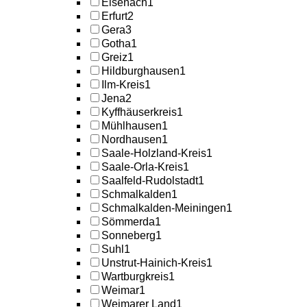
Eisenach
1
Erfurt
2
Gera
3
Gotha
1
Greiz
1
Hildburghausen
1
Ilm-Kreis
1
Jena
2
Kyffhäuserkreis
1
Mühlhausen
1
Nordhausen
1
Saale-Holzland-Kreis
1
Saale-Orla-Kreis
1
Saalfeld-Rudolstadt
1
Schmalkalden
1
Schmalkalden-Meiningen
1
Sömmerda
1
Sonneberg
1
Suhl
1
Unstrut-Hainich-Kreis
1
Wartburgkreis
1
Weimar
1
Weimarer Land
1