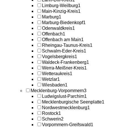
Limburg-Weilburg
1
Main-Kinzig-Kreis
1
Marburg
1
Marburg-Biedenkopf
1
Odenwaldkreis
1
Offenbach
1
Offenbach am Main
1
Rheingau-Taunus-Kreis
1
Schwalm-Eder-Kreis
1
Vogelsbergkreis
1
Waldeck-Frankenberg
1
Werra-Meißner-Kreis
1
Wetteraukreis
1
Wetzlar
1
Wiesbaden
1
Mecklenburg-Vorpommern
3
Ludwigslust-Parchim
1
Mecklenburgische Seenplatte
1
Nordwestmecklenburg
1
Rostock
1
Schwerin
2
Vorpommern-Greifswald
1