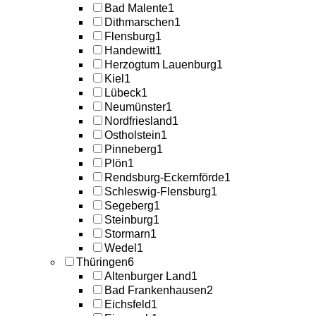
Bad Malente
1
Dithmarschen
1
Flensburg
1
Handewitt
1
Herzogtum Lauenburg
1
Kiel
1
Lübeck
1
Neumünster
1
Nordfriesland
1
Ostholstein
1
Pinneberg
1
Plön
1
Rendsburg-Eckernförde
1
Schleswig-Flensburg
1
Segeberg
1
Steinburg
1
Stormarn
1
Wedel
1
Thüringen
6
Altenburger Land
1
Bad Frankenhausen
2
Eichsfeld
1