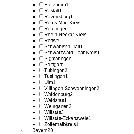
Pforzheim
1
Rastatt
1
Ravensburg
1
Rems-Murr-Kreis
1
Reutlingen
1
Rhein-Neckar-Kreis
1
Rottweil
1
Schwäbisch Hall
1
Schwarzwald-Baar-Kreis
1
Sigmaringen
1
Stuttgart
5
Tübingen
2
Tuttlingen
1
Ulm
1
Villingen-Schwenningen
2
Waldenburg
2
Waldshut
1
Weingarten
2
Willstätt
3
Willstätt-Eckartsweie
1
Zollernalbkreis
1
Bayern
28