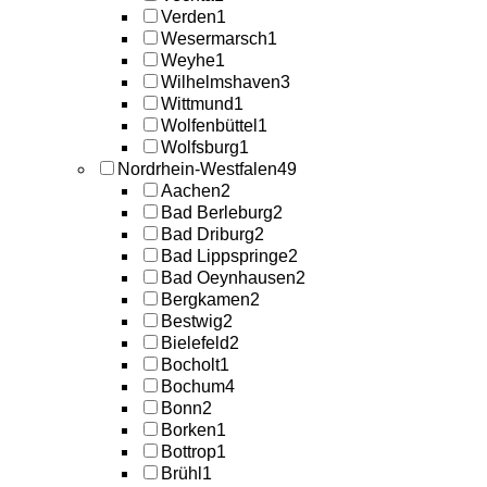
Verden
1
Wesermarsch
1
Weyhe
1
Wilhelmshaven
3
Wittmund
1
Wolfenbüttel
1
Wolfsburg
1
Nordrhein-Westfalen
49
Aachen
2
Bad Berleburg
2
Bad Driburg
2
Bad Lippspringe
2
Bad Oeynhausen
2
Bergkamen
2
Bestwig
2
Bielefeld
2
Bocholt
1
Bochum
4
Bonn
2
Borken
1
Bottrop
1
Brühl
1