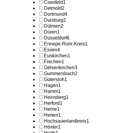
Coesfeld
1
Detmold
2
Dortmund
4
Duisburg
2
Dülmen
2
Düren
1
Düsseldorf
6
Ennepe-Ruhr-Kreis
1
Essen
4
Euskirchen
1
Frechen
1
Gelsenkirchen
3
Gummersbach
2
Gütersloh
1
Hagen
1
Hamm
1
Heinsberg
1
Herford
1
Herne
1
Herten
1
Hochsauerlandkreis
1
Höxter
1
Hürth
1