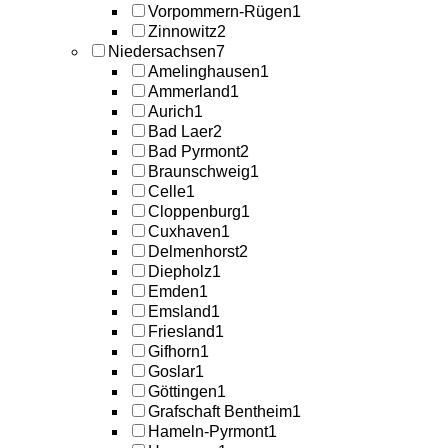
Vorpommern-Rügen
1
Zinnowitz
2
Niedersachsen
7
Amelinghausen
1
Ammerland
1
Aurich
1
Bad Laer
2
Bad Pyrmont
2
Braunschweig
1
Celle
1
Cloppenburg
1
Cuxhaven
1
Delmenhorst
2
Diepholz
1
Emden
1
Emsland
1
Friesland
1
Gifhorn
1
Goslar
1
Göttingen
1
Grafschaft Bentheim
1
Hameln-Pyrmont
1