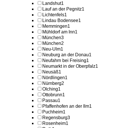
Landshut
1
Lauf an der Pegnitz
1
Lichtenfels
1
Lindau Bodensee
1
Memmingen
1
Mühldorf am Inn
1
München
3
München
2
Neu-Ulm
1
Neuburg an der Donau
1
Neufahrn bei Freising
1
Neumarkt in der Oberpfalz
1
Neusäß
1
Nördlingen
1
Nürnberg
2
Olching
1
Ottobrunn
1
Passau
1
Pfaffenhofen an der Ilm
1
Puchheim
1
Regensburg
3
Rosenheim
1