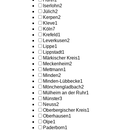
Iserlohn
2
Jülich
2
Kerpen
2
Kleve
1
Köln
7
Krefeld
1
Leverkusen
2
Lippe
1
Lippstadt
1
Märkischer Kreis
1
Meckenheim
2
Mettmann
1
Minden
2
Minden-Lübbecke
1
Mönchengladbach
2
Mülheim an der Ruhr
1
Münster
3
Neuss
2
Oberbergischer Kreis
1
Oberhausen
1
Olpe
1
Paderborn
1