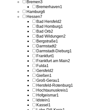
Bremen
3
Bremerhaven
1
Hamburg
6
Hessen
7
Bad Hersfeld
2
Bad Homburg
1
Bad Orb
2
Bad Wildungen
2
Bergstraße
1
Darmstadt
2
Darmstadt-Dieburg
1
Frankfurt
1
Frankfurt am Main
2
Fulda
1
Gersfeld
2
Gießen
1
Groß-Gerau
1
Hersfeld-Rotenburg
1
Hochtaunuskreis
1
Hofgeismar
1
Idstein
1
Kassel
1
Lahn-Dill-Kreis
1