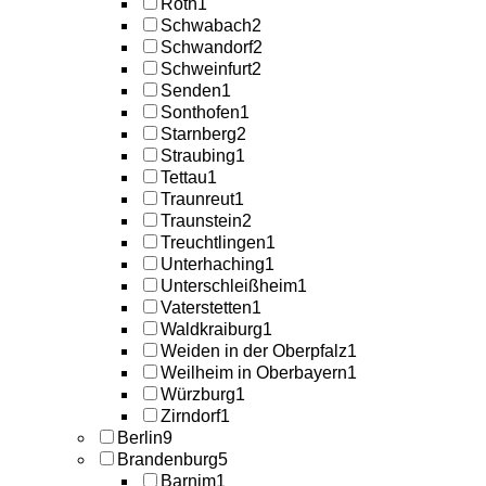
Roth
1
Schwabach
2
Schwandorf
2
Schweinfurt
2
Senden
1
Sonthofen
1
Starnberg
2
Straubing
1
Tettau
1
Traunreut
1
Traunstein
2
Treuchtlingen
1
Unterhaching
1
Unterschleißheim
1
Vaterstetten
1
Waldkraiburg
1
Weiden in der Oberpfalz
1
Weilheim in Oberbayern
1
Würzburg
1
Zirndorf
1
Berlin
9
Brandenburg
5
Barnim
1