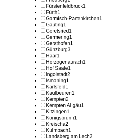
Fürstenfeldbruck
1
Fürth
1
Garmisch-Partenkirchen
1
Gauting
1
Geretsried
1
Germering
1
Gersthofen
1
Günzburg
3
Haar
1
Herzogenaurach
1
Hof Saale
1
Ingolstadt
2
Ismaning
1
Karlsfeld
1
Kaufbeuren
1
Kempten
2
Kempten Allgäu
1
Kitzingen
1
Königsbrunn
1
Kreischa
2
Kulmbach
1
Landsberg am Lech
2