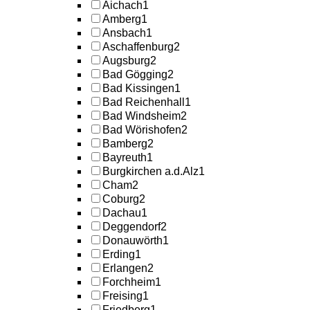
Aichach
1
Amberg
1
Ansbach
1
Aschaffenburg
2
Augsburg
2
Bad Gögging
2
Bad Kissingen
1
Bad Reichenhall
1
Bad Windsheim
2
Bad Wörishofen
2
Bamberg
2
Bayreuth
1
Burgkirchen a.d.Alz
1
Cham
2
Coburg
2
Dachau
1
Deggendorf
2
Donauwörth
1
Erding
1
Erlangen
2
Forchheim
1
Freising
1
Friedberg
1