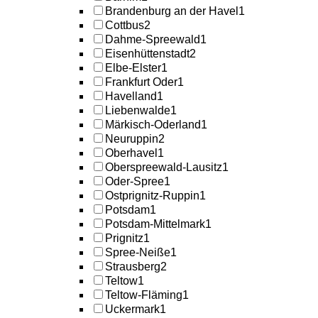
Brandenburg an der Havel
1
Cottbus
2
Dahme-Spreewald
1
Eisenhüttenstadt
2
Elbe-Elster
1
Frankfurt Oder
1
Havelland
1
Liebenwalde
1
Märkisch-Oderland
1
Neuruppin
2
Oberhavel
1
Oberspreewald-Lausitz
1
Oder-Spree
1
Ostprignitz-Ruppin
1
Potsdam
1
Potsdam-Mittelmark
1
Prignitz
1
Spree-Neiße
1
Strausberg
2
Teltow
1
Teltow-Fläming
1
Uckermark
1