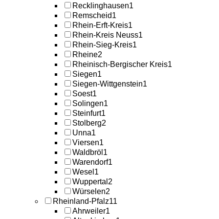
Recklinghausen
1
Remscheid
1
Rhein-Erft-Kreis
1
Rhein-Kreis Neuss
1
Rhein-Sieg-Kreis
1
Rheine
2
Rheinisch-Bergischer Kreis
1
Siegen
1
Siegen-Wittgenstein
1
Soest
1
Solingen
1
Steinfurt
1
Stolberg
2
Unna
1
Viersen
1
Waldbröl
1
Warendorf
1
Wesel
1
Wuppertal
2
Würselen
2
Rheinland-Pfalz
11
Ahrweiler
1