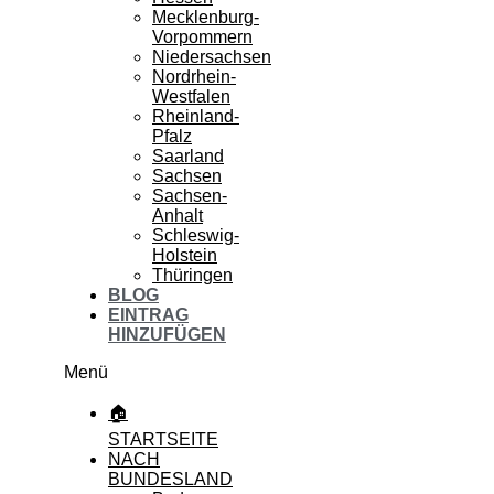
Mecklenburg-
Vorpommern
Niedersachsen
Nordrhein-
Westfalen
Rheinland-
Pfalz
Saarland
Sachsen
Sachsen-
Anhalt
Schleswig-
Holstein
Thüringen
BLOG
EINTRAG
HINZUFÜGEN
Menü
🏠
STARTSEITE
NACH
BUNDESLAND