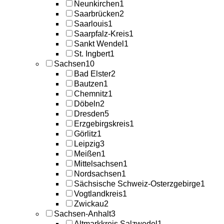
Neunkirchen
1
Saarbrücken
2
Saarlouis
1
Saarpfalz-Kreis
1
Sankt Wendel
1
St. Ingbert
1
Sachsen
10
Bad Elster
2
Bautzen
1
Chemnitz
1
Döbeln
2
Dresden
5
Erzgebirgskreis
1
Görlitz
1
Leipzig
3
Meißen
1
Mittelsachsen
1
Nordsachsen
1
Sächsische Schweiz-Osterzgebirge
1
Vogtlandkreis
1
Zwickau
2
Sachsen-Anhalt
3
Altmarkkreis Salzwedel
1