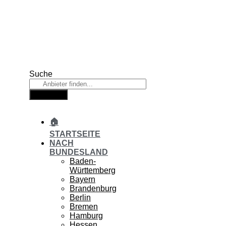
Zum
Inhalt
springen
Suche
Suche
🏠
STARTSEITE
NACH
BUNDESLAND
Baden-
Württemberg
Bayern
Brandenburg
Berlin
Bremen
Hamburg
Hessen