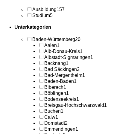
Ausbildung
157
Studium
5
Unterkategorien
Baden-Württemberg
20
Aalen
1
Alb-Donau-Kreis
1
Albstadt-Sigmaringen
1
Backnang
1
Bad Säckingen
2
Bad-Mergentheim
1
Baden-Baden
1
Biberach
1
Böblingen
1
Bodenseekreis
1
Breisgau-Hochschwarzwald
1
Buchen
1
Calw
1
Dornstadt
2
Emmendingen
1