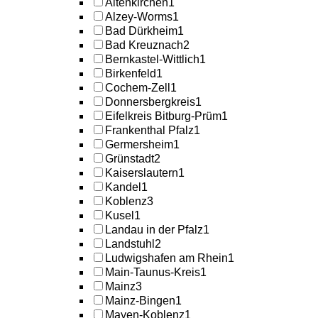
Altenkirchen
1
Alzey-Worms
1
Bad Dürkheim
1
Bad Kreuznach
2
Bernkastel-Wittlich
1
Birkenfeld
1
Cochem-Zell
1
Donnersbergkreis
1
Eifelkreis Bitburg-Prüm
1
Frankenthal Pfalz
1
Germersheim
1
Grünstadt
2
Kaiserslautern
1
Kandel
1
Koblenz
3
Kusel
1
Landau in der Pfalz
1
Landstuhl
2
Ludwigshafen am Rhein
1
Main-Taunus-Kreis
1
Mainz
3
Mainz-Bingen
1
Mayen-Koblenz
1