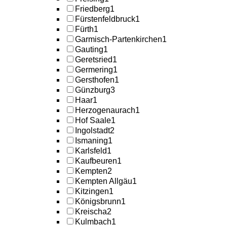
Friedberg
1
Fürstenfeldbruck
1
Fürth
1
Garmisch-Partenkirchen
1
Gauting
1
Geretsried
1
Germering
1
Gersthofen
1
Günzburg
3
Haar
1
Herzogenaurach
1
Hof Saale
1
Ingolstadt
2
Ismaning
1
Karlsfeld
1
Kaufbeuren
1
Kempten
2
Kempten Allgäu
1
Kitzingen
1
Königsbrunn
1
Kreischa
2
Kulmbach
1