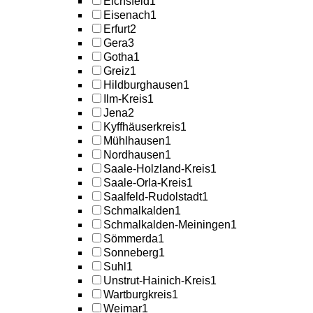
Eichsfeld
1
Eisenach
1
Erfurt
2
Gera
3
Gotha
1
Greiz
1
Hildburghausen
1
Ilm-Kreis
1
Jena
2
Kyffhäuserkreis
1
Mühlhausen
1
Nordhausen
1
Saale-Holzland-Kreis
1
Saale-Orla-Kreis
1
Saalfeld-Rudolstadt
1
Schmalkalden
1
Schmalkalden-Meiningen
1
Sömmerda
1
Sonneberg
1
Suhl
1
Unstrut-Hainich-Kreis
1
Wartburgkreis
1
Weimar
1