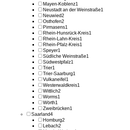
Mayen-Koblenz
1
Neustadt an der Weinstraße
1
Neuwied
2
Osthofen
2
Pirmasens
1
Rhein-Hunsrück-Kreis
1
Rhein-Lahn-Kreis
1
Rhein-Pfalz-Kreis
1
Speyer
1
Südliche Weinstraße
1
Südwestpfalz
1
Trier
1
Trier-Saarburg
1
Vulkaneifel
1
Westerwaldkreis
1
Wittlich
2
Worms
1
Wörth
1
Zweibrücken
1
Saarland
4
Homburg
2
Lebach
2