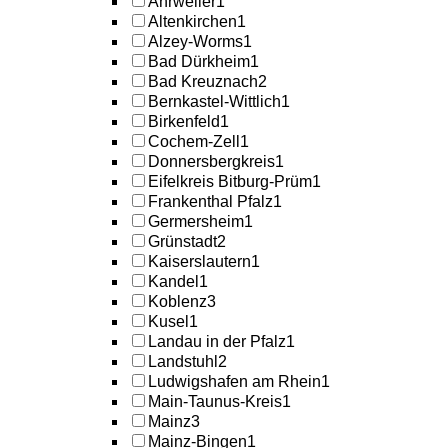
Ahrweiler
1
Altenkirchen
1
Alzey-Worms
1
Bad Dürkheim
1
Bad Kreuznach
2
Bernkastel-Wittlich
1
Birkenfeld
1
Cochem-Zell
1
Donnersbergkreis
1
Eifelkreis Bitburg-Prüm
1
Frankenthal Pfalz
1
Germersheim
1
Grünstadt
2
Kaiserslautern
1
Kandel
1
Koblenz
3
Kusel
1
Landau in der Pfalz
1
Landstuhl
2
Ludwigshafen am Rhein
1
Main-Taunus-Kreis
1
Mainz
3
Mainz-Bingen
1