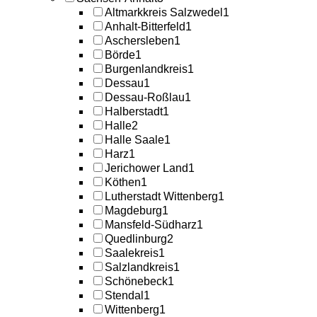
Altmarkkreis Salzwedel
1
Anhalt-Bitterfeld
1
Aschersleben
1
Börde
1
Burgenlandkreis
1
Dessau
1
Dessau-Roßlau
1
Halberstadt
1
Halle
2
Halle Saale
1
Harz
1
Jerichower Land
1
Köthen
1
Lutherstadt Wittenberg
1
Magdeburg
1
Mansfeld-Südharz
1
Quedlinburg
2
Saalekreis
1
Salzlandkreis
1
Schönebeck
1
Stendal
1
Wittenberg
1