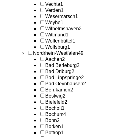
Vechta
1
Verden
1
Wesermarsch
1
Weyhe
1
Wilhelmshaven
3
Wittmund
1
Wolfenbüttel
1
Wolfsburg
1
Nordrhein-Westfalen
49
Aachen
2
Bad Berleburg
2
Bad Driburg
2
Bad Lippspringe
2
Bad Oeynhausen
2
Bergkamen
2
Bestwig
2
Bielefeld
2
Bocholt
1
Bochum
4
Bonn
2
Borken
1
Bottrop
1