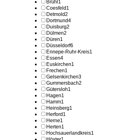
Brühl
1
Coesfeld
1
Detmold
2
Dortmund
4
Duisburg
2
Dülmen
2
Düren
1
Düsseldorf
6
Ennepe-Ruhr-Kreis
1
Essen
4
Euskirchen
1
Frechen
1
Gelsenkirchen
3
Gummersbach
2
Gütersloh
1
Hagen
1
Hamm
1
Heinsberg
1
Herford
1
Herne
1
Herten
1
Hochsauerlandkreis
1
Höxter
1