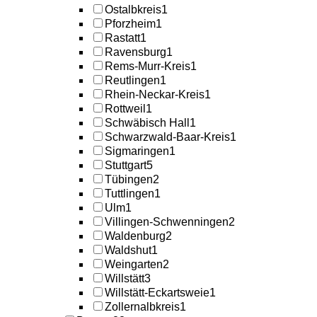
Ostalbkreis
1
Pforzheim
1
Rastatt
1
Ravensburg
1
Rems-Murr-Kreis
1
Reutlingen
1
Rhein-Neckar-Kreis
1
Rottweil
1
Schwäbisch Hall
1
Schwarzwald-Baar-Kreis
1
Sigmaringen
1
Stuttgart
5
Tübingen
2
Tuttlingen
1
Ulm
1
Villingen-Schwenningen
2
Waldenburg
2
Waldshut
1
Weingarten
2
Willstätt
3
Willstätt-Eckartsweie
1
Zollernalbkreis
1