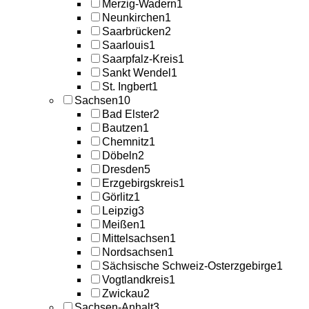
Merzig-Wadern
1
Neunkirchen
1
Saarbrücken
2
Saarlouis
1
Saarpfalz-Kreis
1
Sankt Wendel
1
St. Ingbert
1
Sachsen
10
Bad Elster
2
Bautzen
1
Chemnitz
1
Döbeln
2
Dresden
5
Erzgebirgskreis
1
Görlitz
1
Leipzig
3
Meißen
1
Mittelsachsen
1
Nordsachsen
1
Sächsische Schweiz-Osterzgebirge
1
Vogtlandkreis
1
Zwickau
2
Sachsen-Anhalt
3