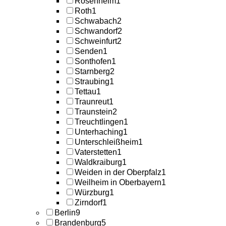
Rosenheim
1
Roth
1
Schwabach
2
Schwandorf
2
Schweinfurt
2
Senden
1
Sonthofen
1
Starnberg
2
Straubing
1
Tettau
1
Traunreut
1
Traunstein
2
Treuchtlingen
1
Unterhaching
1
Unterschleißheim
1
Vaterstetten
1
Waldkraiburg
1
Weiden in der Oberpfalz
1
Weilheim in Oberbayern
1
Würzburg
1
Zirndorf
1
Berlin
9
Brandenburg
5