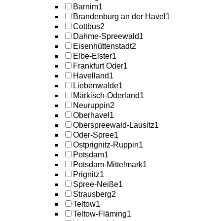
Barnim
1
Brandenburg an der Havel
1
Cottbus
2
Dahme-Spreewald
1
Eisenhüttenstadt
2
Elbe-Elster
1
Frankfurt Oder
1
Havelland
1
Liebenwalde
1
Märkisch-Oderland
1
Neuruppin
2
Oberhavel
1
Oberspreewald-Lausitz
1
Oder-Spree
1
Ostprignitz-Ruppin
1
Potsdam
1
Potsdam-Mittelmark
1
Prignitz
1
Spree-Neiße
1
Strausberg
2
Teltow
1
Teltow-Fläming
1