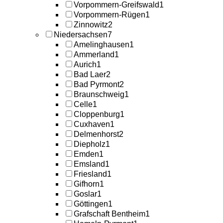
Vorpommern-Greifswald
1
Vorpommern-Rügen
1
Zinnowitz
2
Niedersachsen
7
Amelinghausen
1
Ammerland
1
Aurich
1
Bad Laer
2
Bad Pyrmont
2
Braunschweig
1
Celle
1
Cloppenburg
1
Cuxhaven
1
Delmenhorst
2
Diepholz
1
Emden
1
Emsland
1
Friesland
1
Gifhorn
1
Goslar
1
Göttingen
1
Grafschaft Bentheim
1