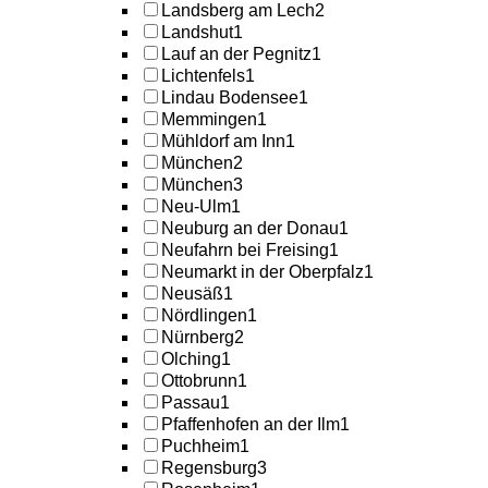
Landsberg am Lech
2
Landshut
1
Lauf an der Pegnitz
1
Lichtenfels
1
Lindau Bodensee
1
Memmingen
1
Mühldorf am Inn
1
München
2
München
3
Neu-Ulm
1
Neuburg an der Donau
1
Neufahrn bei Freising
1
Neumarkt in der Oberpfalz
1
Neusäß
1
Nördlingen
1
Nürnberg
2
Olching
1
Ottobrunn
1
Passau
1
Pfaffenhofen an der Ilm
1
Puchheim
1
Regensburg
3