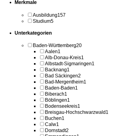
Merkmale
Ausbildung
157
Studium
5
Unterkategorien
Baden-Württemberg
20
Aalen
1
Alb-Donau-Kreis
1
Albstadt-Sigmaringen
1
Backnang
1
Bad Säckingen
2
Bad-Mergentheim
1
Baden-Baden
1
Biberach
1
Böblingen
1
Bodenseekreis
1
Breisgau-Hochschwarzwald
1
Buchen
1
Calw
1
Dornstadt
2