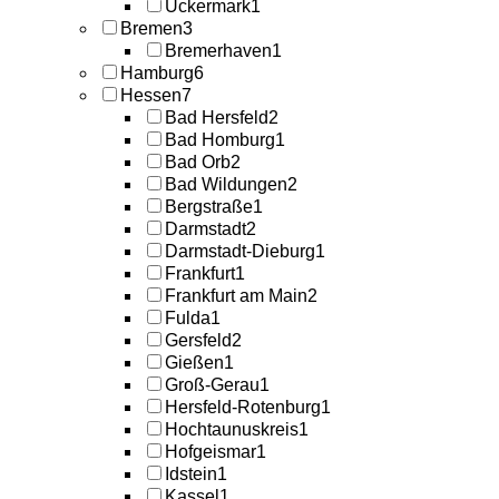
Uckermark
1
Bremen
3
Bremerhaven
1
Hamburg
6
Hessen
7
Bad Hersfeld
2
Bad Homburg
1
Bad Orb
2
Bad Wildungen
2
Bergstraße
1
Darmstadt
2
Darmstadt-Dieburg
1
Frankfurt
1
Frankfurt am Main
2
Fulda
1
Gersfeld
2
Gießen
1
Groß-Gerau
1
Hersfeld-Rotenburg
1
Hochtaunuskreis
1
Hofgeismar
1
Idstein
1
Kassel
1