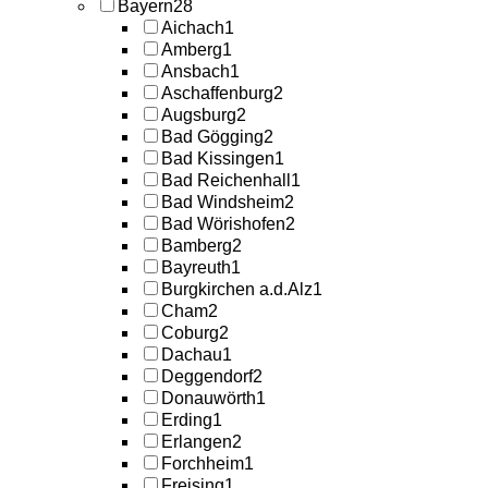
Bayern
28
Aichach
1
Amberg
1
Ansbach
1
Aschaffenburg
2
Augsburg
2
Bad Gögging
2
Bad Kissingen
1
Bad Reichenhall
1
Bad Windsheim
2
Bad Wörishofen
2
Bamberg
2
Bayreuth
1
Burgkirchen a.d.Alz
1
Cham
2
Coburg
2
Dachau
1
Deggendorf
2
Donauwörth
1
Erding
1
Erlangen
2
Forchheim
1
Freising
1