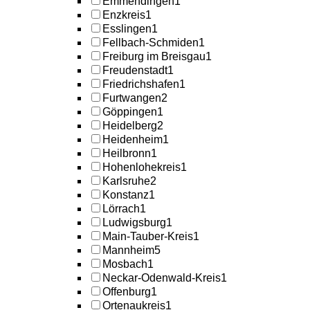
Emmendingen
1
Enzkreis
1
Esslingen
1
Fellbach-Schmiden
1
Freiburg im Breisgau
1
Freudenstadt
1
Friedrichshafen
1
Furtwangen
2
Göppingen
1
Heidelberg
2
Heidenheim
1
Heilbronn
1
Hohenlohekreis
1
Karlsruhe
2
Konstanz
1
Lörrach
1
Ludwigsburg
1
Main-Tauber-Kreis
1
Mannheim
5
Mosbach
1
Neckar-Odenwald-Kreis
1
Offenburg
1
Ortenaukreis
1