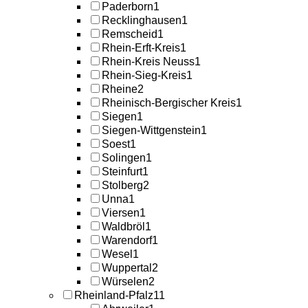
Paderborn
1
Recklinghausen
1
Remscheid
1
Rhein-Erft-Kreis
1
Rhein-Kreis Neuss
1
Rhein-Sieg-Kreis
1
Rheine
2
Rheinisch-Bergischer Kreis
1
Siegen
1
Siegen-Wittgenstein
1
Soest
1
Solingen
1
Steinfurt
1
Stolberg
2
Unna
1
Viersen
1
Waldbröl
1
Warendorf
1
Wesel
1
Wuppertal
2
Würselen
2
Rheinland-Pfalz
11