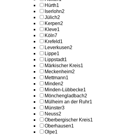
Hürth
1
Iserlohn
2
Jülich
2
Kerpen
2
Kleve
1
Köln
7
Krefeld
1
Leverkusen
2
Lippe
1
Lippstadt
1
Märkischer Kreis
1
Meckenheim
2
Mettmann
1
Minden
2
Minden-Lübbecke
1
Mönchengladbach
2
Mülheim an der Ruhr
1
Münster
3
Neuss
2
Oberbergischer Kreis
1
Oberhausen
1
Olpe
1