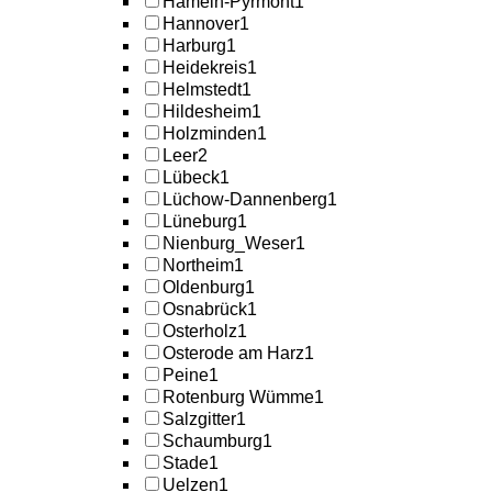
Hameln-Pyrmont
1
Hannover
1
Harburg
1
Heidekreis
1
Helmstedt
1
Hildesheim
1
Holzminden
1
Leer
2
Lübeck
1
Lüchow-Dannenberg
1
Lüneburg
1
Nienburg_Weser
1
Northeim
1
Oldenburg
1
Osnabrück
1
Osterholz
1
Osterode am Harz
1
Peine
1
Rotenburg Wümme
1
Salzgitter
1
Schaumburg
1
Stade
1
Uelzen
1