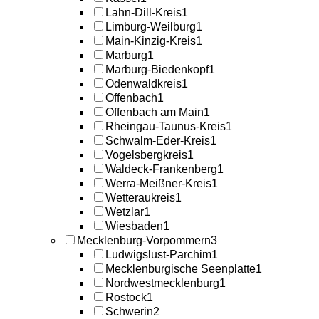
Lahn-Dill-Kreis
1
Limburg-Weilburg
1
Main-Kinzig-Kreis
1
Marburg
1
Marburg-Biedenkopf
1
Odenwaldkreis
1
Offenbach
1
Offenbach am Main
1
Rheingau-Taunus-Kreis
1
Schwalm-Eder-Kreis
1
Vogelsbergkreis
1
Waldeck-Frankenberg
1
Werra-Meißner-Kreis
1
Wetteraukreis
1
Wetzlar
1
Wiesbaden
1
Mecklenburg-Vorpommern
3
Ludwigslust-Parchim
1
Mecklenburgische Seenplatte
1
Nordwestmecklenburg
1
Rostock
1
Schwerin
2