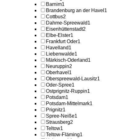
Barnim
1
Brandenburg an der Havel
1
Cottbus
2
Dahme-Spreewald
1
Eisenhüttenstadt
2
Elbe-Elster
1
Frankfurt Oder
1
Havelland
1
Liebenwalde
1
Märkisch-Oderland
1
Neuruppin
2
Oberhavel
1
Oberspreewald-Lausitz
1
Oder-Spree
1
Ostprignitz-Ruppin
1
Potsdam
1
Potsdam-Mittelmark
1
Prignitz
1
Spree-Neiße
1
Strausberg
2
Teltow
1
Teltow-Fläming
1