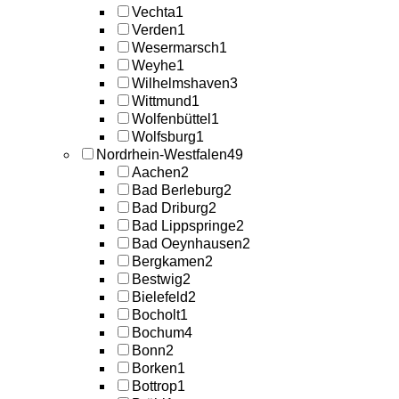
Vechta
1
Verden
1
Wesermarsch
1
Weyhe
1
Wilhelmshaven
3
Wittmund
1
Wolfenbüttel
1
Wolfsburg
1
Nordrhein-Westfalen
49
Aachen
2
Bad Berleburg
2
Bad Driburg
2
Bad Lippspringe
2
Bad Oeynhausen
2
Bergkamen
2
Bestwig
2
Bielefeld
2
Bocholt
1
Bochum
4
Bonn
2
Borken
1
Bottrop
1