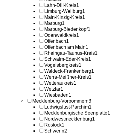
Lahn-Dill-Kreis
1
Limburg-Weilburg
1
Main-Kinzig-Kreis
1
Marburg
1
Marburg-Biedenkopf
1
Odenwaldkreis
1
Offenbach
1
Offenbach am Main
1
Rheingau-Taunus-Kreis
1
Schwalm-Eder-Kreis
1
Vogelsbergkreis
1
Waldeck-Frankenberg
1
Werra-Meißner-Kreis
1
Wetteraukreis
1
Wetzlar
1
Wiesbaden
1
Mecklenburg-Vorpommern
3
Ludwigslust-Parchim
1
Mecklenburgische Seenplatte
1
Nordwestmecklenburg
1
Rostock
1
Schwerin
2