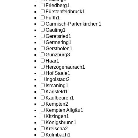
Friedberg
1
Fürstenfeldbruck
1
Fürth
1
Garmisch-Partenkirchen
1
Gauting
1
Geretsried
1
Germering
1
Gersthofen
1
Günzburg
3
Haar
1
Herzogenaurach
1
Hof Saale
1
Ingolstadt
2
Ismaning
1
Karlsfeld
1
Kaufbeuren
1
Kempten
2
Kempten Allgäu
1
Kitzingen
1
Königsbrunn
1
Kreischa
2
Kulmbach
1