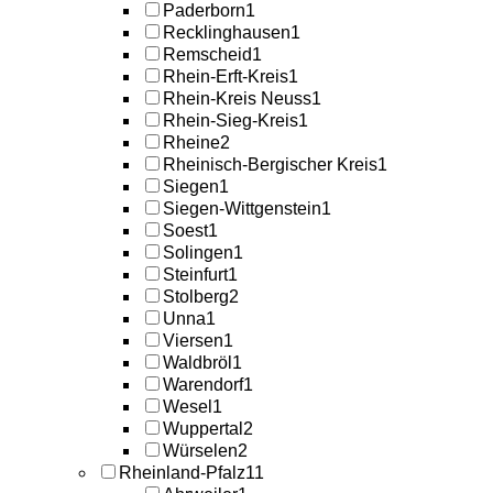
Paderborn
1
Recklinghausen
1
Remscheid
1
Rhein-Erft-Kreis
1
Rhein-Kreis Neuss
1
Rhein-Sieg-Kreis
1
Rheine
2
Rheinisch-Bergischer Kreis
1
Siegen
1
Siegen-Wittgenstein
1
Soest
1
Solingen
1
Steinfurt
1
Stolberg
2
Unna
1
Viersen
1
Waldbröl
1
Warendorf
1
Wesel
1
Wuppertal
2
Würselen
2
Rheinland-Pfalz
11