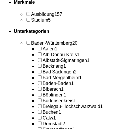
Merkmale
Ausbildung
157
Studium
5
Unterkategorien
Baden-Württemberg
20
Aalen
1
Alb-Donau-Kreis
1
Albstadt-Sigmaringen
1
Backnang
1
Bad Säckingen
2
Bad-Mergentheim
1
Baden-Baden
1
Biberach
1
Böblingen
1
Bodenseekreis
1
Breisgau-Hochschwarzwald
1
Buchen
1
Calw
1
Dornstadt
2