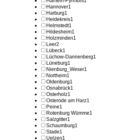
Hameln-Pyrmont
1
Hannover
1
Harburg
1
Heidekreis
1
Helmstedt
1
Hildesheim
1
Holzminden
1
Leer
2
Lübeck
1
Lüchow-Dannenberg
1
Lüneburg
1
Nienburg_Weser
1
Northeim
1
Oldenburg
1
Osnabrück
1
Osterholz
1
Osterode am Harz
1
Peine
1
Rotenburg Wümme
1
Salzgitter
1
Schaumburg
1
Stade
1
Uelzen
1