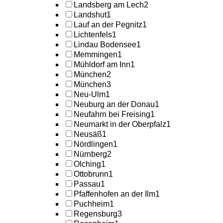
Landsberg am Lech
2
Landshut
1
Lauf an der Pegnitz
1
Lichtenfels
1
Lindau Bodensee
1
Memmingen
1
Mühldorf am Inn
1
München
2
München
3
Neu-Ulm
1
Neuburg an der Donau
1
Neufahrn bei Freising
1
Neumarkt in der Oberpfalz
1
Neusäß
1
Nördlingen
1
Nürnberg
2
Olching
1
Ottobrunn
1
Passau
1
Pfaffenhofen an der Ilm
1
Puchheim
1
Regensburg
3