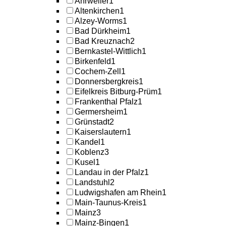
Ahrweiler
1
Altenkirchen
1
Alzey-Worms
1
Bad Dürkheim
1
Bad Kreuznach
2
Bernkastel-Wittlich
1
Birkenfeld
1
Cochem-Zell
1
Donnersbergkreis
1
Eifelkreis Bitburg-Prüm
1
Frankenthal Pfalz
1
Germersheim
1
Grünstadt
2
Kaiserslautern
1
Kandel
1
Koblenz
3
Kusel
1
Landau in der Pfalz
1
Landstuhl
2
Ludwigshafen am Rhein
1
Main-Taunus-Kreis
1
Mainz
3
Mainz-Bingen
1