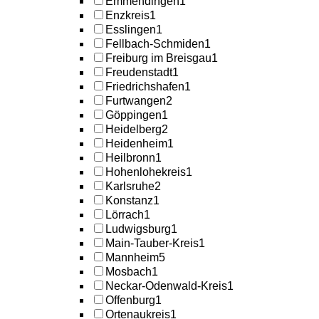
Emmendingen
1
Enzkreis
1
Esslingen
1
Fellbach-Schmiden
1
Freiburg im Breisgau
1
Freudenstadt
1
Friedrichshafen
1
Furtwangen
2
Göppingen
1
Heidelberg
2
Heidenheim
1
Heilbronn
1
Hohenlohekreis
1
Karlsruhe
2
Konstanz
1
Lörrach
1
Ludwigsburg
1
Main-Tauber-Kreis
1
Mannheim
5
Mosbach
1
Neckar-Odenwald-Kreis
1
Offenburg
1
Ortenaukreis
1