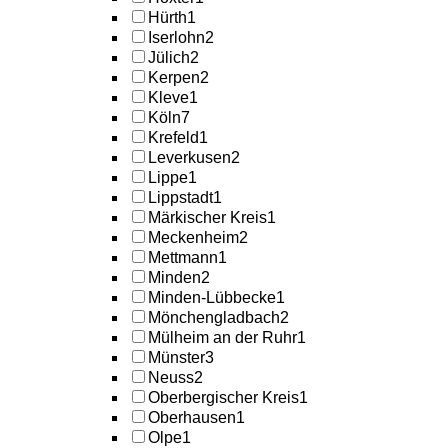
Hürth
1
Iserlohn
2
Jülich
2
Kerpen
2
Kleve
1
Köln
7
Krefeld
1
Leverkusen
2
Lippe
1
Lippstadt
1
Märkischer Kreis
1
Meckenheim
2
Mettmann
1
Minden
2
Minden-Lübbecke
1
Mönchengladbach
2
Mülheim an der Ruhr
1
Münster
3
Neuss
2
Oberbergischer Kreis
1
Oberhausen
1
Olpe
1