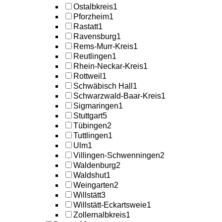
Ostalbkreis
1
Pforzheim
1
Rastatt
1
Ravensburg
1
Rems-Murr-Kreis
1
Reutlingen
1
Rhein-Neckar-Kreis
1
Rottweil
1
Schwäbisch Hall
1
Schwarzwald-Baar-Kreis
1
Sigmaringen
1
Stuttgart
5
Tübingen
2
Tuttlingen
1
Ulm
1
Villingen-Schwenningen
2
Waldenburg
2
Waldshut
1
Weingarten
2
Willstätt
3
Willstätt-Eckartsweie
1
Zollernalbkreis
1