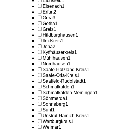
Eichsfeld
1
Eisenach
1
Erfurt
2
Gera
3
Gotha
1
Greiz
1
Hildburghausen
1
Ilm-Kreis
1
Jena
2
Kyffhäuserkreis
1
Mühlhausen
1
Nordhausen
1
Saale-Holzland-Kreis
1
Saale-Orla-Kreis
1
Saalfeld-Rudolstadt
1
Schmalkalden
1
Schmalkalden-Meiningen
1
Sömmerda
1
Sonneberg
1
Suhl
1
Unstrut-Hainich-Kreis
1
Wartburgkreis
1
Weimar
1