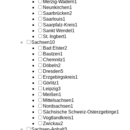
Merzig-Wadern
1
Neunkirchen
1
Saarbrücken
2
Saarlouis
1
Saarpfalz-Kreis
1
Sankt Wendel
1
St. Ingbert
1
Sachsen
10
Bad Elster
2
Bautzen
1
Chemnitz
1
Döbeln
2
Dresden
5
Erzgebirgskreis
1
Görlitz
1
Leipzig
3
Meißen
1
Mittelsachsen
1
Nordsachsen
1
Sächsische Schweiz-Osterzgebirge
1
Vogtlandkreis
1
Zwickau
2
Sachsen-Anhalt
3