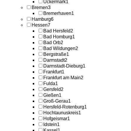
Uckermark
1
Bremen
3
Bremerhaven
1
Hamburg
6
Hessen
7
Bad Hersfeld
2
Bad Homburg
1
Bad Orb
2
Bad Wildungen
2
Bergstraße
1
Darmstadt
2
Darmstadt-Dieburg
1
Frankfurt
1
Frankfurt am Main
2
Fulda
1
Gersfeld
2
Gießen
1
Groß-Gerau
1
Hersfeld-Rotenburg
1
Hochtaunuskreis
1
Hofgeismar
1
Idstein
1
Kassel
1