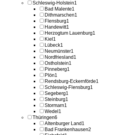
Schleswig-Holstein
1
Bad Malente
1
Dithmarschen
1
Flensburg
1
Handewitt
1
Herzogtum Lauenburg
1
Kiel
1
Lübeck
1
Neumünster
1
Nordfriesland
1
Ostholstein
1
Pinneberg
1
Plön
1
Rendsburg-Eckernförde
1
Schleswig-Flensburg
1
Segeberg
1
Steinburg
1
Stormarn
1
Wedel
1
Thüringen
6
Altenburger Land
1
Bad Frankenhausen
2