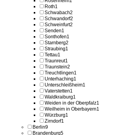
Rosenheim
1
Roth
1
Schwabach
2
Schwandorf
2
Schweinfurt
2
Senden
1
Sonthofen
1
Starnberg
2
Straubing
1
Tettau
1
Traunreut
1
Traunstein
2
Treuchtlingen
1
Unterhaching
1
Unterschleißheim
1
Vaterstetten
1
Waldkraiburg
1
Weiden in der Oberpfalz
1
Weilheim in Oberbayern
1
Würzburg
1
Zirndorf
1
Berlin
9
Brandenburg
5