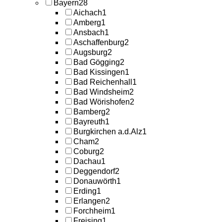
Bayern
28
Aichach
1
Amberg
1
Ansbach
1
Aschaffenburg
2
Augsburg
2
Bad Gögging
2
Bad Kissingen
1
Bad Reichenhall
1
Bad Windsheim
2
Bad Wörishofen
2
Bamberg
2
Bayreuth
1
Burgkirchen a.d.Alz
1
Cham
2
Coburg
2
Dachau
1
Deggendorf
2
Donauwörth
1
Erding
1
Erlangen
2
Forchheim
1
Freising
1