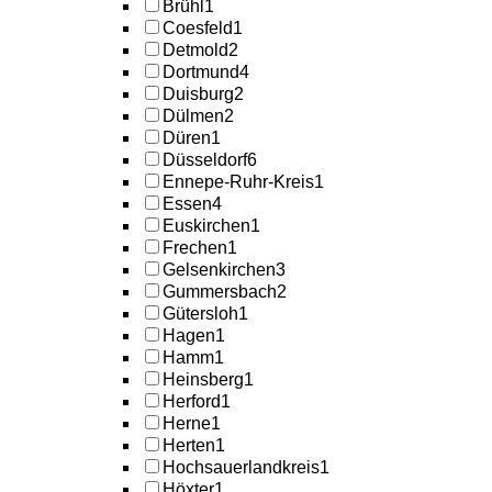
Brühl
1
Coesfeld
1
Detmold
2
Dortmund
4
Duisburg
2
Dülmen
2
Düren
1
Düsseldorf
6
Ennepe-Ruhr-Kreis
1
Essen
4
Euskirchen
1
Frechen
1
Gelsenkirchen
3
Gummersbach
2
Gütersloh
1
Hagen
1
Hamm
1
Heinsberg
1
Herford
1
Herne
1
Herten
1
Hochsauerlandkreis
1
Höxter
1