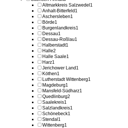
Altmarkkreis Salzwedel
1
Anhalt-Bitterfeld
1
Aschersleben
1
Börde
1
Burgenlandkreis
1
Dessau
1
Dessau-Roßlau
1
Halberstadt
1
Halle
2
Halle Saale
1
Harz
1
Jerichower Land
1
Köthen
1
Lutherstadt Wittenberg
1
Magdeburg
1
Mansfeld-Südharz
1
Quedlinburg
2
Saalekreis
1
Salzlandkreis
1
Schönebeck
1
Stendal
1
Wittenberg
1