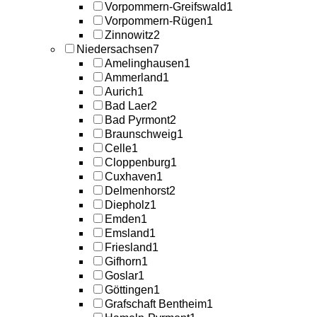
Vorpommern-Greifswald
1
Vorpommern-Rügen
1
Zinnowitz
2
Niedersachsen
7
Amelinghausen
1
Ammerland
1
Aurich
1
Bad Laer
2
Bad Pyrmont
2
Braunschweig
1
Celle
1
Cloppenburg
1
Cuxhaven
1
Delmenhorst
2
Diepholz
1
Emden
1
Emsland
1
Friesland
1
Gifhorn
1
Goslar
1
Göttingen
1
Grafschaft Bentheim
1