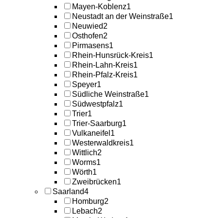
Mayen-Koblenz
1
Neustadt an der Weinstraße
1
Neuwied
2
Osthofen
2
Pirmasens
1
Rhein-Hunsrück-Kreis
1
Rhein-Lahn-Kreis
1
Rhein-Pfalz-Kreis
1
Speyer
1
Südliche Weinstraße
1
Südwestpfalz
1
Trier
1
Trier-Saarburg
1
Vulkaneifel
1
Westerwaldkreis
1
Wittlich
2
Worms
1
Wörth
1
Zweibrücken
1
Saarland
4
Homburg
2
Lebach
2