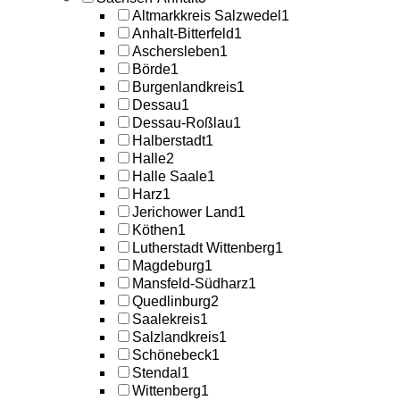
Altmarkkreis Salzwedel
1
Anhalt-Bitterfeld
1
Aschersleben
1
Börde
1
Burgenlandkreis
1
Dessau
1
Dessau-Roßlau
1
Halberstadt
1
Halle
2
Halle Saale
1
Harz
1
Jerichower Land
1
Köthen
1
Lutherstadt Wittenberg
1
Magdeburg
1
Mansfeld-Südharz
1
Quedlinburg
2
Saalekreis
1
Salzlandkreis
1
Schönebeck
1
Stendal
1
Wittenberg
1