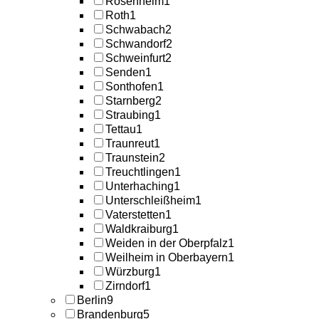
Rosenheim
1
Roth
1
Schwabach
2
Schwandorf
2
Schweinfurt
2
Senden
1
Sonthofen
1
Starnberg
2
Straubing
1
Tettau
1
Traunreut
1
Traunstein
2
Treuchtlingen
1
Unterhaching
1
Unterschleißheim
1
Vaterstetten
1
Waldkraiburg
1
Weiden in der Oberpfalz
1
Weilheim in Oberbayern
1
Würzburg
1
Zirndorf
1
Berlin
9
Brandenburg
5