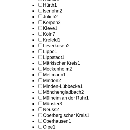
Hürth
1
Iserlohn
2
Jülich
2
Kerpen
2
Kleve
1
Köln
7
Krefeld
1
Leverkusen
2
Lippe
1
Lippstadt
1
Märkischer Kreis
1
Meckenheim
2
Mettmann
1
Minden
2
Minden-Lübbecke
1
Mönchengladbach
2
Mülheim an der Ruhr
1
Münster
3
Neuss
2
Oberbergischer Kreis
1
Oberhausen
1
Olpe
1