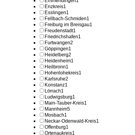
Emmendingen
1
Enzkreis
1
Esslingen
1
Fellbach-Schmiden
1
Freiburg im Breisgau
1
Freudenstadt
1
Friedrichshafen
1
Furtwangen
2
Göppingen
1
Heidelberg
2
Heidenheim
1
Heilbronn
1
Hohenlohekreis
1
Karlsruhe
2
Konstanz
1
Lörrach
1
Ludwigsburg
1
Main-Tauber-Kreis
1
Mannheim
5
Mosbach
1
Neckar-Odenwald-Kreis
1
Offenburg
1
Ortenaukreis
1