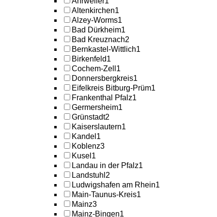
Ahrweiler
1
Altenkirchen
1
Alzey-Worms
1
Bad Dürkheim
1
Bad Kreuznach
2
Bernkastel-Wittlich
1
Birkenfeld
1
Cochem-Zell
1
Donnersbergkreis
1
Eifelkreis Bitburg-Prüm
1
Frankenthal Pfalz
1
Germersheim
1
Grünstadt
2
Kaiserslautern
1
Kandel
1
Koblenz
3
Kusel
1
Landau in der Pfalz
1
Landstuhl
2
Ludwigshafen am Rhein
1
Main-Taunus-Kreis
1
Mainz
3
Mainz-Bingen
1