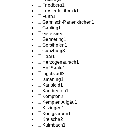
Friedberg
1
Fürstenfeldbruck
1
Fürth
1
Garmisch-Partenkirchen
1
Gauting
1
Geretsried
1
Germering
1
Gersthofen
1
Günzburg
3
Haar
1
Herzogenaurach
1
Hof Saale
1
Ingolstadt
2
Ismaning
1
Karlsfeld
1
Kaufbeuren
1
Kempten
2
Kempten Allgäu
1
Kitzingen
1
Königsbrunn
1
Kreischa
2
Kulmbach
1