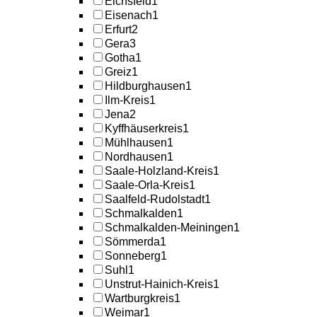
Eichsfeld
1
Eisenach
1
Erfurt
2
Gera
3
Gotha
1
Greiz
1
Hildburghausen
1
Ilm-Kreis
1
Jena
2
Kyffhäuserkreis
1
Mühlhausen
1
Nordhausen
1
Saale-Holzland-Kreis
1
Saale-Orla-Kreis
1
Saalfeld-Rudolstadt
1
Schmalkalden
1
Schmalkalden-Meiningen
1
Sömmerda
1
Sonneberg
1
Suhl
1
Unstrut-Hainich-Kreis
1
Wartburgkreis
1
Weimar
1