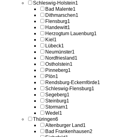
Schleswig-Holstein
1
Bad Malente
1
Dithmarschen
1
Flensburg
1
Handewitt
1
Herzogtum Lauenburg
1
Kiel
1
Lübeck
1
Neumünster
1
Nordfriesland
1
Ostholstein
1
Pinneberg
1
Plön
1
Rendsburg-Eckernförde
1
Schleswig-Flensburg
1
Segeberg
1
Steinburg
1
Stormarn
1
Wedel
1
Thüringen
6
Altenburger Land
1
Bad Frankenhausen
2