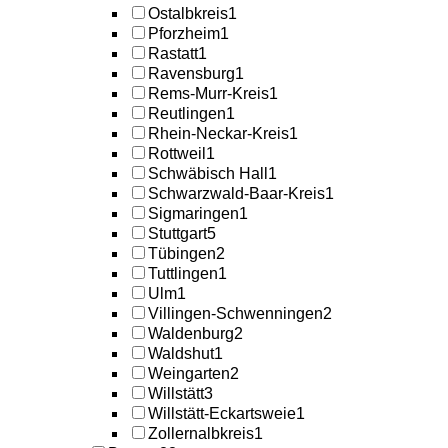
Ostalbkreis
1
Pforzheim
1
Rastatt
1
Ravensburg
1
Rems-Murr-Kreis
1
Reutlingen
1
Rhein-Neckar-Kreis
1
Rottweil
1
Schwäbisch Hall
1
Schwarzwald-Baar-Kreis
1
Sigmaringen
1
Stuttgart
5
Tübingen
2
Tuttlingen
1
Ulm
1
Villingen-Schwenningen
2
Waldenburg
2
Waldshut
1
Weingarten
2
Willstätt
3
Willstätt-Eckartsweie
1
Zollernalbkreis
1