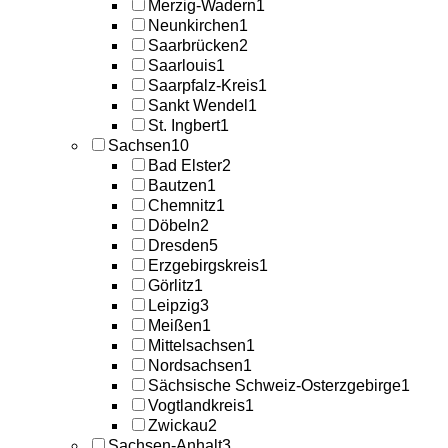
Merzig-Wadern
1
Neunkirchen
1
Saarbrücken
2
Saarlouis
1
Saarpfalz-Kreis
1
Sankt Wendel
1
St. Ingbert
1
Sachsen
10
Bad Elster
2
Bautzen
1
Chemnitz
1
Döbeln
2
Dresden
5
Erzgebirgskreis
1
Görlitz
1
Leipzig
3
Meißen
1
Mittelsachsen
1
Nordsachsen
1
Sächsische Schweiz-Osterzgebirge
1
Vogtlandkreis
1
Zwickau
2
Sachsen-Anhalt
3