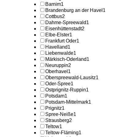
Barnim
1
Brandenburg an der Havel
1
Cottbus
2
Dahme-Spreewald
1
Eisenhüttenstadt
2
Elbe-Elster
1
Frankfurt Oder
1
Havelland
1
Liebenwalde
1
Märkisch-Oderland
1
Neuruppin
2
Oberhavel
1
Oberspreewald-Lausitz
1
Oder-Spree
1
Ostprignitz-Ruppin
1
Potsdam
1
Potsdam-Mittelmark
1
Prignitz
1
Spree-Neiße
1
Strausberg
2
Teltow
1
Teltow-Fläming
1