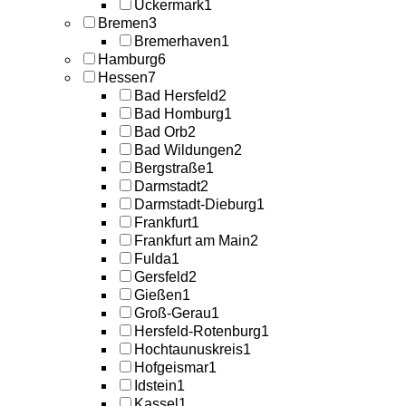
Uckermark
1
Bremen
3
Bremerhaven
1
Hamburg
6
Hessen
7
Bad Hersfeld
2
Bad Homburg
1
Bad Orb
2
Bad Wildungen
2
Bergstraße
1
Darmstadt
2
Darmstadt-Dieburg
1
Frankfurt
1
Frankfurt am Main
2
Fulda
1
Gersfeld
2
Gießen
1
Groß-Gerau
1
Hersfeld-Rotenburg
1
Hochtaunuskreis
1
Hofgeismar
1
Idstein
1
Kassel
1