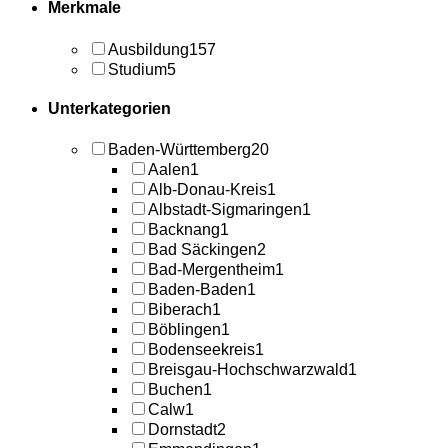
Merkmale
Ausbildung
157
Studium
5
Unterkategorien
Baden-Württemberg
20
Aalen
1
Alb-Donau-Kreis
1
Albstadt-Sigmaringen
1
Backnang
1
Bad Säckingen
2
Bad-Mergentheim
1
Baden-Baden
1
Biberach
1
Böblingen
1
Bodenseekreis
1
Breisgau-Hochschwarzwald
1
Buchen
1
Calw
1
Dornstadt
2