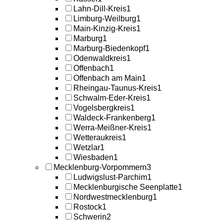
Lahn-Dill-Kreis
1
Limburg-Weilburg
1
Main-Kinzig-Kreis
1
Marburg
1
Marburg-Biedenkopf
1
Odenwaldkreis
1
Offenbach
1
Offenbach am Main
1
Rheingau-Taunus-Kreis
1
Schwalm-Eder-Kreis
1
Vogelsbergkreis
1
Waldeck-Frankenberg
1
Werra-Meißner-Kreis
1
Wetteraukreis
1
Wetzlar
1
Wiesbaden
1
Mecklenburg-Vorpommern
3
Ludwigslust-Parchim
1
Mecklenburgische Seenplatte
1
Nordwestmecklenburg
1
Rostock
1
Schwerin
2