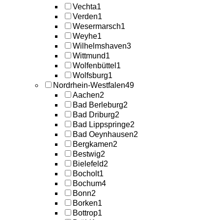
Vechta
1
Verden
1
Wesermarsch
1
Weyhe
1
Wilhelmshaven
3
Wittmund
1
Wolfenbüttel
1
Wolfsburg
1
Nordrhein-Westfalen
49
Aachen
2
Bad Berleburg
2
Bad Driburg
2
Bad Lippspringe
2
Bad Oeynhausen
2
Bergkamen
2
Bestwig
2
Bielefeld
2
Bocholt
1
Bochum
4
Bonn
2
Borken
1
Bottrop
1