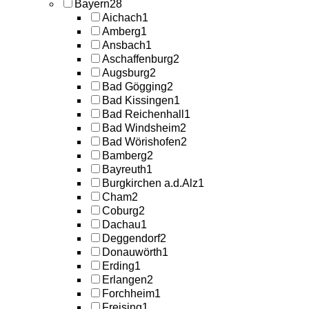
Bayern
28
Aichach
1
Amberg
1
Ansbach
1
Aschaffenburg
2
Augsburg
2
Bad Gögging
2
Bad Kissingen
1
Bad Reichenhall
1
Bad Windsheim
2
Bad Wörishofen
2
Bamberg
2
Bayreuth
1
Burgkirchen a.d.Alz
1
Cham
2
Coburg
2
Dachau
1
Deggendorf
2
Donauwörth
1
Erding
1
Erlangen
2
Forchheim
1
Freising
1