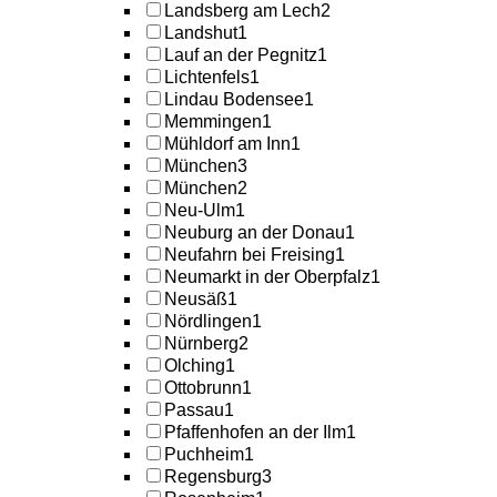
Landsberg am Lech
2
Landshut
1
Lauf an der Pegnitz
1
Lichtenfels
1
Lindau Bodensee
1
Memmingen
1
Mühldorf am Inn
1
München
3
München
2
Neu-Ulm
1
Neuburg an der Donau
1
Neufahrn bei Freising
1
Neumarkt in der Oberpfalz
1
Neusäß
1
Nördlingen
1
Nürnberg
2
Olching
1
Ottobrunn
1
Passau
1
Pfaffenhofen an der Ilm
1
Puchheim
1
Regensburg
3