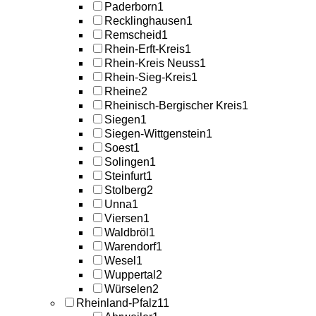
Paderborn
1
Recklinghausen
1
Remscheid
1
Rhein-Erft-Kreis
1
Rhein-Kreis Neuss
1
Rhein-Sieg-Kreis
1
Rheine
2
Rheinisch-Bergischer Kreis
1
Siegen
1
Siegen-Wittgenstein
1
Soest
1
Solingen
1
Steinfurt
1
Stolberg
2
Unna
1
Viersen
1
Waldbröl
1
Warendorf
1
Wesel
1
Wuppertal
2
Würselen
2
Rheinland-Pfalz
11