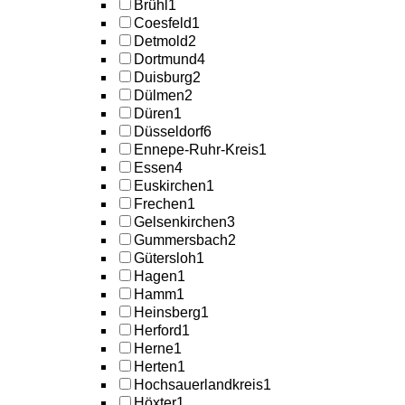
Brühl
1
Coesfeld
1
Detmold
2
Dortmund
4
Duisburg
2
Dülmen
2
Düren
1
Düsseldorf
6
Ennepe-Ruhr-Kreis
1
Essen
4
Euskirchen
1
Frechen
1
Gelsenkirchen
3
Gummersbach
2
Gütersloh
1
Hagen
1
Hamm
1
Heinsberg
1
Herford
1
Herne
1
Herten
1
Hochsauerlandkreis
1
Höxter
1