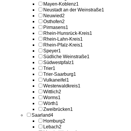
Mayen-Koblenz
1
Neustadt an der Weinstraße
1
Neuwied
2
Osthofen
2
Pirmasens
1
Rhein-Hunsrück-Kreis
1
Rhein-Lahn-Kreis
1
Rhein-Pfalz-Kreis
1
Speyer
1
Südliche Weinstraße
1
Südwestpfalz
1
Trier
1
Trier-Saarburg
1
Vulkaneifel
1
Westerwaldkreis
1
Wittlich
2
Worms
1
Wörth
1
Zweibrücken
1
Saarland
4
Homburg
2
Lebach
2