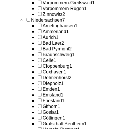
Vorpommern-Greifswald
1
Vorpommern-Rügen
1
Zinnowitz
2
Niedersachsen
7
Amelinghausen
1
Ammerland
1
Aurich
1
Bad Laer
2
Bad Pyrmont
2
Braunschweig
1
Celle
1
Cloppenburg
1
Cuxhaven
1
Delmenhorst
2
Diepholz
1
Emden
1
Emsland
1
Friesland
1
Gifhorn
1
Goslar
1
Göttingen
1
Grafschaft Bentheim
1