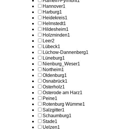
Hameln-Pyrmont
1
Hannover
1
Harburg
1
Heidekreis
1
Helmstedt
1
Hildesheim
1
Holzminden
1
Leer
2
Lübeck
1
Lüchow-Dannenberg
1
Lüneburg
1
Nienburg_Weser
1
Northeim
1
Oldenburg
1
Osnabrück
1
Osterholz
1
Osterode am Harz
1
Peine
1
Rotenburg Wümme
1
Salzgitter
1
Schaumburg
1
Stade
1
Uelzen
1