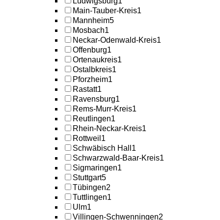
Ludwigsburg
1
Main-Tauber-Kreis
1
Mannheim
5
Mosbach
1
Neckar-Odenwald-Kreis
1
Offenburg
1
Ortenaukreis
1
Ostalbkreis
1
Pforzheim
1
Rastatt
1
Ravensburg
1
Rems-Murr-Kreis
1
Reutlingen
1
Rhein-Neckar-Kreis
1
Rottweil
1
Schwäbisch Hall
1
Schwarzwald-Baar-Kreis
1
Sigmaringen
1
Stuttgart
5
Tübingen
2
Tuttlingen
1
Ulm
1
Villingen-Schwenningen
2