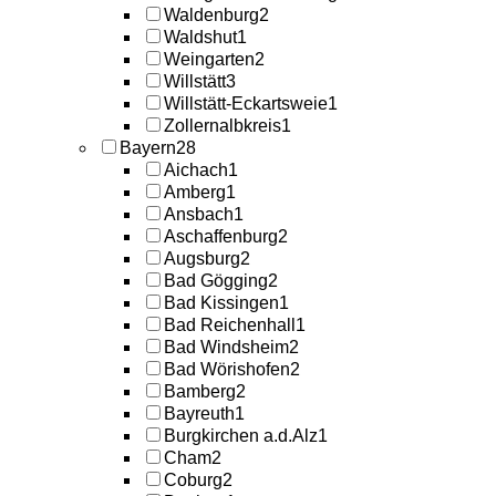
Waldenburg
2
Waldshut
1
Weingarten
2
Willstätt
3
Willstätt-Eckartsweie
1
Zollernalbkreis
1
Bayern
28
Aichach
1
Amberg
1
Ansbach
1
Aschaffenburg
2
Augsburg
2
Bad Gögging
2
Bad Kissingen
1
Bad Reichenhall
1
Bad Windsheim
2
Bad Wörishofen
2
Bamberg
2
Bayreuth
1
Burgkirchen a.d.Alz
1
Cham
2
Coburg
2