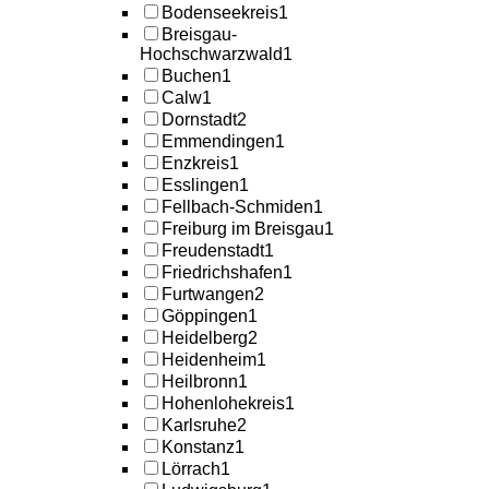
Bodenseekreis
1
Breisgau-
Hochschwarzwald
1
Buchen
1
Calw
1
Dornstadt
2
Emmendingen
1
Enzkreis
1
Esslingen
1
Fellbach-Schmiden
1
Freiburg im Breisgau
1
Freudenstadt
1
Friedrichshafen
1
Furtwangen
2
Göppingen
1
Heidelberg
2
Heidenheim
1
Heilbronn
1
Hohenlohekreis
1
Karlsruhe
2
Konstanz
1
Lörrach
1