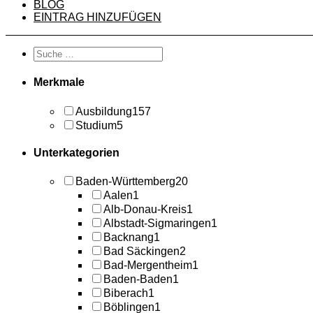
BLOG
EINTRAG HINZUFÜGEN
Merkmale
Ausbildung
157
Studium
5
Unterkategorien
Baden-Württemberg
20
Aalen
1
Alb-Donau-Kreis
1
Albstadt-Sigmaringen
1
Backnang
1
Bad Säckingen
2
Bad-Mergentheim
1
Baden-Baden
1
Biberach
1
Böblingen
1