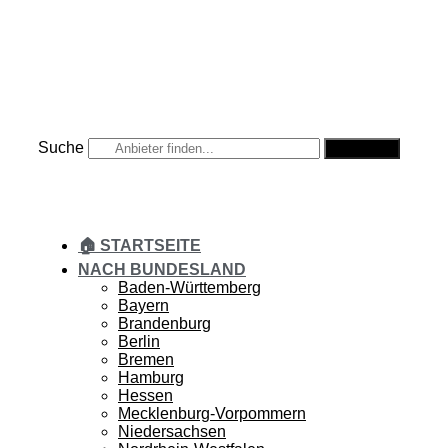
Zum
Inhalt
springen
Suche
Suche
🏠 STARTSEITE
NACH BUNDESLAND
Baden-Württemberg
Bayern
Brandenburg
Berlin
Bremen
Hamburg
Hessen
Mecklenburg-Vorpommern
Niedersachsen