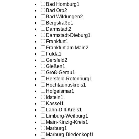
Bad Homburg
1
Bad Orb
2
Bad Wildungen
2
Bergstraße
1
Darmstadt
2
Darmstadt-Dieburg
1
Frankfurt
1
Frankfurt am Main
2
Fulda
1
Gersfeld
2
Gießen
1
Groß-Gerau
1
Hersfeld-Rotenburg
1
Hochtaunuskreis
1
Hofgeismar
1
Idstein
1
Kassel
1
Lahn-Dill-Kreis
1
Limburg-Weilburg
1
Main-Kinzig-Kreis
1
Marburg
1
Marburg-Biedenkopf
1