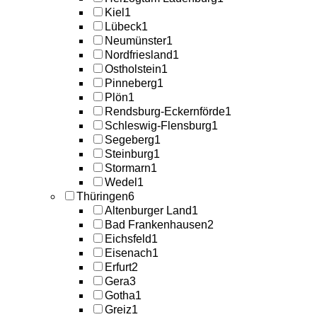
Kiel
1
Lübeck
1
Neumünster
1
Nordfriesland
1
Ostholstein
1
Pinneberg
1
Plön
1
Rendsburg-Eckernförde
1
Schleswig-Flensburg
1
Segeberg
1
Steinburg
1
Stormarn
1
Wedel
1
Thüringen
6
Altenburger Land
1
Bad Frankenhausen
2
Eichsfeld
1
Eisenach
1
Erfurt
2
Gera
3
Gotha
1
Greiz
1