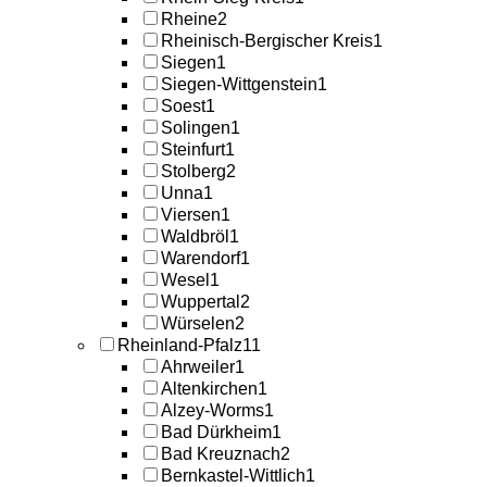
Rheine
2
Rheinisch-Bergischer Kreis
1
Siegen
1
Siegen-Wittgenstein
1
Soest
1
Solingen
1
Steinfurt
1
Stolberg
2
Unna
1
Viersen
1
Waldbröl
1
Warendorf
1
Wesel
1
Wuppertal
2
Würselen
2
Rheinland-Pfalz
11
Ahrweiler
1
Altenkirchen
1
Alzey-Worms
1
Bad Dürkheim
1
Bad Kreuznach
2
Bernkastel-Wittlich
1