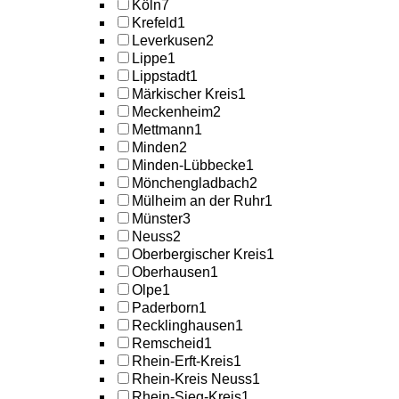
Köln
7
Krefeld
1
Leverkusen
2
Lippe
1
Lippstadt
1
Märkischer Kreis
1
Meckenheim
2
Mettmann
1
Minden
2
Minden-Lübbecke
1
Mönchengladbach
2
Mülheim an der Ruhr
1
Münster
3
Neuss
2
Oberbergischer Kreis
1
Oberhausen
1
Olpe
1
Paderborn
1
Recklinghausen
1
Remscheid
1
Rhein-Erft-Kreis
1
Rhein-Kreis Neuss
1
Rhein-Sieg-Kreis
1