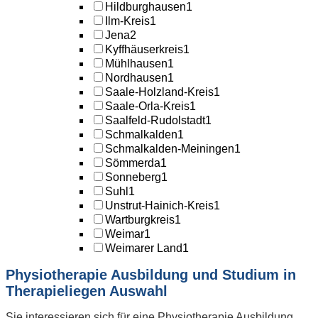
Hildburghausen
1
Ilm-Kreis
1
Jena
2
Kyffhäuserkreis
1
Mühlhausen
1
Nordhausen
1
Saale-Holzland-Kreis
1
Saale-Orla-Kreis
1
Saalfeld-Rudolstadt
1
Schmalkalden
1
Schmalkalden-Meiningen
1
Sömmerda
1
Sonneberg
1
Suhl
1
Unstrut-Hainich-Kreis
1
Wartburgkreis
1
Weimar
1
Weimarer Land
1
Physiotherapie Ausbildung und Studium in
Therapieliegen Auswahl
Sie interessieren sich für eine Physiotherapie Ausbildung