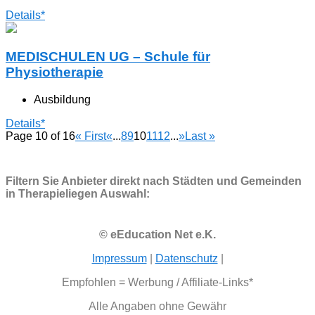
Details*
MEDISCHULEN UG – Schule für
Physiotherapie
Ausbildung
Details*
Page 10 of 16
« First
«
...
8
9
10
11
12
...
»
Last »
Filtern Sie Anbieter direkt nach Städten und Gemeinden
in Therapieliegen Auswahl:
© eEducation Net e.K.
Impressum
|
Datenschutz
|
Empfohlen = Werbung / Affiliate-Links*
Alle Angaben ohne Gewähr