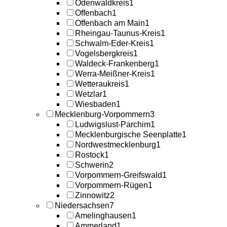
Odenwaldkreis
1
Offenbach
1
Offenbach am Main
1
Rheingau-Taunus-Kreis
1
Schwalm-Eder-Kreis
1
Vogelsbergkreis
1
Waldeck-Frankenberg
1
Werra-Meißner-Kreis
1
Wetteraukreis
1
Wetzlar
1
Wiesbaden
1
Mecklenburg-Vorpommern
3
Ludwigslust-Parchim
1
Mecklenburgische Seenplatte
1
Nordwestmecklenburg
1
Rostock
1
Schwerin
2
Vorpommern-Greifswald
1
Vorpommern-Rügen
1
Zinnowitz
2
Niedersachsen
7
Amelinghausen
1
Ammerland
1