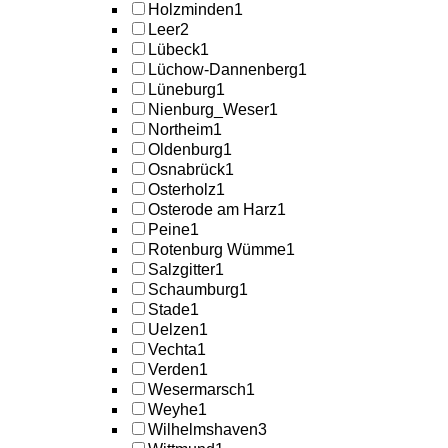
Holzminden
1
Leer
2
Lübeck
1
Lüchow-Dannenberg
1
Lüneburg
1
Nienburg_Weser
1
Northeim
1
Oldenburg
1
Osnabrück
1
Osterholz
1
Osterode am Harz
1
Peine
1
Rotenburg Wümme
1
Salzgitter
1
Schaumburg
1
Stade
1
Uelzen
1
Vechta
1
Verden
1
Wesermarsch
1
Weyhe
1
Wilhelmshaven
3