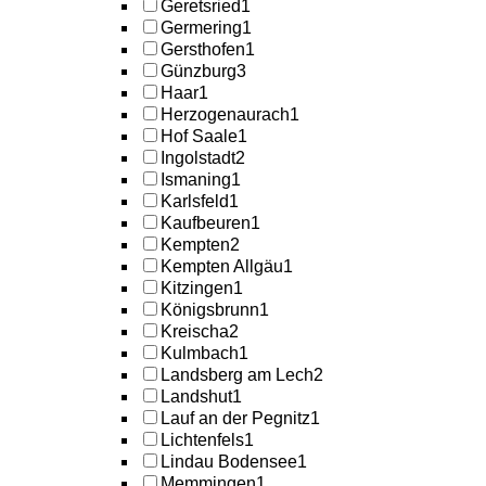
Geretsried
1
Germering
1
Gersthofen
1
Günzburg
3
Haar
1
Herzogenaurach
1
Hof Saale
1
Ingolstadt
2
Ismaning
1
Karlsfeld
1
Kaufbeuren
1
Kempten
2
Kempten Allgäu
1
Kitzingen
1
Königsbrunn
1
Kreischa
2
Kulmbach
1
Landsberg am Lech
2
Landshut
1
Lauf an der Pegnitz
1
Lichtenfels
1
Lindau Bodensee
1
Memmingen
1