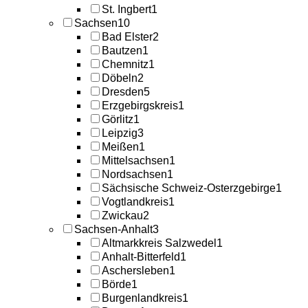
St. Ingbert
1
Sachsen
10
Bad Elster
2
Bautzen
1
Chemnitz
1
Döbeln
2
Dresden
5
Erzgebirgskreis
1
Görlitz
1
Leipzig
3
Meißen
1
Mittelsachsen
1
Nordsachsen
1
Sächsische Schweiz-Osterzgebirge
1
Vogtlandkreis
1
Zwickau
2
Sachsen-Anhalt
3
Altmarkkreis Salzwedel
1
Anhalt-Bitterfeld
1
Aschersleben
1
Börde
1
Burgenlandkreis
1