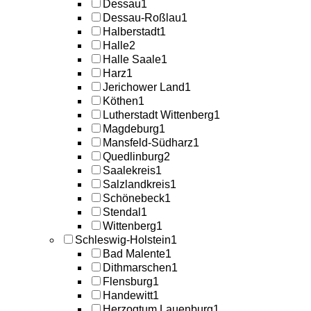
Dessau
1
Dessau-Roßlau
1
Halberstadt
1
Halle
2
Halle Saale
1
Harz
1
Jerichower Land
1
Köthen
1
Lutherstadt Wittenberg
1
Magdeburg
1
Mansfeld-Südharz
1
Quedlinburg
2
Saalekreis
1
Salzlandkreis
1
Schönebeck
1
Stendal
1
Wittenberg
1
Schleswig-Holstein
1
Bad Malente
1
Dithmarschen
1
Flensburg
1
Handewitt
1
Herzogtum Lauenburg
1