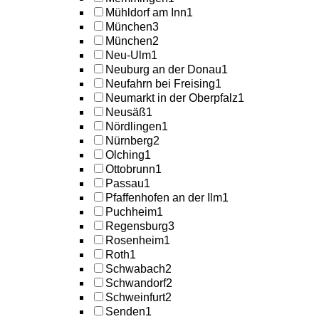
Mühldorf am Inn
1
München
3
München
2
Neu-Ulm
1
Neuburg an der Donau
1
Neufahrn bei Freising
1
Neumarkt in der Oberpfalz
1
Neusäß
1
Nördlingen
1
Nürnberg
2
Olching
1
Ottobrunn
1
Passau
1
Pfaffenhofen an der Ilm
1
Puchheim
1
Regensburg
3
Rosenheim
1
Roth
1
Schwabach
2
Schwandorf
2
Schweinfurt
2
Senden
1