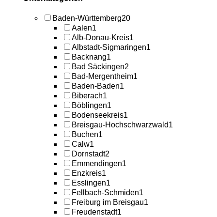
Baden-Württemberg
20
Aalen
1
Alb-Donau-Kreis
1
Albstadt-Sigmaringen
1
Backnang
1
Bad Säckingen
2
Bad-Mergentheim
1
Baden-Baden
1
Biberach
1
Böblingen
1
Bodenseekreis
1
Breisgau-Hochschwarzwald
1
Buchen
1
Calw
1
Dornstadt
2
Emmendingen
1
Enzkreis
1
Esslingen
1
Fellbach-Schmiden
1
Freiburg im Breisgau
1
Freudenstadt
1