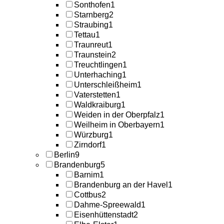
Sonthofen
1
Starnberg
2
Straubing
1
Tettau
1
Traunreut
1
Traunstein
2
Treuchtlingen
1
Unterhaching
1
Unterschleißheim
1
Vaterstetten
1
Waldkraiburg
1
Weiden in der Oberpfalz
1
Weilheim in Oberbayern
1
Würzburg
1
Zirndorf
1
Berlin
9
Brandenburg
5
Barnim
1
Brandenburg an der Havel
1
Cottbus
2
Dahme-Spreewald
1
Eisenhüttenstadt
2