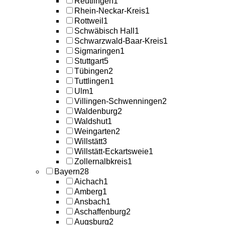
Reutlingen
1
Rhein-Neckar-Kreis
1
Rottweil
1
Schwäbisch Hall
1
Schwarzwald-Baar-Kreis
1
Sigmaringen
1
Stuttgart
5
Tübingen
2
Tuttlingen
1
Ulm
1
Villingen-Schwenningen
2
Waldenburg
2
Waldshut
1
Weingarten
2
Willstätt
3
Willstätt-Eckartsweie
1
Zollernalbkreis
1
Bayern
28
Aichach
1
Amberg
1
Ansbach
1
Aschaffenburg
2
Augsburg
2