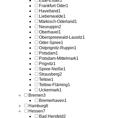
Elbe-Elster
1
Frankfurt Oder
1
Havelland
1
Liebenwalde
1
Märkisch-Oderland
1
Neuruppin
2
Oberhavel
1
Oberspreewald-Lausitz
1
Oder-Spree
1
Ostprignitz-Ruppin
1
Potsdam
1
Potsdam-Mittelmark
1
Prignitz
1
Spree-Neiße
1
Strausberg
2
Teltow
1
Teltow-Fläming
1
Uckermark
1
Bremen
3
Bremerhaven
1
Hamburg
6
Hessen
7
Bad Hersfeld
2