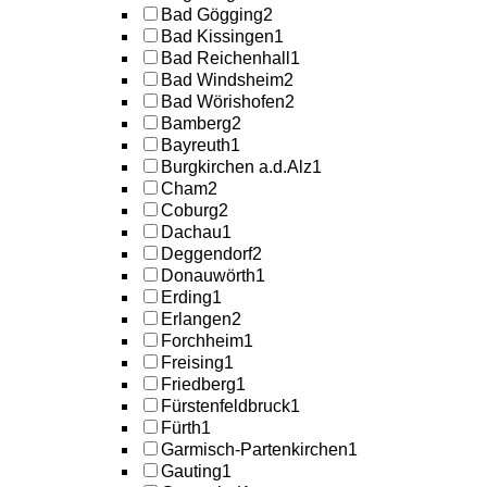
Bad Gögging
2
Bad Kissingen
1
Bad Reichenhall
1
Bad Windsheim
2
Bad Wörishofen
2
Bamberg
2
Bayreuth
1
Burgkirchen a.d.Alz
1
Cham
2
Coburg
2
Dachau
1
Deggendorf
2
Donauwörth
1
Erding
1
Erlangen
2
Forchheim
1
Freising
1
Friedberg
1
Fürstenfeldbruck
1
Fürth
1
Garmisch-Partenkirchen
1
Gauting
1