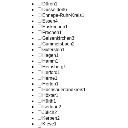
Düren
1
Düsseldorf
6
Ennepe-Ruhr-Kreis
1
Essen
4
Euskirchen
1
Frechen
1
Gelsenkirchen
3
Gummersbach
2
Gütersloh
1
Hagen
1
Hamm
1
Heinsberg
1
Herford
1
Herne
1
Herten
1
Hochsauerlandkreis
1
Höxter
1
Hürth
1
Iserlohn
2
Jülich
2
Kerpen
2
Kleve
1