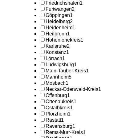
Friedrichshafen
1
Furtwangen
2
Göppingen
1
Heidelberg
2
Heidenheim
1
Heilbronn
1
Hohenlohekreis
1
Karlsruhe
2
Konstanz
1
Lörrach
1
Ludwigsburg
1
Main-Tauber-Kreis
1
Mannheim
5
Mosbach
1
Neckar-Odenwald-Kreis
1
Offenburg
1
Ortenaukreis
1
Ostalbkreis
1
Pforzheim
1
Rastatt
1
Ravensburg
1
Rems-Murr-Kreis
1