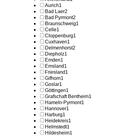
Aurich
1
Bad Laer
2
Bad Pyrmont
2
Braunschweig
1
Celle
1
Cloppenburg
1
Cuxhaven
1
Delmenhorst
2
Diepholz
1
Emden
1
Emsland
1
Friesland
1
Gifhorn
1
Goslar
1
Göttingen
1
Grafschaft Bentheim
1
Hameln-Pyrmont
1
Hannover
1
Harburg
1
Heidekreis
1
Helmstedt
1
Hildesheim
1