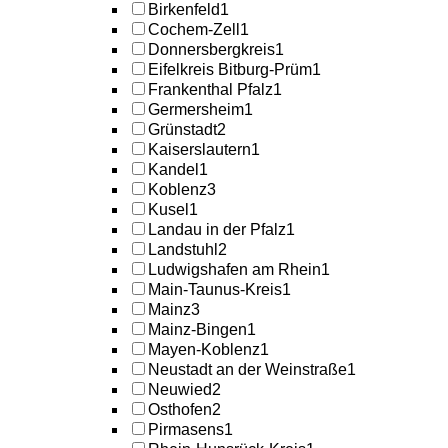
Birkenfeld
1
Cochem-Zell
1
Donnersbergkreis
1
Eifelkreis Bitburg-Prüm
1
Frankenthal Pfalz
1
Germersheim
1
Grünstadt
2
Kaiserslautern
1
Kandel
1
Koblenz
3
Kusel
1
Landau in der Pfalz
1
Landstuhl
2
Ludwigshafen am Rhein
1
Main-Taunus-Kreis
1
Mainz
3
Mainz-Bingen
1
Mayen-Koblenz
1
Neustadt an der Weinstraße
1
Neuwied
2
Osthofen
2
Pirmasens
1