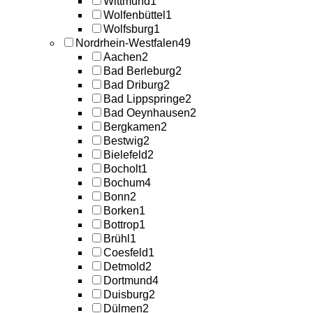
Wittmund
1
Wolfenbüttel
1
Wolfsburg
1
Nordrhein-Westfalen
49
Aachen
2
Bad Berleburg
2
Bad Driburg
2
Bad Lippspringe
2
Bad Oeynhausen
2
Bergkamen
2
Bestwig
2
Bielefeld
2
Bocholt
1
Bochum
4
Bonn
2
Borken
1
Bottrop
1
Brühl
1
Coesfeld
1
Detmold
2
Dortmund
4
Duisburg
2
Dülmen
2